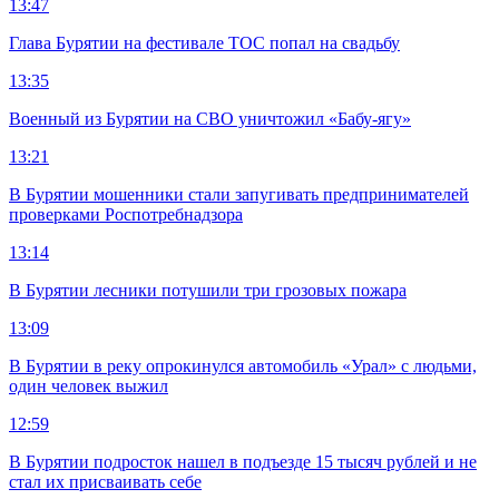
13:47
Глава Бурятии на фестивале ТОС попал на свадьбу
13:35
Военный из Бурятии на СВО уничтожил «Бабу-ягу»
13:21
В Бурятии мошенники стали запугивать предпринимателей
проверками Роспотребнадзора
13:14
В Бурятии лесники потушили три грозовых пожара
13:09
В Бурятии в реку опрокинулся автомобиль «Урал» с людьми,
один человек выжил
12:59
В Бурятии подросток нашел в подъезде 15 тысяч рублей и не
стал их присваивать себе