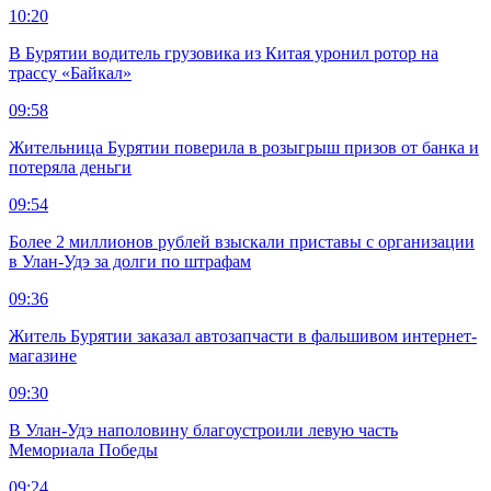
10:20
В Бурятии водитель грузовика из Китая уронил ротор на
трассу «Байкал»
09:58
Жительница Бурятии поверила в розыгрыш призов от банка и
потеряла деньги
09:54
Более 2 миллионов рублей взыскали приставы с организации
в Улан-Удэ за долги по штрафам
09:36
Житель Бурятии заказал автозапчасти в фальшивом интернет-
магазине
09:30
В Улан-Удэ наполовину благоустроили левую часть
Мемориала Победы
09:24