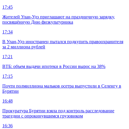
17:45
Жителей Улан-Удэ приглашают на праздничную зарядку,
посвящённую Дню физкультурника
17:34
В Улан-Удэ иностранец пытался подкупить правоохранителя
за 2 миллиона рублей
17:21
ВТБ: объем выдачи ипотеки в России вырос на 38%
17:15
Почти полмиллиона мальков осетра выпустили в Селенгу в
Бурятии
16:48
Прокуратура Бурятии взяла под контроль расследование
трагедии с опрокинувшимся грузовиком
16:36