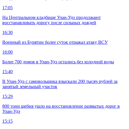
17:05
На Центральном кладбище Улан-Удэ продолжают
восстанавливать дорогу после сильных дождей
16:30
Военный из Бурятии более суток отражал атаку ВСУ
16:00
Более 700 домов в Улан-Удэ остались без холодной воды
15:40
В Улан-Удэ с самовольщика взыскали 200 тысяч рублей за
занятый земельный участок
15:29
800 тонн щебня ушло на восстановление размытых дорог в
Улан-Удэ
15:15