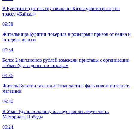
В Бурятии водитель грузовика из Китая уронил ротор на
трассу «Байкал»
09:58
Жительница Бурятии поверила в розыгрыш призов от банка и
потеряла деньги
09:54
Более 2 миллионов рублей взыскали приставы с организации
в Улан-Удэ за долги по штрафам
09:36
Житель Бурятии заказал автозапчасти в фальшивом интернет-
магазине
09:30
В Улан-Удэ наполовину благоустроили левую часть
Мемориала Победы
09:24