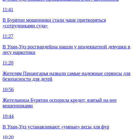
11:41
В Бурятии мошенники стали чаще притворяться
«сотрудниками суда»
11:27
В Улан-Удэ росгвардейцы нашли у неадекватной девушки в
лесу наркотики
11:20
Жителям Приангарья назвали самые надежные сервисы для
безопасности для детей
10:56
Жительница Бурятии оспорила кредит, взятый на нее
мошенниками
10:44
В Улан-Удэ устанавливают «умные» весы для фур
10:20