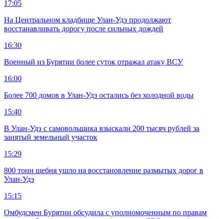
17:05
На Центральном кладбище Улан-Удэ продолжают
восстанавливать дорогу после сильных дождей
16:30
Военный из Бурятии более суток отражал атаку ВСУ
16:00
Более 700 домов в Улан-Удэ остались без холодной воды
15:40
В Улан-Удэ с самовольщика взыскали 200 тысяч рублей за
занятый земельный участок
15:29
800 тонн щебня ушло на восстановление размытых дорог в
Улан-Удэ
15:15
Омбудсмен Бурятии обсудила с уполномоченным по правам