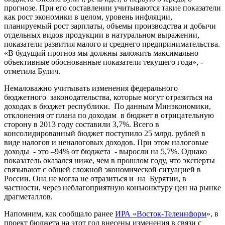
прогнозе. При его составлении учитываются такие показатели
как рост экономики в целом, уровень инфляции,
планируемый рост зарплаты, объемы производства и добычи
отдельных видов продукции в натуральном выражении,
показатели развития малого и среднего предпринимательства.
«В будущий прогноз мы должны заложить максимально
объективные обоснованные показатели текущего года», -
отметила Булич.
Немаловажно учитывать изменения федерального
бюджетного законодательства, которые могут отразиться на
доходах в бюджет республики. По данным Минэкономики,
отклонения от плана по доходам в бюджет в отрицательную
сторону в 2013 году составили 3,7%. Всего в
консолидированный бюджет поступило 25 млрд. рублей в
виде налогов и неналоговых доходов. При этом налоговые
доходы - это –94% от бюджета - выросли на 5,7%. Однако
показатель оказался ниже, чем в прошлом году, что эксперты
связывают с общей сложной экономической ситуацией в
России. Она не могла не отразиться и на Бурятии, в
частности, через неблагоприятную конъюнктуру цен на рынке
драгметаллов.
Напомним, как сообщало ранее
ИРА «Восток-Телеинформ
», в
проект бюджета на этот год внесены изменения в связи с