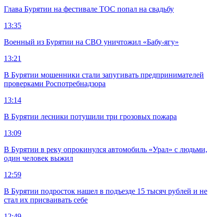
Глава Бурятии на фестивале ТОС попал на свадьбу
13:35
Военный из Бурятии на СВО уничтожил «Бабу-ягу»
13:21
В Бурятии мошенники стали запугивать предпринимателей
проверками Роспотребнадзора
13:14
В Бурятии лесники потушили три грозовых пожара
13:09
В Бурятии в реку опрокинулся автомобиль «Урал» с людьми,
один человек выжил
12:59
В Бурятии подросток нашел в подъезде 15 тысяч рублей и не
стал их присваивать себе
12:49