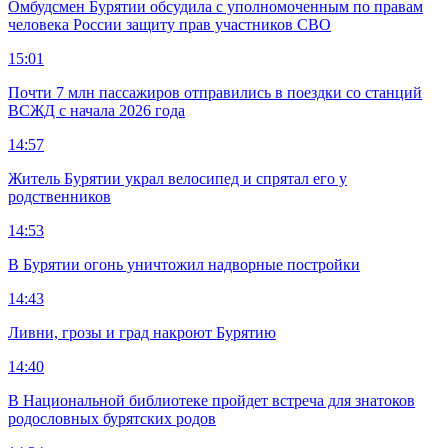
Омбудсмен Бурятии обсудила с уполномоченным по правам
человека России защиту прав участников СВО
15:01
Почти 7 млн пассажиров отправились в поездки со станций
ВСЖД с начала 2026 года
14:57
Житель Бурятии украл велосипед и спрятал его у
родственников
14:53
В Бурятии огонь уничтожил надворные постройки
14:43
Ливни, грозы и град накроют Бурятию
14:40
В Национальной библиотеке пройдет встреча для знатоков
родословных бурятских родов