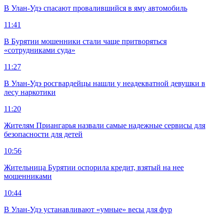
В Улан-Удэ спасают провалившийся в яму автомобиль
11:41
В Бурятии мошенники стали чаще притворяться
«сотрудниками суда»
11:27
В Улан-Удэ росгвардейцы нашли у неадекватной девушки в
лесу наркотики
11:20
Жителям Приангарья назвали самые надежные сервисы для
безопасности для детей
10:56
Жительница Бурятии оспорила кредит, взятый на нее
мошенниками
10:44
В Улан-Удэ устанавливают «умные» весы для фур