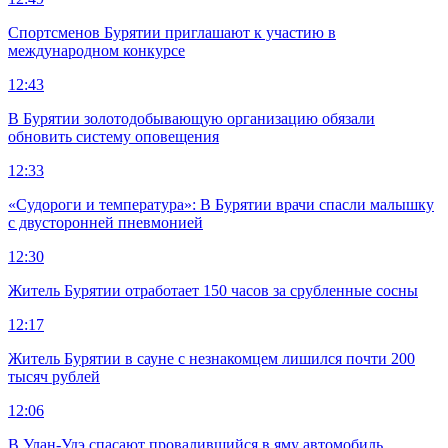
Спортсменов Бурятии приглашают к участию в
международном конкурсе
12:43
В Бурятии золотодобывающую организацию обязали
обновить систему оповещения
12:33
«Судороги и температура»: В Бурятии врачи спасли малышку
с двусторонней пневмонией
12:30
Житель Бурятии отработает 150 часов за срубленные сосны
12:17
Житель Бурятии в сауне с незнакомцем лишился почти 200
тысяч рублей
12:06
В Улан-Удэ спасают провалившийся в яму автомобиль