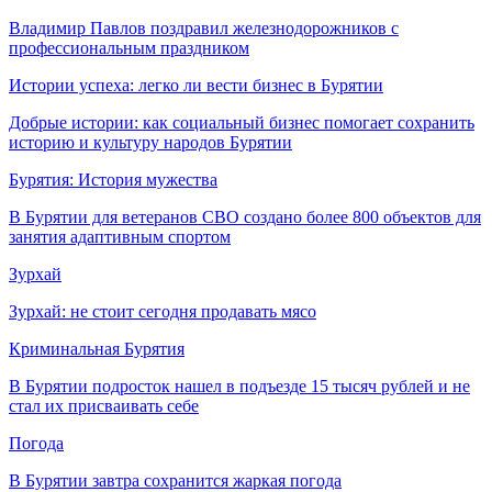
Владимир Павлов поздравил железнодорожников с
профессиональным праздником
Истории успеха: легко ли вести бизнес в Бурятии
Добрые истории: как социальный бизнес помогает сохранить
историю и культуру народов Бурятии
Бурятия: История мужества
В Бурятии для ветеранов СВО создано более 800 объектов для
занятия адаптивным спортом
Зурхай
Зурхай: не стоит сегодня продавать мясо
Криминальная Бурятия
В Бурятии подросток нашел в подъезде 15 тысяч рублей и не
стал их присваивать себе
Погода
В Бурятии завтра сохранится жаркая погода