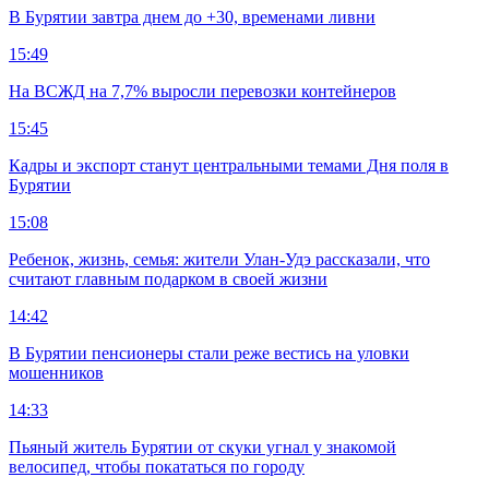
В Бурятии завтра днем до +30, временами ливни
15:49
На ВСЖД на 7,7% выросли перевозки контейнеров
15:45
Кадры и экспорт станут центральными темами Дня поля в
Бурятии
15:08
Ребенок, жизнь, семья: жители Улан-Удэ рассказали, что
считают главным подарком в своей жизни
14:42
В Бурятии пенсионеры стали реже вестись на уловки
мошенников
14:33
Пьяный житель Бурятии от скуки угнал у знакомой
велосипед, чтобы покататься по городу