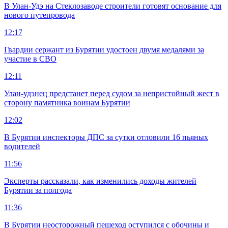
В Улан-Удэ на Стеклозаводе строители готовят основание для
нового путепровода
12:17
Гвардии сержант из Бурятии удостоен двумя медалями за
участие в СВО
12:11
Улан-удэнец предстанет перед судом за непристойный жест в
сторону памятника воинам Бурятии
12:02
В Бурятии инспекторы ДПС за сутки отловили 16 пьяных
водителей
11:56
Эксперты рассказали, как изменились доходы жителей
Бурятии за полгода
11:36
В Бурятии неосторожный пешеход оступился с обочины и