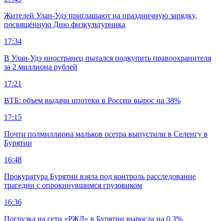
Жителей Улан-Удэ приглашают на праздничную зарядку,
посвящённую Дню физкультурника
17:34
В Улан-Удэ иностранец пытался подкупить правоохранителя
за 2 миллиона рублей
17:21
ВТБ: объем выдачи ипотеки в России вырос на 38%
17:15
Почти полмиллиона мальков осетра выпустили в Селенгу в
Бурятии
16:48
Прокуратура Бурятии взяла под контроль расследование
трагедии с опрокинувшимся грузовиком
16:36
Погрузка на сети «РЖД» в Бурятии выросла на 0,3%