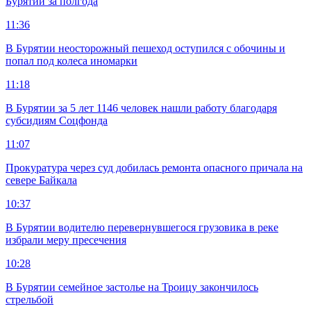
Бурятии за полгода
11:36
В Бурятии неосторожный пешеход оступился с обочины и
попал под колеса иномарки
11:18
В Бурятии за 5 лет 1146 человек нашли работу благодаря
субсидиям Соцфонда
11:07
Прокуратура через суд добилась ремонта опасного причала на
севере Байкала
10:37
В Бурятии водителю перевернувшегося грузовика в реке
избрали меру пресечения
10:28
В Бурятии семейное застолье на Троицу закончилось
стрельбой