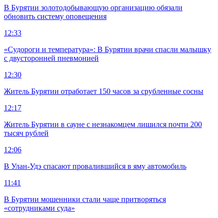
В Бурятии золотодобывающую организацию обязали
обновить систему оповещения
12:33
«Судороги и температура»: В Бурятии врачи спасли малышку
с двусторонней пневмонией
12:30
Житель Бурятии отработает 150 часов за срубленные сосны
12:17
Житель Бурятии в сауне с незнакомцем лишился почти 200
тысяч рублей
12:06
В Улан-Удэ спасают провалившийся в яму автомобиль
11:41
В Бурятии мошенники стали чаще притворяться
«сотрудниками суда»