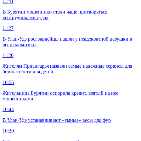
11:41
В Бурятии мошенники стали чаще притворяться
«сотрудниками суда»
11:27
В Улан-Удэ росгвардейцы нашли у неадекватной девушки в
лесу наркотики
11:20
Жителям Приангарья назвали самые надежные сервисы для
безопасности для детей
10:56
Жительница Бурятии оспорила кредит, взятый на нее
мошенниками
10:44
В Улан-Удэ устанавливают «умные» весы для фур
10:20