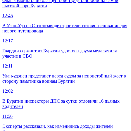
Флаг комбината по благоустройству установили на самой
высокой горе Бурятии
12:45
В Улан-Удэ на Стеклозаводе строители готовят основание для
нового путепровода
12:17
Гвардии сержант из Бурятии удостоен двумя медалями за
участие в СВО
12:11
Улан-удэнец предстанет перед судом за непристойный жест в
сторону памятника воинам Бурятии
12:02
В Бурятии инспекторы ДПС за сутки отловили 16 пьяных
водителей
11:56
Эксперты рассказали, как изменились доходы жителей