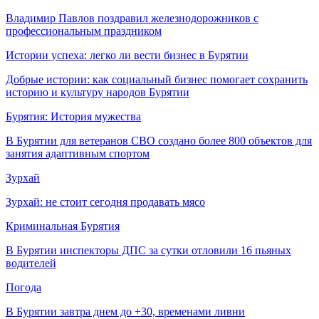
Владимир Павлов поздравил железнодорожников с
профессиональным праздником
Истории успеха: легко ли вести бизнес в Бурятии
Добрые истории: как социальный бизнес помогает сохранить
историю и культуру народов Бурятии
Бурятия: История мужества
В Бурятии для ветеранов СВО создано более 800 объектов для
занятия адаптивным спортом
Зурхай
Зурхай: не стоит сегодня продавать мясо
Криминальная Бурятия
В Бурятии инспекторы ДПС за сутки отловили 16 пьяных
водителей
Погода
В Бурятии завтра днем до +30, временами ливни