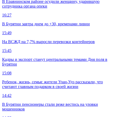
В Еравнинском районе осудили женщину, ударившую
сотрудника органа опеки
16:27
В Бурятии завтра днем до +30, временами ливни
15:49
На ВСЖД на 7,7% выросли перевозки контейнеров
15:45
Кадры и экспорт станут центральными темами Дня поля в
Бурятии
15:08
Ребенок, жизнь, семья: жители Улан-Удэ рассказали, что
считают главным подарком в своей жизни
14:42
В Бурятии пенсионеры стали реже вестись на уловки
мошенников