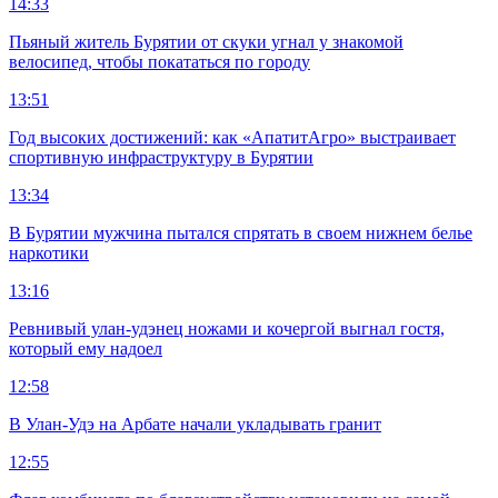
14:33
Пьяный житель Бурятии от скуки угнал у знакомой
велосипед, чтобы покататься по городу
13:51
Год высоких достижений: как «АпатитАгро» выстраивает
спортивную инфраструктуру в Бурятии
13:34
В Бурятии мужчина пытался спрятать в своем нижнем белье
наркотики
13:16
Ревнивый улан-удэнец ножами и кочергой выгнал гостя,
который ему надоел
12:58
В Улан-Удэ на Арбате начали укладывать гранит
12:55