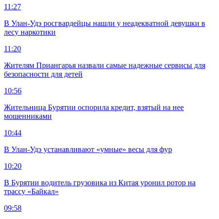
11:27
В Улан-Удэ росгвардейцы нашли у неадекватной девушки в
лесу наркотики
11:20
Жителям Приангарья назвали самые надежные сервисы для
безопасности для детей
10:56
Жительница Бурятии оспорила кредит, взятый на нее
мошенниками
10:44
В Улан-Удэ устанавливают «умные» весы для фур
10:20
В Бурятии водитель грузовика из Китая уронил ротор на
трассу «Байкал»
09:58