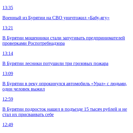
13:35
Военный из Бурятии на СВО уничтожил «Бабу-ягу»
13:21
В Бурятии мошенники стали запугивать предпринимателей
проверками Роспотребнадзора
13:14
В Бурятии лесники потушили три грозовых пожара
13:09
В Бурятии в реку опрокинулся автомобиль «Урал» с людьми,
один человек выжил
12:59
В Бурятии подросток нашел в подъезде 15 тысяч рублей и не
стал их присваивать себе
12:49