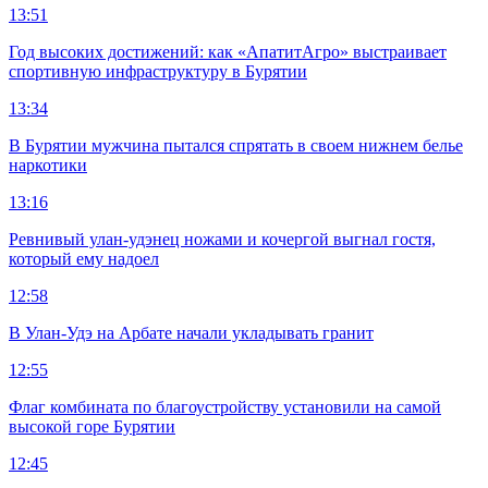
13:51
Год высоких достижений: как «АпатитАгро» выстраивает
спортивную инфраструктуру в Бурятии
13:34
В Бурятии мужчина пытался спрятать в своем нижнем белье
наркотики
13:16
Ревнивый улан-удэнец ножами и кочергой выгнал гостя,
который ему надоел
12:58
В Улан-Удэ на Арбате начали укладывать гранит
12:55
Флаг комбината по благоустройству установили на самой
высокой горе Бурятии
12:45