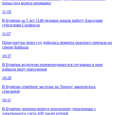
попал под колеса иномарки
11:18
В Бурятии за 5 лет 1146 человек нашли работу благодаря
субсидиям Соцфонда
11:07
Прокуратура через суд добилась ремонта опасного причала на
севере Байкала
10:37
В Бурятии водителю перевернувшегося грузовика в реке
избрали меру пресечения
10:28
В Бурятии семейное застолье на Троицу закончилось
стрельбой
10:11
В Бурятии дроппер вернул пенсионеру украденные с
электронного счета 430 тысяч рублей