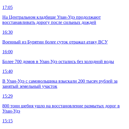
17:05
На Центральном кладбище Улан-Удэ продолжают
восстанавливать дорогу после сильных дождей
16:30
Военный из Бурятии более суток отражал атаку ВСУ
16:00
Более 700 домов в Улан-Удэ остались без холодной воды
15:40
В Улан-Удэ с самовольщика взыскали 200 тысяч рублей за
занятый земельный участок
15:29
800 тонн щебня ушло на восстановление размытых дорог в
Улан-Удэ
15:15