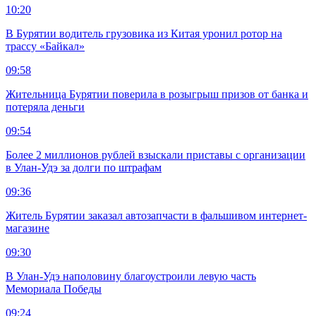
10:20
В Бурятии водитель грузовика из Китая уронил ротор на
трассу «Байкал»
09:58
Жительница Бурятии поверила в розыгрыш призов от банка и
потеряла деньги
09:54
Более 2 миллионов рублей взыскали приставы с организации
в Улан-Удэ за долги по штрафам
09:36
Житель Бурятии заказал автозапчасти в фальшивом интернет-
магазине
09:30
В Улан-Удэ наполовину благоустроили левую часть
Мемориала Победы
09:24