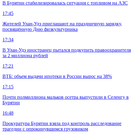
В Бурятии стабилизировалась ситуация с топливом на АЗС
17:45
Жителей Улан-Удэ приглашают на праздничную зарядку,
посвящённую Дню физкультурника
17:34
В Улан-Удэ иностранец пытался подкупить правоохранителя
за 2 миллиона рублей
17:21
ВТБ: объем выдачи ипотеки в России вырос на 38%
17:15
Почти полмиллиона мальков осетра выпустили в Селенгу в
Бурятии
16:48
Прокуратура Бурятии взяла под контроль расследование
трагедии с опрокинувшимся грузовиком