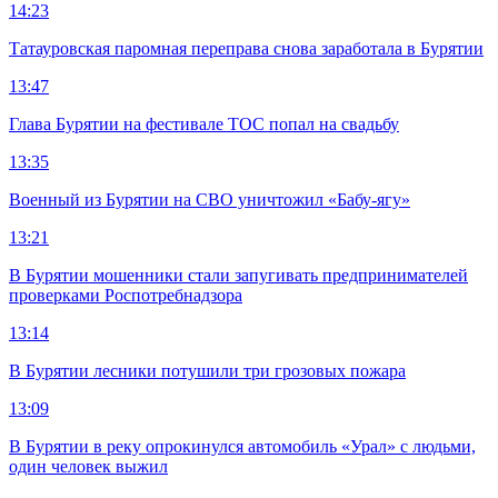
14:23
Татауровская паромная переправа снова заработала в Бурятии
13:47
Глава Бурятии на фестивале ТОС попал на свадьбу
13:35
Военный из Бурятии на СВО уничтожил «Бабу-ягу»
13:21
В Бурятии мошенники стали запугивать предпринимателей
проверками Роспотребнадзора
13:14
В Бурятии лесники потушили три грозовых пожара
13:09
В Бурятии в реку опрокинулся автомобиль «Урал» с людьми,
один человек выжил