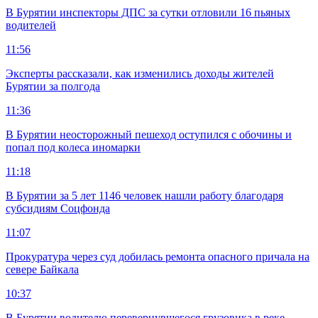
В Бурятии инспекторы ДПС за сутки отловили 16 пьяных
водителей
11:56
Эксперты рассказали, как изменились доходы жителей
Бурятии за полгода
11:36
В Бурятии неосторожный пешеход оступился с обочины и
попал под колеса иномарки
11:18
В Бурятии за 5 лет 1146 человек нашли работу благодаря
субсидиям Соцфонда
11:07
Прокуратура через суд добилась ремонта опасного причала на
севере Байкала
10:37
В Бурятии водителю перевернувшегося грузовика в реке