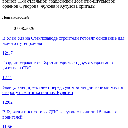
воинов 11-й отдельной гвардейской десантно-штурмовой
орденов Суворова, Жукова и Кутузова бригады.
Лента новостей
07.08.2026
В Улан-Удэ на Стеклозаводе строители готовят основание для
нового путепровода
12:17
Гвардии сержант из Бурятии удостоен двумя медалями за
участие в СВО
12:11
Улан-удэнец предстанет перед судом за непристойный жест в
сторону памятника воинам Бурятии
12:02
В Бурятии инспекторы ДПС за сутки отловили 16 пьяных
водителей
11:56