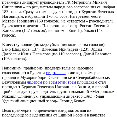
праймериз лидирует руководитель ГК Метрополь Михаил
Слипенчук – по результатам народного голосования он набрал
183 голоса. Сразу за ним следует президент Бурятии Вячеслав
Наговицын, набравший 170 голосов. На третьем месте –
Матвей Гершевич (159 голосов), на четвертом – руководитель
Бурятского отделения Пенсионного фонда России Евгений
Ханхалаев (147 голосов), на пятом – Еши Цыбиков (143
голоса).
В десятку вошли (по мере убывания количества голосов):
Баир Шагдаров (137), Вячеслав Ирильдеев (123), Эрдэм
Дагбаев и Юлия Гыпылова (по 110 голосов), Далай Галсанов
(108 голосов).
Напомним, праймериз (предварительное народное
голосование) в Бурятии
стартовало
в июле, праймериз
прошли в Мухоршибири, Селенгинске и Северобайкальске.
Безусловным
лидером по всем этим трем площадкам
стал
президент Бурятии Вячеслав Наговицын. За ним, в первой
тройке следуют руководитель группы компаний «Метрополь»
Михаил Слипенчук, управляющий директор ОАО «Улан-
Удэнский авиационный завод» Леонид Белых.
Цель праймериз - определение кандидатов для их
последующего выдвижения от Единой России в качестве