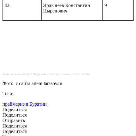
43.
Эрдынеев Константин
9
Цыренович
Заметили опечатку? Выделите ошибку и нажмите Ctrl+Enter.
Фото: с сайта artem-tarasov.ru
Теги:
праймериз в Бурятии
Поделиться
Поделиться
Отправить
Поделиться
Поделиться