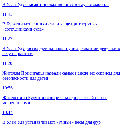
В Улан-Удэ спасают провалившийся в яму автомобиль
11:41
В Бурятии мошенники стали чаще притворяться
«сотрудниками суда»
11:27
В Улан-Удэ росгвардейцы нашли у неадекватной девушки в
лесу наркотики
11:20
Жителям Приангарья назвали самые надежные сервисы для
безопасности для детей
10:56
Жительница Бурятии оспорила кредит, взятый на нее
мошенниками
10:44
В Улан-Удэ устанавливают «умные» весы для фур