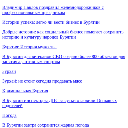
Владимир Павлов поздравил железнодорожников с
профессиональным праздником
Истории успеха: легко ли вести бизнес в Бурятии
Добрые истории: как социальный бизнес помогает сохранить
историю и культуру народов Бурятии
Бурятия: История мужества
В Бурятии для ветеранов СВО создано более 800 объектов для
занятия адаптивным спортом
Зурхай
Зурхай: не стоит сегодня продавать мясо
Криминальная Бурятия
В Бурятии инспекторы ДПС за сутки отловили 16 пьяных
водителей
Погода
В Бурятии завтра сохранится жаркая погода