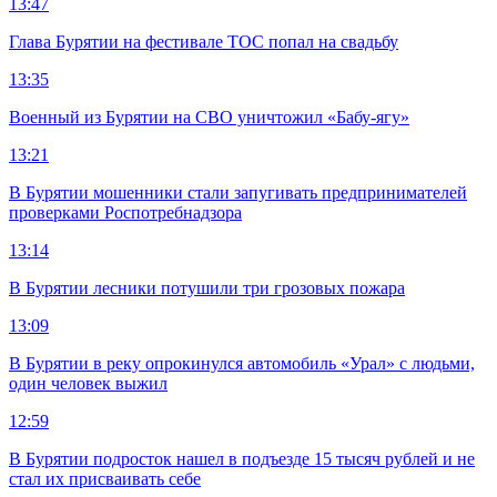
13:47
Глава Бурятии на фестивале ТОС попал на свадьбу
13:35
Военный из Бурятии на СВО уничтожил «Бабу-ягу»
13:21
В Бурятии мошенники стали запугивать предпринимателей
проверками Роспотребнадзора
13:14
В Бурятии лесники потушили три грозовых пожара
13:09
В Бурятии в реку опрокинулся автомобиль «Урал» с людьми,
один человек выжил
12:59
В Бурятии подросток нашел в подъезде 15 тысяч рублей и не
стал их присваивать себе