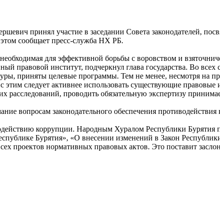
ершевич принял участие в заседании Совета законодателей, по
 этом сообщает пресс-служба НХ РБ.
, необходимая для эффективной борьбы с воровством и взяточни
диный правовой институт, подчеркнул глава государства. Во вс
ры, приняты целевые программы. Тем не менее, несмотря на пр
и с этим следует активнее использовать существующие правовые
ких расследований, проводить обязательную экспертизу принима
мание вопросам законодательного обеспечения противодействия
водействию коррупции. Народным Хуралом Республики Бурятия 
еспублике Бурятия», «О внесении изменений в Закон Республик
всех проектов нормативных правовых актов. Это поставит засл