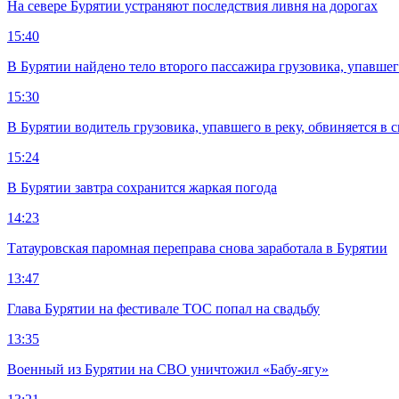
На севере Бурятии устраняют последствия ливня на дорогах
15:40
В Бурятии найдено тело второго пассажира грузовика, упавшег
15:30
В Бурятии водитель грузовика, упавшего в реку, обвиняется в 
15:24
В Бурятии завтра сохранится жаркая погода
14:23
Татауровская паромная переправа снова заработала в Бурятии
13:47
Глава Бурятии на фестивале ТОС попал на свадьбу
13:35
Военный из Бурятии на СВО уничтожил «Бабу-ягу»