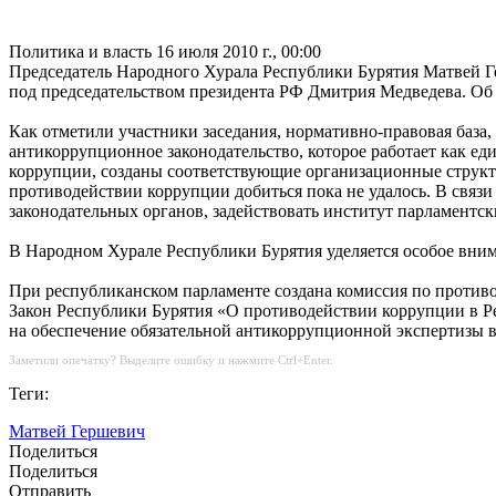
Политика и власть
16 июля 2010 г., 00:00
Председатель Народного Хурала Республики Бурятия Матвей Г
под председательством президента РФ Дмитрия Медведева. Об
Как отметили участники заседания, нормативно-правовая база
антикоррупционное законодательство, которое работает как е
коррупции, созданы соответствующие организационные структу
противодействии коррупции добиться пока не удалось. В связ
законодательных органов, задействовать институт парламентс
В Народном Хурале Республики Бурятия уделяется особое вни
При республиканском парламенте создана комиссия по проти
Закон Республики Бурятия «О противодействии коррупции в Р
на обеспечение обязательной антикоррупционной экспертизы 
Заметили опечатку? Выделите ошибку и нажмите Ctrl+Enter.
Теги:
Матвей Гершевич
Поделиться
Поделиться
Отправить