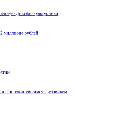
ящённую Дню физкультурника
 2 миллиона рублей
рятии
дии с опрокинувшимся грузовиком