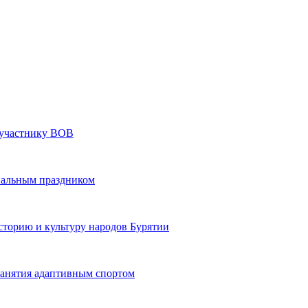
» участнику ВОВ
нальным праздником
сторию и культуру народов Бурятии
 занятия адаптивным спортом