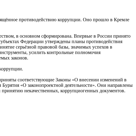
свящённое противодействию коррупции. Оно прошло в Кремле
чеством, в основном сформирована. Впервые в России принято
ех субъектах Федерации утверждены планы противодействия
инятие серьёзной правовой базы, значимых успехов в
 инструменты, усилить контрольные полномочия
емых законов.
 коррупции.
приняты соответствующие Законы «О внесении изменений в
и Бурятия «О законопроектной деятельности». Они направлены
он принятию некачественных, коррупциогенных документов.