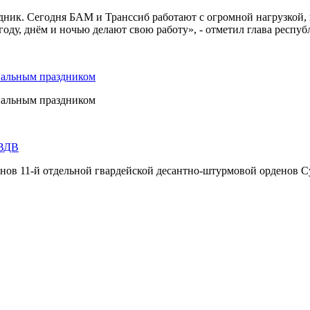
дник. Сегодня БАМ и Транссиб работают с огромной нагрузкой,
оду, днём и ночью делают свою работу», - отметил глава респуб
нальным праздником
нальным праздником
 ВДВ
инов 11-й отдельной гвардейской десантно-штурмовой орденов С