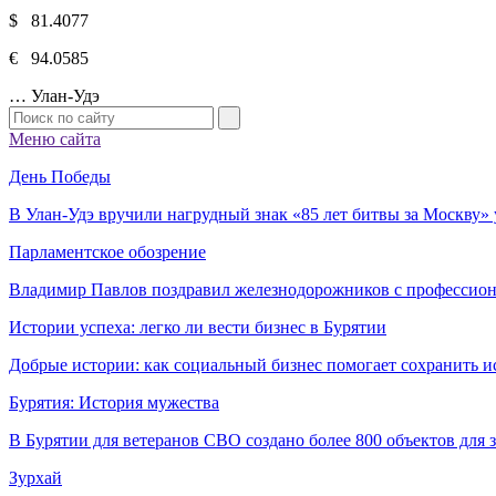
$ 81.4077
€ 94.0585
…
Улан-Удэ
Меню сайта
День Победы
В Улан-Удэ вручили нагрудный знак «85 лет битвы за Москву
Парламентское обозрение
Владимир Павлов поздравил железнодорожников с профессио
Истории успеха: легко ли вести бизнес в Бурятии
Добрые истории: как социальный бизнес помогает сохранить и
Бурятия: История мужества
В Бурятии для ветеранов СВО создано более 800 объектов для
Зурхай