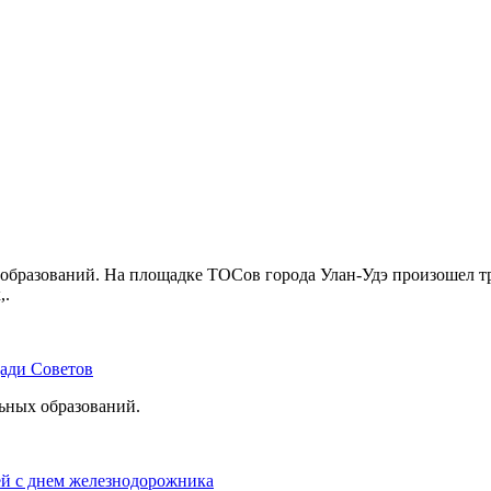
бразований. На площадке ТОСов города Улан-Удэ произошел тр
,.
щади Советов
льных образований.
ей с днем железнодорожника