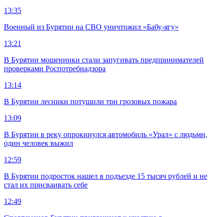
13:35
Военный из Бурятии на СВО уничтожил «Бабу-ягу»
13:21
В Бурятии мошенники стали запугивать предпринимателей
проверками Роспотребнадзора
13:14
В Бурятии лесники потушили три грозовых пожара
13:09
В Бурятии в реку опрокинулся автомобиль «Урал» с людьми,
один человек выжил
12:59
В Бурятии подросток нашел в подъезде 15 тысяч рублей и не
стал их присваивать себе
12:49