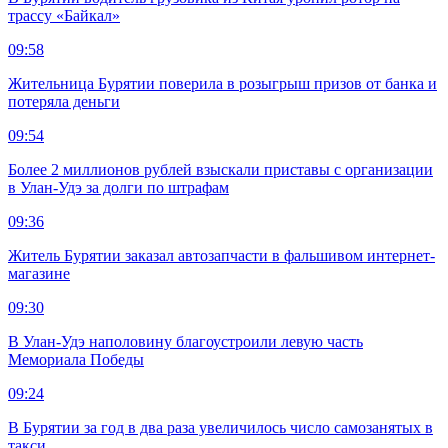
трассу «Байкал»
09:58
Жительница Бурятии поверила в розыгрыш призов от банка и
потеряла деньги
09:54
Более 2 миллионов рублей взыскали приставы с организации
в Улан-Удэ за долги по штрафам
09:36
Житель Бурятии заказал автозапчасти в фальшивом интернет-
магазине
09:30
В Улан-Удэ наполовину благоустроили левую часть
Мемориала Победы
09:24
В Бурятии за год в два раза увеличилось число самозанятых в
такси