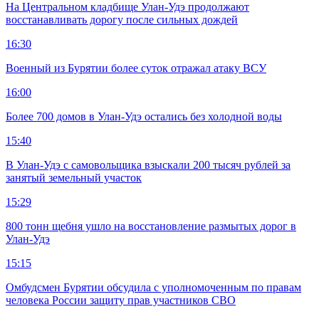
На Центральном кладбище Улан-Удэ продолжают
восстанавливать дорогу после сильных дождей
16:30
Военный из Бурятии более суток отражал атаку ВСУ
16:00
Более 700 домов в Улан-Удэ остались без холодной воды
15:40
В Улан-Удэ с самовольщика взыскали 200 тысяч рублей за
занятый земельный участок
15:29
800 тонн щебня ушло на восстановление размытых дорог в
Улан-Удэ
15:15
Омбудсмен Бурятии обсудила с уполномоченным по правам
человека России защиту прав участников СВО