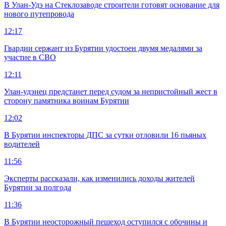
В Улан-Удэ на Стеклозаводе строители готовят основание для
нового путепровода
12:17
Гвардии сержант из Бурятии удостоен двумя медалями за
участие в СВО
12:11
Улан-удэнец предстанет перед судом за непристойный жест в
сторону памятника воинам Бурятии
12:02
В Бурятии инспекторы ДПС за сутки отловили 16 пьяных
водителей
11:56
Эксперты рассказали, как изменились доходы жителей
Бурятии за полгода
11:36
В Бурятии неосторожный пешеход оступился с обочины и