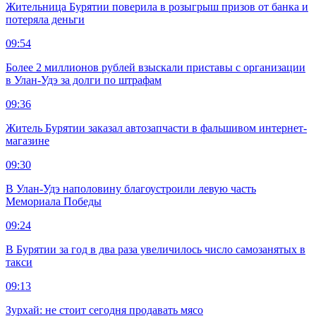
Жительница Бурятии поверила в розыгрыш призов от банка и
потеряла деньги
09:54
Более 2 миллионов рублей взыскали приставы с организации
в Улан-Удэ за долги по штрафам
09:36
Житель Бурятии заказал автозапчасти в фальшивом интернет-
магазине
09:30
В Улан-Удэ наполовину благоустроили левую часть
Мемориала Победы
09:24
В Бурятии за год в два раза увеличилось число самозанятых в
такси
09:13
Зурхай: не стоит сегодня продавать мясо