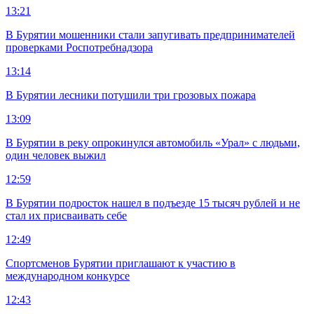
13:21
В Бурятии мошенники стали запугивать предпринимателей
проверками Роспотребнадзора
13:14
В Бурятии лесники потушили три грозовых пожара
13:09
В Бурятии в реку опрокинулся автомобиль «Урал» с людьми,
один человек выжил
12:59
В Бурятии подросток нашел в подъезде 15 тысяч рублей и не
стал их присваивать себе
12:49
Спортсменов Бурятии приглашают к участию в
международном конкурсе
12:43