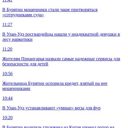
В Бурятии мошенники стали чаще притворяться
«сотрудниками суда»
11:27
В Улан-Удэ росгвардейцы нашли у неадекватной девушки в
лесу наркотики
11:20
Жителям Приангарья назвали самые надежные сервисы для
безопасности для детей
10:56
Жительница Бурятии оспорила кредит, взятый на нее
мошенниками
10:44
В Улан-Удэ устанавливают «умные» весы для фур
10:20
В Бурятии водитель грузовика из Китая уронил ротор на