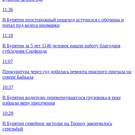
11:36
В Бурятии неосторожный пешеход оступился с обочины и
попал под колеса иномарки
11:18
В Бурятии за 5 лет 1146 человек нашли работу благодаря
субсидиям Соцфонда
11:07
Прокуратура через суд добилась ремонта опасного причала на
севере Байкала
10:37
В Бурятии водителю перевернувшегося грузовика в реке
избрали меру пресечения
10:28
В Бурятии семейное застолье на Троицу закончилось
стрельбой