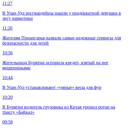
11:27
В Улан-Удэ росгвардейцы нашли у неадекватной девушки в
лесу наркотики
11:20
Жителям Приангарья назвали самые надежные сервисы для
безопасности для детей
10:56
Жительница Бурятии оспорила кредит, взятый на нее
мошенниками
10:44
В Улан-Удэ устанавливают «умные» весы для фур
10:20
В Бурятии водитель грузовика из Китая уронил ротор на
трассу «Байкал»
09:58