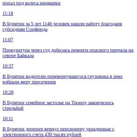
попал под колеса иномарки
11:18
В Бурятии за 5 лет 1146 человек нашли работу благодаря
субсидиям Соцфонда
11:07
Прокуратура через суд добилась ремонта опасного причала на
севере Байкала
10:37
В Бурятии водителю перевернувшегося грузовика в реке
избрали меру пресечения
10:28
В Бурятии семейное застолье на Троицу закончилось
стрельбой
10:11
В Бурятии дроппер вернул пенсионеру украденные с
электронного счета 430 тысяч рублей