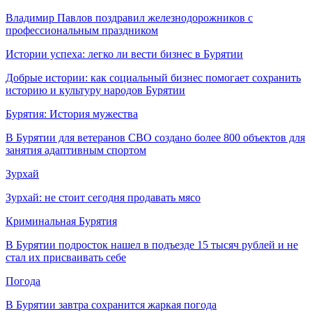
Владимир Павлов поздравил железнодорожников с
профессиональным праздником
Истории успеха: легко ли вести бизнес в Бурятии
Добрые истории: как социальный бизнес помогает сохранить
историю и культуру народов Бурятии
Бурятия: История мужества
В Бурятии для ветеранов СВО создано более 800 объектов для
занятия адаптивным спортом
Зурхай
Зурхай: не стоит сегодня продавать мясо
Криминальная Бурятия
В Бурятии подросток нашел в подъезде 15 тысяч рублей и не
стал их присваивать себе
Погода
В Бурятии завтра сохранится жаркая погода