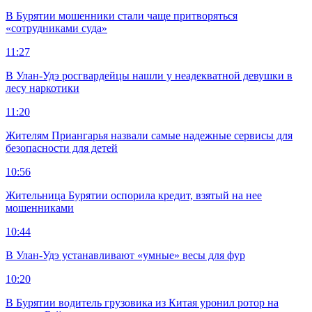
В Бурятии мошенники стали чаще притворяться
«сотрудниками суда»
11:27
В Улан-Удэ росгвардейцы нашли у неадекватной девушки в
лесу наркотики
11:20
Жителям Приангарья назвали самые надежные сервисы для
безопасности для детей
10:56
Жительница Бурятии оспорила кредит, взятый на нее
мошенниками
10:44
В Улан-Удэ устанавливают «умные» весы для фур
10:20
В Бурятии водитель грузовика из Китая уронил ротор на