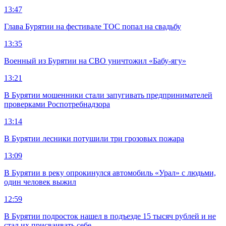
13:47
Глава Бурятии на фестивале ТОС попал на свадьбу
13:35
Военный из Бурятии на СВО уничтожил «Бабу-ягу»
13:21
В Бурятии мошенники стали запугивать предпринимателей
проверками Роспотребнадзора
13:14
В Бурятии лесники потушили три грозовых пожара
13:09
В Бурятии в реку опрокинулся автомобиль «Урал» с людьми,
один человек выжил
12:59
В Бурятии подросток нашел в подъезде 15 тысяч рублей и не
стал их присваивать себе