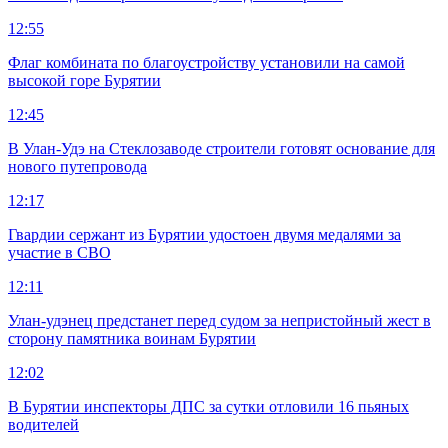
12:55
Флаг комбината по благоустройству установили на самой
высокой горе Бурятии
12:45
В Улан-Удэ на Стеклозаводе строители готовят основание для
нового путепровода
12:17
Гвардии сержант из Бурятии удостоен двумя медалями за
участие в СВО
12:11
Улан-удэнец предстанет перед судом за непристойный жест в
сторону памятника воинам Бурятии
12:02
В Бурятии инспекторы ДПС за сутки отловили 16 пьяных
водителей