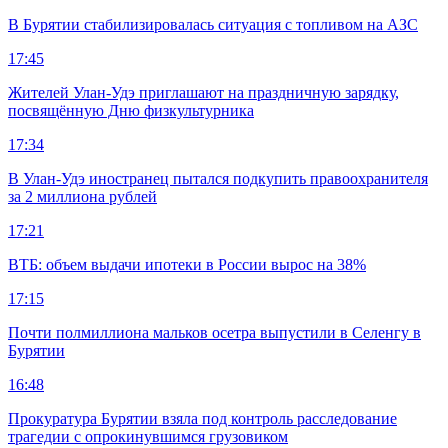
В Бурятии стабилизировалась ситуация с топливом на АЗС
17:45
Жителей Улан-Удэ приглашают на праздничную зарядку,
посвящённую Дню физкультурника
17:34
В Улан-Удэ иностранец пытался подкупить правоохранителя
за 2 миллиона рублей
17:21
ВТБ: объем выдачи ипотеки в России вырос на 38%
17:15
Почти полмиллиона мальков осетра выпустили в Селенгу в
Бурятии
16:48
Прокуратура Бурятии взяла под контроль расследование
трагедии с опрокинувшимся грузовиком