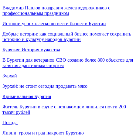
Владимир Павлов поздравил железнодорожников с
профессиональным праздником
Истории успеха: легко ли вести бизнес в Бурятии
Добрые истории: как социальный бизнес помогает сохранить
историю и культуру народов Бурятии
Бурятия: История мужества
В Бурятии для ветеранов СВО создано более 800 объектов для
занятия адаптивным спортом
Зурхай
Зурхай: не стоит сегодня продавать мясо
Криминальная Бурятия
Житель Бурятии в сауне с незнакомцем лишился почти 200
тысяч рублей
Погода
Ливни, грозы и град накроют Бурятию