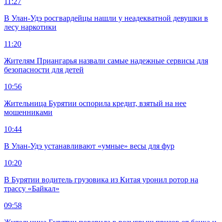
11:27
В Улан-Удэ росгвардейцы нашли у неадекватной девушки в
лесу наркотики
11:20
Жителям Приангарья назвали самые надежные сервисы для
безопасности для детей
10:56
Жительница Бурятии оспорила кредит, взятый на нее
мошенниками
10:44
В Улан-Удэ устанавливают «умные» весы для фур
10:20
В Бурятии водитель грузовика из Китая уронил ротор на
трассу «Байкал»
09:58