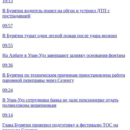
10:13
В Бурятии водитель пошел на обгон и устроил ДТП с
пострадавшей
09:57
В Бурятии тушат один лесной пожар после удара молнии
09:55
На Арбате в Улан-Удэ завершают заливку основания фонтана
09:36
В Бурятии по техническим причинам приостановлена работа
паромной переправы через Селенгу
09:24
В Улан-Удэ сотрудники банка не дали пенсионерке отдать
полмиллиона мошенникам
09:14
Глава Бурятии проверил подготовку к фестивалю ТОС на