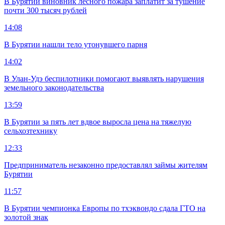
В Бурятии виновник лесного пожара заплатит за тушение
почти 300 тысяч рублей
14:08
В Бурятии нашли тело утонувшего парня
14:02
В Улан-Удэ беспилотники помогают выявлять нарушения
земельного законодательства
13:59
В Бурятии за пять лет вдвое выросла цена на тяжелую
сельхозтехнику
12:33
Предприниматель незаконно предоставлял займы жителям
Бурятии
11:57
В Бурятии чемпионка Европы по тхэквондо сдала ГТО на
золотой знак