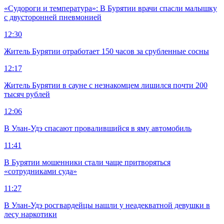
«Судороги и температура»: В Бурятии врачи спасли малышку
с двусторонней пневмонией
12:30
Житель Бурятии отработает 150 часов за срубленные сосны
12:17
Житель Бурятии в сауне с незнакомцем лишился почти 200
тысяч рублей
12:06
В Улан-Удэ спасают провалившийся в яму автомобиль
11:41
В Бурятии мошенники стали чаще притворяться
«сотрудниками суда»
11:27
В Улан-Удэ росгвардейцы нашли у неадекватной девушки в
лесу наркотики