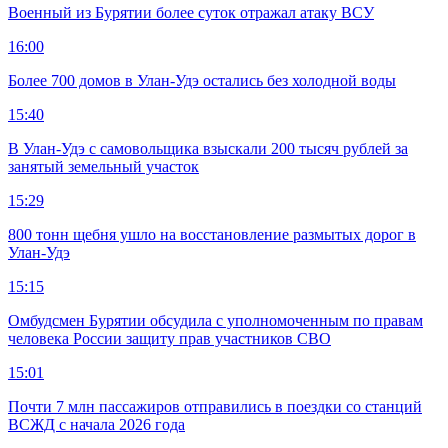
Военный из Бурятии более суток отражал атаку ВСУ
16:00
Более 700 домов в Улан-Удэ остались без холодной воды
15:40
В Улан-Удэ с самовольщика взыскали 200 тысяч рублей за
занятый земельный участок
15:29
800 тонн щебня ушло на восстановление размытых дорог в
Улан-Удэ
15:15
Омбудсмен Бурятии обсудила с уполномоченным по правам
человека России защиту прав участников СВО
15:01
Почти 7 млн пассажиров отправились в поездки со станций
ВСЖД с начала 2026 года