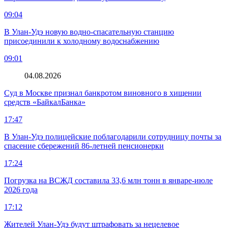
09:04
В Улан-Удэ новую водно‑спасательную станцию
присоединили к холодному водоснабжению
09:01
04.08.2026
Суд в Москве признал банкротом виновного в хищении
средств «БайкалБанка»
17:47
В Улан-Удэ полицейские поблагодарили сотрудницу почты за
спасение сбережений 86-летней пенсионерки
17:24
Погрузка на ВСЖД составила 33,6 млн тонн в январе-июле
2026 года
17:12
Жителей Улан-Удэ будут штрафовать за нецелевое