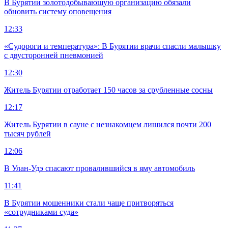
В Бурятии золотодобывающую организацию обязали
обновить систему оповещения
12:33
«Судороги и температура»: В Бурятии врачи спасли малышку
с двусторонней пневмонией
12:30
Житель Бурятии отработает 150 часов за срубленные сосны
12:17
Житель Бурятии в сауне с незнакомцем лишился почти 200
тысяч рублей
12:06
В Улан-Удэ спасают провалившийся в яму автомобиль
11:41
В Бурятии мошенники стали чаще притворяться
«сотрудниками суда»