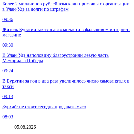
Более 2 миллионов рублей взыскали приставы с организации
в Улан-Удэ за долги по штрафам
09:36
Житель Бурятии заказал автозапчасти в фальшивом интернет-
магазине
09:30
В Улан-Удэ наполовину благоустроили левую часть
Мемориала Победы
09:24
В Бурятии за год в два раза увеличилось число самозанятых в
такси
09:13
Зурхай: не стоит сегодня продавать мясо
08:03
05.08.2026