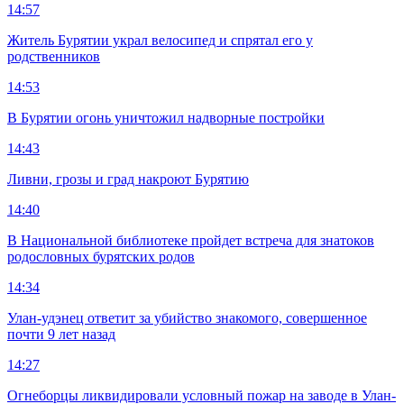
14:57
Житель Бурятии украл велосипед и спрятал его у
родственников
14:53
В Бурятии огонь уничтожил надворные постройки
14:43
Ливни, грозы и град накроют Бурятию
14:40
В Национальной библиотеке пройдет встреча для знатоков
родословных бурятских родов
14:34
Улан-удэнец ответит за убийство знакомого, совершенное
почти 9 лет назад
14:27
Огнеборцы ликвидировали условный пожар на заводе в Улан-