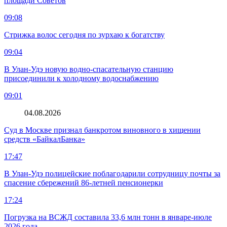
площади Советов
09:08
Стрижка волос сегодня по зурхаю к богатству
09:04
В Улан-Удэ новую водно‑спасательную станцию
присоединили к холодному водоснабжению
09:01
04.08.2026
Суд в Москве признал банкротом виновного в хищении
средств «БайкалБанка»
17:47
В Улан-Удэ полицейские поблагодарили сотрудницу почты за
спасение сбережений 86-летней пенсионерки
17:24
Погрузка на ВСЖД составила 33,6 млн тонн в январе-июле
2026 года