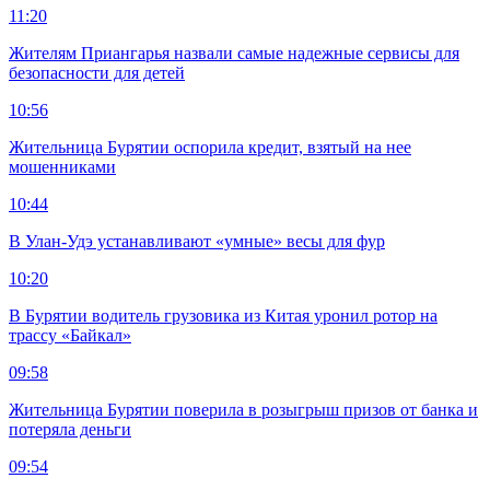
11:20
Жителям Приангарья назвали самые надежные сервисы для
безопасности для детей
10:56
Жительница Бурятии оспорила кредит, взятый на нее
мошенниками
10:44
В Улан-Удэ устанавливают «умные» весы для фур
10:20
В Бурятии водитель грузовика из Китая уронил ротор на
трассу «Байкал»
09:58
Жительница Бурятии поверила в розыгрыш призов от банка и
потеряла деньги
09:54