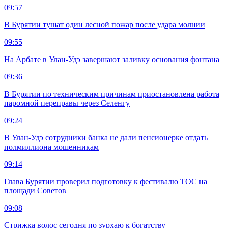
09:57
В Бурятии тушат один лесной пожар после удара молнии
09:55
На Арбате в Улан-Удэ завершают заливку основания фонтана
09:36
В Бурятии по техническим причинам приостановлена работа
паромной переправы через Селенгу
09:24
В Улан-Удэ сотрудники банка не дали пенсионерке отдать
полмиллиона мошенникам
09:14
Глава Бурятии проверил подготовку к фестивалю ТОС на
площади Советов
09:08
Стрижка волос сегодня по зурхаю к богатству