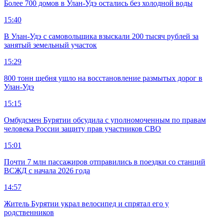
Более 700 домов в Улан-Удэ остались без холодной воды
15:40
В Улан-Удэ с самовольщика взыскали 200 тысяч рублей за
занятый земельный участок
15:29
800 тонн щебня ушло на восстановление размытых дорог в
Улан-Удэ
15:15
Омбудсмен Бурятии обсудила с уполномоченным по правам
человека России защиту прав участников СВО
15:01
Почти 7 млн пассажиров отправились в поездки со станций
ВСЖД с начала 2026 года
14:57
Житель Бурятии украл велосипед и спрятал его у
родственников