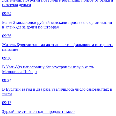
Жительница Бурятии поверила в розыгрыш призов от банка и
потеряла деньги
09:54
Более 2 миллионов рублей взыскали приставы с организации
в Улан-Удэ за долги по штрафам
09:36
Житель Бурятии заказал автозапчасти в фальшивом интернет-
магазине
09:30
В Улан-Удэ наполовину благоустроили левую часть
Мемориала Победы
09:24
В Бурятии за год в два раза увеличилось число самозанятых в
такси
09:13
Зурхай: не стоит сегодня продавать мясо