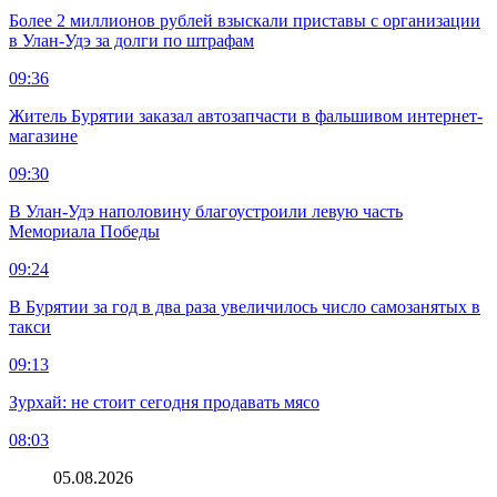
Более 2 миллионов рублей взыскали приставы с организации
в Улан-Удэ за долги по штрафам
09:36
Житель Бурятии заказал автозапчасти в фальшивом интернет-
магазине
09:30
В Улан-Удэ наполовину благоустроили левую часть
Мемориала Победы
09:24
В Бурятии за год в два раза увеличилось число самозанятых в
такси
09:13
Зурхай: не стоит сегодня продавать мясо
08:03
05.08.2026