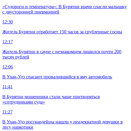
«Судороги и температура»: В Бурятии врачи спасли малышку
с двусторонней пневмонией
12:30
Житель Бурятии отработает 150 часов за срубленные сосны
12:17
Житель Бурятии в сауне с незнакомцем лишился почти 200
тысяч рублей
12:06
В Улан-Удэ спасают провалившийся в яму автомобиль
11:41
В Бурятии мошенники стали чаще притворяться
«сотрудниками суда»
11:27
В Улан-Удэ росгвардейцы нашли у неадекватной девушки в
лесу наркотики