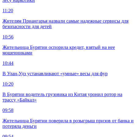
лесу наркотики
11:20
Жителям Приангарья назвали самые надежные сервисы для
безопасности для детей
10:56
Жительница Бурятии оспорила кредит, взятый на нее
мошенниками
10:44
В Улан-Удэ устанавливают «умные» весы для фур
10:20
В Бурятии водитель грузовика из Китая уронил ротор на
трассу «Байкал»
09:58
Жительница Бурятии поверила в розыгрыш призов от банка и
потеряла деньги
09:54