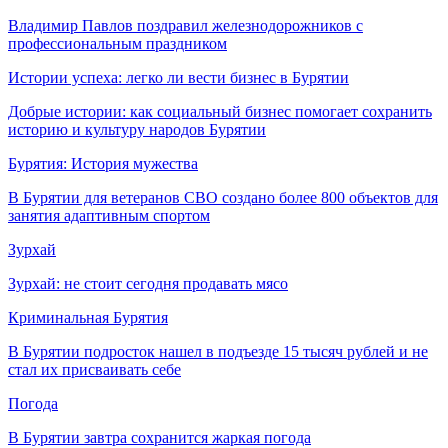
Владимир Павлов поздравил железнодорожников с
профессиональным праздником
Истории успеха: легко ли вести бизнес в Бурятии
Добрые истории: как социальный бизнес помогает сохранить
историю и культуру народов Бурятии
Бурятия: История мужества
В Бурятии для ветеранов СВО создано более 800 объектов для
занятия адаптивным спортом
Зурхай
Зурхай: не стоит сегодня продавать мясо
Криминальная Бурятия
В Бурятии подросток нашел в подъезде 15 тысяч рублей и не
стал их присваивать себе
Погода
В Бурятии завтра сохранится жаркая погода