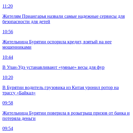
11:20
Жителям Приангарья назвали самые надежные сервисы для
безопасности для детей
10:56
Жительница Бурятии оспорила кредит, взятый на нее
мошенниками
10:44
В Улан-Удэ устанавливают «умные» весы для фур
10:20
В Бурятии водитель грузовика из Китая уронил ротор на
трассу «Байкал»
09:58
Жительница Бурятии поверила в розыгрыш призов от банка и
потеряла деньги
09:54