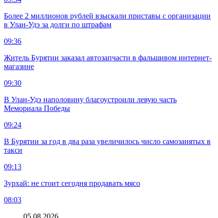
Более 2 миллионов рублей взыскали приставы с организации
в Улан-Удэ за долги по штрафам
09:36
Житель Бурятии заказал автозапчасти в фальшивом интернет-
магазине
09:30
В Улан-Удэ наполовину благоустроили левую часть
Мемориала Победы
09:24
В Бурятии за год в два раза увеличилось число самозанятых в
такси
09:13
Зурхай: не стоит сегодня продавать мясо
08:03
05.08.2026