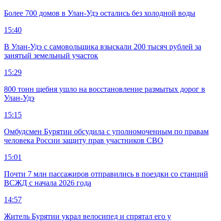
Более 700 домов в Улан-Удэ остались без холодной воды
15:40
В Улан-Удэ с самовольщика взыскали 200 тысяч рублей за
занятый земельный участок
15:29
800 тонн щебня ушло на восстановление размытых дорог в
Улан-Удэ
15:15
Омбудсмен Бурятии обсудила с уполномоченным по правам
человека России защиту прав участников СВО
15:01
Почти 7 млн пассажиров отправились в поездки со станций
ВСЖД с начала 2026 года
14:57
Житель Бурятии украл велосипед и спрятал его у