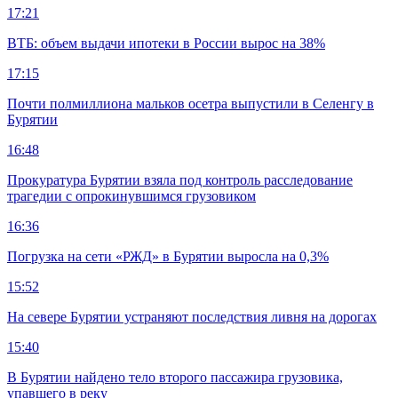
17:21
ВТБ: объем выдачи ипотеки в России вырос на 38%
17:15
Почти полмиллиона мальков осетра выпустили в Селенгу в
Бурятии
16:48
Прокуратура Бурятии взяла под контроль расследование
трагедии с опрокинувшимся грузовиком
16:36
Погрузка на сети «РЖД» в Бурятии выросла на 0,3%
15:52
На севере Бурятии устраняют последствия ливня на дорогах
15:40
В Бурятии найдено тело второго пассажира грузовика,
упавшего в реку