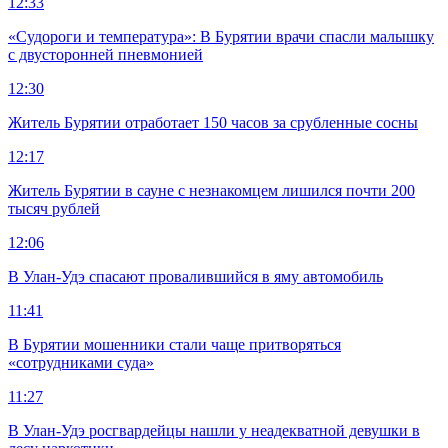
12:33
«Судороги и температура»: В Бурятии врачи спасли малышку
с двусторонней пневмонией
12:30
Житель Бурятии отработает 150 часов за срубленные сосны
12:17
Житель Бурятии в сауне с незнакомцем лишился почти 200
тысяч рублей
12:06
В Улан-Удэ спасают провалившийся в яму автомобиль
11:41
В Бурятии мошенники стали чаще притворяться
«сотрудниками суда»
11:27
В Улан-Удэ росгвардейцы нашли у неадекватной девушки в