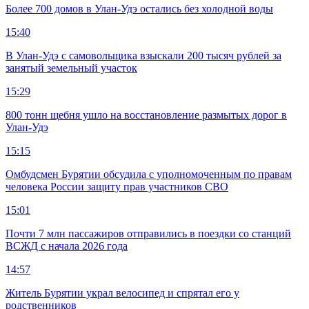
Более 700 домов в Улан-Удэ остались без холодной воды
15:40
В Улан-Удэ с самовольщика взыскали 200 тысяч рублей за
занятый земельный участок
15:29
800 тонн щебня ушло на восстановление размытых дорог в
Улан-Удэ
15:15
Омбудсмен Бурятии обсудила с уполномоченным по правам
человека России защиту прав участников СВО
15:01
Почти 7 млн пассажиров отправились в поездки со станций
ВСЖД с начала 2026 года
14:57
Житель Бурятии украл велосипед и спрятал его у
родственников