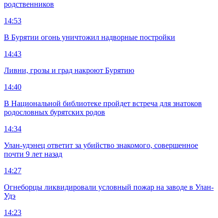
родственников
14:53
В Бурятии огонь уничтожил надворные постройки
14:43
Ливни, грозы и град накроют Бурятию
14:40
В Национальной библиотеке пройдет встреча для знатоков
родословных бурятских родов
14:34
Улан-удэнец ответит за убийство знакомого, совершенное
почти 9 лет назад
14:27
Огнеборцы ликвидировали условный пожар на заводе в Улан-
Удэ
14:23