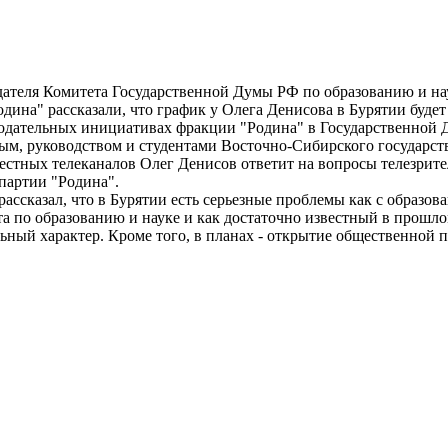
едателя Комитета Государственной Думы РФ по образованию и на
дина" рассказали, что график у Олега Денисова в Бурятии буде
нодательных инициативах фракции "Родина" в Государственной Д
м, руководством и студентами Восточно-Сибирского государств
стных телеканалов Олег Денисов ответит на вопросы телезрителе
партии "Родина".
ссказал, что в Бурятии есть серьезные проблемы как с образов
та по образованию и науке и как достаточно известный в прошл
льный характер. Кроме того, в планах - открытие общественной