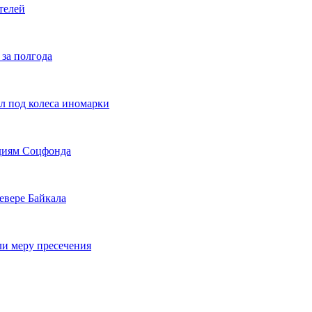
телей
 за полгода
л под колеса иномарки
идиям Соцфонда
евере Байкала
ли меру пресечения