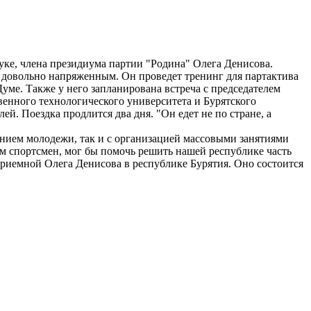
уке, члена президиума партии "Родина" Олега Денисова.
т довольно напряженным. Он проведет тренинг для партактива
уме. Также у него запланирована встреча с председателем
енного технологического университета и Бурятского
й. Поездка продлится два дня. "Он едет не по стране, а
анием молодежи, так и с организацией массовыми занятиями
ом спортсмен, мог бы помочь решить нашей республике часть
 приемной Олега Денисова в республике Бурятия. Оно состоится