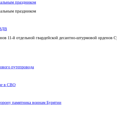
нальным праздником
нальным праздником
 ВДВ
инов 11-й отдельной гвардейской десантно-штурмовой орденов С
нового путепровода
тие в СВО
сторону памятника воинам Бурятии