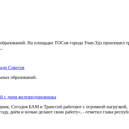
бразований. На площадке ТОСов города Улан-Удэ произошел тр
,.
щади Советов
льных образований.
ей с днем железнодорожника
дник. Сегодня БАМ и Транссиб работают с огромной нагрузкой,
оду, днём и ночью делают свою работу», - отметил глава респуб