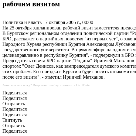
рабочим визитом
Политика и власть
17 октября 2005 г., 00:00
На 25 октября запланирован рабочий визит заместителя предс
В Бурятском региональном отделении политической партии "Ро
БРО, расскажет о партийных новостях "из первых уст", о зако
Народного Хурала республики Бурятия Александром Лубсановы
государственного университета. В прямом эфире на одном из ме
целенаправленно в республику Бурятия", - подчеркнули в БРО 
Председатель совета БРО партии "Родина" Иринчей Матханов ра
спортом: "Олег Денисов, как зампредседателя думского комите
этих проблем. Его поездка в Бурятию будет носить ознакомите
после его визита", - отметил Иринчей Матханов.
Заметили опечатку? Выделите ошибку и нажмите Ctrl+Enter.
Поделиться
Поделиться
Отправить
Поделиться
Поделиться
Твитнуть
Отправить
Поделиться