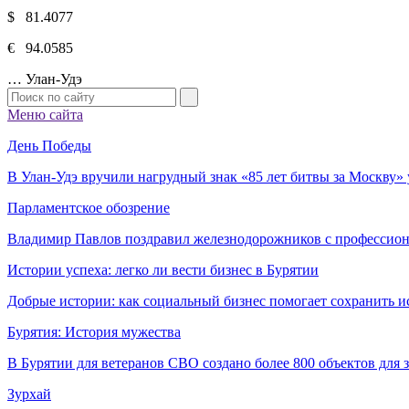
$ 81.4077
€ 94.0585
…
Улан-Удэ
Меню сайта
День Победы
В Улан-Удэ вручили нагрудный знак «85 лет битвы за Москву
Парламентское обозрение
Владимир Павлов поздравил железнодорожников с профессио
Истории успеха: легко ли вести бизнес в Бурятии
Добрые истории: как социальный бизнес помогает сохранить и
Бурятия: История мужества
В Бурятии для ветеранов СВО создано более 800 объектов для
Зурхай