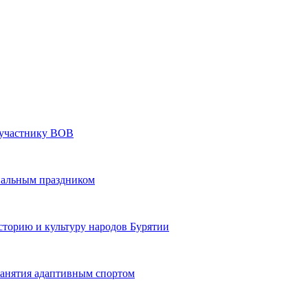
» участнику ВОВ
нальным праздником
сторию и культуру народов Бурятии
 занятия адаптивным спортом