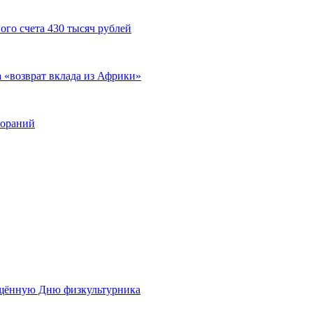
ого счета 430 тысяч рублей
а «возврат вклада из Африки»
гораний
ящённую Дню физкультурника