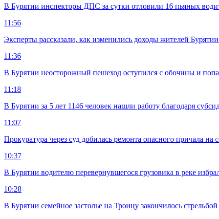
В Бурятии инспекторы ДПС за сутки отловили 16 пьяных води
11:56
Эксперты рассказали, как изменились доходы жителей Бурятии
11:36
В Бурятии неосторожный пешеход оступился с обочины и попа
11:18
В Бурятии за 5 лет 1146 человек нашли работу благодаря субс
11:07
Прокуратура через суд добилась ремонта опасного причала на с
10:37
В Бурятии водителю перевернувшегося грузовика в реке избра
10:28
В Бурятии семейное застолье на Троицу закончилось стрельбой