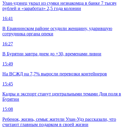
Улан-удэнец украл из сумки незнакомца в банке 7 тысяч
рублей и «заработал» 2,5 года колонии
16:41
В Еравнинском районе осудили женщину, ударившую
сотрудника органа опеки
16:27
В Бурятии завтра днем до +30, временами ливни
15:49
На ВСЖД на 7,7% выросли перевозки контейнеров
15:45
Кадры и экспорт станут центральными темами Дня поля в
Бурятии
15:08
Ребенок, жизнь, семья: жители Улан-Удэ рассказали, что
считают главным подарком в своей жизни