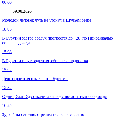
06:00
09.08.2026
Молодой человек чуть не утонул в Щучьем озере
18:05
В Бурятии завтра воздух прогреется до +28, по Прибайкалью
сильные дожди
15:08
В Бурятии ищут водителя, сбившего подростка
15:02
День строителя отмечают в Бурятии
12:32
С улиц Улан-Удэ откачивают воду после затяжного дождя
10:25
Зурхай на сегодня: стрижка волос –к счастью