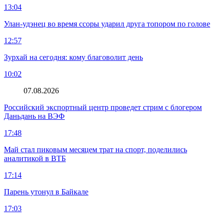
13:04
Улан-удэнец во время ссоры ударил друга топором по голове
12:57
Зурхай на сегодня: кому благоволит день
10:02
07.08.2026
Российский экспортный центр проведет стрим с блогером
Даньдань на ВЭФ
17:48
Май стал пиковым месяцем трат на спорт, поделились
аналитикой в ВТБ
17:14
Парень утонул в Байкале
17:03