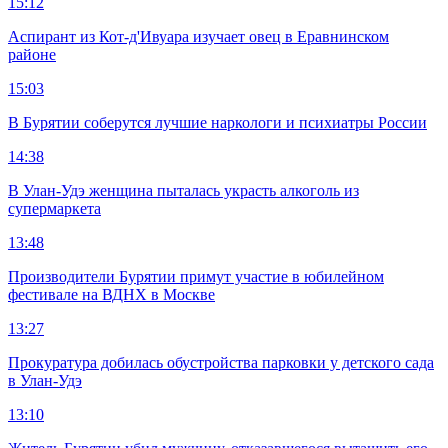
15:12
Аспирант из Кот-д'Ивуара изучает овец в Еравнинском
районе
15:03
В Бурятии соберутся лучшие наркологи и психиатры России
14:38
В Улан-Удэ женщина пыталась украсть алкоголь из
супермаркета
13:48
Производители Бурятии примут участие в юбилейном
фестивале на ВДНХ в Москве
13:27
Прокуратура добилась обустройства парковки у детского сада
в Улан-Удэ
13:10