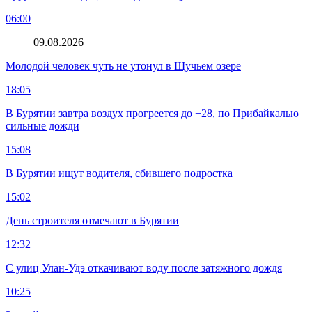
06:00
09.08.2026
Молодой человек чуть не утонул в Щучьем озере
18:05
В Бурятии завтра воздух прогреется до +28, по Прибайкалью
сильные дожди
15:08
В Бурятии ищут водителя, сбившего подростка
15:02
День строителя отмечают в Бурятии
12:32
С улиц Улан-Удэ откачивают воду после затяжного дождя
10:25