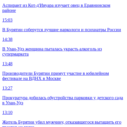
Аспирант из Кот-д'Ивуара изучает овец в Еравнинском
районе
15:03
В Бурятии соберутся лучшие наркологи и психиатры России
14:38
В Улан-Удэ женщина пыталась украсть алкоголь из
супермаркета
13:48
Производители Бурятии примут участие в юбилейном
фестивале на ВДНХ в Москве
13:27
Прокуратура добилась обустройства парковки у детского сада
в Улан-Удэ
13:10
Житель Бурятии убил мужчину, отказавшегося вытащить его