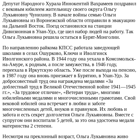
Депутат Народного Хурала Иннокентий Вахрамеев поздравил
с вековым юбилеем жительницу своего округа Ольгу
Лукьяновну Чунихину. В начале войны семью Ольги
Лукьяновны из Воронежской области отправили в эвакуацию
на Дальний Восток. Поезд остановился на станции
Дивизионная в Улан-Удэ, где шел набор людей на работу. Так
Ольга Лукьяновна решила остаться в Бурят-Монголии.
По направлению райкома КПСС работала заведующей
школами в селах Ошурково, Ключи и Иволгинск
Иволгинского района. В 1944 году она уехала в Комсомольск-
на-Амуре, к родным, а после замужества, в 1946 году,
переехала в Иркутскую область. Уже после выхода на пенсию,
в 1987 году она вновь приезжает в Бурятию, в Улан-Удэ. За
добросовестный труд она награждена медалями «За
доблестный труд в Великой Отечественной войне 1941—1945
гг.», «За трудовое отличие», «Ветеран труда», многими
юбилейными медалями и многочисленными грамотами. Свой
вековой юбилей она встречает в любви и заботе
многочисленных детей, внуков и правнуков. Их любовь и
забота и есть секрет долголетия Ольги Лукьяновны. Вместе с
супругом они воспитали 5 детей, за это она удостоена медали
материнства 2 степени.
Несмотря на преклонный возраст, Ольга Лукьяновна живо