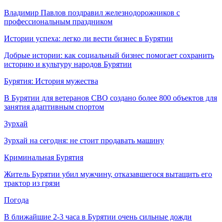
Владимир Павлов поздравил железнодорожников с
профессиональным праздником
Истории успеха: легко ли вести бизнес в Бурятии
Добрые истории: как социальный бизнес помогает сохранить
историю и культуру народов Бурятии
Бурятия: История мужества
В Бурятии для ветеранов СВО создано более 800 объектов для
занятия адаптивным спортом
Зурхай
Зурхай на сегодня: не стоит продавать машину
Криминальная Бурятия
Житель Бурятии убил мужчину, отказавшегося вытащить его
трактор из грязи
Погода
В ближайшие 2-3 часа в Бурятии очень сильные дожди