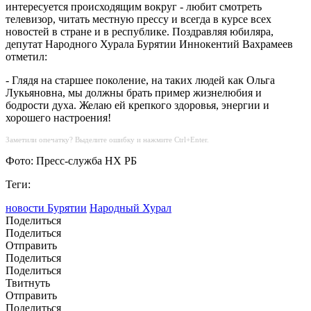
интересуется происходящим вокруг - любит смотреть
телевизор, читать местную прессу и всегда в курсе всех
новостей в стране и в республике. Поздравляя юбиляра,
депутат Народного Хурала Бурятии Иннокентий Вахрамеев
отметил:
- Глядя на старшее поколение, на таких людей как Ольга
Лукьяновна, мы должны брать пример жизнелюбия и
бодрости духа. Желаю ей крепкого здоровья, энергии и
хорошего настроения!
Заметили опечатку? Выделите ошибку и нажмите Ctrl+Enter.
Фото: Пресс-служба НХ РБ
Теги:
новости Бурятии
Народный Хурал
Поделиться
Поделиться
Отправить
Поделиться
Поделиться
Твитнуть
Отправить
Поделиться