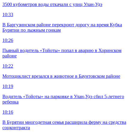
3500 кубометров воды откачали с улиц Улан-Удэ
10:33
В Баргузинском районе перекроют дорогу на время Кубка
Бурятии по лыжным гонкам
10:26
Пьяный водитель «Тойоты» попал в аварию в Хоринском
районе
10:22
Мотоциклист врезался в животное в Баунтовском районе
10:19
Водитель «Тойоты» на парковке в Улан-Удэ сбил 5-летнего
ребенка
10:16
В Бурятии многодетная семья расширила ферму на средства
соцконтракта