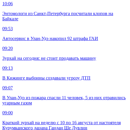
10:06
Энтомологи из Санкт-Петербурга посчитали клопов на
Байкале
09:53
Автосервис в Улан-Удэ накопил 92 штрафа ГАИ
09:20
Зурхай на сегодня: не стоит продавать машину
09:13
В Кижинге выбоины создавали угрозу ДТП
09:07
В Улан-Удэ из пожара спасли 11 человек, 5 из них отравились
угарным газом
09:00
Краткий зурхай на неделю с 10 по 16 августа от настоятеля
Курумканского дацана Гандан Ше Дувлин