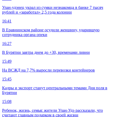
Улан-удэнец украл из сумки незнакомца в банке 7 тысяч
рублей и «заработал» 2,5 года колонии
16:41
В Еравнинском районе осудили женщину, ударившую
сотрудника органа опеки
16:27
В Бурятии завтра днем до +30, временами ливни
15:49
На ВСЖД на 7,7% выросли перевозки контейнеров
15:45
Кадры и экспорт станут центральными темами Дня поля в
Бурятии
15:08
Ребенок, жизнь, семья: жители Улан-Удэ рассказали, что
считают главным подарком в своей жизни