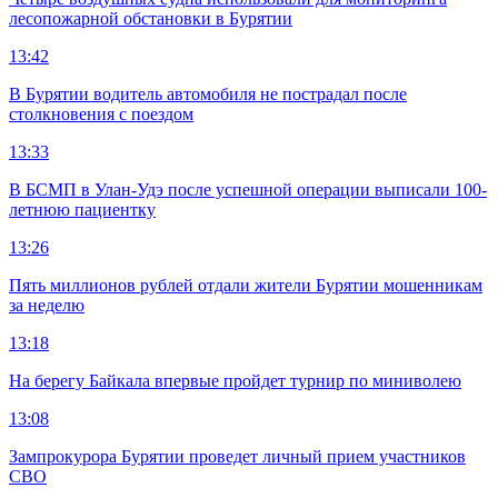
лесопожарной обстановки в Бурятии
13:42
В Бурятии водитель автомобиля не пострадал после
столкновения с поездом
13:33
В БСМП в Улан-Удэ после успешной операции выписали 100-
летнюю пациентку
13:26
Пять миллионов рублей отдали жители Бурятии мошенникам
за неделю
13:18
На берегу Байкала впервые пройдет турнир по миниволею
13:08
Зампрокурора Бурятии проведет личный прием участников
СВО