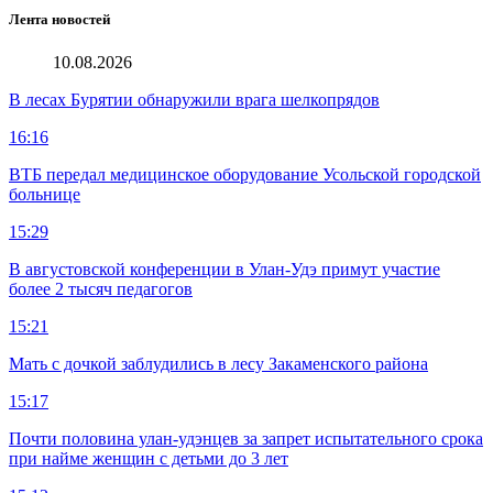
Лента новостей
10.08.2026
В лесах Бурятии обнаружили врага шелкопрядов
16:16
ВТБ передал медицинское оборудование Усольской городской
больнице
15:29
В августовской конференции в Улан-Удэ примут участие
более 2 тысяч педагогов
15:21
Мать с дочкой заблудились в лесу Закаменского района
15:17
Почти половина улан-удэнцев за запрет испытательного срока
при найме женщин с детьми до 3 лет