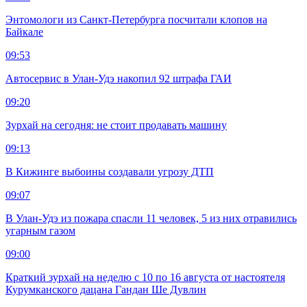
Энтомологи из Санкт-Петербурга посчитали клопов на
Байкале
09:53
Автосервис в Улан-Удэ накопил 92 штрафа ГАИ
09:20
Зурхай на сегодня: не стоит продавать машину
09:13
В Кижинге выбоины создавали угрозу ДТП
09:07
В Улан-Удэ из пожара спасли 11 человек, 5 из них отравились
угарным газом
09:00
Краткий зурхай на неделю с 10 по 16 августа от настоятеля
Курумканского дацана Гандан Ше Дувлин