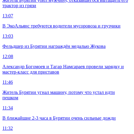
Житель Бурятии убил мужчину, отказавшегося вытащить его
трактор из грязи
13:07
В ЭкоАльянс требуются водители мусоровоза и грузчики
13:03
Фельдшер из Бурятии награждён медалью Жукова
12:08
Александр Богомоев и Тагар Намсараев провели зарядку и
мастер-класс для приставов
11:46
Житель Бурятии угнал машину, потому что устал идти
пешком
11:34
В ближайшие 2-3 часа в Бурятии очень сильные дожди
11:32