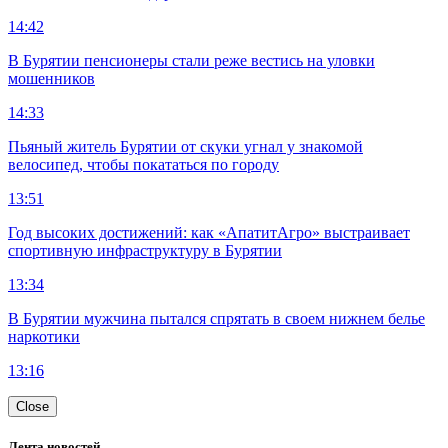
14:42
В Бурятии пенсионеры стали реже вестись на уловки
мошенников
14:33
Пьяный житель Бурятии от скуки угнал у знакомой
велосипед, чтобы покататься по городу
13:51
Год высоких достижений: как «АпатитАгро» выстраивает
спортивную инфраструктуру в Бурятии
13:34
В Бурятии мужчина пытался спрятать в своем нижнем белье
наркотики
13:16
Close
Лента новостей