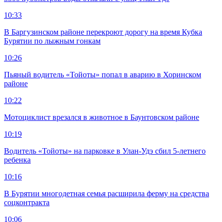
10:33
В Баргузинском районе перекроют дорогу на время Кубка
Бурятии по лыжным гонкам
10:26
Пьяный водитель «Тойоты» попал в аварию в Хоринском
районе
10:22
Мотоциклист врезался в животное в Баунтовском районе
10:19
Водитель «Тойоты» на парковке в Улан-Удэ сбил 5-летнего
ребенка
10:16
В Бурятии многодетная семья расширила ферму на средства
соцконтракта
10:06