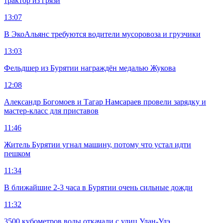
трактор из грязи
13:07
В ЭкоАльянс требуются водители мусоровоза и грузчики
13:03
Фельдшер из Бурятии награждён медалью Жукова
12:08
Александр Богомоев и Тагар Намсараев провели зарядку и
мастер-класс для приставов
11:46
Житель Бурятии угнал машину, потому что устал идти
пешком
11:34
В ближайшие 2-3 часа в Бурятии очень сильные дожди
11:32
3500 кубометров воды откачали с улиц Улан-Удэ