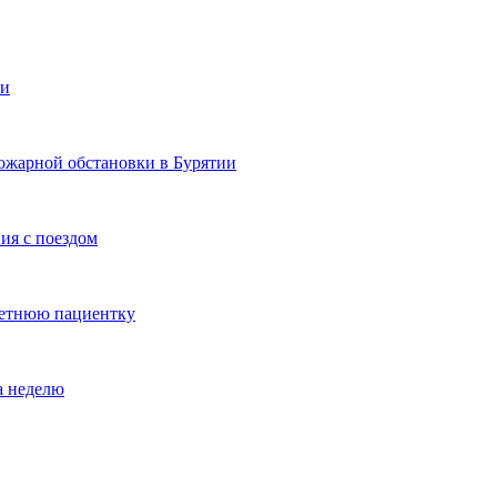
ии
ожарной обстановки в Бурятии
ия с поездом
летнюю пациентку
а неделю