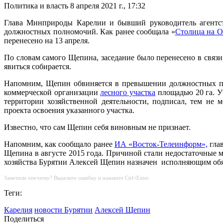
Политика и власть
8 апреля 2021 г., 17:32
Глава Минприроды Карелии и бывший руководитель агентств
должностных полномочий. Как ранее сообщала «
Столица на О
перенесено на 13 апреля.
По словам самого Щепина, заседание было перенесено в связи 
явиться собирается.
Напомним, Щепин обвиняется в превышении должностных по
коммерческой организации
лесного участка
площадью 20 га. Уч
территории хозяйственной деятельности, подписал, тем не 
проекта освоения указанного участка.
Известно, что сам Щепин себя виновным не признает.
Напомним, как сообщало ранее
ИА «Восток-Телеинформ»,
глав
Щепина в августе 2015 года. Причиной стали недостаточные 
хозяйства Бурятии Алексей Щепин назначен исполняющим обяз
Заметили опечатку? Выделите ошибку и нажмите Ctrl+Enter.
Теги:
Карелия
новости Бурятии
Алексей Щепин
Поделиться