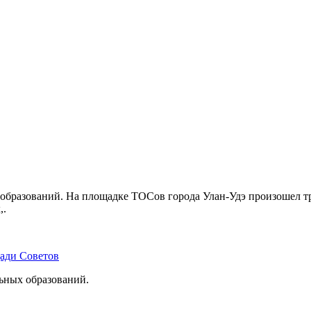
бразований. На площадке ТОСов города Улан-Удэ произошел тр
,.
щади Советов
льных образований.