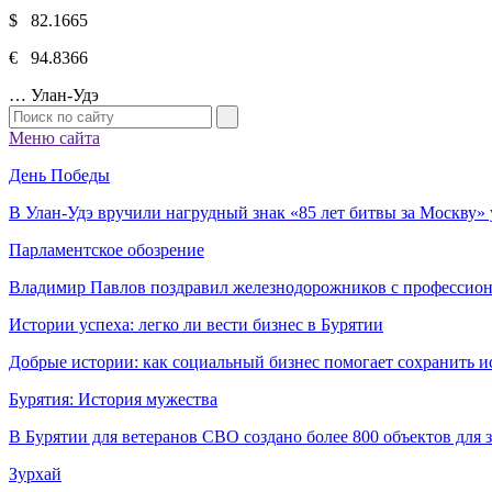
$ 82.1665
€ 94.8366
…
Улан-Удэ
Меню сайта
День Победы
В Улан-Удэ вручили нагрудный знак «85 лет битвы за Москву
Парламентское обозрение
Владимир Павлов поздравил железнодорожников с профессио
Истории успеха: легко ли вести бизнес в Бурятии
Добрые истории: как социальный бизнес помогает сохранить и
Бурятия: История мужества
В Бурятии для ветеранов СВО создано более 800 объектов для
Зурхай