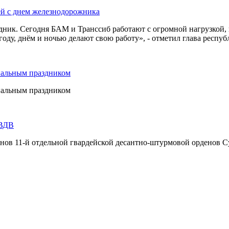
ей с днем железнодорожника
дник. Сегодня БАМ и Транссиб работают с огромной нагрузкой,
оду, днём и ночью делают свою работу», - отметил глава респуб
нальным праздником
нальным праздником
 ВДВ
инов 11-й отдельной гвардейской десантно-штурмовой орденов С