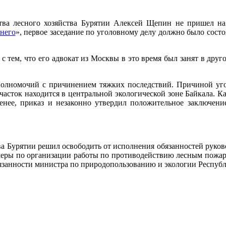
а лесного хозяйства Бурятии Алексей Щепин не пришел на з
него
», первое заседание по уголовному делу должно было состо
с тем, что его адвокат из Москвы в это время был занят в друг
лномочий с причинением тяжких последствий. Причиной угол
асток находится в центральной экологической зоне Байкала. Как
менее, приказ и незаконно утвердил положительное заключени
а Бурятии решил освободить от исполнения обязанностей руково
меры по организации работы по противодействию лесным пожар
анности министра по природопользованию и экологии Республи