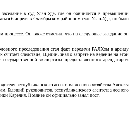
аседание в суд Улан-Удэ, где он обвиняется в превышении
яться 6 апреля в Октябрьском районном суде Улан-Удэ, но было
ом процессе. Он также отметил, что на следующее заседание он
овного преследования стал факт передачи РАЛХом в аренду
 считает следствие, Щепин, зная о запрете на ведение на этой
е государственной экспертизы предоставленного арендатором
дителя республиканского агентства лесного хозяйства Алексея
ам. Бывший руководитель республиканского агентства лесного
ки Карелия. Позднее он официально занял пост.