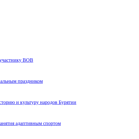
» участнику ВОВ
нальным праздником
сторию и культуру народов Бурятии
 занятия адаптивным спортом