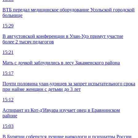
ВТБ передал медицинское оборудование Усольской городской
больнице
15:29
В августовской конференции в Улан-Удэ примут участие
более 2 тысяч педагогов
15:21
Мать с дочкой заблудились в лесу Закаменского района
15:17
Почти половина улан-удэнцев за запрет испытательного срока
при найме женщин с детьми до 3 лет
15:12
Аспирант из Кот-д'Ивуара изучает овец в Еравнинском
районе
15:03
В Бурятии соберутся лучшие наркологи и психиатры России