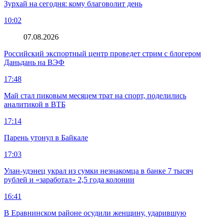
Зурхай на сегодня: кому благоволит день
10:02
07.08.2026
Российский экспортный центр проведет стрим с блогером
Даньдань на ВЭФ
17:48
Май стал пиковым месяцем трат на спорт, поделились
аналитикой в ВТБ
17:14
Парень утонул в Байкале
17:03
Улан-удэнец украл из сумки незнакомца в банке 7 тысяч
рублей и «заработал» 2,5 года колонии
16:41
В Еравнинском районе осудили женщину, ударившую