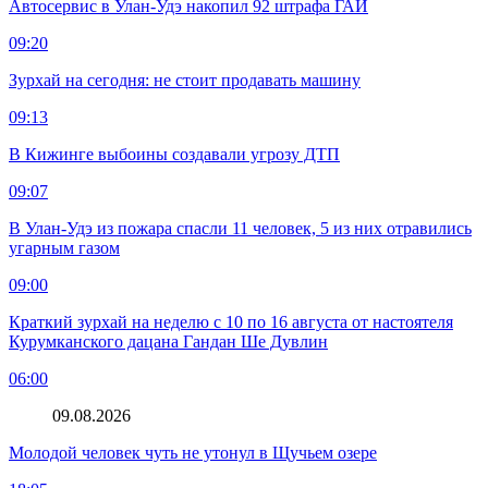
Автосервис в Улан-Удэ накопил 92 штрафа ГАИ
09:20
Зурхай на сегодня: не стоит продавать машину
09:13
В Кижинге выбоины создавали угрозу ДТП
09:07
В Улан-Удэ из пожара спасли 11 человек, 5 из них отравились
угарным газом
09:00
Краткий зурхай на неделю с 10 по 16 августа от настоятеля
Курумканского дацана Гандан Ше Дувлин
06:00
09.08.2026
Молодой человек чуть не утонул в Щучьем озере