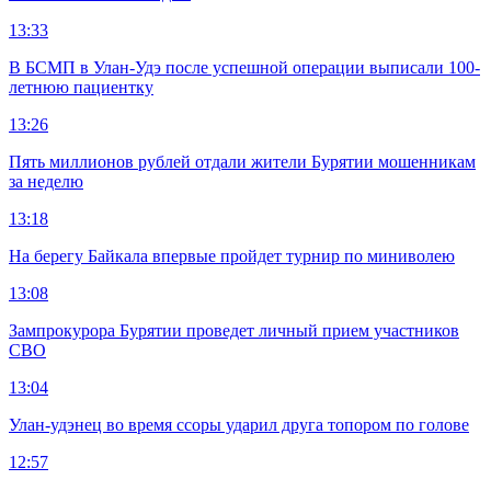
13:33
В БСМП в Улан-Удэ после успешной операции выписали 100-
летнюю пациентку
13:26
Пять миллионов рублей отдали жители Бурятии мошенникам
за неделю
13:18
На берегу Байкала впервые пройдет турнир по миниволею
13:08
Зампрокурора Бурятии проведет личный прием участников
СВО
13:04
Улан-удэнец во время ссоры ударил друга топором по голове
12:57