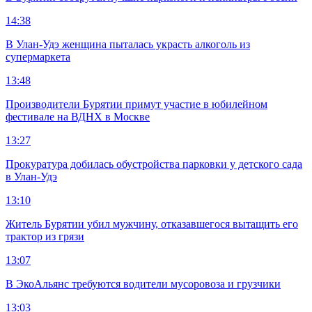
14:38
В Улан-Удэ женщина пыталась украсть алкоголь из
супермаркета
13:48
Производители Бурятии примут участие в юбилейном
фестивале на ВДНХ в Москве
13:27
Прокуратура добилась обустройства парковки у детского сада
в Улан-Удэ
13:10
Житель Бурятии убил мужчину, отказавшегося вытащить его
трактор из грязи
13:07
В ЭкоАльянс требуются водители мусоровоза и грузчики
13:03