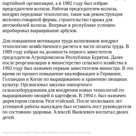
партийной организации, а в 1982 году был избран
председателем колхоза. Работая председателем колхоза,
внедрял передовые технологии, такие как реконструкция
молочно-товарной фермы, строительство гаража для
автомобилей колхоза. Впервые в республике успешно
апробировал выращивание арбузов.
Для повышения мотивации труда колхозников внедрил
технологию хозяйственного расчета в части оплаты труда. В
1989 году избран на должность первого заместителя
председателя Агропромсоюза Республики Бурятия. Далее
после реорганизации в министерство сельского хозяйства в
1992 году был назначен первым заместителем министра. В это
время он прошел повышение квалификации в Германии,
Голландии и Китае по выращиванию и хранению овощных
культур. Организовал закупки импортного
сельхозоборудования для внедрения новых технологий по
выращиванию овощей и картофеля. В 1994 г. был назначен
директором совхоза Унэгэтэйский. После нескольких лет
успешной работы вынужден был оставить пост руководителя
по состоянию здоровья. Алексей Яковлевич воспитал двоих
детей.
Заметили опечатку? Выделите ошибку и нажмите Ctrl+Enter.