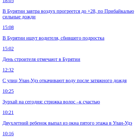
18:05
В Бурятии завтра воздух прогреется до +28, по Прибайкалью
сильные дожди
15:08
В Бурятии ищут водителя, сбившего подростка
15:02
День строителя отмечают в Бурятии
12:32
С улиц Улан-Удэ откачивают воду после затяжного дождя
10:25
Зурхай на сегодня: стрижка волос –к счастью
10:21
Двухлетний ребенок выпал из окна пятого этажа в Улан-Удэ
10:16