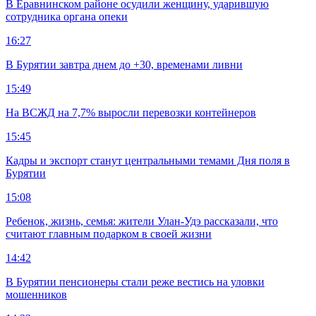
В Еравнинском районе осудили женщину, ударившую
сотрудника органа опеки
16:27
В Бурятии завтра днем до +30, временами ливни
15:49
На ВСЖД на 7,7% выросли перевозки контейнеров
15:45
Кадры и экспорт станут центральными темами Дня поля в
Бурятии
15:08
Ребенок, жизнь, семья: жители Улан-Удэ рассказали, что
считают главным подарком в своей жизни
14:42
В Бурятии пенсионеры стали реже вестись на уловки
мошенников