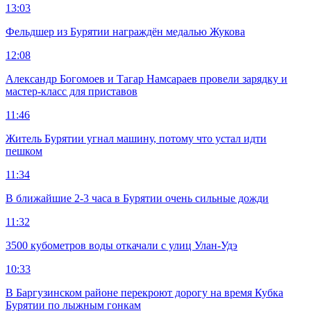
13:03
Фельдшер из Бурятии награждён медалью Жукова
12:08
Александр Богомоев и Тагар Намсараев провели зарядку и
мастер-класс для приставов
11:46
Житель Бурятии угнал машину, потому что устал идти
пешком
11:34
В ближайшие 2-3 часа в Бурятии очень сильные дожди
11:32
3500 кубометров воды откачали с улиц Улан-Удэ
10:33
В Баргузинском районе перекроют дорогу на время Кубка
Бурятии по лыжным гонкам