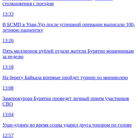
столкновения с поездом
13:33
В БСМП в Улан-Удэ после успешной операции выписали 100-
летнюю пациентку
13:26
Пять миллионов рублей отдали жители Бурятии мошенникам
за неделю
13:18
На берегу Байкала впервые пройдет турнир по миниволею
13:08
Зампрокурора Бурятии проведет личный прием участников
СВО
13:04
Улан-удэнец во время ссоры ударил друга топором по голове
12:57