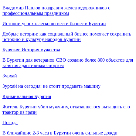
Владимир Павлов поздравил железнодорожников с
профессиональным праздником
Истории успеха: легко ли вести бизнес в Бурятии
Добрые истории: как социальный бизнес помогает сохранить
историю и культуру народов Бурятии
Бурятия: История мужества
В Бурятии для ветеранов СВО создано более 800 объектов для
занятия адаптивным спортом
Зурхай
Зурхай на сегодня: не стоит продавать машину
Криминальная Бурятия
Житель Бурятии убил мужчину, отказавшегося вытащить его
трактор из грязи
Погода
В ближайшие 2-3 часа в Бурятии очень сильные дожди