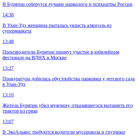
В Бурятии соберутся лучшие наркологи и психиатры России
14:38
В Улан-Удэ женщина пыталась украсть алкоголь из
супермаркета
13:48
Производители Бурятии примут участие в юбилейном
фестивале на ВДНХ в Москве
13:27
Прокуратура добилась обустройства парковки у детского сада
в Улан-Удэ
13:10
Житель Бурятии убил мужчину, отказавшегося вытащить его
трактор из грязи
13:07
В ЭкоАльянс требуются водители мусоровоза и грузчики