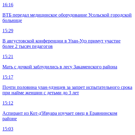
16:16
ВТБ передал медицинское оборудование Усольской городской
больнице
15:29
В августовской конференции в Улан-Удэ примут участие
более 2 тысяч педагогов
15:21
Мать с дочкой заблудились в лесу Закаменского района
15:17
Почти половина улан-удэнцев за запрет испытательного срока
при найме женщин с детьми до 3 лет
15:12
Аспирант из Кот-д'Ивуара изучает овец в Еравнинском
районе
15:03