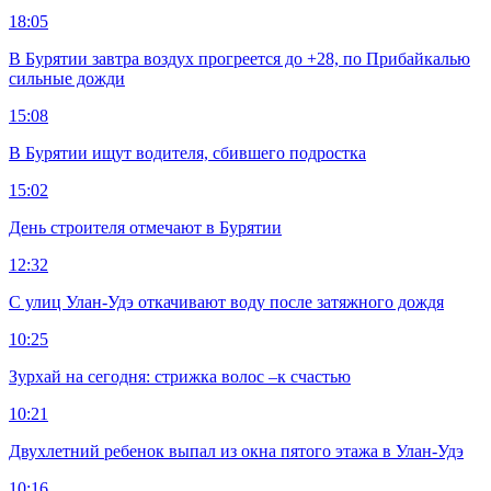
18:05
В Бурятии завтра воздух прогреется до +28, по Прибайкалью
сильные дожди
15:08
В Бурятии ищут водителя, сбившего подростка
15:02
День строителя отмечают в Бурятии
12:32
С улиц Улан-Удэ откачивают воду после затяжного дождя
10:25
Зурхай на сегодня: стрижка волос –к счастью
10:21
Двухлетний ребенок выпал из окна пятого этажа в Улан-Удэ
10:16