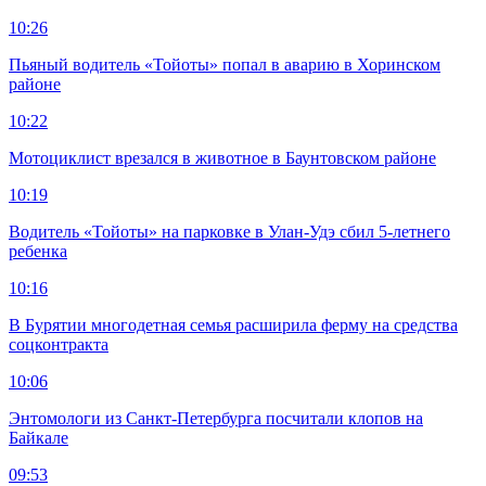
10:26
Пьяный водитель «Тойоты» попал в аварию в Хоринском
районе
10:22
Мотоциклист врезался в животное в Баунтовском районе
10:19
Водитель «Тойоты» на парковке в Улан-Удэ сбил 5-летнего
ребенка
10:16
В Бурятии многодетная семья расширила ферму на средства
соцконтракта
10:06
Энтомологи из Санкт-Петербурга посчитали клопов на
Байкале
09:53