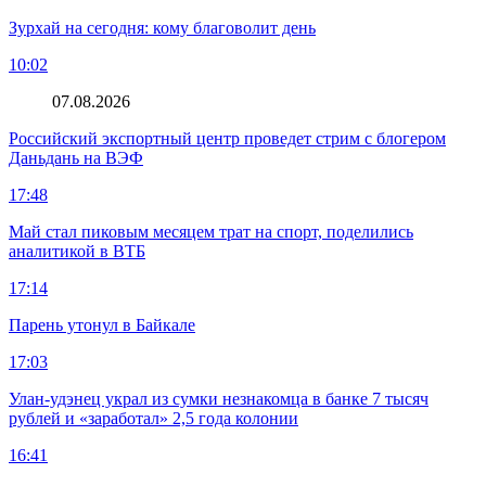
Зурхай на сегодня: кому благоволит день
10:02
07.08.2026
Российский экспортный центр проведет стрим с блогером
Даньдань на ВЭФ
17:48
Май стал пиковым месяцем трат на спорт, поделились
аналитикой в ВТБ
17:14
Парень утонул в Байкале
17:03
Улан-удэнец украл из сумки незнакомца в банке 7 тысяч
рублей и «заработал» 2,5 года колонии
16:41