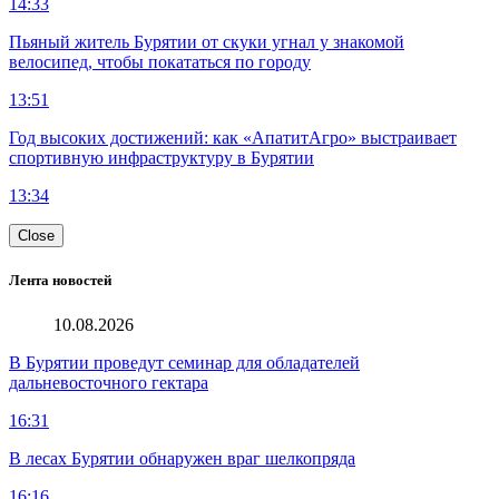
14:33
Пьяный житель Бурятии от скуки угнал у знакомой
велосипед, чтобы покататься по городу
13:51
Год высоких достижений: как «АпатитАгро» выстраивает
спортивную инфраструктуру в Бурятии
13:34
Close
Лента новостей
10.08.2026
В Бурятии проведут семинар для обладателей
дальневосточного гектара
16:31
В лесах Бурятии обнаружен враг шелкопряда
16:16