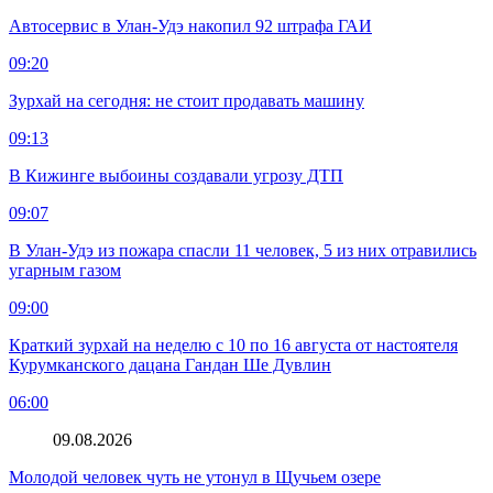
Автосервис в Улан-Удэ накопил 92 штрафа ГАИ
09:20
Зурхай на сегодня: не стоит продавать машину
09:13
В Кижинге выбоины создавали угрозу ДТП
09:07
В Улан-Удэ из пожара спасли 11 человек, 5 из них отравились
угарным газом
09:00
Краткий зурхай на неделю с 10 по 16 августа от настоятеля
Курумканского дацана Гандан Ше Дувлин
06:00
09.08.2026
Молодой человек чуть не утонул в Щучьем озере