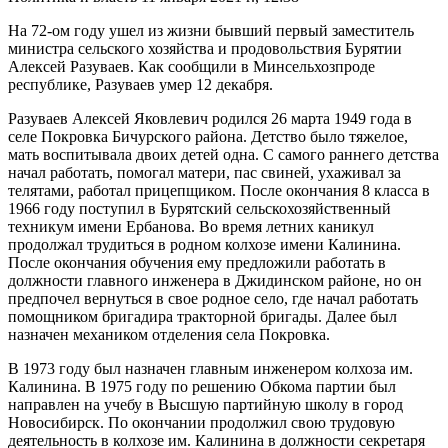
На 72-ом году ушел из жизни бывший первый заместитель
министра сельского хозяйства и продовольствия Бурятии
Алексей Разуваев. Как сообщили в Минсельхозпроде
республике, Разуваев умер 12 декабря.
Разуваев Алексей Яковлевич родился 26 марта 1949 года в
селе Покровка Бичурского района. Детство было тяжелое,
мать воспитывала двоих детей одна. С самого раннего детства
начал работать, помогал матери, пас свиней, ухаживал за
телятами, работал прицепщиком. После окончания 8 класса в
1966 году поступил в Бурятский сельскохозяйственный
техникум имени Ербанова. Во время летних каникул
продолжал трудиться в родном колхозе имени Калинина.
После окончания обучения ему предложили работать в
должности главного инженера в Джидинском районе, но он
предпочел вернуться в свое родное село, где начал работать
помощником бригадира тракторной бригады. Далее был
назначен механиком отделения села Покровка.
В 1973 году был назначен главным инженером колхоза им.
Калинина. В 1975 году по решению Обкома партии был
направлен на учебу в Высшую партийную школу в город
Новосибирск. По окончании продолжил свою трудовую
деятельность в колхозе им. Калинина в должности секретаря