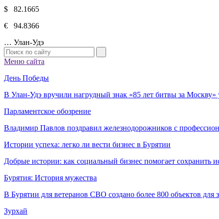
$ 82.1665
€ 94.8366
…
Улан-Удэ
Меню сайта
День Победы
В Улан-Удэ вручили нагрудный знак «85 лет битвы за Москву
Парламентское обозрение
Владимир Павлов поздравил железнодорожников с профессио
Истории успеха: легко ли вести бизнес в Бурятии
Добрые истории: как социальный бизнес помогает сохранить и
Бурятия: История мужества
В Бурятии для ветеранов СВО создано более 800 объектов для
Зурхай