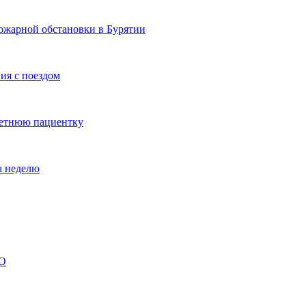
ожарной обстановки в Бурятии
ия с поездом
летнюю пациентку
а неделю
ВО