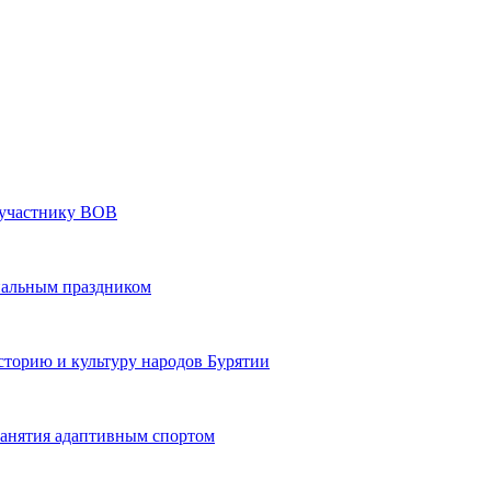
» участнику ВОВ
нальным праздником
сторию и культуру народов Бурятии
 занятия адаптивным спортом