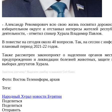
- Александр Ревомирович всю свою жизнь посвятил дорожно
избирательном округе и отстаивал интересы жителей респуб
деятельности, - отметил спикер Хурала Владимир Павлов.
В повестке на сегодня около 40 вопросов. Так, на сессии с и
плановый период 2021-22 годов.
Также рассмотрен законопроект о наделении органов мес
предупреждению и ликвидации болезней животных, защите н
выборах депутатов Хурала.
Заметили опечатку? Выделите ошибку и нажмите Ctrl+Enter.
Фото: Восток-Телеинформ, архив
Теги:
Народный Хурал
новости Бурятии
Поделиться
Поделиться
Отправить