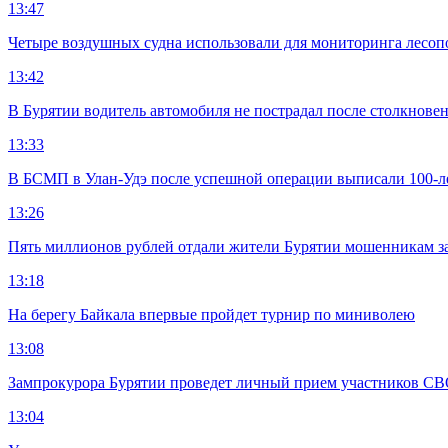
13:47
Четыре воздушных судна использовали для мониторинга лесоп
13:42
В Бурятии водитель автомобиля не пострадал после столкновен
13:33
В БСМП в Улан-Удэ после успешной операции выписали 100-
13:26
Пять миллионов рублей отдали жители Бурятии мошенникам з
13:18
На берегу Байкала впервые пройдет турнир по миниволею
13:08
Зампрокурора Бурятии проведет личный прием участников С
13:04