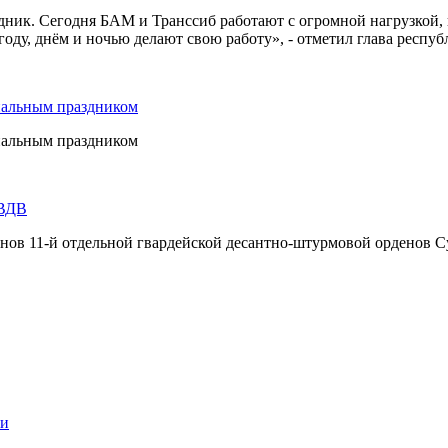
дник. Сегодня БАМ и Транссиб работают с огромной нагрузкой,
оду, днём и ночью делают свою работу», - отметил глава респуб
нальным праздником
нальным праздником
 ВДВ
инов 11-й отдельной гвардейской десантно-штурмовой орденов С
ии