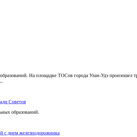
бразований. На площадке ТОСов города Улан-Удэ произошел тр
,.
щади Советов
льных образований.
ей с днем железнодорожника