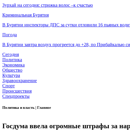
Зурхай на сегодня: стрижка волос –к счастью
Криминальная Бурятия
В Бурятии инспекторы ДПС за сутки отловили 16 пьяных води
Погода
В Бурятии завтра воздух прогреется до +28, по Прибайкалью 
Сегодня
Политика
Экономика
Общество
Культура
Здравоохранение
Спорт
Происшествия
Спецпроекты
Политика и власть
|
Главное
Госдума ввела огромные штрафы за на