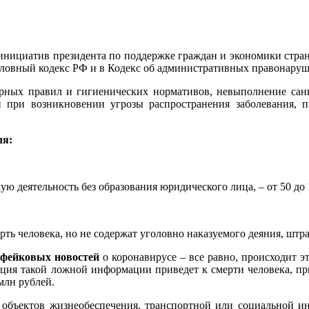
 инициатив президента по поддержке граждан и экономики стра
оловный кодекс РФ и в Кодекс об административных правонару
арных правил и гигиенических нормативов, невыполнение сан
при возникновении угрозы распространения заболевания, 
ля:
 деятельность без образования юридического лица, – от 50 до 
ь человека, но не содержат уголовно наказуемого деяния, штраф
 фейковых новостей
о коронавирусе – все равно, происходит э
кация такой ложной информации приведет к смерти человека, п
 млн рублей.
бъектов жизнеобеспечения, транспортной или социальной инф