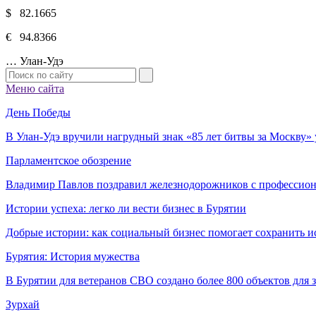
$ 82.1665
€ 94.8366
…
Улан-Удэ
Меню сайта
День Победы
В Улан-Удэ вручили нагрудный знак «85 лет битвы за Москву
Парламентское обозрение
Владимир Павлов поздравил железнодорожников с профессио
Истории успеха: легко ли вести бизнес в Бурятии
Добрые истории: как социальный бизнес помогает сохранить и
Бурятия: История мужества
В Бурятии для ветеранов СВО создано более 800 объектов для
Зурхай