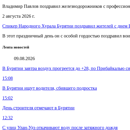
Владимир Павлов поздравил железнодорожников с профессио
2 августа 2026 г.
Спикер Народного Хурала Бурятии поздравил жителей с днем
В этот праздничный день он с особой гордостью поздравил во
Лента новостей
09.08.2026
В Бурятии завтра воздух прогреется до +28, по Прибайкалью 
15:08
В Бурятии ищут водителя, сбившего подростка
15:02
День строителя отмечают в Бурятии
12:32
С улиц Улан-Удэ откачивают воду после затяжного дождя