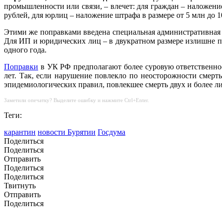
промышленности или связи, – влечет: для граждан – наложение
рублей, для юрлиц – наложение штрафа в размере от 5 млн до 
Этими же поправками введена специальная административная
Для ИП и юридических лиц – в двукратном размере излишне п
одного года.
Поправки
в УК РФ предполагают более суровую ответственно
лет. Так, если нарушение повлекло по неосторожности смерть
эпидемиологических правил, повлекшее смерть двух и более ли
Заметили опечатку? Выделите ошибку и нажмите Ctrl+Enter.
Теги:
карантин
новости Бурятии
Госдума
Поделиться
Поделиться
Отправить
Поделиться
Поделиться
Твитнуть
Отправить
Поделиться