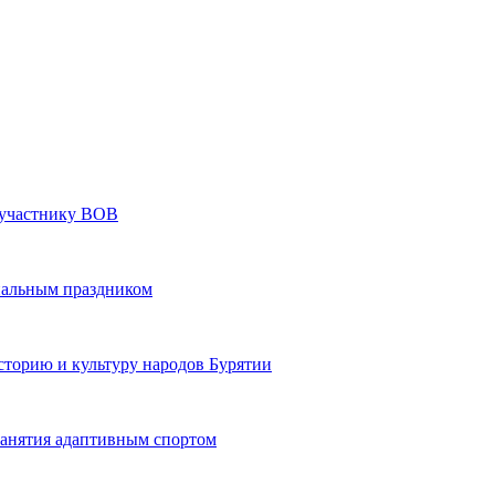
» участнику ВОВ
нальным праздником
сторию и культуру народов Бурятии
 занятия адаптивным спортом