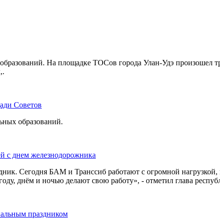
бразований. На площадке ТОСов города Улан-Удэ произошел тр
,.
щади Советов
льных образований.
ей с днем железнодорожника
дник. Сегодня БАМ и Транссиб работают с огромной нагрузкой,
оду, днём и ночью делают свою работу», - отметил глава респуб
нальным праздником