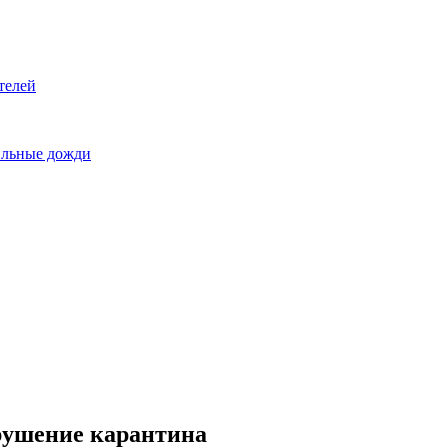
телей
сильные дожди
рушение карантина