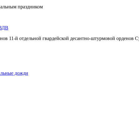
нальным праздником
 ВДВ
инов 11-й отдельной гвардейской десантно-штурмовой орденов С
сильные дожди