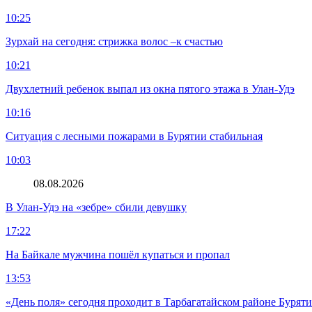
10:25
Зурхай на сегодня: стрижка волос –к счастью
10:21
Двухлетний ребенок выпал из окна пятого этажа в Улан-Удэ
10:16
Ситуация с лесными пожарами в Бурятии стабильная
10:03
08.08.2026
В Улан-Удэ на «зебре» сбили девушку
17:22
На Байкале мужчина пошёл купаться и пропал
13:53
«День поля» сегодня проходит в Тарбагатайском районе Бурят