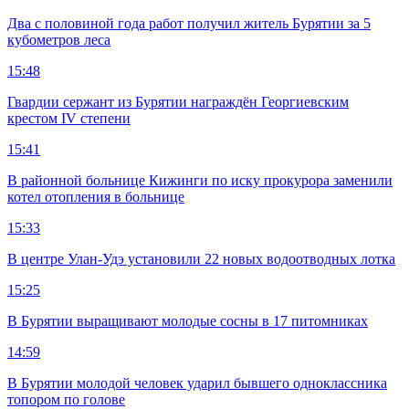
Два с половиной года работ получил житель Бурятии за 5
кубометров леса
15:48
Гвардии сержант из Бурятии награждён Георгиевским
крестом IV степени
15:41
В районной больнице Кижинги по иску прокурора заменили
котел отопления в больнице
15:33
В центре Улан-Удэ установили 22 новых водоотводных лотка
15:25
В Бурятии выращивают молодые сосны в 17 питомниках
14:59
В Бурятии молодой человек ударил бывшего одноклассника
топором по голове