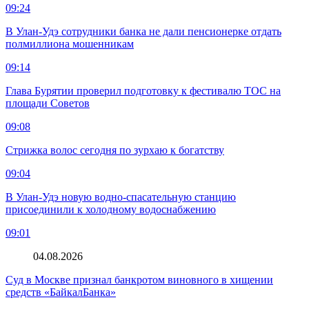
09:24
В Улан-Удэ сотрудники банка не дали пенсионерке отдать
полмиллиона мошенникам
09:14
Глава Бурятии проверил подготовку к фестивалю ТОС на
площади Советов
09:08
Стрижка волос сегодня по зурхаю к богатству
09:04
В Улан-Удэ новую водно‑спасательную станцию
присоединили к холодному водоснабжению
09:01
04.08.2026
Суд в Москве признал банкротом виновного в хищении
средств «БайкалБанка»