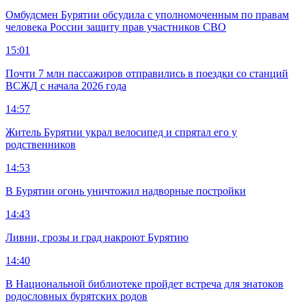
Омбудсмен Бурятии обсудила с уполномоченным по правам
человека России защиту прав участников СВО
15:01
Почти 7 млн пассажиров отправились в поездки со станций
ВСЖД с начала 2026 года
14:57
Житель Бурятии украл велосипед и спрятал его у
родственников
14:53
В Бурятии огонь уничтожил надворные постройки
14:43
Ливни, грозы и град накроют Бурятию
14:40
В Национальной библиотеке пройдет встреча для знатоков
родословных бурятских родов