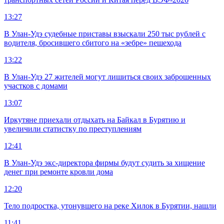
13:27
В Улан-Удэ судебные приставы взыскали 250 тыс рублей с
водителя, бросившего сбитого на «зебре» пешехода
13:22
В Улан-Удэ 27 жителей могут лишиться своих заброшенных
участков с домами
13:07
Иркутяне приехали отдыхать на Байкал в Бурятию и
увеличили статистку по преступлениям
12:41
В Улан-Удэ экс-директора фирмы будут судить за хищение
денег при ремонте кровли дома
12:20
Тело подростка, утонувшего на реке Хилок в Бурятии, нашли
11:41