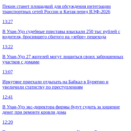
Пекин станет площадкой для обсуждения интеграции
транспортных сетей России и Китая перед ВЭФ-2026
13:27
В Улан-Удэ судебные приставы взыскали 250 тыс рублей с
водителя, бросившего сбитого на «зебре» пешехода
13:22
В Улан-Удэ 27 жителей могут лишиться своих заброшенных
участков с домами
13:07
Иркутяне приехали отдыхать на Байкал в Бурятию и
увеличили статистку по преступлениям
12:41
В Улан-Удэ экс-директора фирмы будут судить за хищение
денег при ремонте кровли дома
12:20