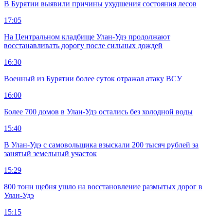
В Бурятии выявили причины ухудшения состояния лесов
17:05
На Центральном кладбище Улан-Удэ продолжают
восстанавливать дорогу после сильных дождей
16:30
Военный из Бурятии более суток отражал атаку ВСУ
16:00
Более 700 домов в Улан-Удэ остались без холодной воды
15:40
В Улан-Удэ с самовольщика взыскали 200 тысяч рублей за
занятый земельный участок
15:29
800 тонн щебня ушло на восстановление размытых дорог в
Улан-Удэ
15:15