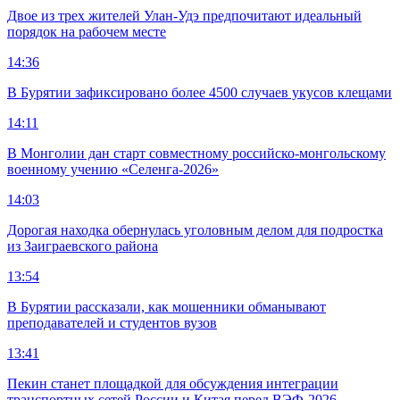
Двое из трех жителей Улан-Удэ предпочитают идеальный
порядок на рабочем месте
14:36
В Бурятии зафиксировано более 4500 случаев укусов клещами
14:11
В Монголии дан старт совместному российско-монгольскому
военному учению «Селенга-2026»
14:03
Дорогая находка обернулась уголовным делом для подростка
из Заиграевского района
13:54
В Бурятии рассказали, как мошенники обманывают
преподавателей и студентов вузов
13:41
Пекин станет площадкой для обсуждения интеграции
транспортных сетей России и Китая перед ВЭФ-2026