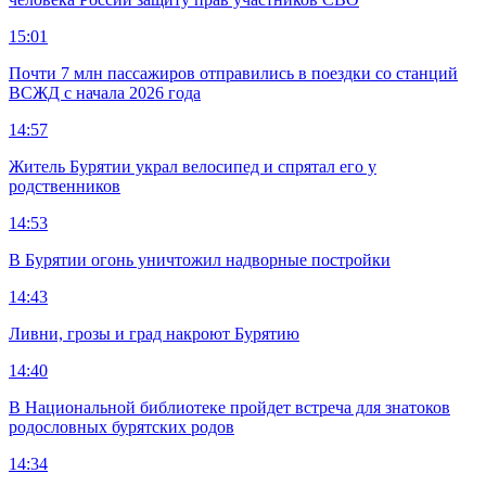
15:01
Почти 7 млн пассажиров отправились в поездки со станций
ВСЖД с начала 2026 года
14:57
Житель Бурятии украл велосипед и спрятал его у
родственников
14:53
В Бурятии огонь уничтожил надворные постройки
14:43
Ливни, грозы и град накроют Бурятию
14:40
В Национальной библиотеке пройдет встреча для знатоков
родословных бурятских родов
14:34