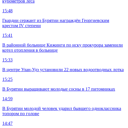
кубометров леса
15:48
Гвардии сержант из Бурятии награждён Георгиевским
крестом IV степени
15:41
В районной больнице Кижинги по иску прокурора заменили
котел отопления в больнице
15:33
В центре Улан-Удэ установили 22 новых водоотводных лотка
15:25
В Бурятии выращивают молодые сосны в 17 питомниках
14:59
В Бурятии молодой человек ударил бывшего одноклассника
топором по голове
14:47