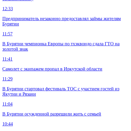
12:33
Предприниматель незаконно предоставлял займы жителям
Бурятии
11:57
В Бурятии чемпионка Европы по тхэквондо сдала ГТО на
золотой знак
11:41
Самолет с экипажем пропал в Иркутской области
11:29
В Бурятии стартовал фестиваль ТОС с участием гостей из
Якутии и Рязани
11:04
В Бурятии осужденной разрешили жить с семьей
10:44