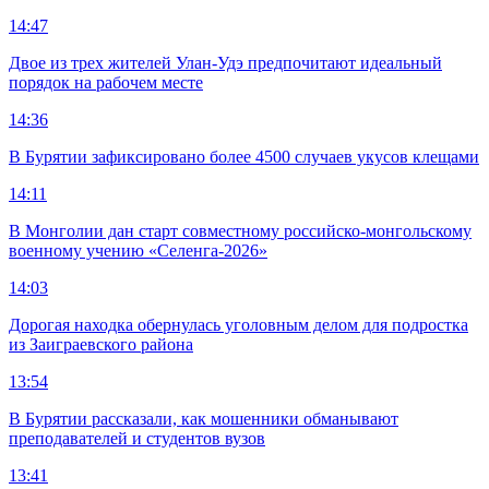
14:47
Двое из трех жителей Улан-Удэ предпочитают идеальный
порядок на рабочем месте
14:36
В Бурятии зафиксировано более 4500 случаев укусов клещами
14:11
В Монголии дан старт совместному российско-монгольскому
военному учению «Селенга-2026»
14:03
Дорогая находка обернулась уголовным делом для подростка
из Заиграевского района
13:54
В Бурятии рассказали, как мошенники обманывают
преподавателей и студентов вузов
13:41