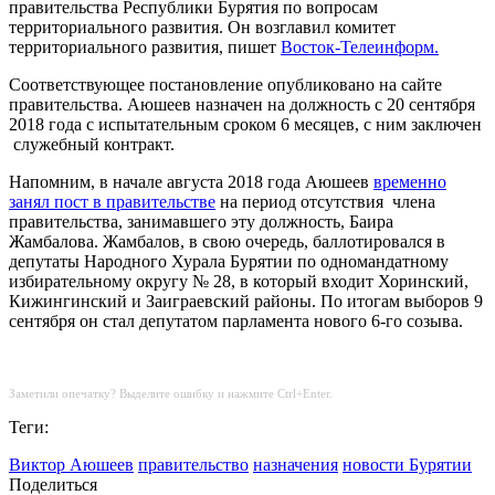
правительства Республики Бурятия по вопросам
территориального развития. Он возглавил комитет
территориального развития, пишет
Восток-Телеинформ.
Соответствующее постановление опубликовано на сайте
правительства. Аюшеев назначен на должность с 20 сентября
2018 года с испытательным сроком 6 месяцев, с ним заключен
служебный контракт.
Напомним, в начале августа 2018 года Аюшеев
временно
занял пост в правительстве
на период отсутствия члена
правительства, занимавшего эту должность, Баира
Жамбалова. Жамбалов, в свою очередь, баллотировался в
депутаты Народного Хурала Бурятии по одномандатному
избирательному округу № 28, в который входит Хоринский,
Кижингинский и Заиграевский районы. По итогам выборов 9
сентября он стал депутатом парламента нового 6-го созыва.
Заметили опечатку? Выделите ошибку и нажмите Ctrl+Enter.
Теги:
Виктор Аюшеев
правительство
назначения
новости Бурятии
Поделиться