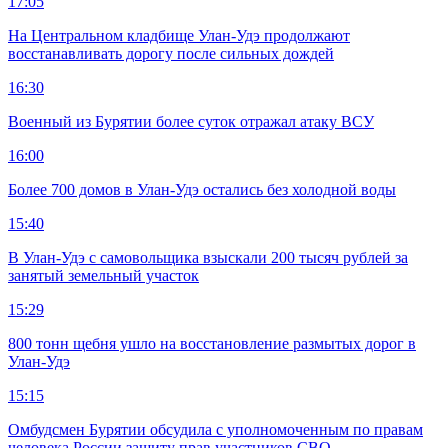
17:05
На Центральном кладбище Улан-Удэ продолжают
восстанавливать дорогу после сильных дождей
16:30
Военный из Бурятии более суток отражал атаку ВСУ
16:00
Более 700 домов в Улан-Удэ остались без холодной воды
15:40
В Улан-Удэ с самовольщика взыскали 200 тысяч рублей за
занятый земельный участок
15:29
800 тонн щебня ушло на восстановление размытых дорог в
Улан-Удэ
15:15
Омбудсмен Бурятии обсудила с уполномоченным по правам
человека России защиту прав участников СВО