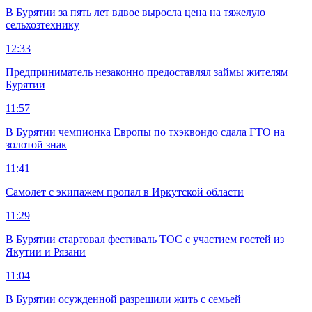
В Бурятии за пять лет вдвое выросла цена на тяжелую
сельхозтехнику
12:33
Предприниматель незаконно предоставлял займы жителям
Бурятии
11:57
В Бурятии чемпионка Европы по тхэквондо сдала ГТО на
золотой знак
11:41
Самолет с экипажем пропал в Иркутской области
11:29
В Бурятии стартовал фестиваль ТОС с участием гостей из
Якутии и Рязани
11:04
В Бурятии осужденной разрешили жить с семьей