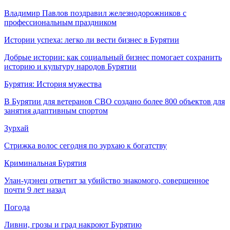
Владимир Павлов поздравил железнодорожников с
профессиональным праздником
Истории успеха: легко ли вести бизнес в Бурятии
Добрые истории: как социальный бизнес помогает сохранить
историю и культуру народов Бурятии
Бурятия: История мужества
В Бурятии для ветеранов СВО создано более 800 объектов для
занятия адаптивным спортом
Зурхай
Стрижка волос сегодня по зурхаю к богатству
Криминальная Бурятия
Улан-удэнец ответит за убийство знакомого, совершенное
почти 9 лет назад
Погода
Ливни, грозы и град накроют Бурятию