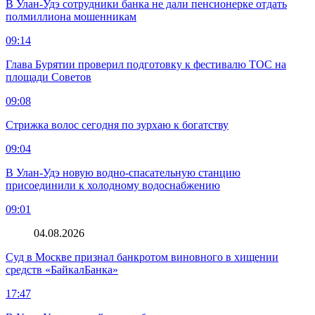
В Улан-Удэ сотрудники банка не дали пенсионерке отдать
полмиллиона мошенникам
09:14
Глава Бурятии проверил подготовку к фестивалю ТОС на
площади Советов
09:08
Стрижка волос сегодня по зурхаю к богатству
09:04
В Улан-Удэ новую водно‑спасательную станцию
присоединили к холодному водоснабжению
09:01
04.08.2026
Суд в Москве признал банкротом виновного в хищении
средств «БайкалБанка»
17:47