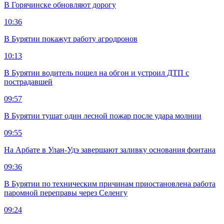
В Горячинске обновляют дорогу
10:36
В Бурятии покажут работу агродронов
10:13
В Бурятии водитель пошел на обгон и устроил ДТП с
пострадавшей
09:57
В Бурятии тушат один лесной пожар после удара молнии
09:55
На Арбате в Улан-Удэ завершают заливку основания фонтана
09:36
В Бурятии по техническим причинам приостановлена работа
паромной переправы через Селенгу
09:24