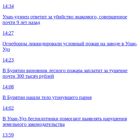
14:34
Улан-удэнец ответит за убийство знакомого, совершенное
почти 9 лет назад
14:27
Огнеборцы ликвидировали условный пожар на заводе в Улан-
Удэ
14:23
В Бурятии виновник лесного пожара заплатит за тушение
почти 300 тысяч рублей
14:08
В Бурятии нашли тело утонувшего парня
14:02
В Улан-Удэ беспилотники помогают выявлять нарушения
земельного законодательства
13:59