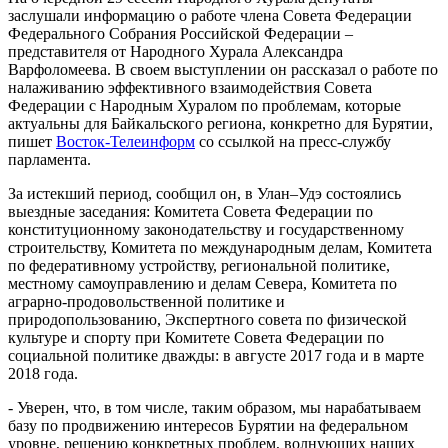
заслушали информацию о работе члена Совета Федерации
Федерального Собрания Российской Федерации –
представителя от Народного Хурала Александра
Варфоломеева. В своем выступлении он рассказал о работе по
налаживанию эффективного взаимодействия Совета
Федерации с Народным Хуралом по проблемам, которые
актуальны для Байкальского региона, конкретно для Бурятии,
пишет
Восток-Телеинформ
со ссылкой на пресс-службу
парламента.
За истекший период, сообщил он, в Улан–Удэ состоялись
выездные заседания: Комитета Совета Федерации по
конституционному законодательству и государственному
строительству, Комитета по международным делам, Комитета
по федеративному устройству, региональной политике,
местному самоуправлению и делам Севера, Комитета по
аграрно-продовольственной политике и
природопользованию, Экспертного совета по физической
культуре и спорту при Комитете Совета Федерации по
социальной политике дважды: в августе 2017 года и в марте
2018 года.
- Уверен, что, в том числе, таким образом, мы нарабатываем
базу по продвижению интересов Бурятии на федеральном
уровне, решению конкретных проблем, волнующих наших