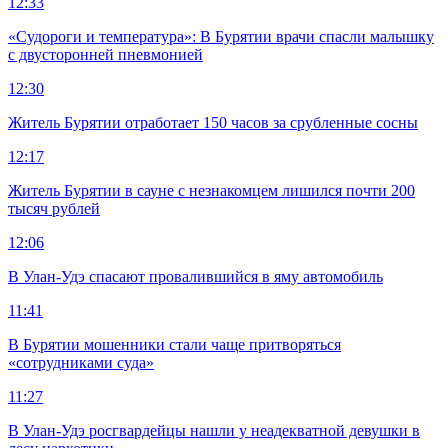
12:33
«Судороги и температура»: В Бурятии врачи спасли малышку
с двусторонней пневмонией
12:30
Житель Бурятии отработает 150 часов за срубленные сосны
12:17
Житель Бурятии в сауне с незнакомцем лишился почти 200
тысяч рублей
12:06
В Улан-Удэ спасают провалившийся в яму автомобиль
11:41
В Бурятии мошенники стали чаще притворяться
«сотрудниками суда»
11:27
В Улан-Удэ росгвардейцы нашли у неадекватной девушки в