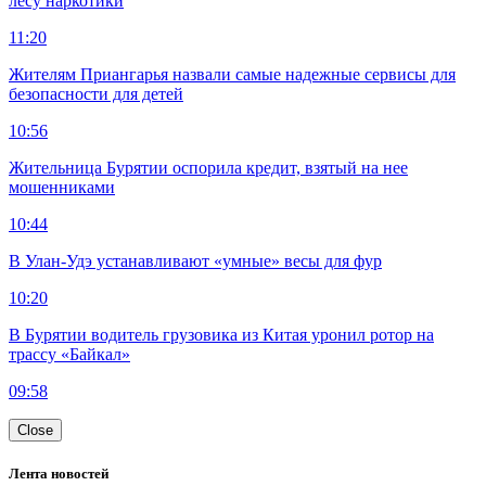
лесу наркотики
11:20
Жителям Приангарья назвали самые надежные сервисы для
безопасности для детей
10:56
Жительница Бурятии оспорила кредит, взятый на нее
мошенниками
10:44
В Улан-Удэ устанавливают «умные» весы для фур
10:20
В Бурятии водитель грузовика из Китая уронил ротор на
трассу «Байкал»
09:58
Close
Лента новостей