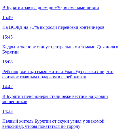
В Бурятии завтра днем до +30, временами ливни
15:49
На ВСЖД на 7,7% выросли перевозки контейнеров
15:45
Кадры и экспорт станут центральными темами Дня поля в
Бурятии
15:08
Ребенок, жизнь, семья: жители Улан-Удэ рассказали, что
считают главным подарком в своей жизни
14:42
В Бурятии пенсионеры стали реже вестись на уловки
мошенников
14:33
Пьяный житель Бурятии от скуки угнал у знакомой
велосипед, чтобы покататься по городу