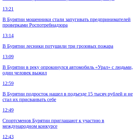
13:21
В Бурятии мошенники стали запугивать предпринимателей
проверками Роспотребнадзора
13:14
В Бурятии лесники потушили три грозовых пожара
13:09
В Бурятии в реку опрокинулся автомобиль «Урал» с людьми,
один человек выжил
12:59
В Бурятии подросток нашел в подъезде 15 тысяч рублей и не
стал их присваивать себе
12:49
Спортсменов Бурятии приглашают к участию в
международном конкурсе
12:43