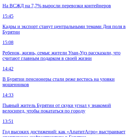
На ВСЖД на 7,7% выросли перевозки контейнеров
15:45
Кадры и экспорт станут центральными темами Дня поля в
Бурятии
15:08
Ребенок, жизнь, семья: жители Улан-Удэ рассказали, что
считают главным подарком в своей жизни
14:42
В Бурятии пенсионеры стали реже вестись на уловки
мошенников
14:33
Пьяный житель Бурятии от скуки угнал у знакомой
велосипед, чтобы покататься по городу
13:51
Год высоких достижений: как «АпатитАгро» выстраивает