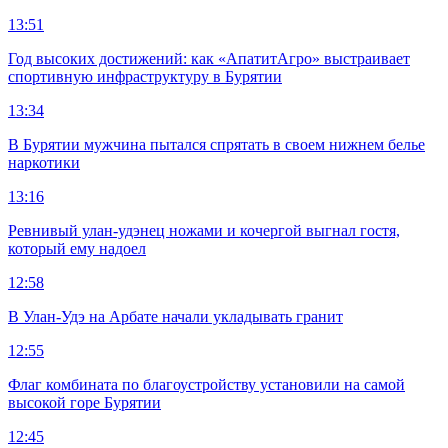
13:51
Год высоких достижений: как «АпатитАгро» выстраивает
спортивную инфраструктуру в Бурятии
13:34
В Бурятии мужчина пытался спрятать в своем нижнем белье
наркотики
13:16
Ревнивый улан-удэнец ножами и кочергой выгнал гостя,
который ему надоел
12:58
В Улан-Удэ на Арбате начали укладывать гранит
12:55
Флаг комбината по благоустройству установили на самой
высокой горе Бурятии
12:45