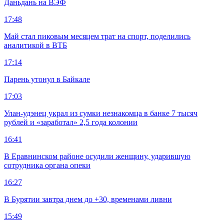
Даньдань на ВЭФ
17:48
Май стал пиковым месяцем трат на спорт, поделились
аналитикой в ВТБ
17:14
Парень утонул в Байкале
17:03
Улан-удэнец украл из сумки незнакомца в банке 7 тысяч
рублей и «заработал» 2,5 года колонии
16:41
В Еравнинском районе осудили женщину, ударившую
сотрудника органа опеки
16:27
В Бурятии завтра днем до +30, временами ливни
15:49