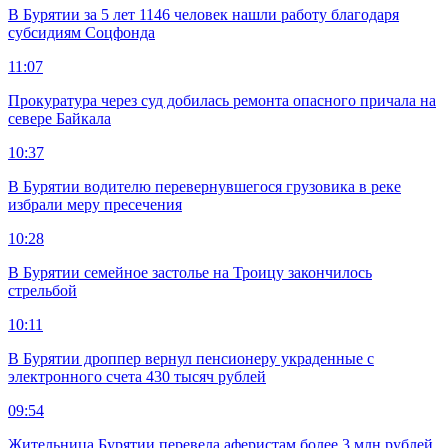
В Бурятии за 5 лет 1146 человек нашли работу благодаря
субсидиям Соцфонда
11:07
Прокуратура через суд добилась ремонта опасного причала на
севере Байкала
10:37
В Бурятии водителю перевернувшегося грузовика в реке
избрали меру пресечения
10:28
В Бурятии семейное застолье на Троицу закончилось
стрельбой
10:11
В Бурятии дроппер вернул пенсионеру украденные с
электронного счета 430 тысяч рублей
09:54
Жительница Бурятии перевела аферистам более 3 млн рублей