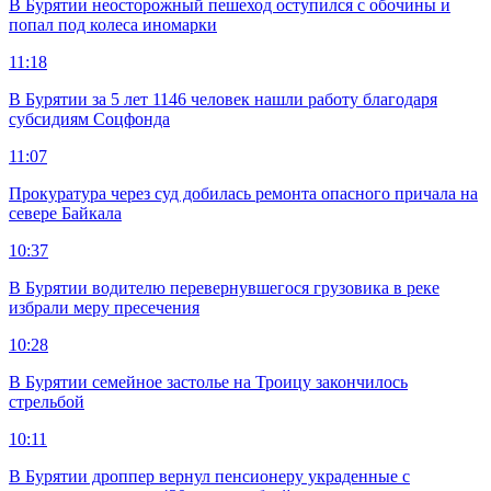
В Бурятии неосторожный пешеход оступился с обочины и
попал под колеса иномарки
11:18
В Бурятии за 5 лет 1146 человек нашли работу благодаря
субсидиям Соцфонда
11:07
Прокуратура через суд добилась ремонта опасного причала на
севере Байкала
10:37
В Бурятии водителю перевернувшегося грузовика в реке
избрали меру пресечения
10:28
В Бурятии семейное застолье на Троицу закончилось
стрельбой
10:11
В Бурятии дроппер вернул пенсионеру украденные с