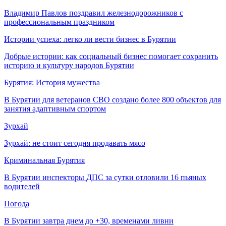
Владимир Павлов поздравил железнодорожников с
профессиональным праздником
Истории успеха: легко ли вести бизнес в Бурятии
Добрые истории: как социальный бизнес помогает сохранить
историю и культуру народов Бурятии
Бурятия: История мужества
В Бурятии для ветеранов СВО создано более 800 объектов для
занятия адаптивным спортом
Зурхай
Зурхай: не стоит сегодня продавать мясо
Криминальная Бурятия
В Бурятии инспекторы ДПС за сутки отловили 16 пьяных
водителей
Погода
В Бурятии завтра днем до +30, временами ливни