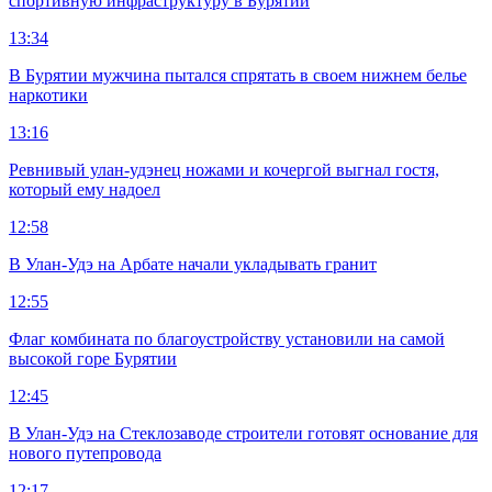
спортивную инфраструктуру в Бурятии
13:34
В Бурятии мужчина пытался спрятать в своем нижнем белье
наркотики
13:16
Ревнивый улан-удэнец ножами и кочергой выгнал гостя,
который ему надоел
12:58
В Улан-Удэ на Арбате начали укладывать гранит
12:55
Флаг комбината по благоустройству установили на самой
высокой горе Бурятии
12:45
В Улан-Удэ на Стеклозаводе строители готовят основание для
нового путепровода
12:17