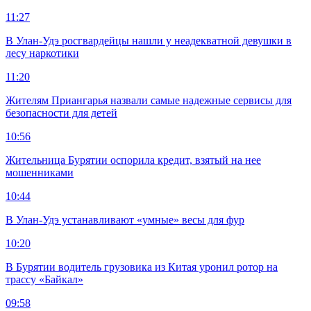
11:27
В Улан-Удэ росгвардейцы нашли у неадекватной девушки в
лесу наркотики
11:20
Жителям Приангарья назвали самые надежные сервисы для
безопасности для детей
10:56
Жительница Бурятии оспорила кредит, взятый на нее
мошенниками
10:44
В Улан-Удэ устанавливают «умные» весы для фур
10:20
В Бурятии водитель грузовика из Китая уронил ротор на
трассу «Байкал»
09:58