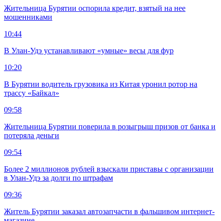
Жительница Бурятии оспорила кредит, взятый на нее
мошенниками
10:44
В Улан-Удэ устанавливают «умные» весы для фур
10:20
В Бурятии водитель грузовика из Китая уронил ротор на
трассу «Байкал»
09:58
Жительница Бурятии поверила в розыгрыш призов от банка и
потеряла деньги
09:54
Более 2 миллионов рублей взыскали приставы с организации
в Улан-Удэ за долги по штрафам
09:36
Житель Бурятии заказал автозапчасти в фальшивом интернет-
магазине