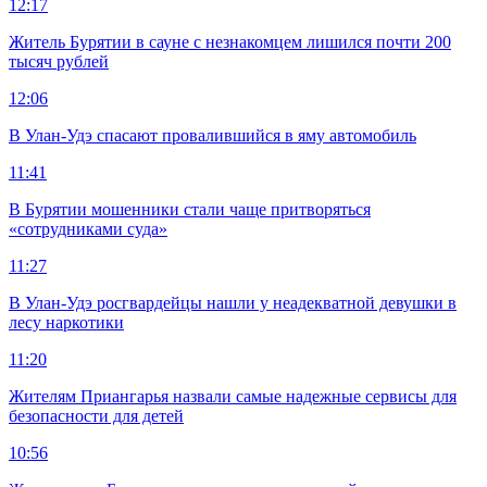
12:17
Житель Бурятии в сауне с незнакомцем лишился почти 200
тысяч рублей
12:06
В Улан-Удэ спасают провалившийся в яму автомобиль
11:41
В Бурятии мошенники стали чаще притворяться
«сотрудниками суда»
11:27
В Улан-Удэ росгвардейцы нашли у неадекватной девушки в
лесу наркотики
11:20
Жителям Приангарья назвали самые надежные сервисы для
безопасности для детей
10:56