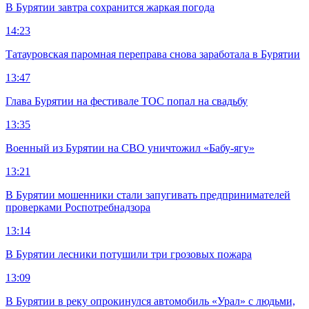
В Бурятии завтра сохранится жаркая погода
14:23
Татауровская паромная переправа снова заработала в Бурятии
13:47
Глава Бурятии на фестивале ТОС попал на свадьбу
13:35
Военный из Бурятии на СВО уничтожил «Бабу-ягу»
13:21
В Бурятии мошенники стали запугивать предпринимателей
проверками Роспотребнадзора
13:14
В Бурятии лесники потушили три грозовых пожара
13:09
В Бурятии в реку опрокинулся автомобиль «Урал» с людьми,