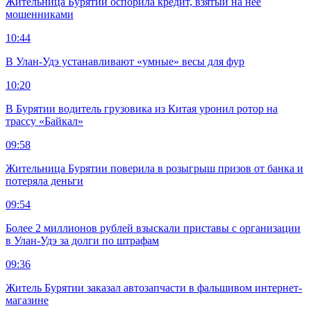
Жительница Бурятии оспорила кредит, взятый на нее
мошенниками
10:44
В Улан-Удэ устанавливают «умные» весы для фур
10:20
В Бурятии водитель грузовика из Китая уронил ротор на
трассу «Байкал»
09:58
Жительница Бурятии поверила в розыгрыш призов от банка и
потеряла деньги
09:54
Более 2 миллионов рублей взыскали приставы с организации
в Улан-Удэ за долги по штрафам
09:36
Житель Бурятии заказал автозапчасти в фальшивом интернет-
магазине