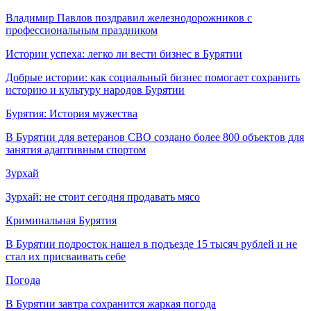
Владимир Павлов поздравил железнодорожников с
профессиональным праздником
Истории успеха: легко ли вести бизнес в Бурятии
Добрые истории: как социальный бизнес помогает сохранить
историю и культуру народов Бурятии
Бурятия: История мужества
В Бурятии для ветеранов СВО создано более 800 объектов для
занятия адаптивным спортом
Зурхай
Зурхай: не стоит сегодня продавать мясо
Криминальная Бурятия
В Бурятии подросток нашел в подъезде 15 тысяч рублей и не
стал их присваивать себе
Погода
В Бурятии завтра сохранится жаркая погода