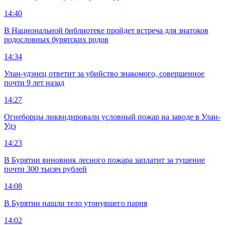
14:40
В Национальной библиотеке пройдет встреча для знатоков
родословных бурятских родов
14:34
Улан-удэнец ответит за убийство знакомого, совершенное
почти 9 лет назад
14:27
Огнеборцы ликвидировали условный пожар на заводе в Улан-
Удэ
14:23
В Бурятии виновник лесного пожара заплатит за тушение
почти 300 тысяч рублей
14:08
В Бурятии нашли тело утонувшего парня
14:02