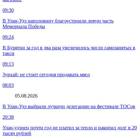
09:30
В Улан-Удэ наполовину благоустроили левую часть
Мемориала Победы
09:24
В Бурятии за год в два раза увеличилось число самозанятых в
такси
09:13
Зурхай: не стоит сегодня продавать мясо
08:03
05.08.2026
В Улан-Удэ выбрали лучшую делегацию на фестивале ТОСов
20:38
Улан-удэнец почти год не платил за тепло и накопил долг в 20
тысяч рублей