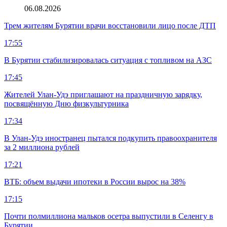
06.08.2026
Трем жителям Бурятии врачи восстановили лицо после ДТП
17:55
В Бурятии стабилизировалась ситуация с топливом на АЗС
17:45
Жителей Улан-Удэ приглашают на праздничную зарядку,
посвящённую Дню физкультурника
17:34
В Улан-Удэ иностранец пытался подкупить правоохранителя
за 2 миллиона рублей
17:21
ВТБ: объем выдачи ипотеки в России вырос на 38%
17:15
Почти полмиллиона мальков осетра выпустили в Селенгу в
Бурятии