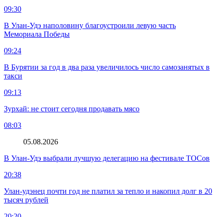
09:30
В Улан-Удэ наполовину благоустроили левую часть
Мемориала Победы
09:24
В Бурятии за год в два раза увеличилось число самозанятых в
такси
09:13
Зурхай: не стоит сегодня продавать мясо
08:03
05.08.2026
В Улан-Удэ выбрали лучшую делегацию на фестивале ТОСов
20:38
Улан-удэнец почти год не платил за тепло и накопил долг в 20
тысяч рублей
20:20