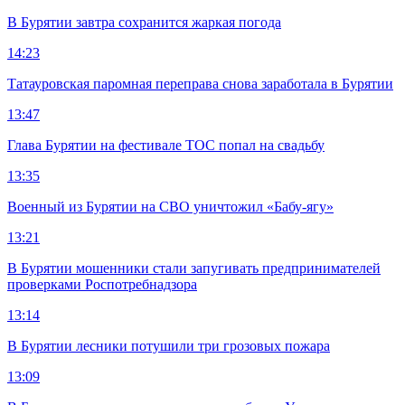
В Бурятии завтра сохранится жаркая погода
14:23
Татауровская паромная переправа снова заработала в Бурятии
13:47
Глава Бурятии на фестивале ТОС попал на свадьбу
13:35
Военный из Бурятии на СВО уничтожил «Бабу-ягу»
13:21
В Бурятии мошенники стали запугивать предпринимателей
проверками Роспотребнадзора
13:14
В Бурятии лесники потушили три грозовых пожара
13:09