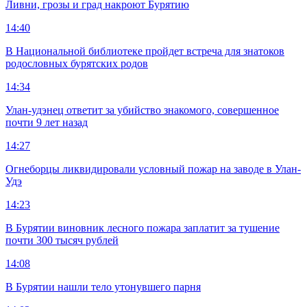
Ливни, грозы и град накроют Бурятию
14:40
В Национальной библиотеке пройдет встреча для знатоков
родословных бурятских родов
14:34
Улан-удэнец ответит за убийство знакомого, совершенное
почти 9 лет назад
14:27
Огнеборцы ликвидировали условный пожар на заводе в Улан-
Удэ
14:23
В Бурятии виновник лесного пожара заплатит за тушение
почти 300 тысяч рублей
14:08
В Бурятии нашли тело утонувшего парня