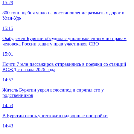
15:29
800 тонн щебня ушло на восстановление размытых дорог в
Улан-Удэ
15:15
Омбудсмен Бурятии обсудила с уполномоченным по правам
человека России защиту прав участников СВО
15:01
Почти 7 млн пассажиров отправились в поездки со станций
ВСЖД с начала 2026 года
14:57
Житель Бурятии украл велосипед и спрятал его у
родственников
14:53
В Бурятии огонь уничтожил надворные постройки
14:43