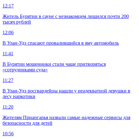
12:17
Житель Бурятии в сауне с незнакомцем лишился почти 200
тысяч рублей
12:06
В Улан-Удэ спасают провалившийся в яму автомобиль
11:41
В Бурятии мошенники стали чаще притворяться
«сотрудниками суда»
11:27
В Улан-Удэ росгвардейцы нашли у неадекватной девушки в
лесу наркотики
11:20
Жителям Приангарья назвали самые надежные сервисы для
безопасности для детей
10:56