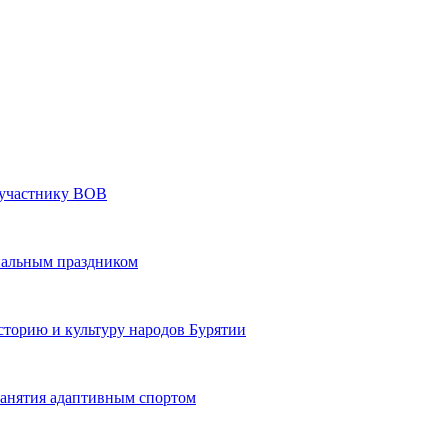
» участнику ВОВ
нальным праздником
сторию и культуру народов Бурятии
 занятия адаптивным спортом