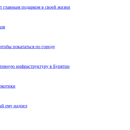
ют главным подарком в своей жизни
ков
чтобы покататься по городу
ртивную инфраструктуру в Бурятии
ркотики
ый ему надоел