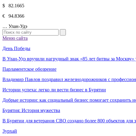
$ 82.1665
€ 94.8366
…
Улан-Удэ
Меню сайта
День Победы
В Улан-Удэ вручили нагрудный знак «85 лет битвы за Москву
Парламентское обозрение
Владимир Павлов поздравил железнодорожников с профессио
Истории успеха: легко ли вести бизнес в Бурятии
Добрые истории: как социальный бизнес помогает сохранить и
Бурятия: История мужества
В Бурятии для ветеранов СВО создано более 800 объектов для
Зурхай