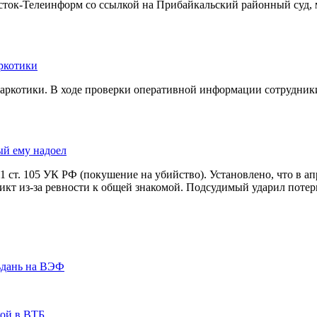
осток-Телеинформ со ссылкой на Прибайкальский районный суд, 
ркотики
наркотики. В ходе проверки оперативной информации сотрудни
ый ему надоел
. 1 ст. 105 УК РФ (покушение на убийство). Установлено, что в а
кт из-за ревности к общей знакомой. Подсудимый ударил потер
ьдань на ВЭФ
кой в ВТБ