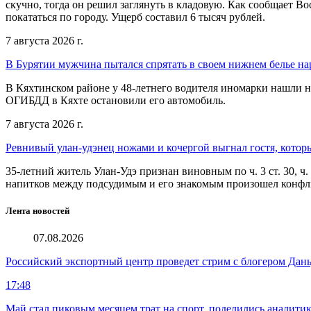
скучно, тогда он решил заглянуть в кладовую. Как сообщает В
покататься по городу. Ущерб составил 6 тысяч рублей.
7 августа 2026 г.
В Бурятии мужчина пытался спрятать в своем нижнем белье на
В Кяхтинском районе у 48-летнего водителя иномарки нашли 
ОГИБДД в Кяхте остановили его автомобиль.
7 августа 2026 г.
Ревнивый улан-удэнец ножами и кочергой выгнал гостя, котор
35-летний житель Улан-Удэ признан виновным по ч. 3 ст. 30, ч
напитков между подсудимым и его знакомым произошел конфли
Лента новостей
07.08.2026
Российский экспортный центр проведет стрим с блогером Дан
17:48
Май стал пиковым месяцем трат на спорт, поделились аналити