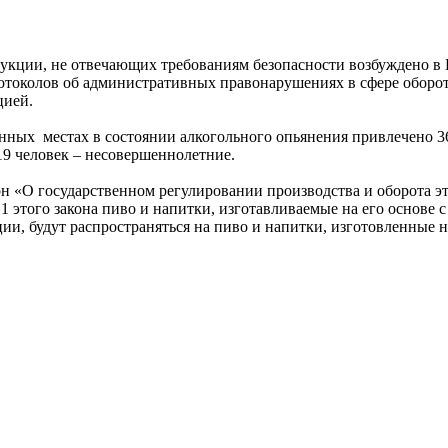
укции, не отвечающих требованиям безопасности возбуждено в Б
ротоколов об административных правонарушениях в сфере оборот
цией.
нных местах в состоянии алкогольного опьянения привлечено 36,
19 человек – несовершеннолетние.
кон «О государственном регулировании производства и оборота 
1 этого закона пиво и напитки, изготавливаемые на его основе 
и, будут распространяться на пиво и напитки, изготовленные на