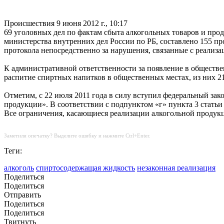
Происшествия
9 июня 2012 г., 10:17
69 уголовных дел по фактам сбыта алкогольных товаров и прод
министерства внутренних дел России по РБ, составлено 155 п
протокола непосредственно за нарушения, связанные с реализа
К административной ответственности за появление в обществе
распитие спиртных напитков в общественных местах, из них 2
Отметим, с 22 июля 2011 года в силу вступил федеральный за
продукции». В соответствии с подпунктом «г» пункта 3 статьи 
Все ограничения, касающиеся реализации алкогольной продукци
Заметили опечатку? Выделите ошибку и нажмите Ctrl+Enter.
Теги:
алкоголь
спиртосодержащая жидкость
незаконная реализация
Поделиться
Поделиться
Отправить
Поделиться
Поделиться
Твитнуть