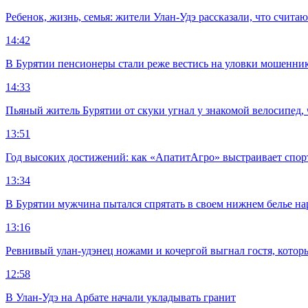
Ребенок, жизнь, семья: жители Улан-Удэ рассказали, что счита
14:42
В Бурятии пенсионеры стали реже вестись на уловки мошенни
14:33
Пьяный житель Бурятии от скуки угнал у знакомой велосипед, 
13:51
Год высоких достижений: как «АпатитАгро» выстраивает спо
13:34
В Бурятии мужчина пытался спрятать в своем нижнем белье на
13:16
Ревнивый улан-удэнец ножами и кочергой выгнал гостя, котор
12:58
В Улан-Удэ на Арбате начали укладывать гранит