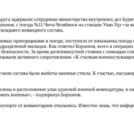
га задержали сотрудники министерства внутренних дел Бурятии
онов, с поезда №11 Чита-Челябинск на станции Улан-Удэ «за м
младшего командного состава.
нимых прапорщиками в поезде, поступило от начальника поезда 
дразделений милиции. Как отметил Борхонов, всего в операции 
безопасности. За время десятиминутной стоянки с помощью соп
казывали активного сопротивления. «К стычкам военнослужащих 
агонов состава были выбиты оконные стекла. К счастью, пассаж
лены в расположение улан-удэнской военной комендатуры, в на
ать военные», - подчеркнул Борхонов.
нспорте от комментариев отказались. Известно лишь, что инфо