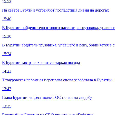
15:52
На севере Бурятии устраняют последствия ливня на дорогах
15:40
В Бурятии найдено тело второго пассажира грузовика, упавшег
15:30
В Бурятии водитель грузовика, упавшего в реку, обвиняется в 
15:24
В Бурятии завтра сохранится жаркая погода
14:23
Татауровская паромная переправа снова заработала в Бурятии
13:47
Глава Бурятии на фестивале ТОС попал на свадьбу
13:35
Военный из Бурятии на СВО уничтожил «Бабу-ягу»