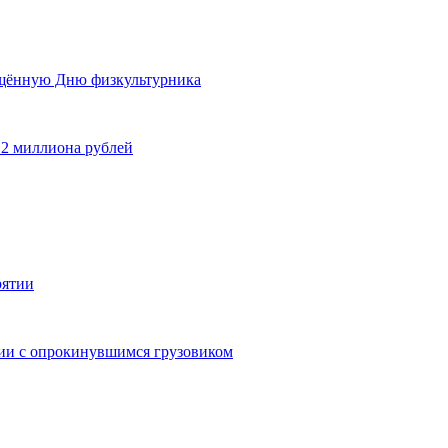
ящённую Дню физкультурника
 2 миллиона рублей
рятии
дии с опрокинувшимся грузовиком