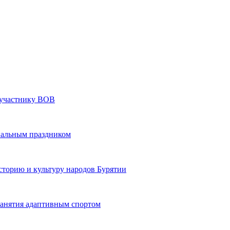
» участнику ВОВ
нальным праздником
сторию и культуру народов Бурятии
 занятия адаптивным спортом