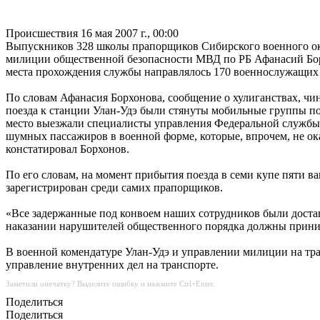
Происшествия
16 мая 2007 г., 00:00
Выпускников 328 школы прапорщиков Сибирского военного окру
милиции общественной безопасности МВД по РБ Афанасий Борх
места прохождения службы направлялось 170 военнослужащих 
По словам Афанасия Борхонова, сообщение о хулиганствах, чи
поезда к станции Улан-Удэ были стянуты мобильные группы по
место выезжали специалисты управления Федеральной службы 
шумных пассажиров в военной форме, которые, впрочем, не о
констатировал Борхонов.
По его словам, на момент прибытия поезда в семи купе пяти в
зарегистрирован среди самих прапорщиков.
«Все задержанные под конвоем наших сотрудников были достав
наказании нарушителей общественного порядка должны приним
В военной комендатуре Улан-Удэ и управлении милиции на тра
управление внутренних дел на транспорте.
Заметили опечатку? Выделите ошибку и нажмите Ctrl+Enter.
Поделиться
Поделиться