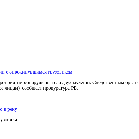
дии с опрокинувшимся грузовиком
ероприятий обнаружены тела двух мужчин. Следственным органом
е лицам), сообщает прокуратура РБ.
о в реку
рузовика