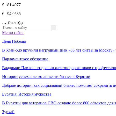
$ 81.4077
€ 94.0585
…
Улан-Удэ
Меню сайта
День Победы
В Улан-Удэ вручили нагрудный знак «85 лет битвы за Москву
Парламентское обозрение
Владимир Павлов поздравил железнодорожников с профессио
Истории успеха: легко ли вести бизнес в Бурятии
Добрые истории: как социальный бизнес помогает сохранить и
Бурятия: История мужества
В Бурятии для ветеранов СВО создано более 800 объектов для
Зурхай