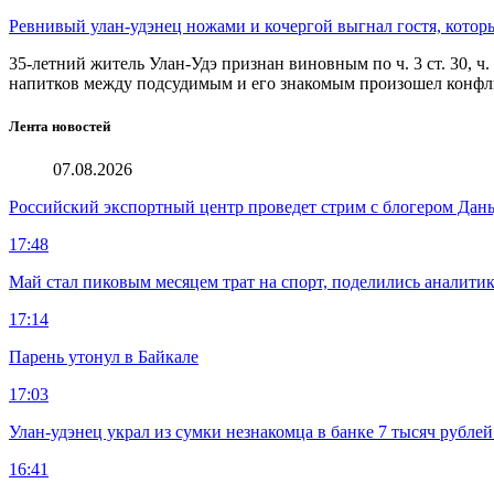
Ревнивый улан-удэнец ножами и кочергой выгнал гостя, котор
35-летний житель Улан-Удэ признан виновным по ч. 3 ст. 30, ч
напитков между подсудимым и его знакомым произошел конфли
Лента новостей
07.08.2026
Российский экспортный центр проведет стрим с блогером Дан
17:48
Май стал пиковым месяцем трат на спорт, поделились аналити
17:14
Парень утонул в Байкале
17:03
Улан-удэнец украл из сумки незнакомца в банке 7 тысяч рублей
16:41