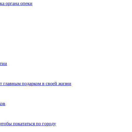
ка органа опеки
ятии
ют главным подарком в своей жизни
ков
чтобы покататься по городу