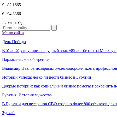
$ 82.1665
€ 94.8366
…
Улан-Удэ
Меню сайта
День Победы
В Улан-Удэ вручили нагрудный знак «85 лет битвы за Москву
Парламентское обозрение
Владимир Павлов поздравил железнодорожников с профессио
Истории успеха: легко ли вести бизнес в Бурятии
Добрые истории: как социальный бизнес помогает сохранить и
Бурятия: История мужества
В Бурятии для ветеранов СВО создано более 800 объектов для
Зурхай