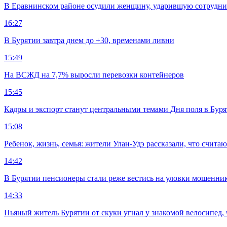
В Еравнинском районе осудили женщину, ударившую сотрудни
16:27
В Бурятии завтра днем до +30, временами ливни
15:49
На ВСЖД на 7,7% выросли перевозки контейнеров
15:45
Кадры и экспорт станут центральными темами Дня поля в Бур
15:08
Ребенок, жизнь, семья: жители Улан-Удэ рассказали, что счита
14:42
В Бурятии пенсионеры стали реже вестись на уловки мошенни
14:33
Пьяный житель Бурятии от скуки угнал у знакомой велосипед, 