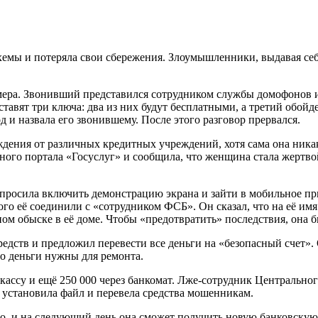
мы и потеряла свои сбережения. Злоумышленники, выдавая себя
мера. Звонивший представился сотрудником службы домофонов и
тавят три ключа: два из них будут бесплатными, а третий обой
 и назвала его звонившему. После этого разговор прервался.
дения от различных кредитных учреждений, хотя сама она никаки
ого портала «Госуслуг» и сообщила, что женщина стала жертвой
опросила включить демонстрацию экрана и зайти в мобильное 
го её соединили с «сотрудником ФСБ». Он сказал, что на её имя
м обыске в её доме. Чтобы «предотвратить» последствия, она б
дств и предложил перевести все деньги на «безопасный счет». 
то деньги нужны для ремонта.
кассу и ещё 250 000 через банкомат. Лже-сотрудник Центрально
а установила файл и перевела средства мошенникам.
но, и на следующий день она сможет получить новую банковскую 