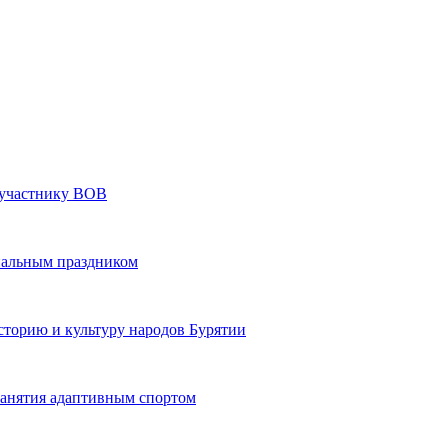
» участнику ВОВ
нальным праздником
сторию и культуру народов Бурятии
 занятия адаптивным спортом