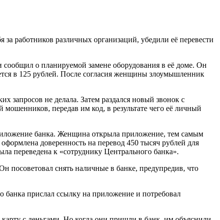
 за работников различных организаций, убедили её перевести
 сообщил о планируемой замене оборудования в её доме. Он
дется в 125 рублей. После согласия женщины злоумышленник
х запросов не делала. Затем раздался новый звонок с
 мошенников, передав им код, в результате чего её личный
приложение банка. Женщина открыла приложение, тем самым
 оформлена доверенность на перевод 450 тысяч рублей для
ыла переведена к «сотруднику Центрального банка».
Он посоветовал снять наличные в банке, предупредив, что
го банка прислал ссылку на приложение и потребовал
карту с деньгами. Но когда они пришли в банк, им объяснили,