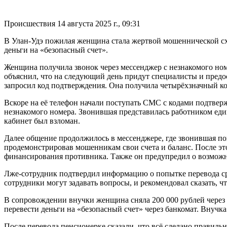
Происшествия
14 августа 2025 г., 09:31
В Улан-Удэ пожилая женщина стала жертвой мошеннической схе
деньги на «безопасный счет».
Женщина получила звонок через мессенджер с незнакомого но
объяснил, что на следующий день придут специалисты и предос
запросил код подтверждения. Она получила четырёхзначный код
Вскоре на её телефон начали поступать СМС с кодами подтверж
незнакомого номера. Звонившая представилась работником един
кабинет был взломан.
Далее общение продолжилось в мессенджере, где звонившая п
продемонстрировав мошенникам свои счета и баланс. После это
финансирования противника. Также он предупредил о возможно
Лже-сотрудник подтвердил информацию о попытке перевода сре
сотрудники могут задавать вопросы, и рекомендовал сказать, ч
В сопровождении внучки женщина сняла 200 000 рублей через 
перевести деньги на «безопасный счет» через банкомат. Внучк
После перевода пенсионерке сказали, что всё сделано правиль