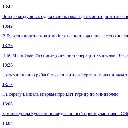
13:47
Четыре воздушных судна использовали для мониторинга лесоп
13:42
В Бурятии водитель автомобиля не пострадал после столкновен
13:33
В БСМП в Улан-Удэ после успешной операции выписали 100-
13:26
Пять миллионов рублей отдали жители Бурятии мошенникам з
13:18
На берегу Байкала впервые пройдет турнир по миниволею
13:08
Зампрокурора Бурятии проведет личный прием участников С
13:04