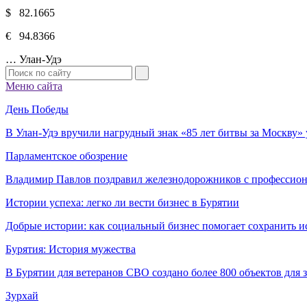
$ 82.1665
€ 94.8366
…
Улан-Удэ
Меню сайта
День Победы
В Улан-Удэ вручили нагрудный знак «85 лет битвы за Москву
Парламентское обозрение
Владимир Павлов поздравил железнодорожников с профессио
Истории успеха: легко ли вести бизнес в Бурятии
Добрые истории: как социальный бизнес помогает сохранить и
Бурятия: История мужества
В Бурятии для ветеранов СВО создано более 800 объектов для
Зурхай