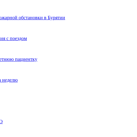
ожарной обстановки в Бурятии
ия с поездом
летнюю пациентку
а неделю
ВО