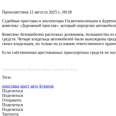
Происшествия
12 августа 2025 г., 09:28
Судебные приставы и инспекторы Госавтоинспекции в Буряти
комплекс «Дорожный пристав», который определял автомобил
Комплекс безошибочно распознал должников, большинство из к
средств. Четыре владельца автомобилей были вынуждены продо
своих владельцев, но только на условиях ответственного хране
Если собственники арестованных транспортных средств не пог
Заметили опечатку? Выделите ошибку и нажмите Ctrl+Enter.
Теги:
приставы
арест
авто
Бурятия
Поделиться
Поделиться
Отправить
Поделиться
Поделиться
Твитнуть