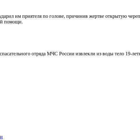
и ударил им приятеля по голове, причинив жертве открытую чер
ой помощи.
спасательного отряда МЧС России извлекли из воды тело 19-лет
ии