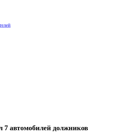
телей
л 7 автомобилей должников