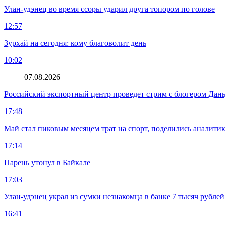
Улан-удэнец во время ссоры ударил друга топором по голове
12:57
Зурхай на сегодня: кому благоволит день
10:02
07.08.2026
Российский экспортный центр проведет стрим с блогером Дан
17:48
Май стал пиковым месяцем трат на спорт, поделились аналити
17:14
Парень утонул в Байкале
17:03
Улан-удэнец украл из сумки незнакомца в банке 7 тысяч рублей
16:41