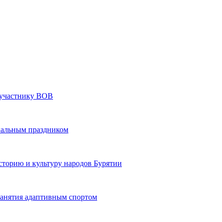
» участнику ВОВ
нальным праздником
сторию и культуру народов Бурятии
 занятия адаптивным спортом