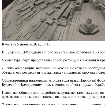
Культура
5 июня 2026 г., 14:10
В Бурятии ОНФ поднял вопрос об установке арт-объекта из бр
Скульптура будет представлять собой ротонду из 8 колонн и к
- Эскиз композиции, несомненно, красив, но есть ли необходи
объекта, его регулярная чистка, ввиду сложности рисунка пов
Общественники напомнили, что два года назад Народный фронт
Будаевой «Преодоление» - как символа стойкости духа в борь
Известная общественница добилась фундаментальных сдвигов п
домам, появились инклюзивные школы, и есть целый дом для 
Эскиз готов, установить скульптурную композицию предполагал