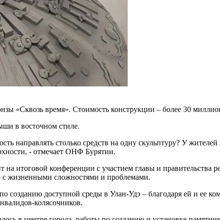
онзы «Сквозь время». Стоимость конструкции – более 30 милли
рыши в восточном стиле.
мость направлять столько средств на одну скульптуру? У жителе
ерхности, - отмечает ОНФ Бурятии.
 на итоговой конференции с участием главы и правительства р
бе с жизненными сложностями и проблемами.
о созданию доступной среды в Улан-Удэ – благодаря ей и ее ко
инвалидов-колясочников.
ось в центре города, работы по созданию и установке памятник