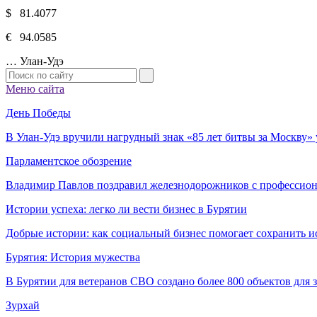
$ 81.4077
€ 94.0585
…
Улан-Удэ
Меню сайта
День Победы
В Улан-Удэ вручили нагрудный знак «85 лет битвы за Москву
Парламентское обозрение
Владимир Павлов поздравил железнодорожников с профессио
Истории успеха: легко ли вести бизнес в Бурятии
Добрые истории: как социальный бизнес помогает сохранить и
Бурятия: История мужества
В Бурятии для ветеранов СВО создано более 800 объектов для
Зурхай