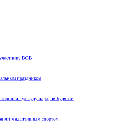
» участнику ВОВ
нальным праздником
сторию и культуру народов Бурятии
 занятия адаптивным спортом