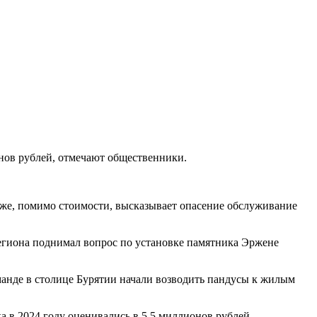
онов рублей, отмечают общественники.
й же, помимо стоимости, высказывает опасение обслуживание
егиона поднимал вопрос по установке памятника Эржене
манде в столице Бурятии начали возводить пандусы к жилым
а в 2024 году оценивались в 5,5 миллионов рублей.