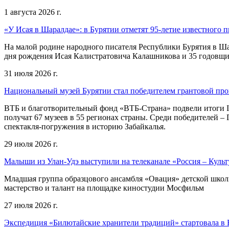
1 августа 2026 г.
«У Исая в Шаралдае»: в Бурятии отметят 95-летие известного п
На малой родине народного писателя Республики Бурятия в Ша
дня рождения Исая Калистратовича Калашникова и 35 годовщин
31 июля 2026 г.
Национальный музей Бурятии стал победителем грантовой пр
ВТБ и благотворительный фонд «ВТБ-Страна» подвели итоги I
получат 67 музеев в 55 регионах страны. Среди победителей 
спектакля-погружения в историю Забайкалья.
29 июля 2026 г.
Малыши из Улан-Удэ выступили на телеканале «Россия – Культ
Младшая группа образцового ансамбля «Овация» детской школы 
мастерство и талант на площадке киностудии Мосфильм
27 июля 2026 г.
Экспедиция «Билютайские хранители традиций» стартовала в 