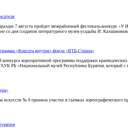
исателя
ралдае 7 августа пройдет межрайонный фестиваль-конкурс «У И
е со дня создания литературного музея-усадьбы И. Калашникова
ограммы «Красота внутри» фонда «ВТБ-Страна»
I конкурса корпоративной программы поддержки краеведческих м
– ГАУК РБ «Национальный музей Республики Бурятия, который с 
ура»
искусств № 9 приняла участие в съемках хореографического про
Бурятии