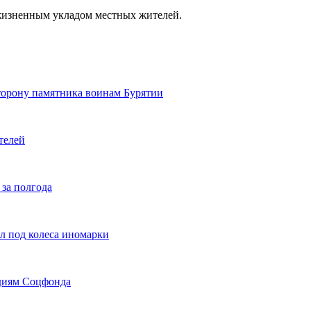
 жизненным укладом местных жителей.
сторону памятника воинам Бурятии
телей
 за полгода
л под колеса иномарки
идиям Соцфонда