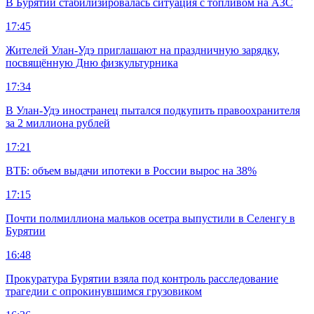
В Бурятии стабилизировалась ситуация с топливом на АЗС
17:45
Жителей Улан-Удэ приглашают на праздничную зарядку,
посвящённую Дню физкультурника
17:34
В Улан-Удэ иностранец пытался подкупить правоохранителя
за 2 миллиона рублей
17:21
ВТБ: объем выдачи ипотеки в России вырос на 38%
17:15
Почти полмиллиона мальков осетра выпустили в Селенгу в
Бурятии
16:48
Прокуратура Бурятии взяла под контроль расследование
трагедии с опрокинувшимся грузовиком