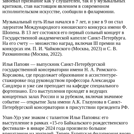
завоевал признание как у слушателей, так и у музыкальных
критиков, став настоящим явлением в современном
исполнительском искусстве, сообщили в филармонии.
Музыкальный путь Ильи начался в 7 лет, и уже в 9 он стал
лауреатом Международного юношеского конкурса имени Ф.
Шопена. В 13 лет состоялся его первый сольный концерт в
Государственной академической капелле Санкт-Петербурга.
На его счету — множество наград, включая III премии на
конкурсах им. П. И. Чайковского (Москва, 2023) и С. В.
Рахманинова (Москва, 2022).
Илья Папоян — выпускник Санкт-Петербургской
государственной консерватории имени Н. А. Римского-
Корсакова, где продолжает образование в ассистентуре-
стажировке под руководством профессора Александра
Сандлера и уже сам преподает на кафедре специального
фортепиано. Его выступления проходят в ведущих
концертных залах России и за рубежом, включая значимое
событие — открытие Зала имени А.К. Глазунова в Санкт-
Петербургской консерватории в присутствии президента РФ.
Улан-Удэ уже знаком с талантом Ильи Папояна: его
выступление в рамках «15-го Байкальского рождественского
фестиваля» в январе 2024 года произвело большое
впечатление на зрителей. Теперь Бурятская филармония вновь