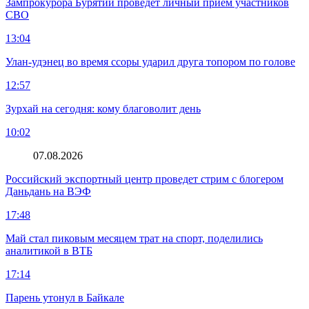
Зампрокурора Бурятии проведет личный прием участников
СВО
13:04
Улан-удэнец во время ссоры ударил друга топором по голове
12:57
Зурхай на сегодня: кому благоволит день
10:02
07.08.2026
Российский экспортный центр проведет стрим с блогером
Даньдань на ВЭФ
17:48
Май стал пиковым месяцем трат на спорт, поделились
аналитикой в ВТБ
17:14
Парень утонул в Байкале