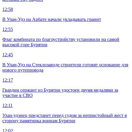
12:58
В Улан-Удэ на Арбате начали укладывать гранит
12:55
Флаг комбината по благоустройству установили на самой
высокой горе Бурятии
12:45
В Улан-Удэ на Стеклозаводе строители готовят основание для
нового путепровода
12:17
Гвардии сержант из Бурятии удостоен двумя медалями за
участие в СВО
12:11
Улан-удэнец предстанет перед судом за непристойный жест в
сторону памятника воинам Бурятии
12:02