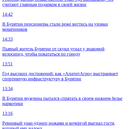
считают главным подарком в своей жизни
14:42
В Бурятии пенсионеры стали реже вестись на уловки
мошенников
14:33
Пьяный житель Бурятии от скуки угнал у знакомой
велосипед, чтобы покататься по городу
13:51
Год высоких достижений: как «АпатитАгро» выстраивает
спортивную инфраструктуру в Бурятии
13:34
В Бурятии мужчина пытался спрятать в своем нижнем белье
наркотики
13:16
Ревнивый улан-удэнец ножами и кочергой выгнал гостя,
который ему надоел