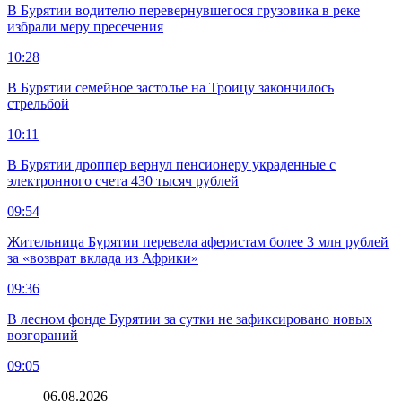
В Бурятии водителю перевернувшегося грузовика в реке
избрали меру пресечения
10:28
В Бурятии семейное застолье на Троицу закончилось
стрельбой
10:11
В Бурятии дроппер вернул пенсионеру украденные с
электронного счета 430 тысяч рублей
09:54
Жительница Бурятии перевела аферистам более 3 млн рублей
за «возврат вклада из Африки»
09:36
В лесном фонде Бурятии за сутки не зафиксировано новых
возгораний
09:05
06.08.2026