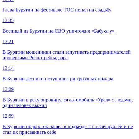
Глава Бурятии на фестивале ТОС попал на свадьбу
13:35
Военный из Бурятии на СВО уничтожил «Бабу-ягу»
13:21
В Бурятии мошенники стали запугивать предпринимателей
проверками Роспотребнадзора
13:14
В Бурятии лесники потушили три грозовых пожара
13:09
В Бурятии в реку опрокинулся автомобиль «Урал» с людьми,
один человек выжил
12:59
В Бурятии подросток нашел в подъезде 15 тысяч рублей и не
стал их присваивать себе