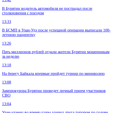
В Бурятии водитель автомобиля не пострадал после
столкновения с поездом
13:33
В БСМП в Улан-Удэ после успешной операции выписали 100-
летнюю пациентку
13:26
Пять миллионов рублей отдали жители Бурятии мошенникам
за неделю
13:18
На берегу Байкала впервые пройдет турнир по миниволею
13:08
Зампрокурора Бурятии проведет личный прием участников
СВО
13:04
Улан-удэнец во время ссоры ударил друга топором по голове