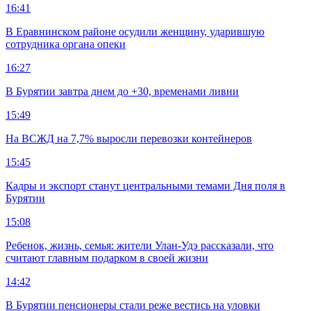
16:41
В Еравнинском районе осудили женщину, ударившую
сотрудника органа опеки
16:27
В Бурятии завтра днем до +30, временами ливни
15:49
На ВСЖД на 7,7% выросли перевозки контейнеров
15:45
Кадры и экспорт станут центральными темами Дня поля в
Бурятии
15:08
Ребенок, жизнь, семья: жители Улан-Удэ рассказали, что
считают главным подарком в своей жизни
14:42
В Бурятии пенсионеры стали реже вестись на уловки