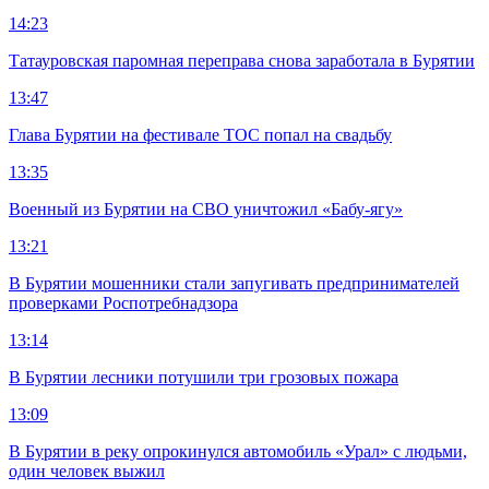
14:23
Татауровская паромная переправа снова заработала в Бурятии
13:47
Глава Бурятии на фестивале ТОС попал на свадьбу
13:35
Военный из Бурятии на СВО уничтожил «Бабу-ягу»
13:21
В Бурятии мошенники стали запугивать предпринимателей
проверками Роспотребнадзора
13:14
В Бурятии лесники потушили три грозовых пожара
13:09
В Бурятии в реку опрокинулся автомобиль «Урал» с людьми,
один человек выжил