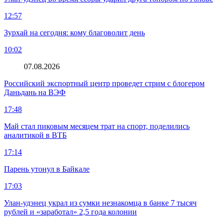
12:57
Зурхай на сегодня: кому благоволит день
10:02
07.08.2026
Российский экспортный центр проведет стрим с блогером
Даньдань на ВЭФ
17:48
Май стал пиковым месяцем трат на спорт, поделились
аналитикой в ВТБ
17:14
Парень утонул в Байкале
17:03
Улан-удэнец украл из сумки незнакомца в банке 7 тысяч
рублей и «заработал» 2,5 года колонии