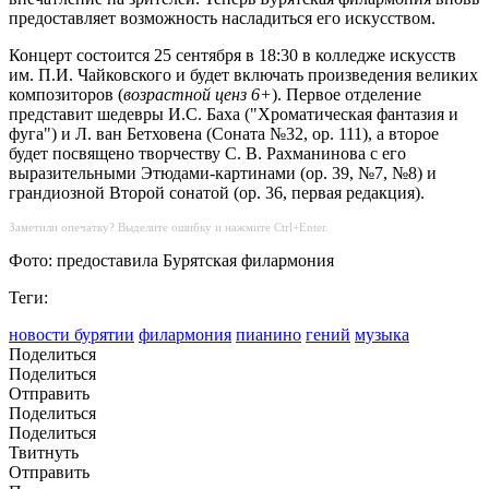
предоставляет возможность насладиться его искусством.
Концерт состоится 25 сентября в 18:30 в колледже искусств
им. П.И. Чайковского и будет включать произведения великих
композиторов (
возрастной ценз 6+
). Первое отделение
представит шедевры И.С. Баха ("Хроматическая фантазия и
фуга") и Л. ван Бетховена (Соната №32, ор. 111), а второе
будет посвящено творчеству С. В. Рахманинова с его
выразительными Этюдами-картинами (ор. 39, №7, №8) и
грандиозной Второй сонатой (ор. 36, первая редакция).
Заметили опечатку? Выделите ошибку и нажмите Ctrl+Enter.
Фото: предоставила Бурятская филармония
Теги:
новости бурятии
филармония
пианино
гений
музыка
Поделиться
Поделиться
Отправить
Поделиться
Поделиться
Твитнуть
Отправить