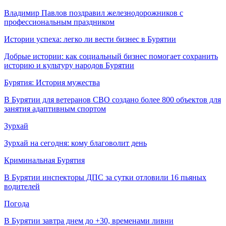
Владимир Павлов поздравил железнодорожников с
профессиональным праздником
Истории успеха: легко ли вести бизнес в Бурятии
Добрые истории: как социальный бизнес помогает сохранить
историю и культуру народов Бурятии
Бурятия: История мужества
В Бурятии для ветеранов СВО создано более 800 объектов для
занятия адаптивным спортом
Зурхай
Зурхай на сегодня: кому благоволит день
Криминальная Бурятия
В Бурятии инспекторы ДПС за сутки отловили 16 пьяных
водителей
Погода
В Бурятии завтра днем до +30, временами ливни