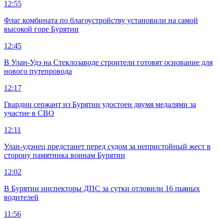
12:55
Флаг комбината по благоустройству установили на самой
высокой горе Бурятии
12:45
В Улан-Удэ на Стеклозаводе строители готовят основание для
нового путепровода
12:17
Гвардии сержант из Бурятии удостоен двумя медалями за
участие в СВО
12:11
Улан-удэнец предстанет перед судом за непристойный жест в
сторону памятника воинам Бурятии
12:02
В Бурятии инспекторы ДПС за сутки отловили 16 пьяных
водителей
11:56