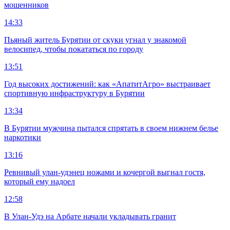
мошенников
14:33
Пьяный житель Бурятии от скуки угнал у знакомой
велосипед, чтобы покататься по городу
13:51
Год высоких достижений: как «АпатитАгро» выстраивает
спортивную инфраструктуру в Бурятии
13:34
В Бурятии мужчина пытался спрятать в своем нижнем белье
наркотики
13:16
Ревнивый улан-удэнец ножами и кочергой выгнал гостя,
который ему надоел
12:58
В Улан-Удэ на Арбате начали укладывать гранит