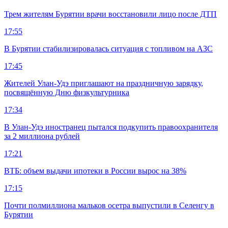
Трем жителям Бурятии врачи восстановили лицо после ДТП
17:55
В Бурятии стабилизировалась ситуация с топливом на АЗС
17:45
Жителей Улан-Удэ приглашают на праздничную зарядку,
посвящённую Дню физкультурника
17:34
В Улан-Удэ иностранец пытался подкупить правоохранителя
за 2 миллиона рублей
17:21
ВТБ: объем выдачи ипотеки в России вырос на 38%
17:15
Почти полмиллиона мальков осетра выпустили в Селенгу в
Бурятии