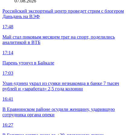
07.08.2026
Российский экспортный центр проведет стрим с блогером
Даньдань на ВЭФ
17:48
Май стал пиковым месяцем трат на спорт, поделились
аналитикой в ВТБ
17:14
Парень утонул в Байкале
17:03
Улан-удэнец украл из сумки незнакомца в банке 7 тысяч
рублей и «заработал» 2,5 года колонии
16:41
В Еравнинском районе осудили женщину, ударившую
сотрудника органа опеки
16:27