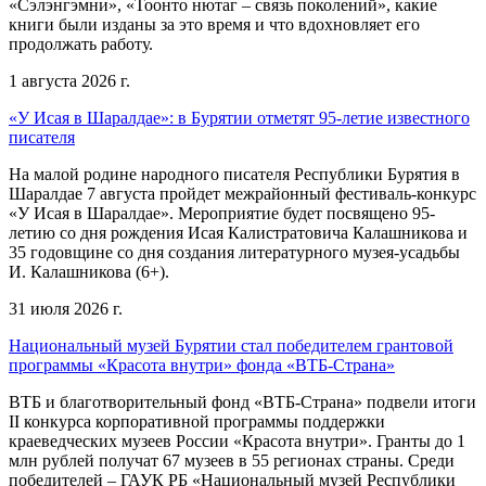
«Сэлэнгэмни», «Тоонто нютаг – связь поколений», какие
книги были изданы за это время и что вдохновляет его
продолжать работу.
1 августа 2026 г.
«У Исая в Шаралдае»: в Бурятии отметят 95-летие известного
писателя
На малой родине народного писателя Республики Бурятия в
Шаралдае 7 августа пройдет межрайонный фестиваль-конкурс
«У Исая в Шаралдае». Мероприятие будет посвящено 95-
летию со дня рождения Исая Калистратовича Калашникова и
35 годовщине со дня создания литературного музея-усадьбы
И. Калашникова (6+).
31 июля 2026 г.
Национальный музей Бурятии стал победителем грантовой
программы «Красота внутри» фонда «ВТБ-Страна»
ВТБ и благотворительный фонд «ВТБ-Страна» подвели итоги
II конкурса корпоративной программы поддержки
краеведческих музеев России «Красота внутри». Гранты до 1
млн рублей получат 67 музеев в 55 регионах страны. Среди
победителей – ГАУК РБ «Национальный музей Республики