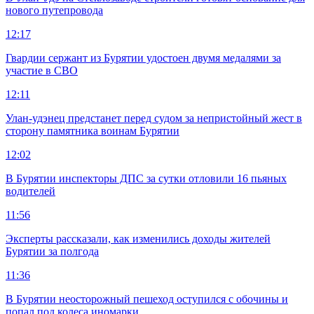
нового путепровода
12:17
Гвардии сержант из Бурятии удостоен двумя медалями за
участие в СВО
12:11
Улан-удэнец предстанет перед судом за непристойный жест в
сторону памятника воинам Бурятии
12:02
В Бурятии инспекторы ДПС за сутки отловили 16 пьяных
водителей
11:56
Эксперты рассказали, как изменились доходы жителей
Бурятии за полгода
11:36
В Бурятии неосторожный пешеход оступился с обочины и
попал под колеса иномарки