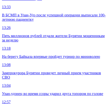
13:33
В БСМП в Улан-Удэ после успешной операции выписали 100-
летнюю пациентку
13:26
Пять миллионов рублей отдали жители Бурятии мошенникам
за неделю
13:18
На берегу Байкала впервые пройдет турнир по миниволею
13:08
Зампрокурора Бурятии проведет личный прием участников
СВО
13:04
Улан-удэнец во время ссоры ударил друга топором по голове
12:57