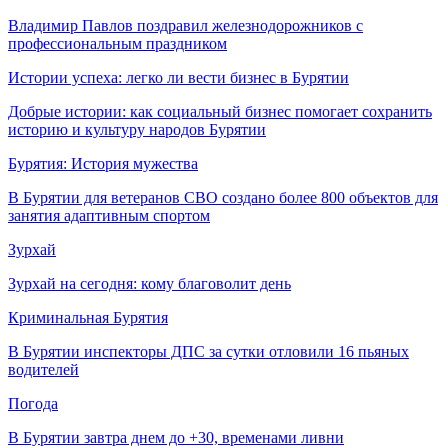
Владимир Павлов поздравил железнодорожников с
профессиональным праздником
Истории успеха: легко ли вести бизнес в Бурятии
Добрые истории: как социальный бизнес помогает сохранить
историю и культуру народов Бурятии
Бурятия: История мужества
В Бурятии для ветеранов СВО создано более 800 объектов для
занятия адаптивным спортом
Зурхай
Зурхай на сегодня: кому благоволит день
Криминальная Бурятия
В Бурятии инспекторы ДПС за сутки отловили 16 пьяных
водителей
Погода
В Бурятии завтра днем до +30, временами ливни