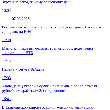
Зурхай на сегодня: кому благоволит день
10:02
07.08.2026
Российский экспортный центр проведет стрим с блогером
Даньдань на ВЭФ
17:48
Май стал пиковым месяцем трат на спорт, поделились
аналитикой в ВТБ
17:14
Парень утонул в Байкале
17:03
Улан-удэнец украл из сумки незнакомца в банке 7 тысяч
рублей и «заработал» 2,5 года колонии
16:41
В Еравнинском районе осудили женщину, ударившую