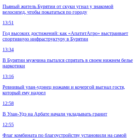
Пьяный житель Бурятии от скуки угнал у знакомой
велосипед, чтобы покататься по городу
13:51
Год высоких достижений: как «АпатитАгро» выстраивает
спортивную инфраструктуру в Бурятии
13:34
В Бурятии мужчина пытался спрятать в своем нижнем белье
наркотики
13:16
Ревнивый улан-удэнец ножами и кочергой выгнал гостя,
который ему надоел
12:58
В Улан-Удэ на Арбате начали укладывать гранит
12:55
Флаг комбината по благоустройству установили на самой