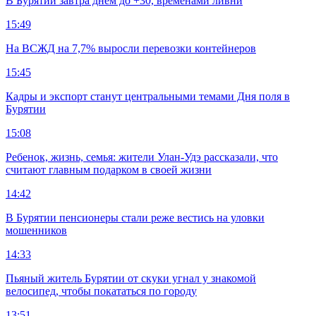
В Бурятии завтра днем до +30, временами ливни
15:49
На ВСЖД на 7,7% выросли перевозки контейнеров
15:45
Кадры и экспорт станут центральными темами Дня поля в
Бурятии
15:08
Ребенок, жизнь, семья: жители Улан-Удэ рассказали, что
считают главным подарком в своей жизни
14:42
В Бурятии пенсионеры стали реже вестись на уловки
мошенников
14:33
Пьяный житель Бурятии от скуки угнал у знакомой
велосипед, чтобы покататься по городу
13:51