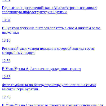
Год высоких достижений: как «АпатитАгро» выстраивает
спортивную инфраструктуру в Бурятии
13:34
В Бурятии мужчина пытался спрятать в своем нижнем белье
наркотики
13:16
Ревнивый улан-удэнец ножами и кочергой выгнал гостя,
который ему надоел
12:58
В Улан-Удэ на Арбате начали укладывать гранит
12:55
Флаг комбината по благоустройству установили на самой
высокой горе Бурятии
12:45
В Улан-Удэ на Стеклозаводе строители готовят основание для