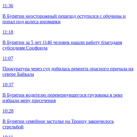
11:36
В Бурятии неосторожный пешеход оступился с обочины и
попал под колеса иномарки
11:18
В Бурятии за 5 лет 1146 человек нашли работу благодаря
субсидиям Соцфонда
11:07
Прокуратура через суд добилась ремонта опасного причала на
севере Байкала
10:37
В Бурятии водителю перевернувшегося грузовика в реке
избрали меру пресечения
10:28
В Бурятии семейное застолье на Троицу закончилось
стрельбой