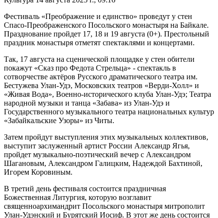
Фестиваль «Преображение и единство» проведут у стен
Спасо-Преображенского Посольского монастыря на Байкале.
Празднование пройдет 17, 18 и 19 августа (0+). Престольный
праздник монастыря отметят спектаклями и концертами.
Так, 17 августа на сценической площадке у стен обители
покажут «Сказ про Федота Стрельца» - спектакль в
сотворчестве актёров Русского драматического театра им.
Бестужева Улан-Удэ, Московских театров «Верди-Холл» и
«Живая Вода», Военно-исторического клуба Улан-Удэ; Театра
народной музыки и танца «Забава» из Улан-Удэ и
Государственного музыкального театра национальных культур
«Забайкальские Узоры» из Читы.
Затем пройдут выступления этих музыкальных коллективов,
выступит заслуженный артист России Александр Ягья,
пройдет музыкально-поэтический вечер с Александром
Шагановым, Александром Галицким, Надеждой Бахтиной,
Игорем Коровиным.
В третий день фестиваля состоится праздничная
Божественная Литургия, которую возглавит
священноархимандрит Посольского монастыря митрополит
Улан-Удэнский и Бурятский Иосиф. В этот же день состоится