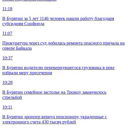
11:18
В Бурятии за 5 лет 1146 человек нашли работу благодаря
субсидиям Соцфонда
11:07
Прокуратура через суд добилась ремонта опасного причала на
севере Байкала
10:37
В Бурятии водителю перевернувшегося грузовика в реке
избрали меру пресечения
10:28
В Бурятии семейное застолье на Троицу закончилось
стрельбой
10:11
В Бурятии дроппер вернул пенсионеру украденные с
электронного счета 430 тысяч рублей