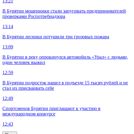
13:21
В Бурятии мошенники стали запугивать предпринимателей
проверками Роспотребнадзора
13:14
В Бурятии лесники потушили три грозовых пожара
13:09
В Бурятии в реку опрокинулся автомобиль «Урал» с людьми,
один человек выжил
12:59
В Бурятии подросток нашел в подъезде 15 тысяч рублей и не
стал их присваивать себе
12:49
Спортсменов Бурятии приглашают к участию в
международном конкурсе
12:43