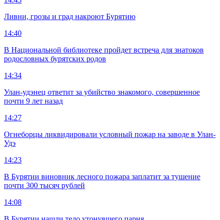
Ливни, грозы и град накроют Бурятию
14:40
В Национальной библиотеке пройдет встреча для знатоков
родословных бурятских родов
14:34
Улан-удэнец ответит за убийство знакомого, совершенное
почти 9 лет назад
14:27
Огнеборцы ликвидировали условный пожар на заводе в Улан-
Удэ
14:23
В Бурятии виновник лесного пожара заплатит за тушение
почти 300 тысяч рублей
14:08
В Бурятии нашли тело утонувшего парня