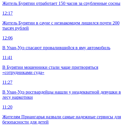
Житель Бурятии отработает 150 часов за срубленные сосны
12:17
Житель Бурятии в сауне с незнакомцем лишился почти 200
тысяч рублей
12:06
В Улан-Удэ спасают провалившийся в яму автомобиль
11:41
В Бурятии мошенники стали чаще притворяться
«сотрудниками суда»
11:27
В Улан-Удэ росгвардейцы нашли у неадекватной девушки в
лесу наркотики
11:20
Жителям Приангарья назвали самые надежные сервисы для
безопасности для детей