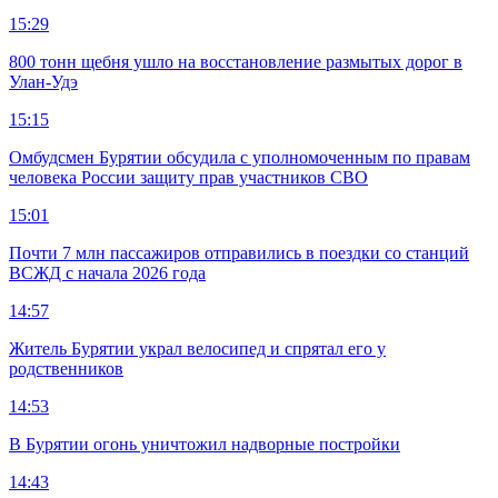
15:29
800 тонн щебня ушло на восстановление размытых дорог в
Улан-Удэ
15:15
Омбудсмен Бурятии обсудила с уполномоченным по правам
человека России защиту прав участников СВО
15:01
Почти 7 млн пассажиров отправились в поездки со станций
ВСЖД с начала 2026 года
14:57
Житель Бурятии украл велосипед и спрятал его у
родственников
14:53
В Бурятии огонь уничтожил надворные постройки
14:43