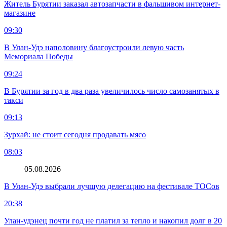
Житель Бурятии заказал автозапчасти в фальшивом интернет-
магазине
09:30
В Улан-Удэ наполовину благоустроили левую часть
Мемориала Победы
09:24
В Бурятии за год в два раза увеличилось число самозанятых в
такси
09:13
Зурхай: не стоит сегодня продавать мясо
08:03
05.08.2026
В Улан-Удэ выбрали лучшую делегацию на фестивале ТОСов
20:38
Улан-удэнец почти год не платил за тепло и накопил долг в 20