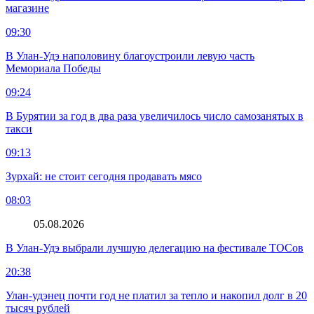
магазине
09:30
В Улан-Удэ наполовину благоустроили левую часть
Мемориала Победы
09:24
В Бурятии за год в два раза увеличилось число самозанятых в
такси
09:13
Зурхай: не стоит сегодня продавать мясо
08:03
05.08.2026
В Улан-Удэ выбрали лучшую делегацию на фестивале ТОСов
20:38
Улан-удэнец почти год не платил за тепло и накопил долг в 20
тысяч рублей