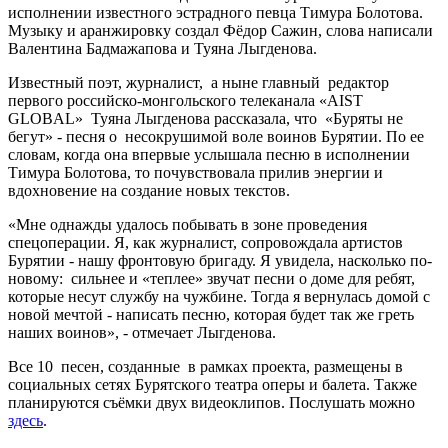
исполнении известного эстрадного певца Тимура Болотова.
Музыку и аранжировку создал Фёдор Сажин, слова написали
Валентина Бадмажапова и Туяна Лыгденова.
Известный поэт, журналист, а ныне главный редактор
первого российско-монгольского телеканала «AIST
GLOBAL» Туяна Лыгденова рассказала, что «Буряты не
бегут» - песня о несокрушимой воле воинов Бурятии. По ее
словам, когда она впервые услышала песню в исполнении
Тимура Болотова, то почувствовала прилив энергии и
вдохновение на создание новых текстов.
«Мне однажды удалось побывать в зоне проведения
спецоперации. Я, как журналист, сопровождала артистов
Бурятии - нашу фронтовую бригаду. Я увидела, насколько по-
новому: сильнее и «теплее» звучат песни о доме для ребят,
которые несут службу на чужбине. Тогда я вернулась домой с
новой мечтой - написать песню, которая будет так же греть
наших воинов», - отмечает Лыгденова.
Все 10 песен, созданные в рамках проекта, размещены в
социальных сетях Бурятского театра оперы и балета. Также
планируются съёмки двух видеоклипов. Послушать можно
здесь
.