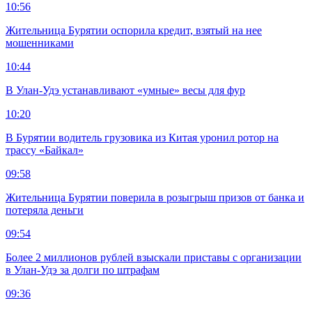
10:56
Жительница Бурятии оспорила кредит, взятый на нее
мошенниками
10:44
В Улан-Удэ устанавливают «умные» весы для фур
10:20
В Бурятии водитель грузовика из Китая уронил ротор на
трассу «Байкал»
09:58
Жительница Бурятии поверила в розыгрыш призов от банка и
потеряла деньги
09:54
Более 2 миллионов рублей взыскали приставы с организации
в Улан-Удэ за долги по штрафам
09:36