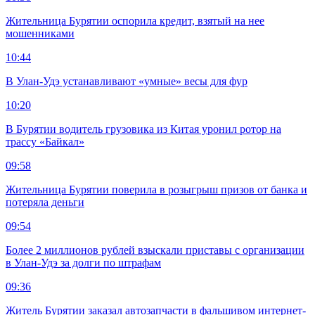
Жительница Бурятии оспорила кредит, взятый на нее
мошенниками
10:44
В Улан-Удэ устанавливают «умные» весы для фур
10:20
В Бурятии водитель грузовика из Китая уронил ротор на
трассу «Байкал»
09:58
Жительница Бурятии поверила в розыгрыш призов от банка и
потеряла деньги
09:54
Более 2 миллионов рублей взыскали приставы с организации
в Улан-Удэ за долги по штрафам
09:36
Житель Бурятии заказал автозапчасти в фальшивом интернет-