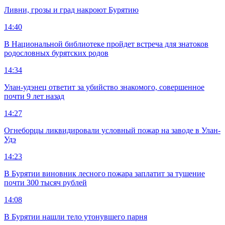
Ливни, грозы и град накроют Бурятию
14:40
В Национальной библиотеке пройдет встреча для знатоков
родословных бурятских родов
14:34
Улан-удэнец ответит за убийство знакомого, совершенное
почти 9 лет назад
14:27
Огнеборцы ликвидировали условный пожар на заводе в Улан-
Удэ
14:23
В Бурятии виновник лесного пожара заплатит за тушение
почти 300 тысяч рублей
14:08
В Бурятии нашли тело утонувшего парня