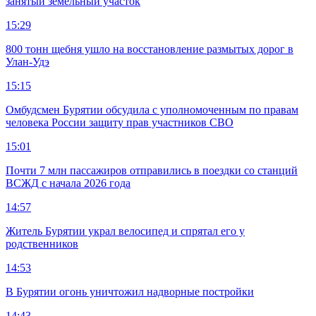
занятый земельный участок
15:29
800 тонн щебня ушло на восстановление размытых дорог в
Улан-Удэ
15:15
Омбудсмен Бурятии обсудила с уполномоченным по правам
человека России защиту прав участников СВО
15:01
Почти 7 млн пассажиров отправились в поездки со станций
ВСЖД с начала 2026 года
14:57
Житель Бурятии украл велосипед и спрятал его у
родственников
14:53
В Бурятии огонь уничтожил надворные постройки
14:43