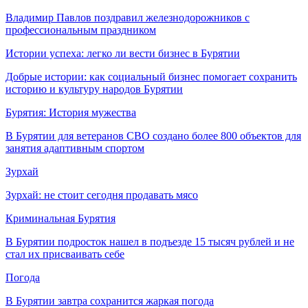
Владимир Павлов поздравил железнодорожников с
профессиональным праздником
Истории успеха: легко ли вести бизнес в Бурятии
Добрые истории: как социальный бизнес помогает сохранить
историю и культуру народов Бурятии
Бурятия: История мужества
В Бурятии для ветеранов СВО создано более 800 объектов для
занятия адаптивным спортом
Зурхай
Зурхай: не стоит сегодня продавать мясо
Криминальная Бурятия
В Бурятии подросток нашел в подъезде 15 тысяч рублей и не
стал их присваивать себе
Погода
В Бурятии завтра сохранится жаркая погода