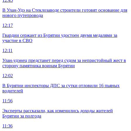
12:45
В Улан-Удэ на Стеклозаводе строители готовят основание для
нового путепровода
12:17
Гвардии сержант из Бурятии удостоен двумя медалями за
участие в СВО
12:11
Улан-удэнец предстанет перед судом за непристойный жест в
сторону памятника воинам Бурятии
12:02
В Бурятии инспекторы ДПС за сутки отловили 16 пьяных
водителей
11:56
Эксперты рассказали, как изменились доходы жителей
Бурятии за полгода
11:36