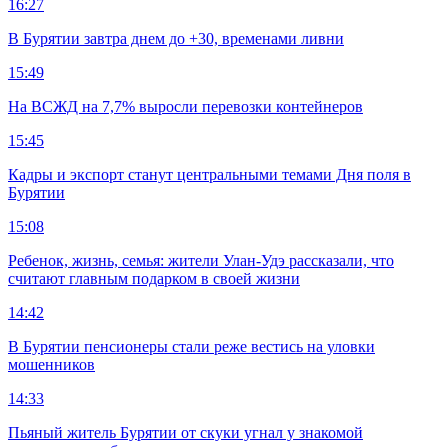
16:27
В Бурятии завтра днем до +30, временами ливни
15:49
На ВСЖД на 7,7% выросли перевозки контейнеров
15:45
Кадры и экспорт станут центральными темами Дня поля в
Бурятии
15:08
Ребенок, жизнь, семья: жители Улан-Удэ рассказали, что
считают главным подарком в своей жизни
14:42
В Бурятии пенсионеры стали реже вестись на уловки
мошенников
14:33
Пьяный житель Бурятии от скуки угнал у знакомой