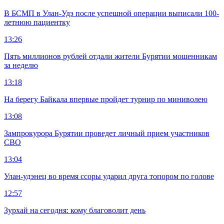
В БСМП в Улан-Удэ после успешной операции выписали 100-
летнюю пациентку
13:26
Пять миллионов рублей отдали жители Бурятии мошенникам
за неделю
13:18
На берегу Байкала впервые пройдет турнир по миниволею
13:08
Зампрокурора Бурятии проведет личный прием участников
СВО
13:04
Улан-удэнец во время ссоры ударил друга топором по голове
12:57
Зурхай на сегодня: кому благоволит день