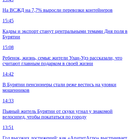
На ВСЖД на 7,7% выросли перевозки контейнеров
15:45
Кадры и экспорт станут центральными темами Дня поля в
Бурятии
15:08
Ребенок, жизнь, семья: жители Улан-Удэ рассказали, что
считают главным подарком в своей жизни
14:42
В Бурятии пенсионеры стали реже вестись на уловки
мошенников
14:33
Пьяный житель Бурятии от скуки угнал у знакомой
велосипед, чтобы покататься по городу
13:51
Год высоких достижений: как «АпатитАгро» выстраивает