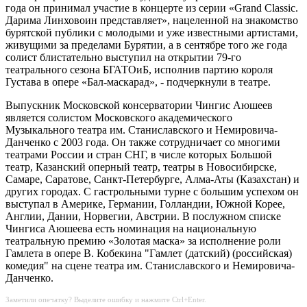
года он принимал участие в концерте из серии «Grand Classic.
Дарима Линховоин представляет», нацеленной на знакомство
бурятской публики с молодыми и уже известными артистами,
живущими за пределами Бурятии, а в сентябре того же года
солист блистательно выступил на открытии 79-го
театрального сезона БГАТОиБ, исполнив партию короля
Густава в опере «Бал-маскарад», - подчеркнули в театре.
Выпускник Московской консерватории Чингис Аюшеев
является солистом Московского академического
Музыкального театра им. Станиславского и Немировича-
Данченко с 2003 года. Он также сотрудничает со многими
театрами России и стран СНГ, в числе которых Большой
театр, Казанский оперный театр, театры в Новосибирске,
Самаре, Саратове, Санкт-Петербурге, Алма-Аты (Казахстан) и
других городах. С гастрольными турне с большим успехом он
выступал в Америке, Германии, Голландии, Южной Корее,
Англии, Дании, Норвегии, Австрии. В послужном списке
Чингиса Аюшеева есть номинация на национальную
театральную премию «Золотая маска» за исполнение роли
Гамлета в опере В. Кобекина "Гамлет (датский) (российская)
комедия" на сцене театра им. Станиславского и Немировича-
Данченко.
Заметили опечатку? Выделите ошибку и нажмите Ctrl+Enter.