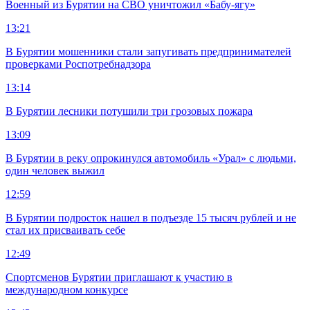
Военный из Бурятии на СВО уничтожил «Бабу-ягу»
13:21
В Бурятии мошенники стали запугивать предпринимателей
проверками Роспотребнадзора
13:14
В Бурятии лесники потушили три грозовых пожара
13:09
В Бурятии в реку опрокинулся автомобиль «Урал» с людьми,
один человек выжил
12:59
В Бурятии подросток нашел в подъезде 15 тысяч рублей и не
стал их присваивать себе
12:49
Спортсменов Бурятии приглашают к участию в
международном конкурсе