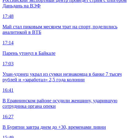
Российский экспортный центр проведет стрим с блогером
Даньдань на ВЭФ
17:48
Май стал пиковым месяцем трат на спорт, поделились
аналитикой в ВТБ
17:14
Парень утонул в Байкале
17:03
Улан-удэнец украл из сумки незнакомца в банке 7 тысяч
рублей и «заработал» 2,5 года колонии
16:41
В Еравнинском районе осудили женщину, ударившую
сотрудника органа опеки
16:27
В Бурятии завтра днем до +30, временами ливни
15:49