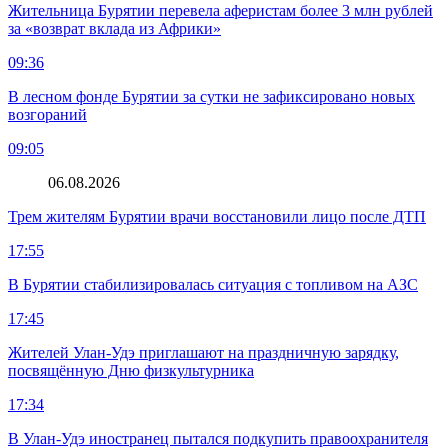
Жительница Бурятии перевела аферистам более 3 млн рублей
за «возврат вклада из Африки»
09:36
В лесном фонде Бурятии за сутки не зафиксировано новых
возгораний
09:05
06.08.2026
Трем жителям Бурятии врачи восстановили лицо после ДТП
17:55
В Бурятии стабилизировалась ситуация с топливом на АЗС
17:45
Жителей Улан-Удэ приглашают на праздничную зарядку,
посвящённую Дню физкультурника
17:34
В Улан-Удэ иностранец пытался подкупить правоохранителя