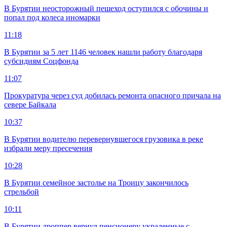
В Бурятии неосторожный пешеход оступился с обочины и
попал под колеса иномарки
11:18
В Бурятии за 5 лет 1146 человек нашли работу благодаря
субсидиям Соцфонда
11:07
Прокуратура через суд добилась ремонта опасного причала на
севере Байкала
10:37
В Бурятии водителю перевернувшегося грузовика в реке
избрали меру пресечения
10:28
В Бурятии семейное застолье на Троицу закончилось
стрельбой
10:11
В Бурятии дроппер вернул пенсионеру украденные с