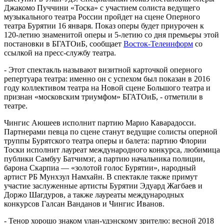
Джакомо Пуччини «Тоска» с участием солиста ведущего
музыкального театра России пройдет на сцене Оперного
театра Бурятии 16 января. Показ оперы будет приурочен к
120-летию знаменитой оперы и 5-летию со дня премьеры этой
постановки в БГАТОиБ, сообщает
Восток-Телеинформ
со
ссылкой на пресс-службу театра.
- Этот спектакль называют визитной карточкой оперного
репертуара театра: именно он с успехом был показан в 2016
году коллективом театра на Новой сцене Большого театра и
признан «московским триумфом» БГАТОиБ, - отметили в
театре.
Чингис Аюшеев исполнит партию Марио Каварадосси.
Партнерами певца по сцене станут ведущие солисты оперной
труппы Бурятского театра оперы и балета: партию Флории
Тоски исполнит лауреат международного конкурса, любимица
публики Самбуу Батчимэг, а партию начальника полиции,
барона Скарпиа — «золотой голос Бурятии», народный
артист РБ Мунхзул Намхайн. В спектакле также примут
участие заслуженные артисты Бурятии Эдуард Жагбаев и
Доржо Шагдуров, а также лауреаты международных
конкурсов Галсан Ванданов и Чингис Иванов.
- Тенор хорошо знаком улан-удэнскому зрителю: весной 2018