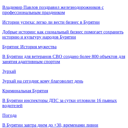
Владимир Павлов поздравил железнодорожников с
профессиональным праздником
Истории успеха: легко ли вести бизнес в Бурятии
Добрые истории: как социальный бизнес помогает сохранить
историю и культуру народов Бурятии
Бурятия: История мужества
В Бурятии для ветеранов СВО создано более 800 объектов для
занятия адаптивным спортом
Зурхай
Зурхай на сегодня: кому благоволит день
Криминальная Бурятия
В Бурятии инспекторы ДПС за сутки отловили 16 пьяных
водителей
Погода
В Бурятии завтра днем до +30, временами ливни