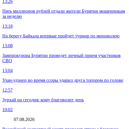
13:26
Пять миллионов рублей отдали жители Бурятии мошенникам
за неделю
13:18
На берегу Байкала впервые пройдет турнир по миниволею
13:08
Зампрокурора Бурятии проведет личный прием участников
СВО
13:04
Улан-удэнец во время ссоры ударил друга топором по голове
12:57
Зурхай на сегодня: кому благоволит день
10:02
07.08.2026