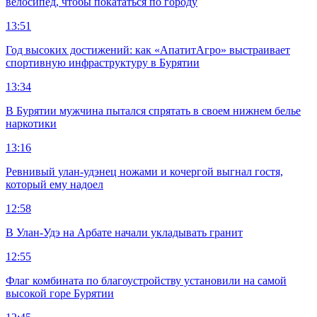
велосипед, чтобы покататься по городу
13:51
Год высоких достижений: как «АпатитАгро» выстраивает
спортивную инфраструктуру в Бурятии
13:34
В Бурятии мужчина пытался спрятать в своем нижнем белье
наркотики
13:16
Ревнивый улан-удэнец ножами и кочергой выгнал гостя,
который ему надоел
12:58
В Улан-Удэ на Арбате начали укладывать гранит
12:55
Флаг комбината по благоустройству установили на самой
высокой горе Бурятии