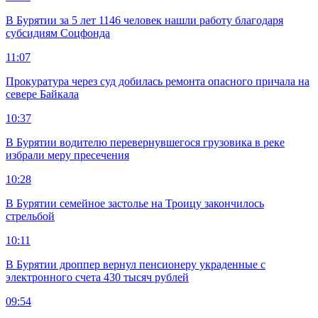
В Бурятии за 5 лет 1146 человек нашли работу благодаря
субсидиям Соцфонда
11:07
Прокуратура через суд добилась ремонта опасного причала на
севере Байкала
10:37
В Бурятии водителю перевернувшегося грузовика в реке
избрали меру пресечения
10:28
В Бурятии семейное застолье на Троицу закончилось
стрельбой
10:11
В Бурятии дроппер вернул пенсионеру украденные с
электронного счета 430 тысяч рублей
09:54