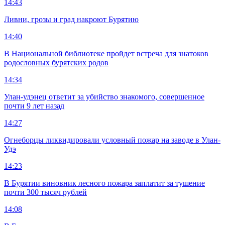
14:43
Ливни, грозы и град накроют Бурятию
14:40
В Национальной библиотеке пройдет встреча для знатоков
родословных бурятских родов
14:34
Улан-удэнец ответит за убийство знакомого, совершенное
почти 9 лет назад
14:27
Огнеборцы ликвидировали условный пожар на заводе в Улан-
Удэ
14:23
В Бурятии виновник лесного пожара заплатит за тушение
почти 300 тысяч рублей
14:08