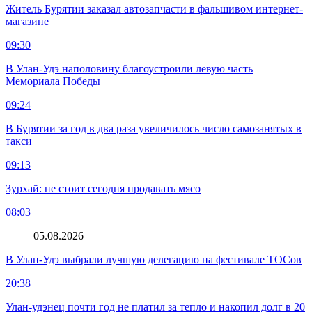
Житель Бурятии заказал автозапчасти в фальшивом интернет-
магазине
09:30
В Улан-Удэ наполовину благоустроили левую часть
Мемориала Победы
09:24
В Бурятии за год в два раза увеличилось число самозанятых в
такси
09:13
Зурхай: не стоит сегодня продавать мясо
08:03
05.08.2026
В Улан-Удэ выбрали лучшую делегацию на фестивале ТОСов
20:38
Улан-удэнец почти год не платил за тепло и накопил долг в 20