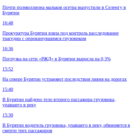
Почти полмиллиона мальков осетра выпустили в Селенгу в
Бурятии
16:48
Прокуратура Бурятии взяла под контроль расследование
трагедии с опрокинувшимся грузовиком
16:36
Погрузка на сети «РЖД» в Бурятии выросла на 0,3%
15:52
На севере Бурятии устраняют последствия ливня на дорогах
15:40
В Бурятии найдено тело второго пассажира грузовика,
упавшего в реку
15:30
В Бурятии водитель грузовика, упавшего в реку, обвиняется в
смерти трех пассажиров