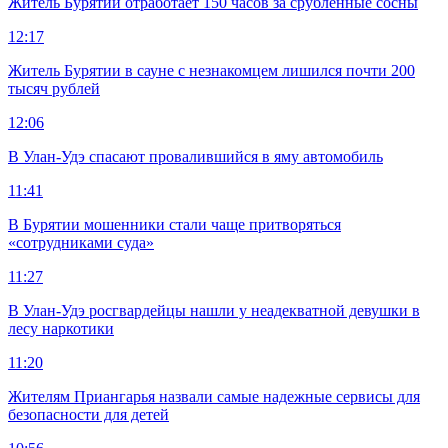
Житель Бурятии отработает 150 часов за срубленные сосны
12:17
Житель Бурятии в сауне с незнакомцем лишился почти 200
тысяч рублей
12:06
В Улан-Удэ спасают провалившийся в яму автомобиль
11:41
В Бурятии мошенники стали чаще притворяться
«сотрудниками суда»
11:27
В Улан-Удэ росгвардейцы нашли у неадекватной девушки в
лесу наркотики
11:20
Жителям Приангарья назвали самые надежные сервисы для
безопасности для детей