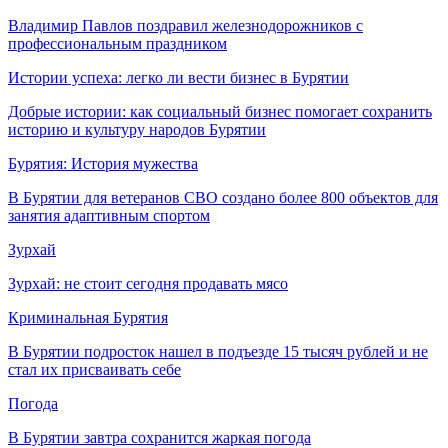
Владимир Павлов поздравил железнодорожников с
профессиональным праздником
Истории успеха: легко ли вести бизнес в Бурятии
Добрые истории: как социальный бизнес помогает сохранить
историю и культуру народов Бурятии
Бурятия: История мужества
В Бурятии для ветеранов СВО создано более 800 объектов для
занятия адаптивным спортом
Зурхай
Зурхай: не стоит сегодня продавать мясо
Криминальная Бурятия
В Бурятии подросток нашел в подъезде 15 тысяч рублей и не
стал их присваивать себе
Погода
В Бурятии завтра сохранится жаркая погода