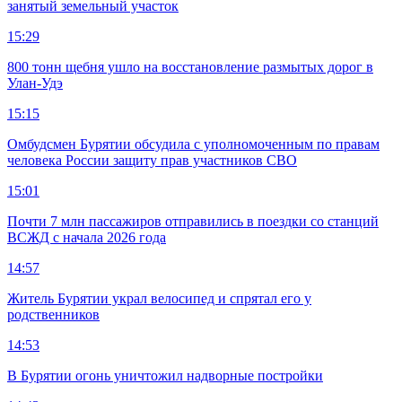
занятый земельный участок
15:29
800 тонн щебня ушло на восстановление размытых дорог в
Улан-Удэ
15:15
Омбудсмен Бурятии обсудила с уполномоченным по правам
человека России защиту прав участников СВО
15:01
Почти 7 млн пассажиров отправились в поездки со станций
ВСЖД с начала 2026 года
14:57
Житель Бурятии украл велосипед и спрятал его у
родственников
14:53
В Бурятии огонь уничтожил надворные постройки