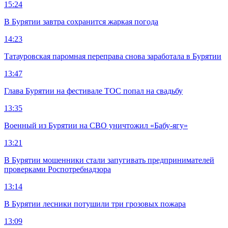
15:24
В Бурятии завтра сохранится жаркая погода
14:23
Татауровская паромная переправа снова заработала в Бурятии
13:47
Глава Бурятии на фестивале ТОС попал на свадьбу
13:35
Военный из Бурятии на СВО уничтожил «Бабу-ягу»
13:21
В Бурятии мошенники стали запугивать предпринимателей
проверками Роспотребнадзора
13:14
В Бурятии лесники потушили три грозовых пожара
13:09