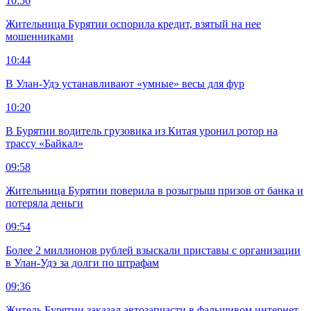
10:56
Жительница Бурятии оспорила кредит, взятый на нее
мошенниками
10:44
В Улан-Удэ устанавливают «умные» весы для фур
10:20
В Бурятии водитель грузовика из Китая уронил ротор на
трассу «Байкал»
09:58
Жительница Бурятии поверила в розыгрыш призов от банка и
потеряла деньги
09:54
Более 2 миллионов рублей взыскали приставы с организации
в Улан-Удэ за долги по штрафам
09:36
Житель Бурятии заказал автозапчасти в фальшивом интернет-