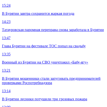
15:24
В Бурятии завтра сохранится жаркая погода
14:23
Татауровская паромная переправа снова заработала в Бурятии
13:47
Глава Бурятии на фестивале ТОС попал на свадьбу
13:35
Военный из Бурятии на СВО уничтожил «Бабу-ягу»
13:21
В Бурятии мошенники стали запугивать предпринимателей
проверками Роспотребнадзора
13:14
В Бурятии лесники потушили три грозовых пожара