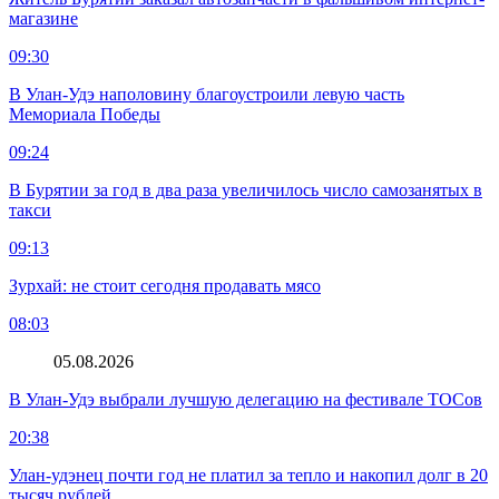
магазине
09:30
В Улан-Удэ наполовину благоустроили левую часть
Мемориала Победы
09:24
В Бурятии за год в два раза увеличилось число самозанятых в
такси
09:13
Зурхай: не стоит сегодня продавать мясо
08:03
05.08.2026
В Улан-Удэ выбрали лучшую делегацию на фестивале ТОСов
20:38
Улан-удэнец почти год не платил за тепло и накопил долг в 20
тысяч рублей