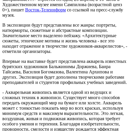
Художественном музее имени Сампилова (возрастной ценз
0+), пишет
Восток-Телеинформ
со ссылкой на пресс-службу
музея.
В экспозиции будут представлены все жанры: портреты,
натюрморты, сюжетные и абстрактные композиции.
Значительное место выделено пейзажу. «Архитектурные
сюжеты, этнические мотивы и жизнь человека - все это
находит отражение в творчестве художников-акварелистов», -
отметили организаторы.
Впервые на выставке будет представлена акварель известных
бурятских художников Бальжинимы Доржиева, Баира
Тайсаева, Василия Богомазова, Валентина Архипова и
других. Экспозиция будет дополнена творческими работами
преподавателей и студентов профильных учебных заведений.
- Акварельная живопись является одной из ведущих и
сложных техник в живописи. Существует много способов
передать окружающий мир на бумаге или холсте. Акварель
может с тонкостью показать мир во всех красках, используя
минимум средств и максимум выразительности. Это легкая,
воздушная, живая и подвижная живопись, которая требует
особого умения и терпения. Благодаря изобретательности,
проворности, смелости и изяществу рождается эффектная