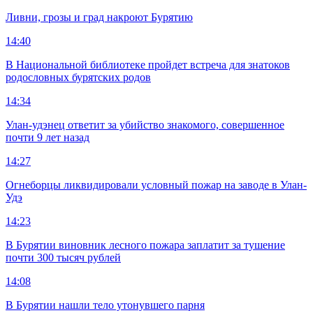
Ливни, грозы и град накроют Бурятию
14:40
В Национальной библиотеке пройдет встреча для знатоков
родословных бурятских родов
14:34
Улан-удэнец ответит за убийство знакомого, совершенное
почти 9 лет назад
14:27
Огнеборцы ликвидировали условный пожар на заводе в Улан-
Удэ
14:23
В Бурятии виновник лесного пожара заплатит за тушение
почти 300 тысяч рублей
14:08
В Бурятии нашли тело утонувшего парня