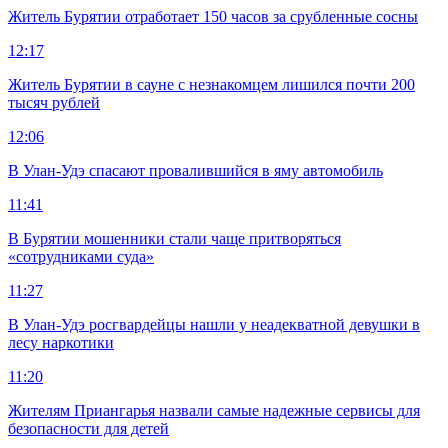
Житель Бурятии отработает 150 часов за срубленные сосны
12:17
Житель Бурятии в сауне с незнакомцем лишился почти 200
тысяч рублей
12:06
В Улан-Удэ спасают провалившийся в яму автомобиль
11:41
В Бурятии мошенники стали чаще притворяться
«сотрудниками суда»
11:27
В Улан-Удэ росгвардейцы нашли у неадекватной девушки в
лесу наркотики
11:20
Жителям Приангарья назвали самые надежные сервисы для
безопасности для детей