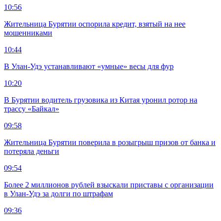
10:56
Жительница Бурятии оспорила кредит, взятый на нее
мошенниками
10:44
В Улан-Удэ устанавливают «умные» весы для фур
10:20
В Бурятии водитель грузовика из Китая уронил ротор на
трассу «Байкал»
09:58
Жительница Бурятии поверила в розыгрыш призов от банка и
потеряла деньги
09:54
Более 2 миллионов рублей взыскали приставы с организации
в Улан-Удэ за долги по штрафам
09:36