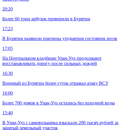
20:20
Более 60 тонн арбузов проверили в Бурятии
17:23
В Бурятии выявили причины ухудшения состояния лесов
17:05
На Центральном кладбище Улан-Удэ продолжают
восстанавливать дорогу после сильных дождей
16:30
Военный из Бурятии более суток отражал атаку ВСУ
16:00
Более 700 домов в Улан-Удэ остались без холодной воды
15:40
В Улан-Удэ с самовольщика взыскали 200 тысяч рублей за
занятый земельный участок