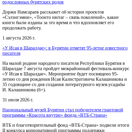
родословных бурятских родов
Доржи Намсараев расскажет об истории проектов
«Сэлэнгэмни», «Тоонто нютаг – связь поколений», какие
книги были изданы за это время и что вдохновляет его
продолжать работу.
1 августа 2026 г.
«У Исая в Шаралдае»: в Бурятии отметят 95-летие известного
писателя
На малой родине народного писателя Республики Бурятия в
Шаралдае 7 августа пройдет межрайонный фестиваль-конкурс
«У Исая в Шаралдае». Мероприятие будет посвящено 95-
летию со дня рождения Исая Калистратовича Калашникова и
35 годовщине со дня создания литературного музея-усадьбы
И. Калашникова (6+).
31 июля 2026 г.
Национальный музей Бурятии стал победителем грантовой
программы «Красота внутри» фонда «ВТБ-Страна»
ВТБ и благотворительный фонд «ВТБ-Страна» подвели итоги
II конкурса корпоративной программы поддержки