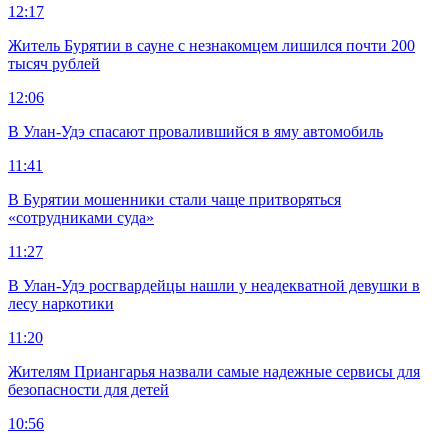
12:17
Житель Бурятии в сауне с незнакомцем лишился почти 200
тысяч рублей
12:06
В Улан-Удэ спасают провалившийся в яму автомобиль
11:41
В Бурятии мошенники стали чаще притворяться
«сотрудниками суда»
11:27
В Улан-Удэ росгвардейцы нашли у неадекватной девушки в
лесу наркотики
11:20
Жителям Приангарья назвали самые надежные сервисы для
безопасности для детей
10:56