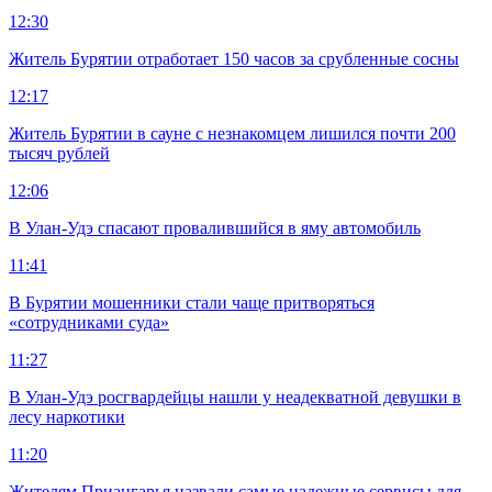
12:30
Житель Бурятии отработает 150 часов за срубленные сосны
12:17
Житель Бурятии в сауне с незнакомцем лишился почти 200
тысяч рублей
12:06
В Улан-Удэ спасают провалившийся в яму автомобиль
11:41
В Бурятии мошенники стали чаще притворяться
«сотрудниками суда»
11:27
В Улан-Удэ росгвардейцы нашли у неадекватной девушки в
лесу наркотики
11:20
Жителям Приангарья назвали самые надежные сервисы для