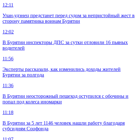
12:11
Улан-удэнец предстанет перед судом за непристойный жест в
сторону памятника воинам Бурятии
12:02
В Бурятии инспекторы ДПС за сутки отловили 16 пьяных
водителей
11:56
Эксперты рассказали, как изменились доходы жителей
Бурятии за полгода
11:36
В Бурятии неосторожный пешеход оступился с обочины и
попал под колеса иномарки
11:18
В Бурятии за 5 лет 1146 человек нашли работу благодаря
субсидиям Соцфонда
11:07