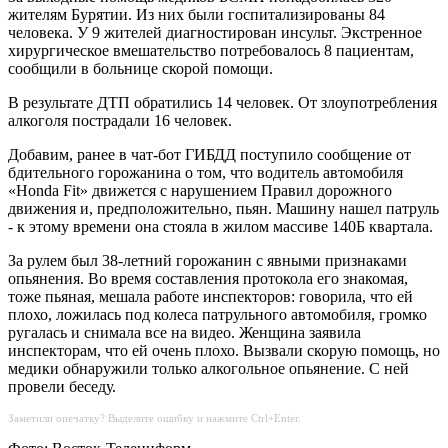
жителям Бурятии. Из них были госпитализированы 84
человека. У 9 жителей диагностирован инсульт. Экстренное
хирургическое вмешательство потребовалось 8 пациентам,
сообщили в больнице скорой помощи.
В результате ДТП обратились 14 человек. От злоупотребления
алкоголя пострадали 16 человек.
Добавим, ранее в чат-бот ГИБДД поступило сообщение от
бдительного горожанина о том, что водитель автомобиля
«Honda Fit» движется с нарушением Правил дорожного
движения и, предположительно, пьян. Машину нашел патруль
- к этому времени она стояла в жилом массиве 140Б квартала.
За рулем был 38-летний горожанин с явными признаками
опьянения. Во время составления протокола его знакомая,
тоже пьяная, мешала работе инспекторов: говорила, что ей
плохо, ложилась под колеса патрульного автомобиля, громко
ругалась и снимала все на видео. Женщина заявила
инспекторам, что ей очень плохо. Вызвали скорую помощь, но
медики обнаружили только алкогольное опьянение. С ней
провели беседу.
Заметили опечатку? Выделите ошибку и нажмите Ctrl+Enter.