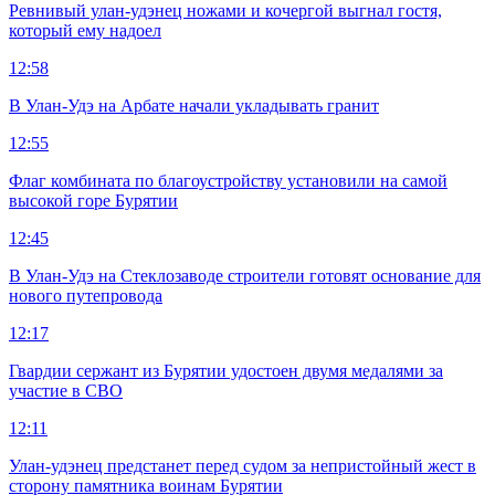
Ревнивый улан-удэнец ножами и кочергой выгнал гостя,
который ему надоел
12:58
В Улан-Удэ на Арбате начали укладывать гранит
12:55
Флаг комбината по благоустройству установили на самой
высокой горе Бурятии
12:45
В Улан-Удэ на Стеклозаводе строители готовят основание для
нового путепровода
12:17
Гвардии сержант из Бурятии удостоен двумя медалями за
участие в СВО
12:11
Улан-удэнец предстанет перед судом за непристойный жест в
сторону памятника воинам Бурятии