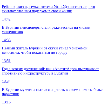
Ребенок, жизнь, семья: жители Улан-Удэ рассказали, что
считают главным подарком в своей жизни
14:42
В Бурятии пенсионеры стали реже вестись на уловки
мошенников
14:33
Пьяный житель Бурятии от скуки угнал у знакомой
велосипед, чтобы покататься по городу
13:51
Год высоких достижений: как «АпатитАгро» выстраивает
спортивную инфраструктуру в Бурятии
13:34
В Бурятии мужчина пытался спрятать в своем нижнем белье
наркотики
13:16