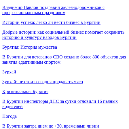
Владимир Павлов поздравил железнодорожников с
профессиональным праздником
Истории успеха: легко ли вести бизнес в Бурятии
Добрые истории: как социальный бизнес помогает сохранить
историю и культуру народов Бурятии
Бурятия: История мужества
В Бурятии для ветеранов СВО создано более 800 объектов для
занятия адаптивным спортом
Зурхай
Зурхай: не стоит сегодня продавать мясо
Криминальная Бурятия
В Бурятии инспекторы ДПС за сутки отловили 16 пьяных
водителей
Погода
В Бурятии завтра днем до +30, временами ливни