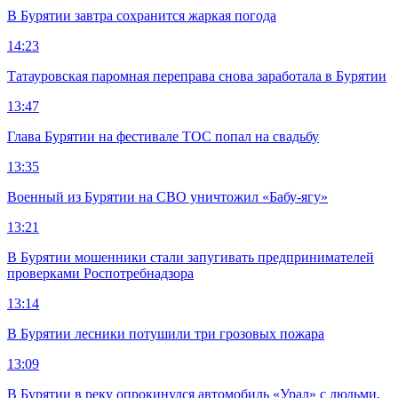
В Бурятии завтра сохранится жаркая погода
14:23
Татауровская паромная переправа снова заработала в Бурятии
13:47
Глава Бурятии на фестивале ТОС попал на свадьбу
13:35
Военный из Бурятии на СВО уничтожил «Бабу-ягу»
13:21
В Бурятии мошенники стали запугивать предпринимателей
проверками Роспотребнадзора
13:14
В Бурятии лесники потушили три грозовых пожара
13:09
В Бурятии в реку опрокинулся автомобиль «Урал» с людьми,