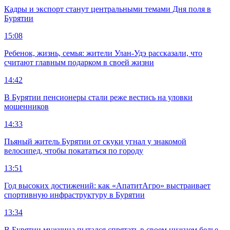
Кадры и экспорт станут центральными темами Дня поля в
Бурятии
15:08
Ребенок, жизнь, семья: жители Улан-Удэ рассказали, что
считают главным подарком в своей жизни
14:42
В Бурятии пенсионеры стали реже вестись на уловки
мошенников
14:33
Пьяный житель Бурятии от скуки угнал у знакомой
велосипед, чтобы покататься по городу
13:51
Год высоких достижений: как «АпатитАгро» выстраивает
спортивную инфраструктуру в Бурятии
13:34
В Бурятии мужчина пытался спрятать в своем нижнем белье