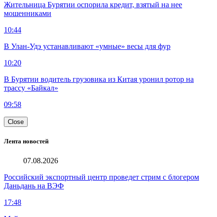
Жительница Бурятии оспорила кредит, взятый на нее
мошенниками
10:44
В Улан-Удэ устанавливают «умные» весы для фур
10:20
В Бурятии водитель грузовика из Китая уронил ротор на
трассу «Байкал»
09:58
Close
Лента новостей
07.08.2026
Российский экспортный центр проведет стрим с блогером
Даньдань на ВЭФ
17:48