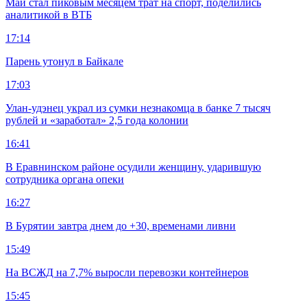
Май стал пиковым месяцем трат на спорт, поделились
аналитикой в ВТБ
17:14
Парень утонул в Байкале
17:03
Улан-удэнец украл из сумки незнакомца в банке 7 тысяч
рублей и «заработал» 2,5 года колонии
16:41
В Еравнинском районе осудили женщину, ударившую
сотрудника органа опеки
16:27
В Бурятии завтра днем до +30, временами ливни
15:49
На ВСЖД на 7,7% выросли перевозки контейнеров
15:45