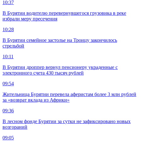
10:37
В Бурятии водителю перевернувшегося грузовика в реке
избрали меру пресечения
10:28
В Бурятии семейное застолье на Троицу закончилось
стрельбой
10:11
В Бурятии дроппер вернул пенсионеру украденные с
электронного счета 430 тысяч рублей
09:54
Жительница Бурятии перевела аферистам более 3 млн рублей
за «возврат вклада из Африки»
09:36
В лесном фонде Бурятии за сутки не зафиксировано новых
возгораний
09:05