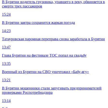
В Бурятии водитель грузовика, упавшего в реку, обвиняется в
смерти трех пассажиров
15:24
В Бурятии завтра сохранится жаркая погода
14:23
Татауровская паромная переправа снова заработала в Бурятии
13:47
Глава Бурятии на фестивале ТОС попал на свадьбу
13:35
Военный из Бурятии на СВО уничтожил «Бабу-ягу»
13:21
В Бурятии мошенники стали запугивать предпринимателей
проверками Роспотребнадзора
13:14