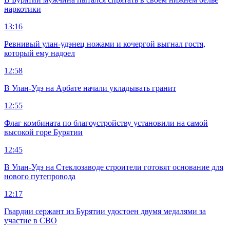
наркотики
13:16
Ревнивый улан-удэнец ножами и кочергой выгнал гостя,
который ему надоел
12:58
В Улан-Удэ на Арбате начали укладывать гранит
12:55
Флаг комбината по благоустройству установили на самой
высокой горе Бурятии
12:45
В Улан-Удэ на Стеклозаводе строители готовят основание для
нового путепровода
12:17
Гвардии сержант из Бурятии удостоен двумя медалями за
участие в СВО