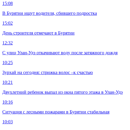
15:08
В Бурятии ищут водителя, сбившего подростка
15:02
День строителя отмечают в Бурятии
12:32
С улиц Улан-Удэ откачивают воду после затяжного дождя
10:25
Зурхай на сегодня: стрижка волос –к счастью
10:21
Двухлетний ребенок выпал из окна пятого этажа в Улан-Удэ
10:16
Ситуация с лесными пожарами в Бурятии стабильная
10:03