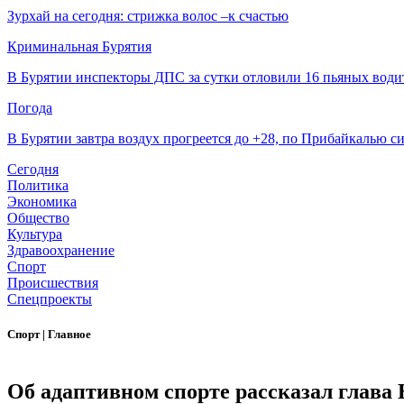
Зурхай на сегодня: стрижка волос –к счастью
Криминальная Бурятия
В Бурятии инспекторы ДПС за сутки отловили 16 пьяных води
Погода
В Бурятии завтра воздух прогреется до +28, по Прибайкалью 
Сегодня
Политика
Экономика
Общество
Культура
Здравоохранение
Спорт
Происшествия
Спецпроекты
Спорт
|
Главное
Об адаптивном спорте рассказал глава