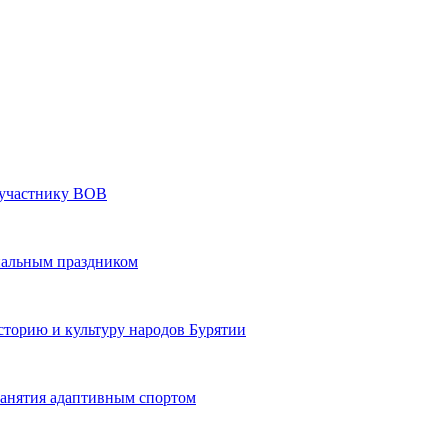
» участнику ВОВ
нальным праздником
сторию и культуру народов Бурятии
 занятия адаптивным спортом