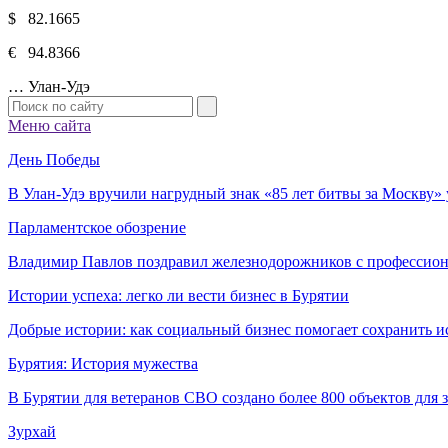
$ 82.1665
€ 94.8366
…
Улан-Удэ
Меню сайта
День Победы
В Улан-Удэ вручили нагрудный знак «85 лет битвы за Москву
Парламентское обозрение
Владимир Павлов поздравил железнодорожников с профессио
Истории успеха: легко ли вести бизнес в Бурятии
Добрые истории: как социальный бизнес помогает сохранить и
Бурятия: История мужества
В Бурятии для ветеранов СВО создано более 800 объектов для
Зурхай