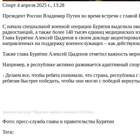
Спорт
4 апреля 2025 г., 13:28
Президент России Владимир Путин во время встречи с главой
С начала специальной военной операции Бурятия выделила око
радиостанций, а также более 140 тысяч единиц медицинских из
Глава Бурятии Алексей Цыденов в своем докладе акцентировал
направленных на поддержку военнослужащих – как действующих
Также глава Бурятии Алексей Цыденов отметил важность меро
Например, в республике активно развивается адаптивный спор
- Делаем все, чтобы ребята понимали, что страна, республика с
ребятам быстрее победить, чтобы они могли с победой вернуть
Заметили опечатку? Выделите ошибку и нажмите Ctrl+Enter.
Фото: пресс-служба главы и правительства Бурятии
Теги: