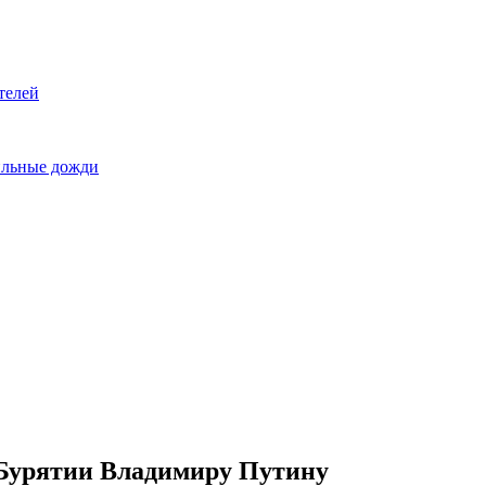
телей
сильные дожди
 Бурятии Владимиру Путину