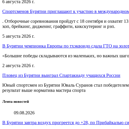
6 августа 2026 г.
Спортсменов Бурятии приглашают к участию в международном
. Отборочные соревнования пройдут с 18 сентября и охватят 13
хоп, брейкинг, диджеинг, граффити, кикскутеринг и рэп.
5 августа 2026 г.
В Бурятии чемпионка Европы по тхэквондо сдала ГТО на золот
«Большие победы складываются из маленьких, но важных шагов
2 августа 2026 г.
Пловец из Бурятии выиграл Спартакиаду учащихся России
Юный спортсмен из Бурятии Юваль Суранов стал победителем 
результат выше норматива мастера спорта
Лента новостей
09.08.2026
В Бурятии завтра воздух прогреется до +28, по Прибайкалью 