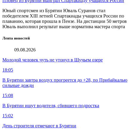
Пловец из Бурятии выиграл Спартакиаду учащихся России
Юный спортсмен из Бурятии Юваль Суранов стал
победителем XIII летней Спартакиады учащихся России по
плаванию, которая прошла в Пензе. На дистанции 50 метров
Юваль выполнил результат выше норматива мастера спорта
Лента новостей
09.08.2026
Молодой человек чуть не утонул в Щучьем озере
18:05
В Бурятии завтра воздух прогреется до +28, по Прибайкалью
сильные дожди
15:08
В Бурятии ищут водителя, сбившего подростка
15:02
День строителя отмечают в Бурятии