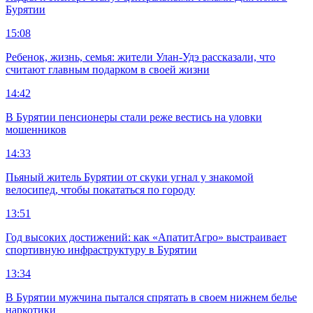
Бурятии
15:08
Ребенок, жизнь, семья: жители Улан-Удэ рассказали, что
считают главным подарком в своей жизни
14:42
В Бурятии пенсионеры стали реже вестись на уловки
мошенников
14:33
Пьяный житель Бурятии от скуки угнал у знакомой
велосипед, чтобы покататься по городу
13:51
Год высоких достижений: как «АпатитАгро» выстраивает
спортивную инфраструктуру в Бурятии
13:34
В Бурятии мужчина пытался спрятать в своем нижнем белье
наркотики