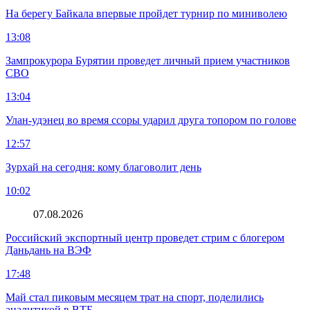
На берегу Байкала впервые пройдет турнир по миниволею
13:08
Зампрокурора Бурятии проведет личный прием участников
СВО
13:04
Улан-удэнец во время ссоры ударил друга топором по голове
12:57
Зурхай на сегодня: кому благоволит день
10:02
07.08.2026
Российский экспортный центр проведет стрим с блогером
Даньдань на ВЭФ
17:48
Май стал пиковым месяцем трат на спорт, поделились
аналитикой в ВТБ