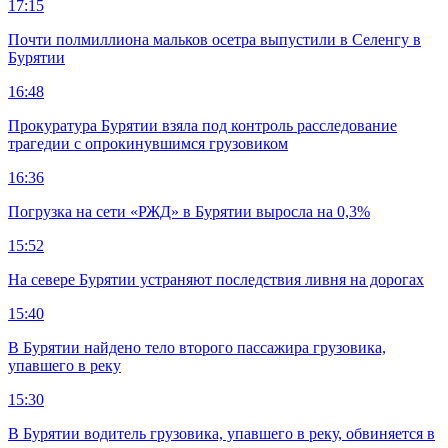
17:15
Почти полмиллиона мальков осетра выпустили в Селенгу в
Бурятии
16:48
Прокуратура Бурятии взяла под контроль расследование
трагедии с опрокинувшимся грузовиком
16:36
Погрузка на сети «РЖД» в Бурятии выросла на 0,3%
15:52
На севере Бурятии устраняют последствия ливня на дорогах
15:40
В Бурятии найдено тело второго пассажира грузовика,
упавшего в реку
15:30
В Бурятии водитель грузовика, упавшего в реку, обвиняется в