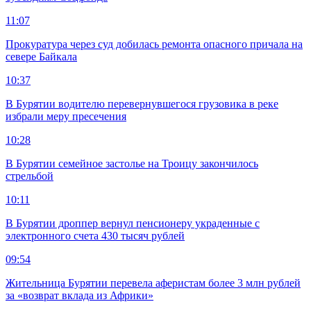
11:07
Прокуратура через суд добилась ремонта опасного причала на
севере Байкала
10:37
В Бурятии водителю перевернувшегося грузовика в реке
избрали меру пресечения
10:28
В Бурятии семейное застолье на Троицу закончилось
стрельбой
10:11
В Бурятии дроппер вернул пенсионеру украденные с
электронного счета 430 тысяч рублей
09:54
Жительница Бурятии перевела аферистам более 3 млн рублей
за «возврат вклада из Африки»