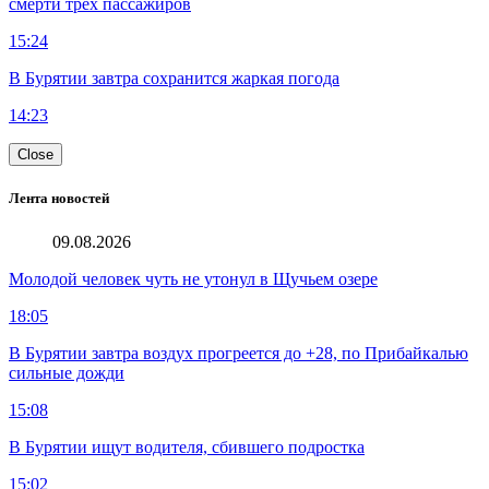
смерти трех пассажиров
15:24
В Бурятии завтра сохранится жаркая погода
14:23
Close
Лента новостей
09.08.2026
Молодой человек чуть не утонул в Щучьем озере
18:05
В Бурятии завтра воздух прогреется до +28, по Прибайкалью
сильные дожди
15:08
В Бурятии ищут водителя, сбившего подростка
15:02