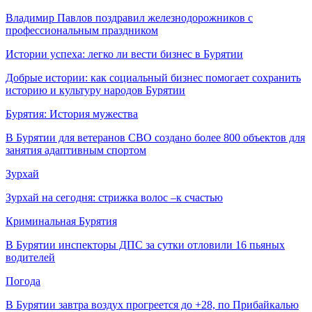
Владимир Павлов поздравил железнодорожников с
профессиональным праздником
Истории успеха: легко ли вести бизнес в Бурятии
Добрые истории: как социальный бизнес помогает сохранить
историю и культуру народов Бурятии
Бурятия: История мужества
В Бурятии для ветеранов СВО создано более 800 объектов для
занятия адаптивным спортом
Зурхай
Зурхай на сегодня: стрижка волос –к счастью
Криминальная Бурятия
В Бурятии инспекторы ДПС за сутки отловили 16 пьяных
водителей
Погода
В Бурятии завтра воздух прогреется до +28, по Прибайкалью