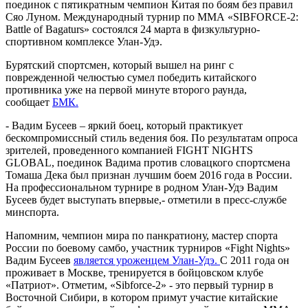
поединок с пятикратным чемпион Китая по боям без правил
Сяо Луном. Международный турнир по ММА «SIBFORCE-2:
Battle of Bagaturs» состоялся 24 марта в физкультурно-
спортивном комплексе Улан-Удэ.
Бурятский спортсмен, который вышел на ринг с
поврежденной челюстью сумел победить китайского
противника уже на первой минуте второго раунда,
сообщает
БМК.
- Вадим Бусеев – яркий боец, который практикует
бескомпромиссный стиль ведения боя. По результатам опроса
зрителей, проведенного компанией FIGHT NIGHTS
GLOBAL, поединок Вадима против словацкого спортсмена
Томаша Дека был признан лучшим боем 2016 года в России.
На профессиональном турнире в родном Улан-Удэ Вадим
Бусеев будет выступать впервые,- отметили в пресс-службе
минспорта.
Напомним, чемпион мира по панкратиону, мастер спорта
России по боевому самбо, участник турниров «Fight Nights»
Вадим Бусеев
является уроженцем Улан-Удэ.
С 2011 года он
проживает в Москве, тренируется в бойцовском клубе
«Патриот». Отметим, «Sibforce-2» - это первый турнир в
Восточной Сибири, в котором примут участие китайские