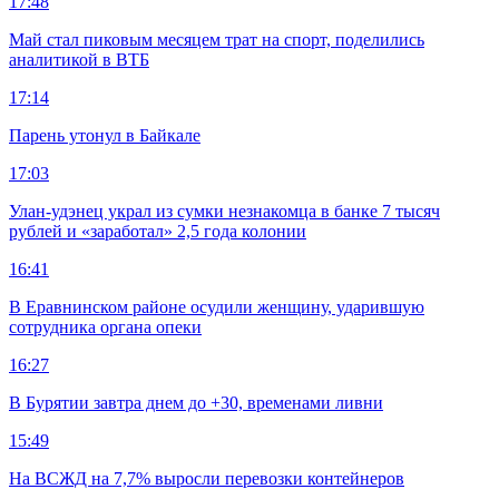
17:48
Май стал пиковым месяцем трат на спорт, поделились
аналитикой в ВТБ
17:14
Парень утонул в Байкале
17:03
Улан-удэнец украл из сумки незнакомца в банке 7 тысяч
рублей и «заработал» 2,5 года колонии
16:41
В Еравнинском районе осудили женщину, ударившую
сотрудника органа опеки
16:27
В Бурятии завтра днем до +30, временами ливни
15:49
На ВСЖД на 7,7% выросли перевозки контейнеров