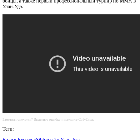
бойцы, а также первый профессиональный турнир по ММА в
Улан-Удэ.
Заметили опечатку? Выделите ошибку и нажмите Ctrl+Enter.
Теги:
Вадим Бусеев
«Sibforce-2»
Улан-Удэ