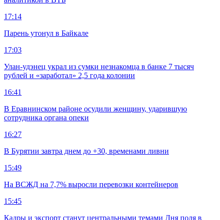
17:14
Парень утонул в Байкале
17:03
Улан-удэнец украл из сумки незнакомца в банке 7 тысяч
рублей и «заработал» 2,5 года колонии
16:41
В Еравнинском районе осудили женщину, ударившую
сотрудника органа опеки
16:27
В Бурятии завтра днем до +30, временами ливни
15:49
На ВСЖД на 7,7% выросли перевозки контейнеров
15:45
Кадры и экспорт станут центральными темами Дня поля в