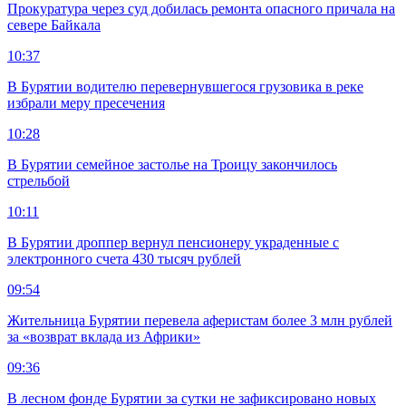
Прокуратура через суд добилась ремонта опасного причала на
севере Байкала
10:37
В Бурятии водителю перевернувшегося грузовика в реке
избрали меру пресечения
10:28
В Бурятии семейное застолье на Троицу закончилось
стрельбой
10:11
В Бурятии дроппер вернул пенсионеру украденные с
электронного счета 430 тысяч рублей
09:54
Жительница Бурятии перевела аферистам более 3 млн рублей
за «возврат вклада из Африки»
09:36
В лесном фонде Бурятии за сутки не зафиксировано новых