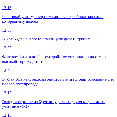
13:16
Ревнивый улан-удэнец ножами и кочергой выгнал гостя,
который ему надоел
12:58
В Улан-Удэ на Арбате начали укладывать гранит
12:55
Флаг комбината по благоустройству установили на самой
высокой горе Бурятии
12:45
В Улан-Удэ на Стеклозаводе строители готовят основание для
нового путепровода
12:17
Гвардии сержант из Бурятии удостоен двумя медалями за
участие в СВО
12:11