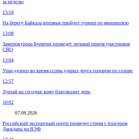
за неделю
13:18
На берегу Байкала впервые пройдет турнир по миниволею
13:08
Зампрокурора Бурятии проведет личный прием участников
СВО
13:04
Улан-удэнец во время ссоры ударил друга топором по голове
12:57
Зурхай на сегодня: кому благоволит день
10:02
07.08.2026
Российский экспортный центр проведет стрим с блогером
Даньдань на ВЭФ