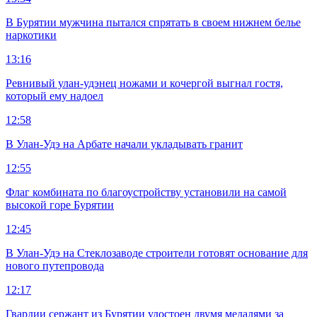
В Бурятии мужчина пытался спрятать в своем нижнем белье
наркотики
13:16
Ревнивый улан-удэнец ножами и кочергой выгнал гостя,
который ему надоел
12:58
В Улан-Удэ на Арбате начали укладывать гранит
12:55
Флаг комбината по благоустройству установили на самой
высокой горе Бурятии
12:45
В Улан-Удэ на Стеклозаводе строители готовят основание для
нового путепровода
12:17
Гвардии сержант из Бурятии удостоен двумя медалями за