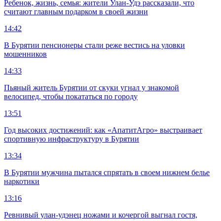
Ребенок, жизнь, семья: жители Улан-Удэ рассказали, что
считают главным подарком в своей жизни
14:42
В Бурятии пенсионеры стали реже вестись на уловки
мошенников
14:33
Пьяный житель Бурятии от скуки угнал у знакомой
велосипед, чтобы покататься по городу
13:51
Год высоких достижений: как «АпатитАгро» выстраивает
спортивную инфраструктуру в Бурятии
13:34
В Бурятии мужчина пытался спрятать в своем нижнем белье
наркотики
13:16
Ревнивый улан-удэнец ножами и кочергой выгнал гостя,