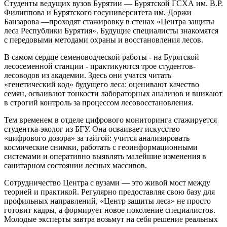
Студенты ведущих вузов Бурятии — Бурятской ГСХА им. В.Р.
Филиппова и Бурятского госуниверситета им. Доржи
Банзарова —проходят стажировку в стенах «Центра защиты
леса Республики Бурятия». Будущие специалисты знакомятся
с передовыми методами охраны и восстановления лесов.
В самом сердце семеноводческой работы - на Бурятской
лесосеменной станции - практикуются трое студентов-
лесоводов из академии. Здесь они учатся читать
«генетический код» будущего леса: оценивают качество
семян, осваивают тонкости лабораторных анализов и вникают
в строгий контроль за процессом лесовосстановления.
Тем временем в отделе цифрового мониторинга стажируется
студентка-эколог из БГУ. Она осваивает искусство
«цифрового дозора» за тайгой: учится анализировать
космические снимки, работать с геоинформационными
системами и оперативно выявлять малейшие изменения в
санитарном состоянии лесных массивов.
Сотрудничество Центра с вузами — это живой мост между
теорией и практикой. Регулярно предоставляя свою базу для
профильных направлений, «Центр защиты леса» не просто
готовит кадры, а формирует новое поколение специалистов.
Молодые эксперты завтра возьмут на себя решение реальных