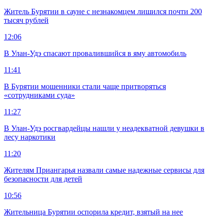
Житель Бурятии в сауне с незнакомцем лишился почти 200
тысяч рублей
12:06
В Улан-Удэ спасают провалившийся в яму автомобиль
11:41
В Бурятии мошенники стали чаще притворяться
«сотрудниками суда»
11:27
В Улан-Удэ росгвардейцы нашли у неадекватной девушки в
лесу наркотики
11:20
Жителям Приангарья назвали самые надежные сервисы для
безопасности для детей
10:56
Жительница Бурятии оспорила кредит, взятый на нее