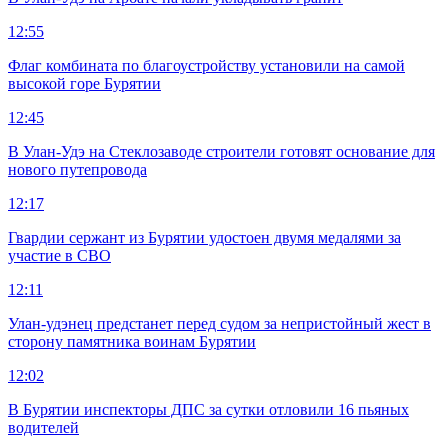
12:55
Флаг комбината по благоустройству установили на самой
высокой горе Бурятии
12:45
В Улан-Удэ на Стеклозаводе строители готовят основание для
нового путепровода
12:17
Гвардии сержант из Бурятии удостоен двумя медалями за
участие в СВО
12:11
Улан-удэнец предстанет перед судом за непристойный жест в
сторону памятника воинам Бурятии
12:02
В Бурятии инспекторы ДПС за сутки отловили 16 пьяных
водителей