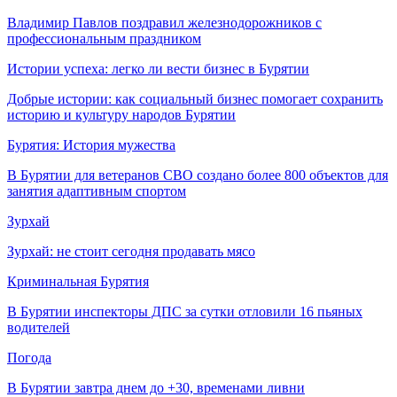
Владимир Павлов поздравил железнодорожников с
профессиональным праздником
Истории успеха: легко ли вести бизнес в Бурятии
Добрые истории: как социальный бизнес помогает сохранить
историю и культуру народов Бурятии
Бурятия: История мужества
В Бурятии для ветеранов СВО создано более 800 объектов для
занятия адаптивным спортом
Зурхай
Зурхай: не стоит сегодня продавать мясо
Криминальная Бурятия
В Бурятии инспекторы ДПС за сутки отловили 16 пьяных
водителей
Погода
В Бурятии завтра днем до +30, временами ливни