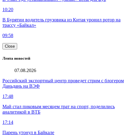
10:20
В Бурятии водитель грузовика из Китая уронил ротор на
трассу «Байкал»
09:58
Close
Лента новостей
07.08.2026
Российский экспортный центр проведет стрим с блогером
Даньдань на ВЭФ
17:48
Май стал пиковым месяцем трат на спорт, поделились
аналитикой в ВТБ
17:14
Парень утонул в Байкале