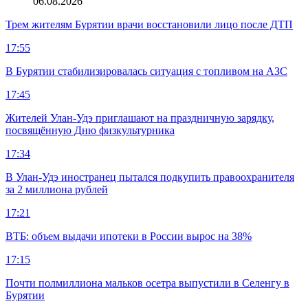
06.08.2026
Трем жителям Бурятии врачи восстановили лицо после ДТП
17:55
В Бурятии стабилизировалась ситуация с топливом на АЗС
17:45
Жителей Улан-Удэ приглашают на праздничную зарядку,
посвящённую Дню физкультурника
17:34
В Улан-Удэ иностранец пытался подкупить правоохранителя
за 2 миллиона рублей
17:21
ВТБ: объем выдачи ипотеки в России вырос на 38%
17:15
Почти полмиллиона мальков осетра выпустили в Селенгу в
Бурятии