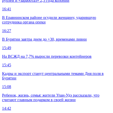
рублей и «заработал» 2,5 года колонии
16:41
В Еравнинском районе осудили женщину, ударившую
сотрудника органа опеки
16:27
В Бурятии завтра днем до +30, временами ливни
15:49
На ВСЖД на 7,7% выросли перевозки контейнеров
15:45
Кадры и экспорт станут центральными темами Дня поля в
Бурятии
15:08
Ребенок, жизнь, семья: жители Улан-Удэ рассказали, что
считают главным подарком в своей жизни
14:42