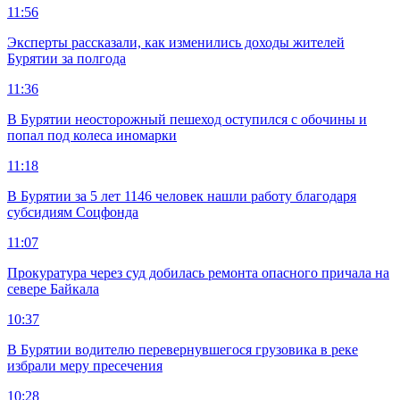
11:56
Эксперты рассказали, как изменились доходы жителей
Бурятии за полгода
11:36
В Бурятии неосторожный пешеход оступился с обочины и
попал под колеса иномарки
11:18
В Бурятии за 5 лет 1146 человек нашли работу благодаря
субсидиям Соцфонда
11:07
Прокуратура через суд добилась ремонта опасного причала на
севере Байкала
10:37
В Бурятии водителю перевернувшегося грузовика в реке
избрали меру пресечения
10:28