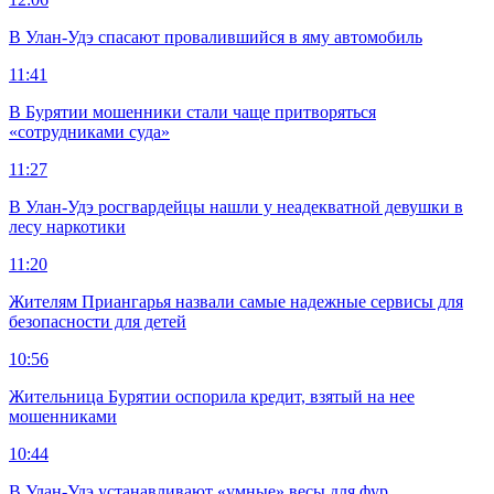
В Улан-Удэ спасают провалившийся в яму автомобиль
11:41
В Бурятии мошенники стали чаще притворяться
«сотрудниками суда»
11:27
В Улан-Удэ росгвардейцы нашли у неадекватной девушки в
лесу наркотики
11:20
Жителям Приангарья назвали самые надежные сервисы для
безопасности для детей
10:56
Жительница Бурятии оспорила кредит, взятый на нее
мошенниками
10:44
В Улан-Удэ устанавливают «умные» весы для фур