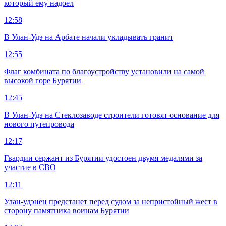
который ему надоел
12:58
В Улан-Удэ на Арбате начали укладывать гранит
12:55
Флаг комбината по благоустройству установили на самой
высокой горе Бурятии
12:45
В Улан-Удэ на Стеклозаводе строители готовят основание для
нового путепровода
12:17
Гвардии сержант из Бурятии удостоен двумя медалями за
участие в СВО
12:11
Улан-удэнец предстанет перед судом за непристойный жест в
сторону памятника воинам Бурятии