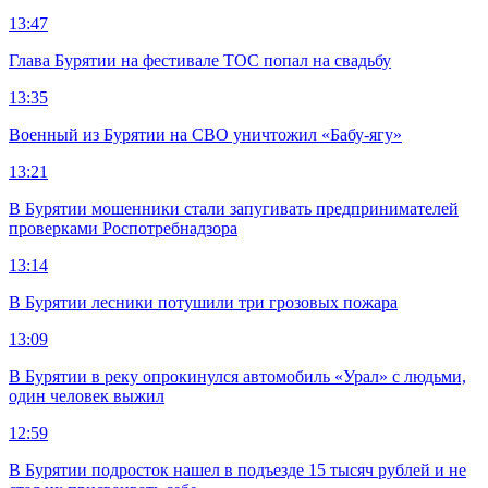
13:47
Глава Бурятии на фестивале ТОС попал на свадьбу
13:35
Военный из Бурятии на СВО уничтожил «Бабу-ягу»
13:21
В Бурятии мошенники стали запугивать предпринимателей
проверками Роспотребнадзора
13:14
В Бурятии лесники потушили три грозовых пожара
13:09
В Бурятии в реку опрокинулся автомобиль «Урал» с людьми,
один человек выжил
12:59
В Бурятии подросток нашел в подъезде 15 тысяч рублей и не