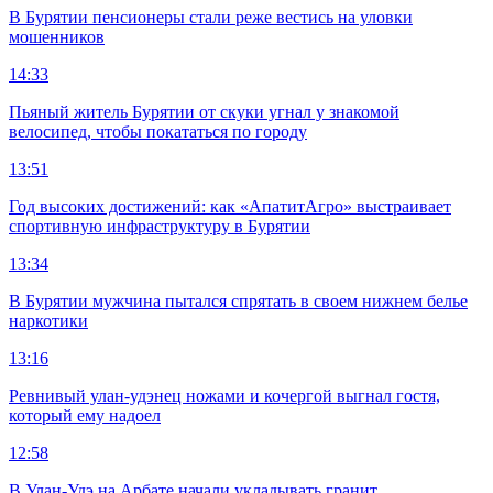
В Бурятии пенсионеры стали реже вестись на уловки
мошенников
14:33
Пьяный житель Бурятии от скуки угнал у знакомой
велосипед, чтобы покататься по городу
13:51
Год высоких достижений: как «АпатитАгро» выстраивает
спортивную инфраструктуру в Бурятии
13:34
В Бурятии мужчина пытался спрятать в своем нижнем белье
наркотики
13:16
Ревнивый улан-удэнец ножами и кочергой выгнал гостя,
который ему надоел
12:58
В Улан-Удэ на Арбате начали укладывать гранит