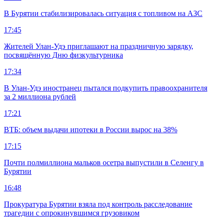
В Бурятии стабилизировалась ситуация с топливом на АЗС
17:45
Жителей Улан-Удэ приглашают на праздничную зарядку,
посвящённую Дню физкультурника
17:34
В Улан-Удэ иностранец пытался подкупить правоохранителя
за 2 миллиона рублей
17:21
ВТБ: объем выдачи ипотеки в России вырос на 38%
17:15
Почти полмиллиона мальков осетра выпустили в Селенгу в
Бурятии
16:48
Прокуратура Бурятии взяла под контроль расследование
трагедии с опрокинувшимся грузовиком