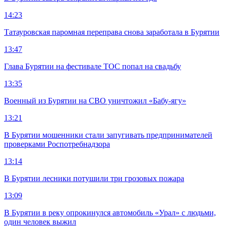
14:23
Татауровская паромная переправа снова заработала в Бурятии
13:47
Глава Бурятии на фестивале ТОС попал на свадьбу
13:35
Военный из Бурятии на СВО уничтожил «Бабу-ягу»
13:21
В Бурятии мошенники стали запугивать предпринимателей
проверками Роспотребнадзора
13:14
В Бурятии лесники потушили три грозовых пожара
13:09
В Бурятии в реку опрокинулся автомобиль «Урал» с людьми,
один человек выжил