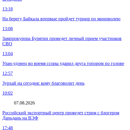
13:18
На берегу Байкала впервые пройдет турнир по миниволею
13:08
Зампрокурора Бурятии проведет личный прием участников
СВО
13:04
Улан-удэнец во время ссоры ударил друга топором по голове
12:57
Зурхай на сегодня: кому благоволит день
10:02
07.08.2026
Российский экспортный центр проведет стрим с блогером
Даньдань на ВЭФ
17:48