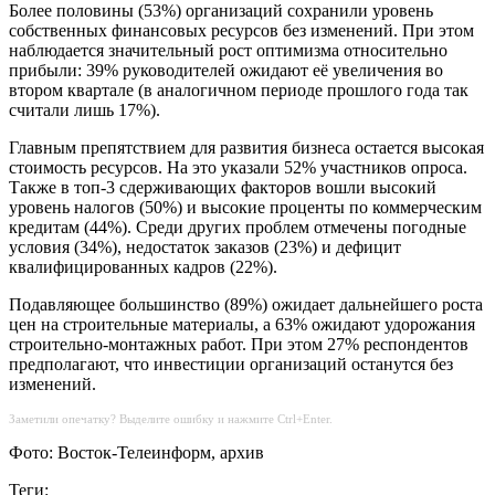
Более половины (53%) организаций сохранили уровень
собственных финансовых ресурсов без изменений. При этом
наблюдается значительный рост оптимизма относительно
прибыли: 39% руководителей ожидают её увеличения во
втором квартале (в аналогичном периоде прошлого года так
считали лишь 17%).
Главным препятствием для развития бизнеса остается высокая
стоимость ресурсов. На это указали 52% участников опроса.
Также в топ-3 сдерживающих факторов вошли высокий
уровень налогов (50%) и высокие проценты по коммерческим
кредитам (44%). Среди других проблем отмечены погодные
условия (34%), недостаток заказов (23%) и дефицит
квалифицированных кадров (22%).
Подавляющее большинство (89%) ожидает дальнейшего роста
цен на строительные материалы, а 63% ожидают удорожания
строительно-монтажных работ. При этом 27% респондентов
предполагают, что инвестиции организаций останутся без
изменений.
Заметили опечатку? Выделите ошибку и нажмите Ctrl+Enter.
Фото: Восток-Телеинформ, архив
Теги: