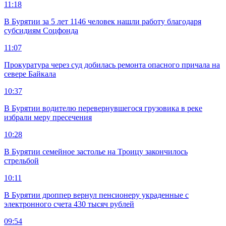
11:18
В Бурятии за 5 лет 1146 человек нашли работу благодаря
субсидиям Соцфонда
11:07
Прокуратура через суд добилась ремонта опасного причала на
севере Байкала
10:37
В Бурятии водителю перевернувшегося грузовика в реке
избрали меру пресечения
10:28
В Бурятии семейное застолье на Троицу закончилось
стрельбой
10:11
В Бурятии дроппер вернул пенсионеру украденные с
электронного счета 430 тысяч рублей
09:54