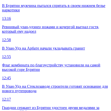
В Бурятии мужчина пытался спрятать в своем нижнем белье
наркотики
13:16
Ревнивый улан-удэнец ножами и кочергой выгнал гостя,
который ему надоел
12:58
В Улан-Удэ на Арбате начали укладывать гранит
12:55
Флаг комбината по благоустройству установили на самой
высокой горе Бурятии
12:45
В Улан-Удэ на Стеклозаводе строители готовят основание для
нового путепровода
12:17
Гвардии сержант из Бурятии удостоен двумя медалями за