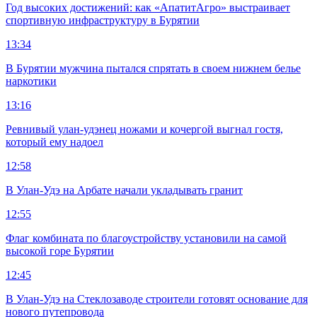
Год высоких достижений: как «АпатитАгро» выстраивает
спортивную инфраструктуру в Бурятии
13:34
В Бурятии мужчина пытался спрятать в своем нижнем белье
наркотики
13:16
Ревнивый улан-удэнец ножами и кочергой выгнал гостя,
который ему надоел
12:58
В Улан-Удэ на Арбате начали укладывать гранит
12:55
Флаг комбината по благоустройству установили на самой
высокой горе Бурятии
12:45
В Улан-Удэ на Стеклозаводе строители готовят основание для
нового путепровода