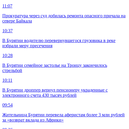
11:07
Прокуратура через суд добилась ремонта опасного причала на
севере Байкала
10:37
В Бурятии водителю перевернувшегося грузовика в реке
избрали меру пресечения
10:28
В Бурятии семейное застолье на Троицу закончилось
стрельбой
10:11
В Бурятии дроппер вернул пенсионеру украденные с
электронного счета 430 тысяч рублей
09:54
Жительница Бурятии перевела аферистам более 3 млн рублей
за «возврат вклада из Африки»