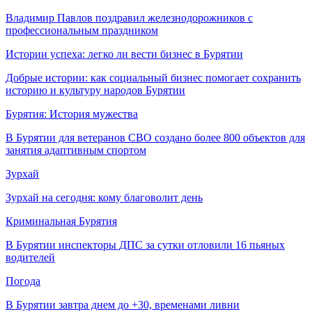
Владимир Павлов поздравил железнодорожников с
профессиональным праздником
Истории успеха: легко ли вести бизнес в Бурятии
Добрые истории: как социальный бизнес помогает сохранить
историю и культуру народов Бурятии
Бурятия: История мужества
В Бурятии для ветеранов СВО создано более 800 объектов для
занятия адаптивным спортом
Зурхай
Зурхай на сегодня: кому благоволит день
Криминальная Бурятия
В Бурятии инспекторы ДПС за сутки отловили 16 пьяных
водителей
Погода
В Бурятии завтра днем до +30, временами ливни