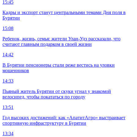
15:45
Кадры и экспорт станут центральными темами Дня поля в
Бурятии
15:08
Ребенок, жизнь, семья: жители Улан-Удэ рассказали, что
считают главным подарком в своей жизни
14:42
В Бурятии пенсионеры стали реже вестись на уловки
мошенников
14:33
Пьяный житель Бурятии от скуки угнал у знакомой
велосипед, чтобы покататься по городу
13:51
Год высоких достижений: как «АпатитАгро» выстраивает
спортивную инфраструктуру в Бурятии
13:34