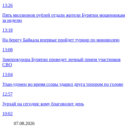
13:26
Пять миллионов рублей отдали жители Бурятии мошенникам
за неделю
13:18
На берегу Байкала впервые пройдет турнир по миниволею
13:08
Зампрокурора Бурятии проведет личный прием участников
СВО
13:04
Улан-удэнец во время ссоры ударил друга топором по голове
12:57
Зурхай на сегодня: кому благоволит день
10:02
07.08.2026