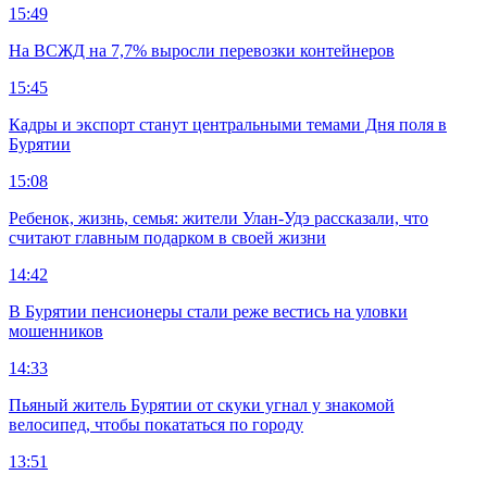
15:49
На ВСЖД на 7,7% выросли перевозки контейнеров
15:45
Кадры и экспорт станут центральными темами Дня поля в
Бурятии
15:08
Ребенок, жизнь, семья: жители Улан-Удэ рассказали, что
считают главным подарком в своей жизни
14:42
В Бурятии пенсионеры стали реже вестись на уловки
мошенников
14:33
Пьяный житель Бурятии от скуки угнал у знакомой
велосипед, чтобы покататься по городу
13:51