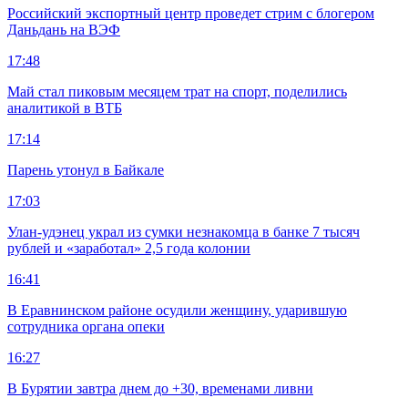
Российский экспортный центр проведет стрим с блогером
Даньдань на ВЭФ
17:48
Май стал пиковым месяцем трат на спорт, поделились
аналитикой в ВТБ
17:14
Парень утонул в Байкале
17:03
Улан-удэнец украл из сумки незнакомца в банке 7 тысяч
рублей и «заработал» 2,5 года колонии
16:41
В Еравнинском районе осудили женщину, ударившую
сотрудника органа опеки
16:27
В Бурятии завтра днем до +30, временами ливни