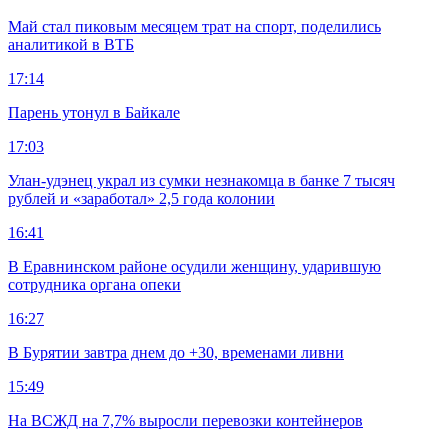
Май стал пиковым месяцем трат на спорт, поделились
аналитикой в ВТБ
17:14
Парень утонул в Байкале
17:03
Улан-удэнец украл из сумки незнакомца в банке 7 тысяч
рублей и «заработал» 2,5 года колонии
16:41
В Еравнинском районе осудили женщину, ударившую
сотрудника органа опеки
16:27
В Бурятии завтра днем до +30, временами ливни
15:49
На ВСЖД на 7,7% выросли перевозки контейнеров