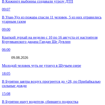
В Кижинге выбоины создавали угрозу ДТП
09:07
В Улан-Удэ из пожара спасли 11 человек, 5 из них отравились
угарным газом
09:00
Краткий зурхай на неделю с 10 по 16 августа от настоятеля
Курумканского дацана Гандан Ше Дувлин
06:00
09.08.2026
Молодой человек чуть не утонул в Щучьем озере
18:05
В Бурятии завтра воздух прогреется до +28, по Прибайкалью
сильные дожди
15:08
В Бурятии ищут водителя, сбившего подростка