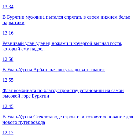
13:34
В Бурятии мужчина пытался спрятать в своем нижнем белье
наркотики
13:16
Ревнивый улан-удэнец ножами и кочергой выгнал гостя,
который ему надоел
12:58
В Улан-Удэ на Арбате начали укладывать гранит
12:55
Флаг комбината по благоустройству установили на самой
высокой горе Бурятии
12:45
В Улан-Удэ на Стеклозаводе строители готовят основание для
нового путепровода
12:17