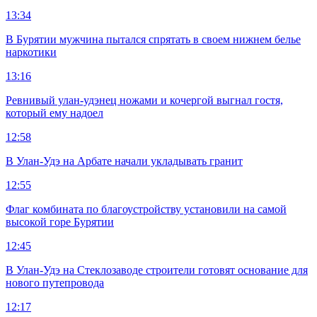
13:34
В Бурятии мужчина пытался спрятать в своем нижнем белье
наркотики
13:16
Ревнивый улан-удэнец ножами и кочергой выгнал гостя,
который ему надоел
12:58
В Улан-Удэ на Арбате начали укладывать гранит
12:55
Флаг комбината по благоустройству установили на самой
высокой горе Бурятии
12:45
В Улан-Удэ на Стеклозаводе строители готовят основание для
нового путепровода
12:17