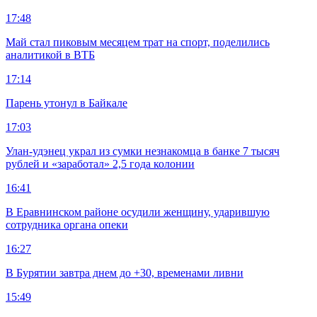
17:48
Май стал пиковым месяцем трат на спорт, поделились
аналитикой в ВТБ
17:14
Парень утонул в Байкале
17:03
Улан-удэнец украл из сумки незнакомца в банке 7 тысяч
рублей и «заработал» 2,5 года колонии
16:41
В Еравнинском районе осудили женщину, ударившую
сотрудника органа опеки
16:27
В Бурятии завтра днем до +30, временами ливни
15:49