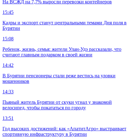
На ВСЖД на 7,7% выросли перевозки контейнеров
15:45
Кадры и экспорт станут центральными темами Дня поля в
Бурятии
15:08
Ребенок, жизнь, семья: жители Улан-Удэ рассказали, что
считают главным подарком в своей жизни
14:42
В Бурятии пенсионеры стали реже вестись на уловки
мошенников
14:33
Пьяный житель Бурятии от скуки угнал у знакомой
велосипед, чтобы покататься по городу
13:51
Год высоких достижений: как «АпатитАгро» выстраивает
спортивную инфраструктуру в Бурятии