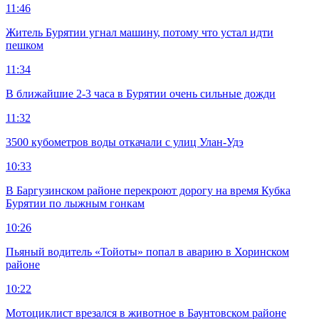
11:46
Житель Бурятии угнал машину, потому что устал идти
пешком
11:34
В ближайшие 2-3 часа в Бурятии очень сильные дожди
11:32
3500 кубометров воды откачали с улиц Улан-Удэ
10:33
В Баргузинском районе перекроют дорогу на время Кубка
Бурятии по лыжным гонкам
10:26
Пьяный водитель «Тойоты» попал в аварию в Хоринском
районе
10:22
Мотоциклист врезался в животное в Баунтовском районе