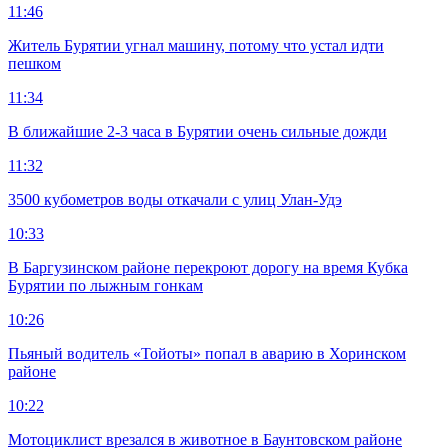
11:46
Житель Бурятии угнал машину, потому что устал идти
пешком
11:34
В ближайшие 2-3 часа в Бурятии очень сильные дожди
11:32
3500 кубометров воды откачали с улиц Улан-Удэ
10:33
В Баргузинском районе перекроют дорогу на время Кубка
Бурятии по лыжным гонкам
10:26
Пьяный водитель «Тойоты» попал в аварию в Хоринском
районе
10:22
Мотоциклист врезался в животное в Баунтовском районе