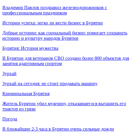
Владимир Павлов поздравил железнодорожников с
профессиональным праздником
Истории успеха: легко ли вести бизнес в Бурятии
Добрые истории: как социальный бизнес помогает сохранить
историю и культуру народов Бурятии
Бурятия: История мужества
В Бурятии для ветеранов СВО создано более 800 объектов для
занятия адаптивным спортом
Зурхай
Зурхай на сегодня: не стоит продавать машину
Криминальная Бурятия
Житель Бурятии убил мужчину, отказавшегося вытащить его
трактор из грязи
Погода
В ближайшие 2-3 часа в Бурятии очень сильные дожди