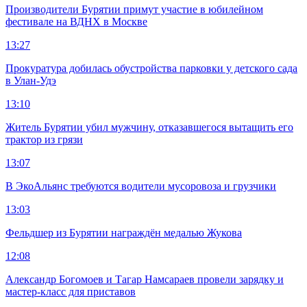
Производители Бурятии примут участие в юбилейном
фестивале на ВДНХ в Москве
13:27
Прокуратура добилась обустройства парковки у детского сада
в Улан-Удэ
13:10
Житель Бурятии убил мужчину, отказавшегося вытащить его
трактор из грязи
13:07
В ЭкоАльянс требуются водители мусоровоза и грузчики
13:03
Фельдшер из Бурятии награждён медалью Жукова
12:08
Александр Богомоев и Тагар Намсараев провели зарядку и
мастер-класс для приставов