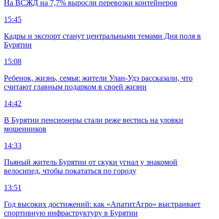
На ВСЖД на 7,7% выросли перевозки контейнеров
15:45
Кадры и экспорт станут центральными темами Дня поля в
Бурятии
15:08
Ребенок, жизнь, семья: жители Улан-Удэ рассказали, что
считают главным подарком в своей жизни
14:42
В Бурятии пенсионеры стали реже вестись на уловки
мошенников
14:33
Пьяный житель Бурятии от скуки угнал у знакомой
велосипед, чтобы покататься по городу
13:51
Год высоких достижений: как «АпатитАгро» выстраивает
спортивную инфраструктуру в Бурятии