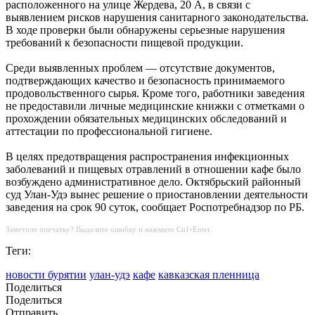
расположенного на улице Жердева, 20 А, в связи с
выявлением рисков нарушения санитарного законодательства.
В ходе проверки были обнаружены серьезные нарушения
требований к безопасности пищевой продукции.
Среди выявленных проблем — отсутствие документов,
подтверждающих качество и безопасность принимаемого
продовольственного сырья. Кроме того, работники заведения
не предоставили личные медицинские книжки с отметками о
прохождении обязательных медицинских обследований и
аттестации по профессиональной гигиене.
В целях предотвращения распространения инфекционных
заболеваний и пищевых отравлений в отношении кафе было
возбуждено административное дело. Октябрьский районный
суд Улан-Удэ вынес решение о приостановлении деятельности
заведения на срок 90 суток, сообщает Роспотребнадзор по РБ.
Заметили опечатку? Выделите ошибку и нажмите Ctrl+Enter.
Теги:
новости бурятии
улан-удэ
кафе
кавказская пленница
Поделиться
Поделиться
Отправить