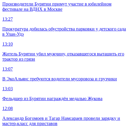
Производители Бурятии примут участие в юбилейном
фестивале на ВДНХ в Москве
13:27
Прокуратура добилась обустройства парковки у детского сада
в Улан-Удэ
13:10
Житель Бурятии убил мужчину, отказавшегося вытащить его
трактор из грязи
13:07
В ЭкоАльянс требуются водители мусоровоза и грузчики
13:03
Фельдшер из Бурятии награждён медалью Жукова
12:08
Александр Богомоев и Тагар Намсараев провели зарядку и
мастер-класс для приставов