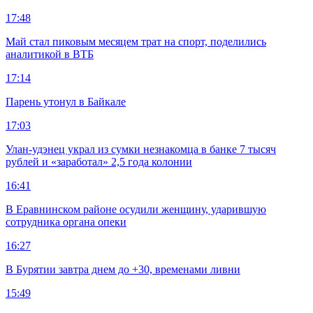
17:48
Май стал пиковым месяцем трат на спорт, поделились
аналитикой в ВТБ
17:14
Парень утонул в Байкале
17:03
Улан-удэнец украл из сумки незнакомца в банке 7 тысяч
рублей и «заработал» 2,5 года колонии
16:41
В Еравнинском районе осудили женщину, ударившую
сотрудника органа опеки
16:27
В Бурятии завтра днем до +30, временами ливни
15:49