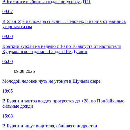
В Кижинге выбоины создавали угрозу ДТП
09:07
В Улан-Удэ из пожара спасли 11 человек, 5 из них отравились
угарным газом
09:00
Краткий зурхай на неделю с 10 по 16 августа от настоятеля
Курумканского дацана Гандан Ше Дувлин
06:00
09.08.2026
Молодой человек чуть не утонул в Щучьем озере
18:05
В Бурятии завтра воздух прогреется до +28, по Прибайкалью
сильные дожди
15:08
В Бурятии ищут водителя, сбившего подростка