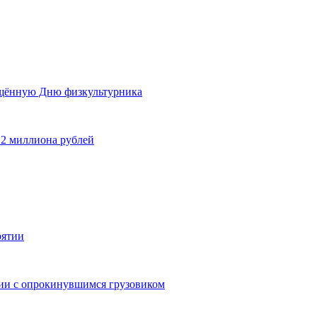
ящённую Дню физкультурника
 2 миллиона рублей
рятии
дии с опрокинувшимся грузовиком