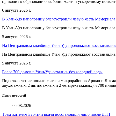
приводит к образованию выбоин, колеи и ускоренному появл
6 августа 2026 г.
В Улан-Удэ наполовину благоустроили левую часть Мемориал
В Улан-Удэ наполовину благоустроили левую часть Мемориал
5 августа 2026 г.
На Центральном кладбище Улан-Удэ продолжают восстанавлив
На Центральном кладбище Улан-Удэ продолжают восстанавлив
5 августа 2026 г.
Более 700 домов в Улан-Удэ остались без холодной воды
Под отключение попали жители микрорайонов Аршан и Лысая го
двухэтажных, 2 пятиэтажных и 2 четырехэтажных) и 700 инди
Лента новостей
06.08.2026
Трем жителям Бурятии врачи восстановили лицо после ДТП