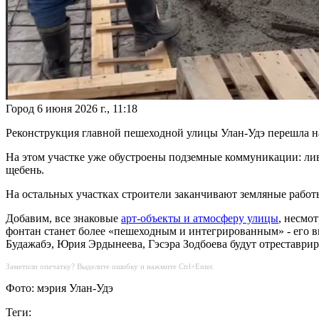
Город
6 июня 2026 г., 11:18
Реконструкция главной пешеходной улицы Улан-Удэ перешла на
На этом участке уже обустроены подземные коммуникации: лив
щебень.
На остальных участках строители заканчивают земляные работ
Добавим, все знаковые
арт-объекты и атмосферу улицы
, несмо
фонтан станет более «пешеходным и интегрированным» - его 
Будажабэ, Юрия Эрдынеева, Гэсэра Зодбоева будут отреставри
Заметили опечатку? Выделите ошибку и нажмите Ctrl+Enter.
Фото: мэрия Улан-Удэ
Теги: