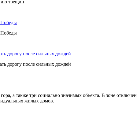
ению трещин
а Победы
а Победы
ать дорогу после сильных дождей
ать дорогу после сильных дождей
ра, а также три социально значимых объекта. В зоне отключени
видуальных жилых домов.