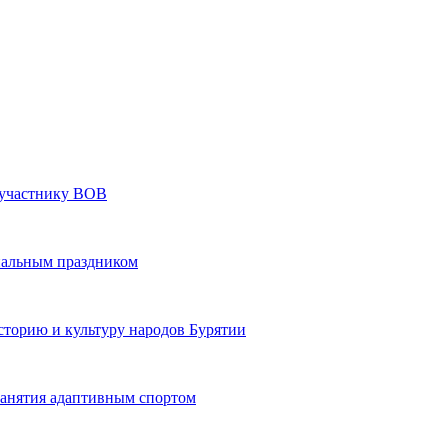
» участнику ВОВ
нальным праздником
сторию и культуру народов Бурятии
 занятия адаптивным спортом