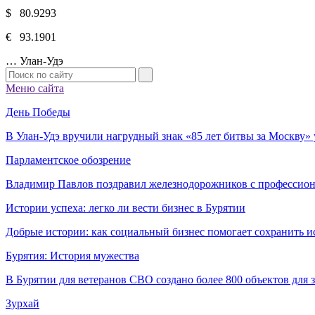
$ 80.9293
€ 93.1901
…
Улан-Удэ
Меню сайта
День Победы
В Улан-Удэ вручили нагрудный знак «85 лет битвы за Москву
Парламентское обозрение
Владимир Павлов поздравил железнодорожников с профессио
Истории успеха: легко ли вести бизнес в Бурятии
Добрые истории: как социальный бизнес помогает сохранить и
Бурятия: История мужества
В Бурятии для ветеранов СВО создано более 800 объектов для
Зурхай