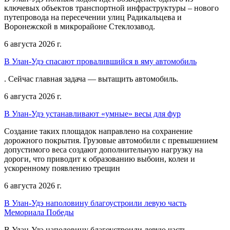
ключевых объектов транспортной инфраструктуры – нового
путепровода на пересечении улиц Радикальцева и
Воронежской в микрорайоне Стеклозавод.
6 августа 2026 г.
В Улан-Удэ спасают провалившийся в яму автомобиль
. Сейчас главная задача — вытащить автомобиль.
6 августа 2026 г.
В Улан-Удэ устанавливают «умные» весы для фур
Создание таких площадок направлено на сохранение
дорожного покрытия. Грузовые автомобили с превышением
допустимого веса создают дополнительную нагрузку на
дороги, что приводит к образованию выбоин, колеи и
ускоренному появлению трещин
6 августа 2026 г.
В Улан-Удэ наполовину благоустроили левую часть
Мемориала Победы
В Улан-Удэ наполовину благоустроили левую часть