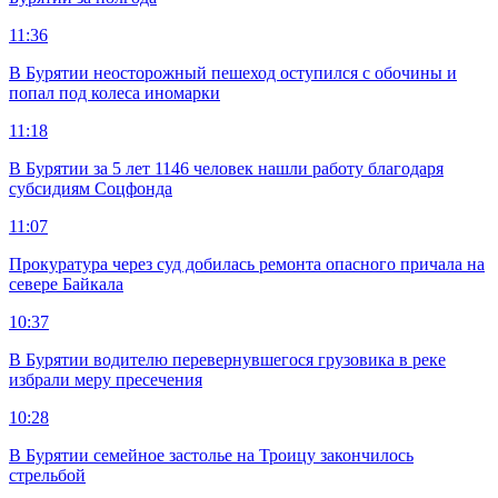
11:36
В Бурятии неосторожный пешеход оступился с обочины и
попал под колеса иномарки
11:18
В Бурятии за 5 лет 1146 человек нашли работу благодаря
субсидиям Соцфонда
11:07
Прокуратура через суд добилась ремонта опасного причала на
севере Байкала
10:37
В Бурятии водителю перевернувшегося грузовика в реке
избрали меру пресечения
10:28
В Бурятии семейное застолье на Троицу закончилось
стрельбой