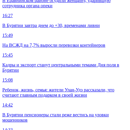
В Еравнинском районе осудили женщину, ударившую
сотрудника органа опеки
16:27
В Бурятии завтра днем до +30, временами ливни
15:49
На ВСЖД на 7,7% выросли перевозки контейнеров
15:45
Кадры и экспорт станут центральными темами Дня поля в
Бурятии
15:08
Ребенок, жизнь, семья: жители Улан-Удэ рассказали, что
считают главным подарком в своей жизни
14:42
В Бурятии пенсионеры стали реже вестись на уловки
мошенников
14:33