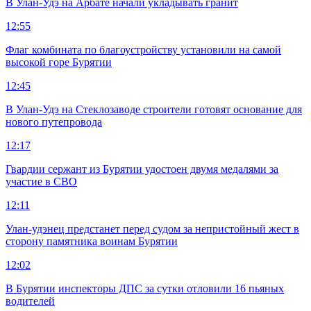
В Улан-Удэ на Арбате начали укладывать гранит
12:55
Флаг комбината по благоустройству установили на самой
высокой горе Бурятии
12:45
В Улан-Удэ на Стеклозаводе строители готовят основание для
нового путепровода
12:17
Гвардии сержант из Бурятии удостоен двумя медалями за
участие в СВО
12:11
Улан-удэнец предстанет перед судом за непристойный жест в
сторону памятника воинам Бурятии
12:02
В Бурятии инспекторы ДПС за сутки отловили 16 пьяных
водителей