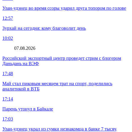
Улан-удэнец во время ссоры ударил друга топором по голове
12:57
Зурхай на сегодня: кому благоволит день
10:02
07.08.2026
Российский экспортный центр проведет стрим с блогером
Даньдань на ВЭФ
17:48
Май стал пиковым месяцем трат на спорт, поделились
аналитикой в ВТБ
17:14
Парень утонул в Байкале
17:03
Улан-удэнец украл из сумки незнакомца в банке 7 тысяч