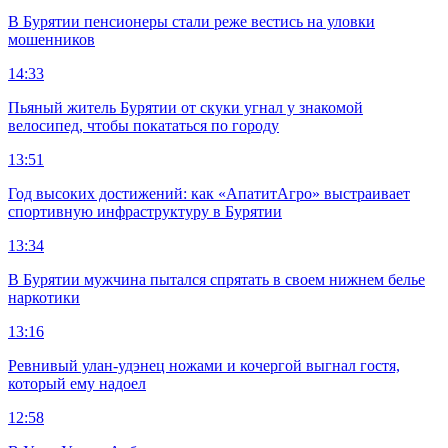
В Бурятии пенсионеры стали реже вестись на уловки
мошенников
14:33
Пьяный житель Бурятии от скуки угнал у знакомой
велосипед, чтобы покататься по городу
13:51
Год высоких достижений: как «АпатитАгро» выстраивает
спортивную инфраструктуру в Бурятии
13:34
В Бурятии мужчина пытался спрятать в своем нижнем белье
наркотики
13:16
Ревнивый улан-удэнец ножами и кочергой выгнал гостя,
который ему надоел
12:58