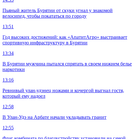
Пьяный житель Бурятии от скуки угнал у знакомой
велосипед, чтобы покататься по городу
13:51
Год высоких достижений: как «АпатитАгро» выстраивает
спортивную инфраструктуру в Бурятии
13:34
В Бурятии мужчина пытался спрятать в своем нижнем белье
наркотики
13:16
Ревнивый улан-удэнец ножами и кочергой выгнал гостя,
который ему надоел
12:58
В Улан-Удэ на Арбате начали укладывать гранит
12:55
Флаг комбината по благоустройству установили на самой