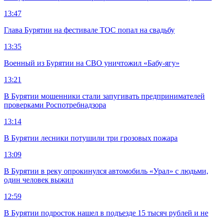
13:47
Глава Бурятии на фестивале ТОС попал на свадьбу
13:35
Военный из Бурятии на СВО уничтожил «Бабу-ягу»
13:21
В Бурятии мошенники стали запугивать предпринимателей
проверками Роспотребнадзора
13:14
В Бурятии лесники потушили три грозовых пожара
13:09
В Бурятии в реку опрокинулся автомобиль «Урал» с людьми,
один человек выжил
12:59
В Бурятии подросток нашел в подъезде 15 тысяч рублей и не