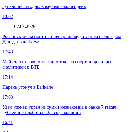
Зурхай на сегодня: кому благоволит день
10:02
07.08.2026
Российский экспортный центр проведет стрим с блогером
Даньдань на ВЭФ
17:48
Май стал пиковым месяцем трат на спорт, поделились
аналитикой в ВТБ
17:14
Парень утонул в Байкале
17:03
Улан-удэнец украл из сумки незнакомца в банке 7 тысяч
рублей и «заработал» 2,5 года колонии
16:41