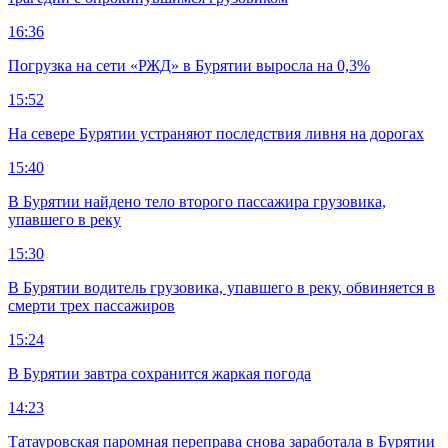
16:36
Погрузка на сети «РЖД» в Бурятии выросла на 0,3%
15:52
На севере Бурятии устраняют последствия ливня на дорогах
15:40
В Бурятии найдено тело второго пассажира грузовика,
упавшего в реку
15:30
В Бурятии водитель грузовика, упавшего в реку, обвиняется в
смерти трех пассажиров
15:24
В Бурятии завтра сохранится жаркая погода
14:23
Татауровская паромная переправа снова заработала в Бурятии