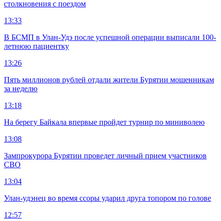
столкновения с поездом
13:33
В БСМП в Улан-Удэ после успешной операции выписали 100-
летнюю пациентку
13:26
Пять миллионов рублей отдали жители Бурятии мошенникам
за неделю
13:18
На берегу Байкала впервые пройдет турнир по миниволею
13:08
Зампрокурора Бурятии проведет личный прием участников
СВО
13:04
Улан-удэнец во время ссоры ударил друга топором по голове
12:57