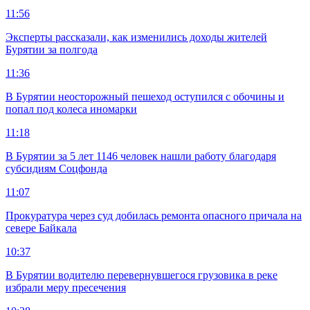
11:56
Эксперты рассказали, как изменились доходы жителей
Бурятии за полгода
11:36
В Бурятии неосторожный пешеход оступился с обочины и
попал под колеса иномарки
11:18
В Бурятии за 5 лет 1146 человек нашли работу благодаря
субсидиям Соцфонда
11:07
Прокуратура через суд добилась ремонта опасного причала на
севере Байкала
10:37
В Бурятии водителю перевернувшегося грузовика в реке
избрали меру пресечения