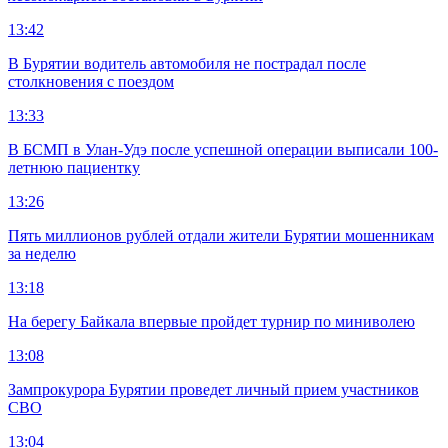
13:42
В Бурятии водитель автомобиля не пострадал после
столкновения с поездом
13:33
В БСМП в Улан-Удэ после успешной операции выписали 100-
летнюю пациентку
13:26
Пять миллионов рублей отдали жители Бурятии мошенникам
за неделю
13:18
На берегу Байкала впервые пройдет турнир по миниволею
13:08
Зампрокурора Бурятии проведет личный прием участников
СВО
13:04