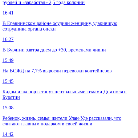
рублей и «заработал» 2,5 года колонии
16:41
В Еравнинском районе осудили женщину, ударившую
сотрудника органа опеки
16:27
В Бурятии завтра днем до +30, временами ливни
15:49
На ВСЖД на 7,7% выросли перевозки контейнеров
15:45
Кадры и экспорт станут центральными темами Дня поля в
Бурятии
15:08
Ребенок, жизнь, семья: жители Улан-Удэ рассказали, что
считают главным подарком в своей жизни
14:42