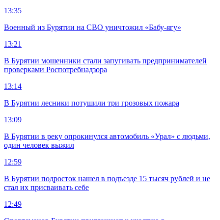
13:35
Военный из Бурятии на СВО уничтожил «Бабу-ягу»
13:21
В Бурятии мошенники стали запугивать предпринимателей
проверками Роспотребнадзора
13:14
В Бурятии лесники потушили три грозовых пожара
13:09
В Бурятии в реку опрокинулся автомобиль «Урал» с людьми,
один человек выжил
12:59
В Бурятии подросток нашел в подъезде 15 тысяч рублей и не
стал их присваивать себе
12:49