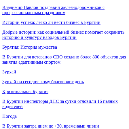
Владимир Павлов поздравил железнодорожников с
профессиональным праздником
Истории успеха: легко ли вести бизнес в Бурятии
Добрые истории: как социальный бизнес помогает сохранить
историю и культуру народов Бурятии
Бурятия: История мужества
В Бурятии для ветеранов СВО создано более 800 объектов для
занятия адаптивным спортом
Зурхай
Зурхай на сегодня: кому благоволит день
Криминальная Бурятия
В Бурятии инспекторы ДПС за сутки отловили 16 пьяных
водителей
Погода
В Бурятии завтра днем до +30, временами ливни