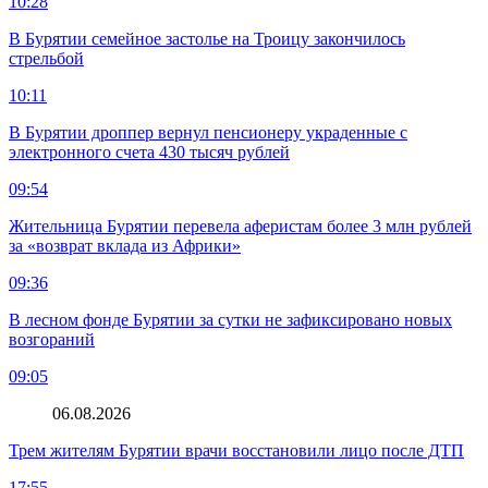
10:28
В Бурятии семейное застолье на Троицу закончилось
стрельбой
10:11
В Бурятии дроппер вернул пенсионеру украденные с
электронного счета 430 тысяч рублей
09:54
Жительница Бурятии перевела аферистам более 3 млн рублей
за «возврат вклада из Африки»
09:36
В лесном фонде Бурятии за сутки не зафиксировано новых
возгораний
09:05
06.08.2026
Трем жителям Бурятии врачи восстановили лицо после ДТП
17:55