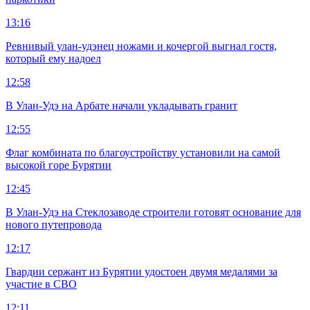
13:16
Ревнивый улан-удэнец ножами и кочергой выгнал гостя,
который ему надоел
12:58
В Улан-Удэ на Арбате начали укладывать гранит
12:55
Флаг комбината по благоустройству установили на самой
высокой горе Бурятии
12:45
В Улан-Удэ на Стеклозаводе строители готовят основание для
нового путепровода
12:17
Гвардии сержант из Бурятии удостоен двумя медалями за
участие в СВО
12:11