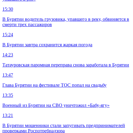
15:30
В Бурятии водитель грузовика, упавшего в реку, обвиняется в
смерти трех пассажиров
15:24
В Бурятии завтра сохранится жаркая погода
14:23
Татауровская паромная переправа снова заработала в Бурятии
13:47
Глава Бурятии на фестивале ТОС попал на свадьбу
13:35
Военный из Бурятии на СВО уничтожил «Бабу-ягу»
13:21
В Бурятии мошенники стали запугивать предпринимателей
проверками Роспотребнадзора