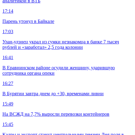
аналитикой в ВТБ
17:14
Парень утонул в Байкале
17:03
Улан-удэнец украл из сумки незнакомца в банке 7 тысяч
рублей и «заработал» 2,5 года колонии
16:41
В Еравнинском районе осудили женщину, ударившую
сотрудника органа опеки
16:27
В Бурятии завтра днем до +30, временами ливни
15:49
На ВСЖД на 7,7% выросли перевозки контейнеров
15:45
Кадры и экспорт станут центральными темами Дня поля в