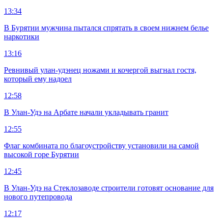
13:34
В Бурятии мужчина пытался спрятать в своем нижнем белье
наркотики
13:16
Ревнивый улан-удэнец ножами и кочергой выгнал гостя,
который ему надоел
12:58
В Улан-Удэ на Арбате начали укладывать гранит
12:55
Флаг комбината по благоустройству установили на самой
высокой горе Бурятии
12:45
В Улан-Удэ на Стеклозаводе строители готовят основание для
нового путепровода
12:17