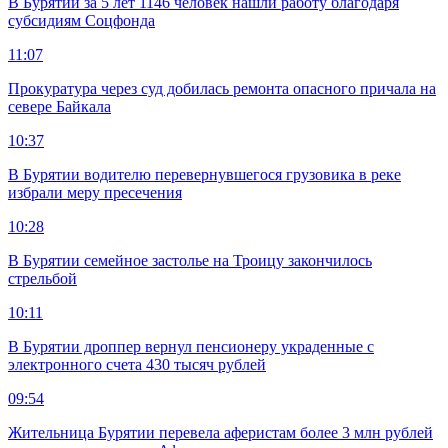
В Бурятии за 5 лет 1146 человек нашли работу благодаря
субсидиям Соцфонда
11:07
Прокуратура через суд добилась ремонта опасного причала на
севере Байкала
10:37
В Бурятии водителю перевернувшегося грузовика в реке
избрали меру пресечения
10:28
В Бурятии семейное застолье на Троицу закончилось
стрельбой
10:11
В Бурятии дроппер вернул пенсионеру украденные с
электронного счета 430 тысяч рублей
09:54
Жительница Бурятии перевела аферистам более 3 млн рублей