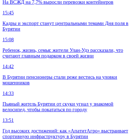
На ВСЖД на 7,7% выросли перевозки контейнеров
15:45
Кадры и экспорт станут центральными темами Дня поля в
Бурятии
15:08
Ребенок, жизнь, семья: жители Улан-Удэ рассказали, что
считают главным подарком в своей жизни
14:42
В Бурятии пенсионеры стали реже вестись на уловки
мошенников
14:33
Пьяный житель Бурятии от скуки угнал у знакомой
велосипед, чтобы покататься по городу
13:51
Год высоких достижений: как «АпатитАгро» выстраивает
спортивную инфраструктуру в Бурятии