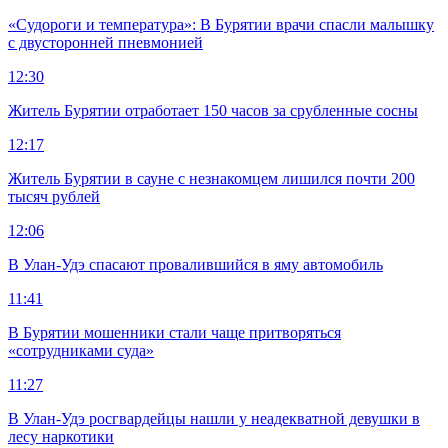
«Судороги и температура»: В Бурятии врачи спасли малышку
с двусторонней пневмонией
12:30
Житель Бурятии отработает 150 часов за срубленные сосны
12:17
Житель Бурятии в сауне с незнакомцем лишился почти 200
тысяч рублей
12:06
В Улан-Удэ спасают провалившийся в яму автомобиль
11:41
В Бурятии мошенники стали чаще притворяться
«сотрудниками суда»
11:27
В Улан-Удэ росгвардейцы нашли у неадекватной девушки в
лесу наркотики