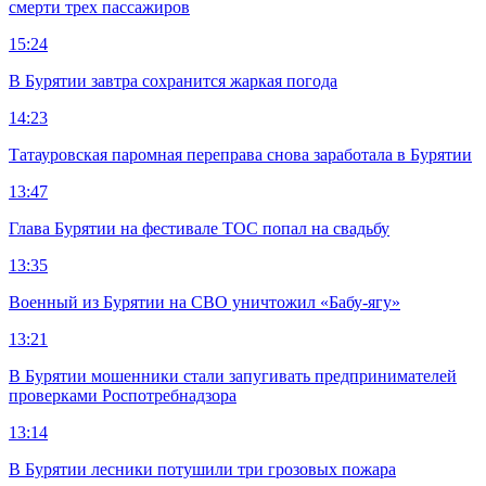
смерти трех пассажиров
15:24
В Бурятии завтра сохранится жаркая погода
14:23
Татауровская паромная переправа снова заработала в Бурятии
13:47
Глава Бурятии на фестивале ТОС попал на свадьбу
13:35
Военный из Бурятии на СВО уничтожил «Бабу-ягу»
13:21
В Бурятии мошенники стали запугивать предпринимателей
проверками Роспотребнадзора
13:14
В Бурятии лесники потушили три грозовых пожара