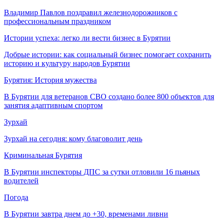
Владимир Павлов поздравил железнодорожников с
профессиональным праздником
Истории успеха: легко ли вести бизнес в Бурятии
Добрые истории: как социальный бизнес помогает сохранить
историю и культуру народов Бурятии
Бурятия: История мужества
В Бурятии для ветеранов СВО создано более 800 объектов для
занятия адаптивным спортом
Зурхай
Зурхай на сегодня: кому благоволит день
Криминальная Бурятия
В Бурятии инспекторы ДПС за сутки отловили 16 пьяных
водителей
Погода
В Бурятии завтра днем до +30, временами ливни