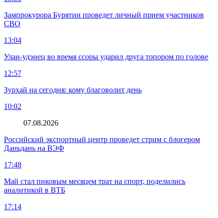
Зампрокурора Бурятии проведет личный прием участников
СВО
13:04
Улан-удэнец во время ссоры ударил друга топором по голове
12:57
Зурхай на сегодня: кому благоволит день
10:02
07.08.2026
Российский экспортный центр проведет стрим с блогером
Даньдань на ВЭФ
17:48
Май стал пиковым месяцем трат на спорт, поделились
аналитикой в ВТБ
17:14