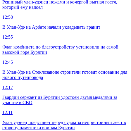
Ревнивый улан-удэнец ножами и кочергой выгнал гостя,
который ему надоел
12:58
В Улан-Удэ на Арбате начали укладывать гранит
12:55
Флаг комбината по благоустройству установили на самой
высокой горе Бурятии
12:45
В Улан-Удэ на Стеклозаводе строители готовят основание для
нового путепровода
12:17
Гвардии сержант из Бурятии удостоен двумя медалями за
участие в СВО
12:11
Улан-удэнец предстанет перед судом за непристойный жест в
сторону памятника воинам Бурятии