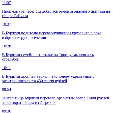
11:07
Прокуратура через суд добилась ремонта опасного причала на
севере Байкала
10:37
В Бурятии водителю перевернувшегося грузовика в реке
избрали меру пресечения
10:28
В Бурятии семейное застолье на Троицу закончилось
стрельбой
10:11
В Бурятии дроппер вернул пенсионеру украденные с
электронного счета 430 тысяч рублей
09:54
Жительница Бурятии перевела аферистам более 3 млн рублей
за «возврат вклада из Африки»
09:36