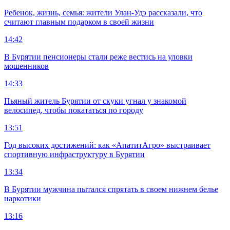
Ребенок, жизнь, семья: жители Улан-Удэ рассказали, что
считают главным подарком в своей жизни
14:42
В Бурятии пенсионеры стали реже вестись на уловки
мошенников
14:33
Пьяный житель Бурятии от скуки угнал у знакомой
велосипед, чтобы покататься по городу
13:51
Год высоких достижений: как «АпатитАгро» выстраивает
спортивную инфраструктуру в Бурятии
13:34
В Бурятии мужчина пытался спрятать в своем нижнем белье
наркотики
13:16