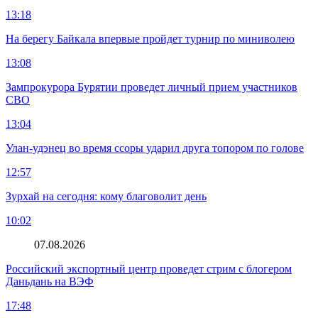
13:18
На берегу Байкала впервые пройдет турнир по миниволею
13:08
Зампрокурора Бурятии проведет личный прием участников
СВО
13:04
Улан-удэнец во время ссоры ударил друга топором по голове
12:57
Зурхай на сегодня: кому благоволит день
10:02
07.08.2026
Российский экспортный центр проведет стрим с блогером
Даньдань на ВЭФ
17:48