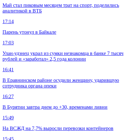
Май стал пиковым месяцем трат на спорт, поделились
аналитикой в ВТБ
17:14
Парень утонул в Байкале
17:03
Улан-удэнец украл из сумки незнакомца в банке 7 тысяч
рублей и «заработал» 2,5 года колонии
16:41
В Еравнинском районе осудили женщину, ударившую
сотрудника органа опеки
16:27
В Бурятии завтра днем до +30, временами ливни
15:49
На ВСЖД на 7,7% выросли перевозки контейнеров
15:45