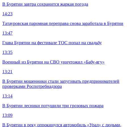
В Бурятии завтра сохранится жаркая погода
14:23
Татауровская паромная переправа снова заработала в Бурятии
13:47
Глава Бурятии на фестивале ТОС попал на свадьбу
13:35
Военный из Бурятии на СВО уничтожил «Бабу-ягу»
13:21
В Бурятии мошенники стали запугивать предпринимателей
проверками Роспотребнадзора
13:14
В Бурятии лесники потушили три грозовых пожара
13:09
В Бурятии в реку опрокинулся автомобиль «Урал» с людьми,