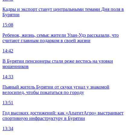
Кадры и экспорт станут центральными темами Дня поля в
Бурятии
15:08
Ребенок, жизнь, семья: жители Улан-Удэ рассказали, что
считают главным подарком в своей жизни
14:42
В Бурятии пенсионеры стали реже вестись на уловки
мошенников
14:33
Пьяный житель Бурятии от скуки угнал у знакомой
велосипед, чтобы покататься по городу
13:51
Год высоких достижений: как «АпатитАгро» выстраивает
спортивную инфраструктуру в Бурятии
13:34