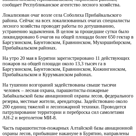
сообщает Республиканское агентство лесного хозяйства.
Локализован очаг возле села Соболиха Прибайкальского
района. Сейчас на всех локализованных очагах специалисты
лесного хозяйства проводят работы по дотушиванию,
устранению задымления. В целом за прошедшие сутки было
ликвидировано 6 очагов на общей площади более 650 гектар в
Баргузинском, Баунтовском, Еравнинском, Мухоршибирском,
Прибайкальском районах.
На утро 20 мая в Бурятии зарегистрировано 11 действующих
пожаров на общей площади около 13,3 тысяч га в
Баргузинском, Баунтовском, Еравнинском, Кижингинском,
Прибайкальском и Курумканском районах.
На тушении возгораний задействованы свыше тысячи
человек – лесная охрана, парашютисты-пожарные
Забайкальской базы авиационной охраны лесов, федерального
резерва, местные жители, арендаторы. Задействовано около
200 единиц тяжелой и лесопожарной техники. Проводится
патрулирование территории и переброска сил самолетами
АН-2 и вертолетом МИ-8.
Часть парашютистов-пожарных Алтайской базы авиационной
охраны лесов, прибывшие накануне в Бурятию, направлены