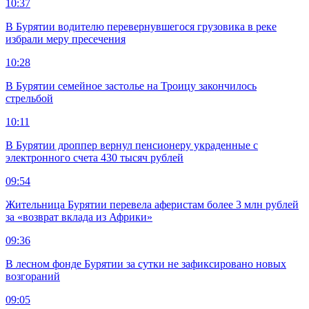
10:37
В Бурятии водителю перевернувшегося грузовика в реке
избрали меру пресечения
10:28
В Бурятии семейное застолье на Троицу закончилось
стрельбой
10:11
В Бурятии дроппер вернул пенсионеру украденные с
электронного счета 430 тысяч рублей
09:54
Жительница Бурятии перевела аферистам более 3 млн рублей
за «возврат вклада из Африки»
09:36
В лесном фонде Бурятии за сутки не зафиксировано новых
возгораний
09:05