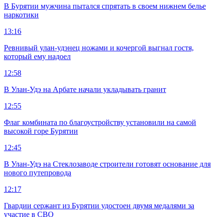
В Бурятии мужчина пытался спрятать в своем нижнем белье
наркотики
13:16
Ревнивый улан-удэнец ножами и кочергой выгнал гостя,
который ему надоел
12:58
В Улан-Удэ на Арбате начали укладывать гранит
12:55
Флаг комбината по благоустройству установили на самой
высокой горе Бурятии
12:45
В Улан-Удэ на Стеклозаводе строители готовят основание для
нового путепровода
12:17
Гвардии сержант из Бурятии удостоен двумя медалями за
участие в СВО