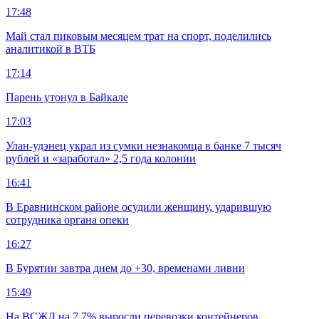
17:48
Май стал пиковым месяцем трат на спорт, поделились
аналитикой в ВТБ
17:14
Парень утонул в Байкале
17:03
Улан-удэнец украл из сумки незнакомца в банке 7 тысяч
рублей и «заработал» 2,5 года колонии
16:41
В Еравнинском районе осудили женщину, ударившую
сотрудника органа опеки
16:27
В Бурятии завтра днем до +30, временами ливни
15:49
На ВСЖД на 7,7% выросли перевозки контейнеров