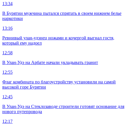
13:34
В Бурятии мужчина пытался спрятать в своем нижнем белье
наркотики
13:16
Ревнивый улан-удэнец ножами и кочергой выгнал гостя,
который ему надоел
12:58
В Улан-Удэ на Арбате начали укладывать гранит
12:55
Флаг комбината по благоустройству установили на самой
высокой горе Бурятии
12:45
В Улан-Удэ на Стеклозаводе строители готовят основание для
нового путепровода
12:17