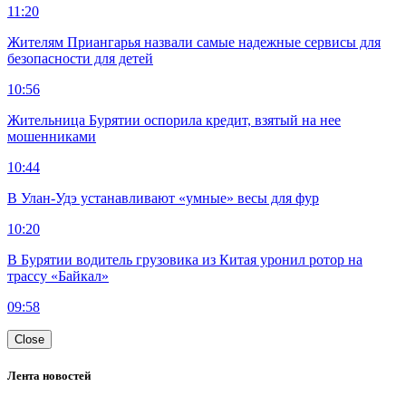
11:20
Жителям Приангарья назвали самые надежные сервисы для
безопасности для детей
10:56
Жительница Бурятии оспорила кредит, взятый на нее
мошенниками
10:44
В Улан-Удэ устанавливают «умные» весы для фур
10:20
В Бурятии водитель грузовика из Китая уронил ротор на
трассу «Байкал»
09:58
Close
Лента новостей