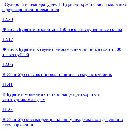
«Судороги и температура»: В Бурятии врачи спасли малышку
с двусторонней пневмонией
12:30
Житель Бурятии отработает 150 часов за срубленные сосны
12:17
Житель Бурятии в сауне с незнакомцем лишился почти 200
тысяч рублей
12:06
В Улан-Удэ спасают провалившийся в яму автомобиль
11:41
В Бурятии мошенники стали чаще притворяться
«сотрудниками суда»
11:27
В Улан-Удэ росгвардейцы нашли у неадекватной девушки в
лесу наркотики