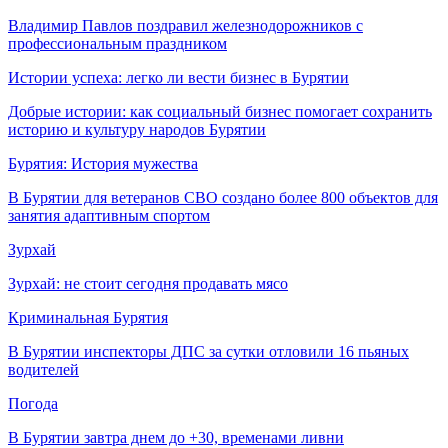
Владимир Павлов поздравил железнодорожников с
профессиональным праздником
Истории успеха: легко ли вести бизнес в Бурятии
Добрые истории: как социальный бизнес помогает сохранить
историю и культуру народов Бурятии
Бурятия: История мужества
В Бурятии для ветеранов СВО создано более 800 объектов для
занятия адаптивным спортом
Зурхай
Зурхай: не стоит сегодня продавать мясо
Криминальная Бурятия
В Бурятии инспекторы ДПС за сутки отловили 16 пьяных
водителей
Погода
В Бурятии завтра днем до +30, временами ливни