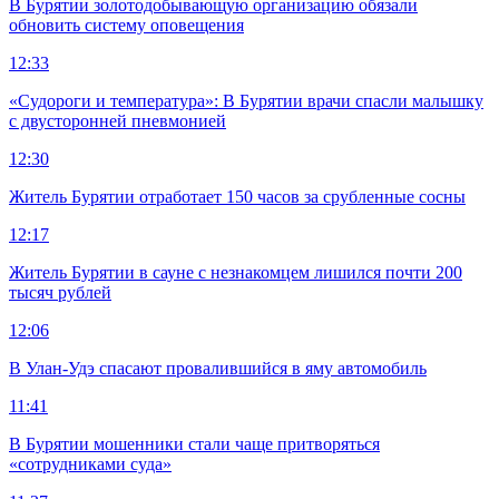
В Бурятии золотодобывающую организацию обязали
обновить систему оповещения
12:33
«Судороги и температура»: В Бурятии врачи спасли малышку
с двусторонней пневмонией
12:30
Житель Бурятии отработает 150 часов за срубленные сосны
12:17
Житель Бурятии в сауне с незнакомцем лишился почти 200
тысяч рублей
12:06
В Улан-Удэ спасают провалившийся в яму автомобиль
11:41
В Бурятии мошенники стали чаще притворяться
«сотрудниками суда»