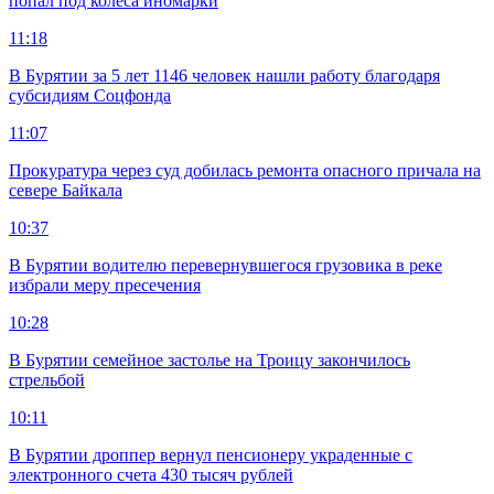
попал под колеса иномарки
11:18
В Бурятии за 5 лет 1146 человек нашли работу благодаря
субсидиям Соцфонда
11:07
Прокуратура через суд добилась ремонта опасного причала на
севере Байкала
10:37
В Бурятии водителю перевернувшегося грузовика в реке
избрали меру пресечения
10:28
В Бурятии семейное застолье на Троицу закончилось
стрельбой
10:11
В Бурятии дроппер вернул пенсионеру украденные с
электронного счета 430 тысяч рублей