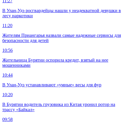
11:27
В Улан-Удэ росгвардейцы нашли у неадекватной девушки в
лесу наркотики
11:20
Жителям Приангарья назвали самые надежные сервисы для
безопасности для детей
10:56
Жительница Бурятии оспорила кредит, взятый на нее
мошенниками
10:44
В Улан-Удэ устанавливают «умные» весы для фур
10:20
В Бурятии водитель грузовика из Китая уронил ротор на
трассу «Байкал»
09:58