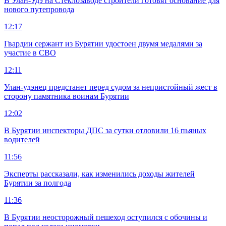
В Улан-Удэ на Стеклозаводе строители готовят основание для
нового путепровода
12:17
Гвардии сержант из Бурятии удостоен двумя медалями за
участие в СВО
12:11
Улан-удэнец предстанет перед судом за непристойный жест в
сторону памятника воинам Бурятии
12:02
В Бурятии инспекторы ДПС за сутки отловили 16 пьяных
водителей
11:56
Эксперты рассказали, как изменились доходы жителей
Бурятии за полгода
11:36
В Бурятии неосторожный пешеход оступился с обочины и