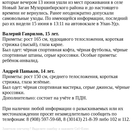
которые вечером 13 июня ушли из мест проживания в селе
Новый Заган Мухоршибирского района и до настоящего
времени не вернулись. Ранее неоднократно допускали
самовольные уходы. По имеющейся информации, последний
раз их видели 15 июня в 13:11 на автовокзале в Улан-Удэ.
Валерий Гаврилов, 15 лет.
Приметы: рост 165 см, худощавого телосложения, короткая
стрижка (лысый), глаза карие.
Был одет: чёрная спортивная кофта, чёрная футболка, чёрные
спортивные штаны, серые кроссовки. Особые приметы:
ребёнок-инвалид.
Андрей Паньков, 14 лет.
Приметы: рост 150 см, среднего телосложения, короткая
стрижка, глаза зелёные.
Был одет: чёрная спортивная мастерка, серые джинсы, чёрные
кроссовки.
Дополнительно: состоит на учёте в ПДН.
При наличии любой информации о разыскиваемых или их
местонахождении просят незамедлительно сообщить по
телефонам: 8 (908) 597-59-68, 8 (30143) 21-8-39 либо 102 и 112.
Заметили опечатку? Выделите ошибку и нажмите Ctrl+Enter.