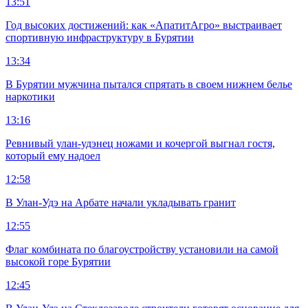
13:51
Год высоких достижений: как «АпатитАгро» выстраивает
спортивную инфраструктуру в Бурятии
13:34
В Бурятии мужчина пытался спрятать в своем нижнем белье
наркотики
13:16
Ревнивый улан-удэнец ножами и кочергой выгнал гостя,
который ему надоел
12:58
В Улан-Удэ на Арбате начали укладывать гранит
12:55
Флаг комбината по благоустройству установили на самой
высокой горе Бурятии
12:45