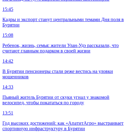
15:45
Кадры и экспорт станут центральными темами Дня поля в
Бурятии
15:08
Ребенок, жизнь, семья: жители Улан-Удэ рассказали, что
считают главным подарком в своей жизни
14:42
В Бурятии пенсионеры стали реже вестись на уловки
мошенников
14:33
Пьяный житель Бурятии от скуки угнал у знакомой
велосипед, чтобы покататься по городу
13:51
Год высоких достижений: как «АпатитАгро» выстраивает
спортивную инфраструктуру в Бурятии