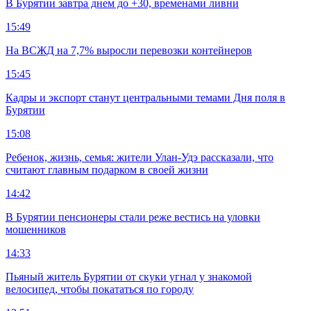
В Бурятии завтра днем до +30, временами ливни
15:49
На ВСЖД на 7,7% выросли перевозки контейнеров
15:45
Кадры и экспорт станут центральными темами Дня поля в
Бурятии
15:08
Ребенок, жизнь, семья: жители Улан-Удэ рассказали, что
считают главным подарком в своей жизни
14:42
В Бурятии пенсионеры стали реже вестись на уловки
мошенников
14:33
Пьяный житель Бурятии от скуки угнал у знакомой
велосипед, чтобы покататься по городу