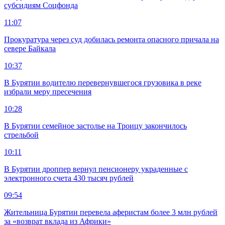
субсидиям Соцфонда
11:07
Прокуратура через суд добилась ремонта опасного причала на
севере Байкала
10:37
В Бурятии водителю перевернувшегося грузовика в реке
избрали меру пресечения
10:28
В Бурятии семейное застолье на Троицу закончилось
стрельбой
10:11
В Бурятии дроппер вернул пенсионеру украденные с
электронного счета 430 тысяч рублей
09:54
Жительница Бурятии перевела аферистам более 3 млн рублей
за «возврат вклада из Африки»