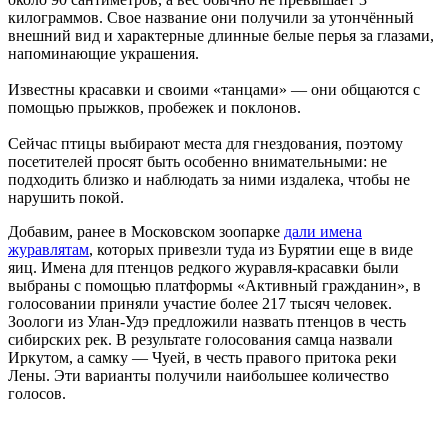
килограммов. Свое название они получили за утончённый
внешний вид и характерные длинные белые перья за глазами,
напоминающие украшения.
Известны красавки и своими «танцами» — они общаются с
помощью прыжков, пробежек и поклонов.
Сейчас птицы выбирают места для гнездования, поэтому
посетителей просят быть особенно внимательными: не
подходить близко и наблюдать за ними издалека, чтобы не
нарушить покой.
Добавим, ранее в Московском зоопарке
дали имена
журавлятам
, которых привезли туда из Бурятии еще в виде
яиц. Имена для птенцов редкого журавля-красавки были
выбраны с помощью платформы «Активный гражданин», в
голосовании приняли участие более 217 тысяч человек.
Зоологи из Улан-Удэ предложили назвать птенцов в честь
сибирских рек. В результате голосования самца назвали
Иркутом, а самку — Чуей, в честь правого притока реки
Лены. Эти варианты получили наибольшее количество
голосов.