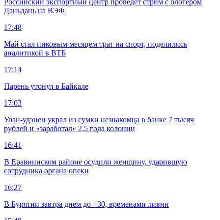
Российский экспортный центр проведет стрим с блогером
Даньдань на ВЭФ
17:48
Май стал пиковым месяцем трат на спорт, поделились
аналитикой в ВТБ
17:14
Парень утонул в Байкале
17:03
Улан-удэнец украл из сумки незнакомца в банке 7 тысяч
рублей и «заработал» 2,5 года колонии
16:41
В Еравнинском районе осудили женщину, ударившую
сотрудника органа опеки
16:27
В Бурятии завтра днем до +30, временами ливни