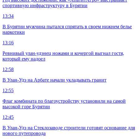
спортивную инфраструктуру в Бурятии
13:34
В Бурятии мужчина пытался спрятать в своем нижнем белье
наркотики
13:16
Ревнивый улан-удэнец ножами и кочергой выгнал гостя,
который ему надоел
12:58
В Улан-Удэ на Арбате начали укладывать гранит
12:55
Флаг комбината по благоустройству установили на самой
высокой горе Бурятии
12:45
В Улан-Удэ на Стеклозаводе строители готовят основание для
нового путепровода