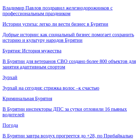
Владимир Павлов поздравил железнодорожников с
профессиональным праздником
Истории успеха: легко ли вести бизнес в Бурятии
Добрые истории: как социальный бизнес помогает сохранить
историю и культуру народов Бурятии
Бурятия: История мужества
В Бурятии для ветеранов СВО создано более 800 объектов для
занятия адаптивным спортом
Зурхай
Зурхай на сегодня: стрижка волос –к счастью
Криминальная Бурятия
В Бурятии инспекторы ДПС за сутки отловили 16 пьяных
водителей
Погода
В Бурятии завтра воздух прогреется до +28, по Прибайкалью