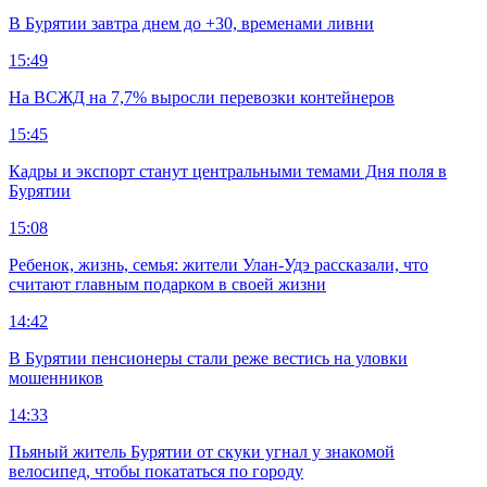
В Бурятии завтра днем до +30, временами ливни
15:49
На ВСЖД на 7,7% выросли перевозки контейнеров
15:45
Кадры и экспорт станут центральными темами Дня поля в
Бурятии
15:08
Ребенок, жизнь, семья: жители Улан-Удэ рассказали, что
считают главным подарком в своей жизни
14:42
В Бурятии пенсионеры стали реже вестись на уловки
мошенников
14:33
Пьяный житель Бурятии от скуки угнал у знакомой
велосипед, чтобы покататься по городу