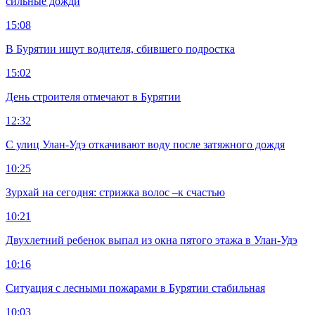
сильные дожди
15:08
В Бурятии ищут водителя, сбившего подростка
15:02
День строителя отмечают в Бурятии
12:32
С улиц Улан-Удэ откачивают воду после затяжного дождя
10:25
Зурхай на сегодня: стрижка волос –к счастью
10:21
Двухлетний ребенок выпал из окна пятого этажа в Улан-Удэ
10:16
Ситуация с лесными пожарами в Бурятии стабильная
10:03