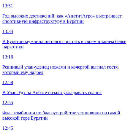
13:51
Год высоких достижений: как «АпатитАгро» выстраивает
спортивную инфраструктуру в Бурятии
13:34
В Бурятии мужчина пытался спрятать в своем нижнем белье
наркотики
13:16
Ревнивый улан-удэнец ножами и кочергой выгнал гостя,
который ему надоел
12:58
В Улан-Удэ на Арбате начали укладывать гранит
12:55
Флаг комбината по благоустройству установили на самой
высокой горе Бурятии
12:45