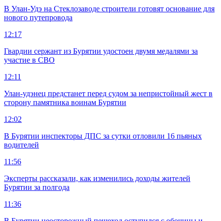
В Улан-Удэ на Стеклозаводе строители готовят основание для
нового путепровода
12:17
Гвардии сержант из Бурятии удостоен двумя медалями за
участие в СВО
12:11
Улан-удэнец предстанет перед судом за непристойный жест в
сторону памятника воинам Бурятии
12:02
В Бурятии инспекторы ДПС за сутки отловили 16 пьяных
водителей
11:56
Эксперты рассказали, как изменились доходы жителей
Бурятии за полгода
11:36
В Бурятии неосторожный пешеход оступился с обочины и