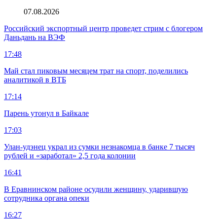
07.08.2026
Российский экспортный центр проведет стрим с блогером
Даньдань на ВЭФ
17:48
Май стал пиковым месяцем трат на спорт, поделились
аналитикой в ВТБ
17:14
Парень утонул в Байкале
17:03
Улан-удэнец украл из сумки незнакомца в банке 7 тысяч
рублей и «заработал» 2,5 года колонии
16:41
В Еравнинском районе осудили женщину, ударившую
сотрудника органа опеки
16:27