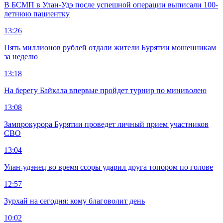
В БСМП в Улан-Удэ после успешной операции выписали 100-
летнюю пациентку
13:26
Пять миллионов рублей отдали жители Бурятии мошенникам
за неделю
13:18
На берегу Байкала впервые пройдет турнир по миниволею
13:08
Зампрокурора Бурятии проведет личный прием участников
СВО
13:04
Улан-удэнец во время ссоры ударил друга топором по голове
12:57
Зурхай на сегодня: кому благоволит день
10:02