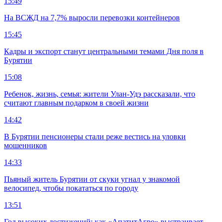
15:49
На ВСЖД на 7,7% выросли перевозки контейнеров
15:45
Кадры и экспорт станут центральными темами Дня поля в
Бурятии
15:08
Ребенок, жизнь, семья: жители Улан-Удэ рассказали, что
считают главным подарком в своей жизни
14:42
В Бурятии пенсионеры стали реже вестись на уловки
мошенников
14:33
Пьяный житель Бурятии от скуки угнал у знакомой
велосипед, чтобы покататься по городу
13:51
Год высоких достижений: как «АпатитАгро» выстраивает