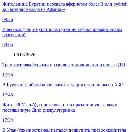
Жительница Бурятии перевела аферистам более 3 млн рублей
за «возврат вклада из Африки»
09:36
В лесном фонде Бурятии за сутки не зафиксировано новых
возгораний
09:05
06.08.2026
Трем жителям Бурятии врачи восстановили лицо после ДТП
17:55
В Бурятии стабилизировалась ситуация с топливом на АЗС
17:45
Жителей Улан-Удэ приглашают на праздничную зарядку,
посвящённую Дню физкультурника
17:34
В Улан-Удэ иностранец пытался подкупить правоохранителя