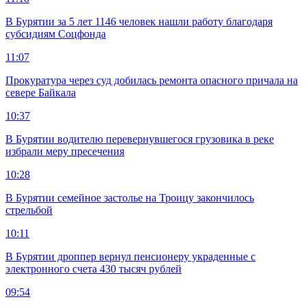
В Бурятии за 5 лет 1146 человек нашли работу благодаря
субсидиям Соцфонда
11:07
Прокуратура через суд добилась ремонта опасного причала на
севере Байкала
10:37
В Бурятии водителю перевернувшегося грузовика в реке
избрали меру пресечения
10:28
В Бурятии семейное застолье на Троицу закончилось
стрельбой
10:11
В Бурятии дроппер вернул пенсионеру украденные с
электронного счета 430 тысяч рублей
09:54