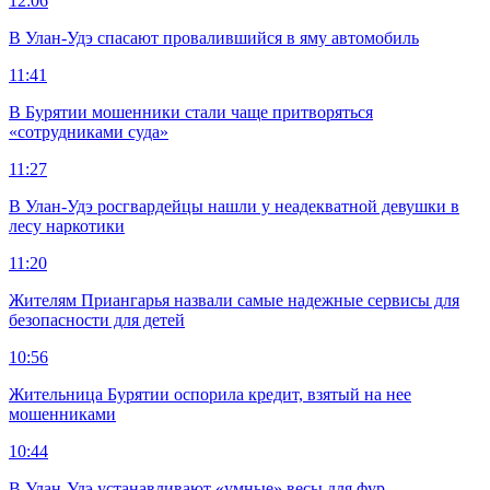
12:06
В Улан-Удэ спасают провалившийся в яму автомобиль
11:41
В Бурятии мошенники стали чаще притворяться
«сотрудниками суда»
11:27
В Улан-Удэ росгвардейцы нашли у неадекватной девушки в
лесу наркотики
11:20
Жителям Приангарья назвали самые надежные сервисы для
безопасности для детей
10:56
Жительница Бурятии оспорила кредит, взятый на нее
мошенниками
10:44
В Улан-Удэ устанавливают «умные» весы для фур