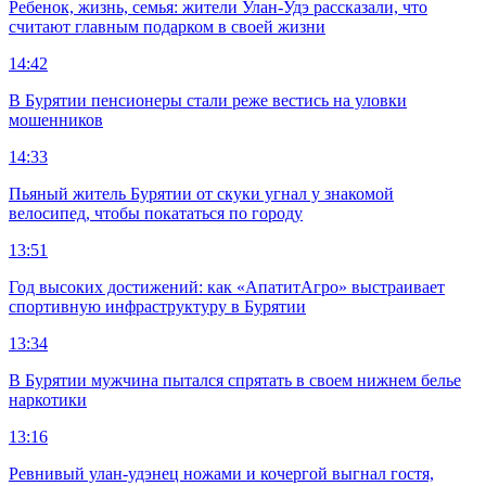
Ребенок, жизнь, семья: жители Улан-Удэ рассказали, что
считают главным подарком в своей жизни
14:42
В Бурятии пенсионеры стали реже вестись на уловки
мошенников
14:33
Пьяный житель Бурятии от скуки угнал у знакомой
велосипед, чтобы покататься по городу
13:51
Год высоких достижений: как «АпатитАгро» выстраивает
спортивную инфраструктуру в Бурятии
13:34
В Бурятии мужчина пытался спрятать в своем нижнем белье
наркотики
13:16
Ревнивый улан-удэнец ножами и кочергой выгнал гостя,