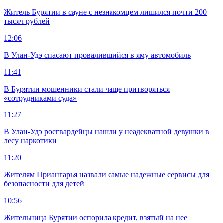
Житель Бурятии в сауне с незнакомцем лишился почти 200
тысяч рублей
12:06
В Улан-Удэ спасают провалившийся в яму автомобиль
11:41
В Бурятии мошенники стали чаще притворяться
«сотрудниками суда»
11:27
В Улан-Удэ росгвардейцы нашли у неадекватной девушки в
лесу наркотики
11:20
Жителям Приангарья назвали самые надежные сервисы для
безопасности для детей
10:56
Жительница Бурятии оспорила кредит, взятый на нее