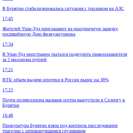
В Бурятии стабилизировалась ситуация с топливом на АЗС
17:45
Жителей Улан-Удэ приглашают на праздничную зарядку,
посвящённую Дню физкультурника
17:34
В Улан-Удэ иностранец пытался подкупить правоохранителя
за 2 миллиона рублей
17:21
ВТБ: объем выдачи ипотеки в России вырос на 38%
17:15
Почти полмиллиона мальков осетра выпустили в Селенгу в
Бурятии
16:48
Прокуратура Бурятии взяла под контроль расследование
трагедии с опрокинувшимся грузовиком