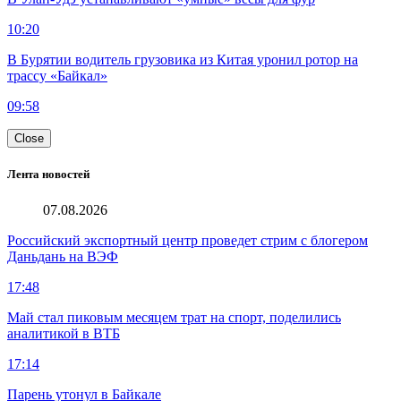
10:20
В Бурятии водитель грузовика из Китая уронил ротор на
трассу «Байкал»
09:58
Close
Лента новостей
07.08.2026
Российский экспортный центр проведет стрим с блогером
Даньдань на ВЭФ
17:48
Май стал пиковым месяцем трат на спорт, поделились
аналитикой в ВТБ
17:14
Парень утонул в Байкале