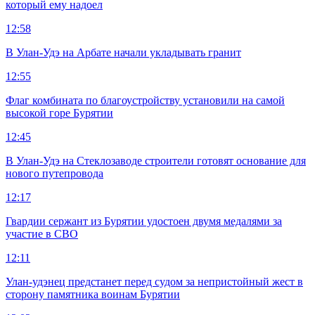
который ему надоел
12:58
В Улан-Удэ на Арбате начали укладывать гранит
12:55
Флаг комбината по благоустройству установили на самой
высокой горе Бурятии
12:45
В Улан-Удэ на Стеклозаводе строители готовят основание для
нового путепровода
12:17
Гвардии сержант из Бурятии удостоен двумя медалями за
участие в СВО
12:11
Улан-удэнец предстанет перед судом за непристойный жест в
сторону памятника воинам Бурятии