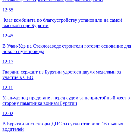
12:55
Флаг комбината по благоустройству установили на самой
высокой горе Бурятии
12:45
В Улан-Удэ на Стеклозаводе строители готовят основание для
нового путепровода
12:17
Гвардии сержант из Бурятии удостоен двумя медалями за
участие в СВО
12:11
Улан-удэнец предстанет перед судом за непристойный жест в
сторону памятника воинам Бурятии
12:02
В Бурятии инспекторы ДПС за сутки отловили 16 пьяных
водителей