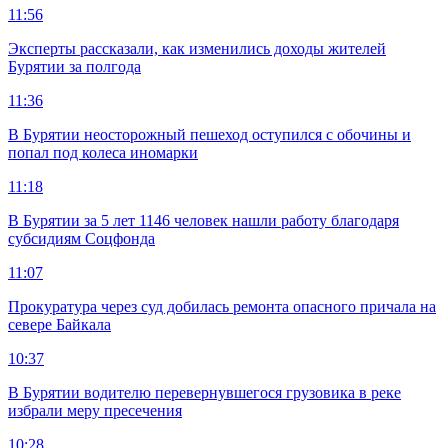
11:56
Эксперты рассказали, как изменились доходы жителей
Бурятии за полгода
11:36
В Бурятии неосторожный пешеход оступился с обочины и
попал под колеса иномарки
11:18
В Бурятии за 5 лет 1146 человек нашли работу благодаря
субсидиям Соцфонда
11:07
Прокуратура через суд добилась ремонта опасного причала на
севере Байкала
10:37
В Бурятии водителю перевернувшегося грузовика в реке
избрали меру пресечения
10:28