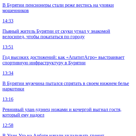
В Бурятии пенсионеры стали реже вестись на уловки
мошенников
14:33
Пьяный житель Бурятии от скуки угнал у знакомой
велосипед, чтобы покататься по городу
13:51
Год высоких достижений: как «АпатитАгро» выстраивает
спортивную инфраструктуру в Бурятии
13:34
В Бурятии мужчина пытался спрятать в своем нижнем белье
наркотики
13:16
Ревнивый улан-удэнец ножами и кочергой выгнал гостя,
который ему надоел
12:58
В Улан-Удэ на Арбате начали укладывать гранит