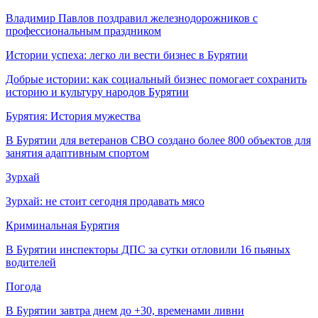
Владимир Павлов поздравил железнодорожников с
профессиональным праздником
Истории успеха: легко ли вести бизнес в Бурятии
Добрые истории: как социальный бизнес помогает сохранить
историю и культуру народов Бурятии
Бурятия: История мужества
В Бурятии для ветеранов СВО создано более 800 объектов для
занятия адаптивным спортом
Зурхай
Зурхай: не стоит сегодня продавать мясо
Криминальная Бурятия
В Бурятии инспекторы ДПС за сутки отловили 16 пьяных
водителей
Погода
В Бурятии завтра днем до +30, временами ливни