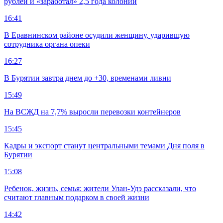
рублей и «заработал» 2,5 года колонии
16:41
В Еравнинском районе осудили женщину, ударившую
сотрудника органа опеки
16:27
В Бурятии завтра днем до +30, временами ливни
15:49
На ВСЖД на 7,7% выросли перевозки контейнеров
15:45
Кадры и экспорт станут центральными темами Дня поля в
Бурятии
15:08
Ребенок, жизнь, семья: жители Улан-Удэ рассказали, что
считают главным подарком в своей жизни
14:42