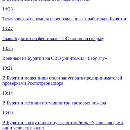
14:23
Татауровская паромная переправа снова заработала в Бурятии
13:47
Глава Бурятии на фестивале ТОС попал на свадьбу
13:35
Военный из Бурятии на СВО уничтожил «Бабу-ягу»
13:21
В Бурятии мошенники стали запугивать предпринимателей
проверками Роспотребнадзора
13:14
В Бурятии лесники потушили три грозовых пожара
13:09
В Бурятии в реку опрокинулся автомобиль «Урал» с людьми,
один человек выжил