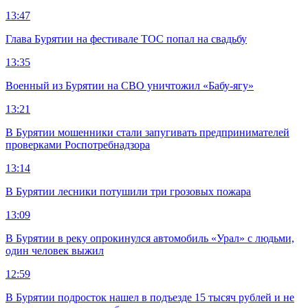
13:47
Глава Бурятии на фестивале ТОС попал на свадьбу
13:35
Военный из Бурятии на СВО уничтожил «Бабу-ягу»
13:21
В Бурятии мошенники стали запугивать предпринимателей
проверками Роспотребнадзора
13:14
В Бурятии лесники потушили три грозовых пожара
13:09
В Бурятии в реку опрокинулся автомобиль «Урал» с людьми,
один человек выжил
12:59
В Бурятии подросток нашел в подъезде 15 тысяч рублей и не