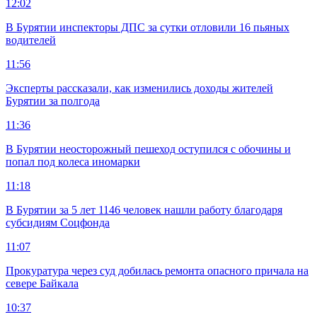
12:02
В Бурятии инспекторы ДПС за сутки отловили 16 пьяных
водителей
11:56
Эксперты рассказали, как изменились доходы жителей
Бурятии за полгода
11:36
В Бурятии неосторожный пешеход оступился с обочины и
попал под колеса иномарки
11:18
В Бурятии за 5 лет 1146 человек нашли работу благодаря
субсидиям Соцфонда
11:07
Прокуратура через суд добилась ремонта опасного причала на
севере Байкала
10:37