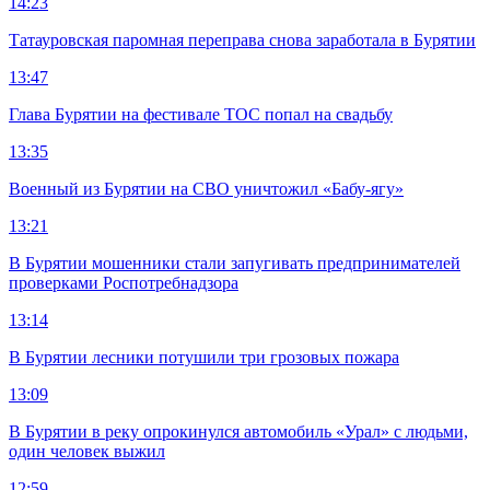
14:23
Татауровская паромная переправа снова заработала в Бурятии
13:47
Глава Бурятии на фестивале ТОС попал на свадьбу
13:35
Военный из Бурятии на СВО уничтожил «Бабу-ягу»
13:21
В Бурятии мошенники стали запугивать предпринимателей
проверками Роспотребнадзора
13:14
В Бурятии лесники потушили три грозовых пожара
13:09
В Бурятии в реку опрокинулся автомобиль «Урал» с людьми,
один человек выжил
12:59