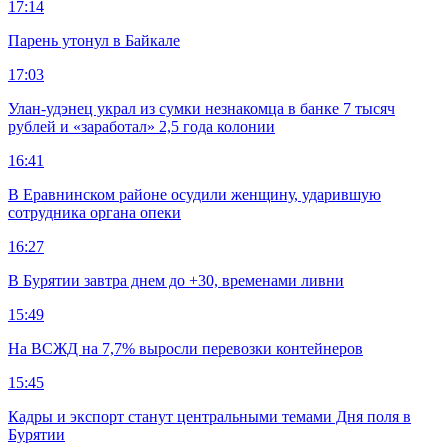
17:14
Парень утонул в Байкале
17:03
Улан-удэнец украл из сумки незнакомца в банке 7 тысяч
рублей и «заработал» 2,5 года колонии
16:41
В Еравнинском районе осудили женщину, ударившую
сотрудника органа опеки
16:27
В Бурятии завтра днем до +30, временами ливни
15:49
На ВСЖД на 7,7% выросли перевозки контейнеров
15:45
Кадры и экспорт станут центральными темами Дня поля в
Бурятии