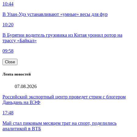
10:44
В Улан-Удэ устанавливают «умные» весы для фур
10:20
В Бурятии водитель грузовика из Китая уронил ротор на
трассу «Байкал»
09:58
Close
Лента новостей
07.08.2026
Российский экспортный центр проведет стрим с блогером
Даньдань на ВЭФ
17:48
Май стал пиковым месяцем трат на спорт, поделились
аналитикой в ВТБ