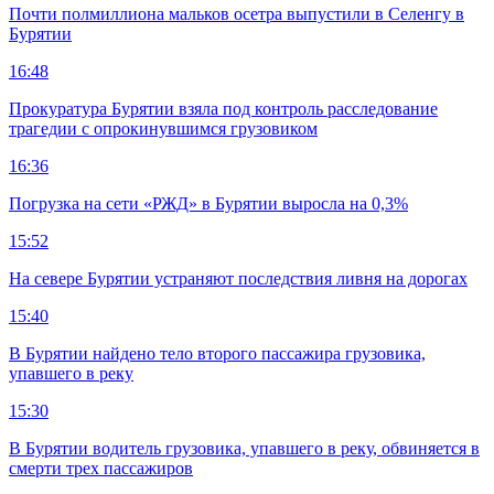
Почти полмиллиона мальков осетра выпустили в Селенгу в
Бурятии
16:48
Прокуратура Бурятии взяла под контроль расследование
трагедии с опрокинувшимся грузовиком
16:36
Погрузка на сети «РЖД» в Бурятии выросла на 0,3%
15:52
На севере Бурятии устраняют последствия ливня на дорогах
15:40
В Бурятии найдено тело второго пассажира грузовика,
упавшего в реку
15:30
В Бурятии водитель грузовика, упавшего в реку, обвиняется в
смерти трех пассажиров