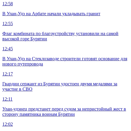
12:58
В Улан-Удэ на Арбате начали укладывать гранит
12:55
Флаг комбината по благоустройству установили на самой
высокой горе Бурятии
12:45
В Улан-Удэ на Стеклозаводе строители готовят основание для
нового путепровода
12:17
Гвардии сержант из Бурятии удостоен двумя медалями за
участие в СВО
12:11
Улан-удэнец предстанет перед судом за непристойный жест в
сторону памятника воинам Бурятии
12:02