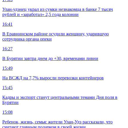
Улан-удэнец украл из сумки незнакомца в банке 7 тысяч
рублей и «заработал» 2,5 года колонии
16:41
В Еравнинском районе осудили женщину, ударившую
сотрудника органа опеки
16:27
В Бурятии завтра днем до +30, временами ливни
15:49
На ВСЖД на 7,7% выросли перевозки контейнеров
15:45
Кадры и экспорт станут центральными темами Дня поля в
Бурятии
15:08
Ребенок, жизнь, семья: жители Улан-Удэ рассказали, что
считают главным подарком в своей жизни