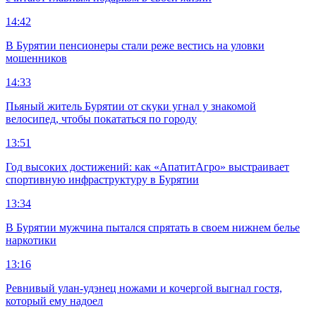
14:42
В Бурятии пенсионеры стали реже вестись на уловки
мошенников
14:33
Пьяный житель Бурятии от скуки угнал у знакомой
велосипед, чтобы покататься по городу
13:51
Год высоких достижений: как «АпатитАгро» выстраивает
спортивную инфраструктуру в Бурятии
13:34
В Бурятии мужчина пытался спрятать в своем нижнем белье
наркотики
13:16
Ревнивый улан-удэнец ножами и кочергой выгнал гостя,
который ему надоел