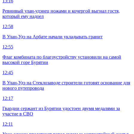
13:16
Ревнивый улан-удэнец ножами и кочергой выгнал гостя,
который ему надоел
12:58
В Улан-Удэ на Арбате начали укладывать гранит
12:55
Флаг комбината по благоустройству установили на самой
высокой горе Бурятии
12:45
В Улан-Удэ на Стеклозаводе строители готовят основание для
нового путепровода
12:17
Гвардии сержант из Бурятии удостоен двумя медалями за
участие в СВО
12:11