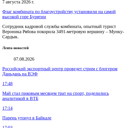
7 августа 2026 г.
Флаг комбината по благоустройству установили на самой
высокой горе Бурятии
Сотрудник кадровой службы комбината, опытный турист
Вероника Рябова покорила 3491-метровую вершину – Мунку-
Сардык.
Лента новостей
07.08.2026
Российский экспортный центр проведет стрим с блогером
Даньдань на ВЭФ
17:48
Май стал пиковым месяцем трат на спорт, поделились
аналитикой в ВТБ
17:14
Парень утонул в Байкале
17:03