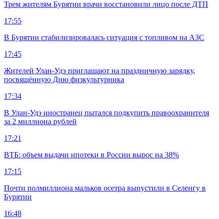
Трем жителям Бурятии врачи восстановили лицо после ДТП
17:55
В Бурятии стабилизировалась ситуация с топливом на АЗС
17:45
Жителей Улан-Удэ приглашают на праздничную зарядку,
посвящённую Дню физкультурника
17:34
В Улан-Удэ иностранец пытался подкупить правоохранителя
за 2 миллиона рублей
17:21
ВТБ: объем выдачи ипотеки в России вырос на 38%
17:15
Почти полмиллиона мальков осетра выпустили в Селенгу в
Бурятии
16:48