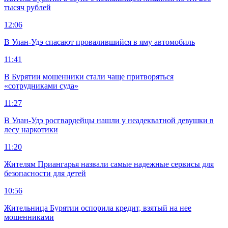
тысяч рублей
12:06
В Улан-Удэ спасают провалившийся в яму автомобиль
11:41
В Бурятии мошенники стали чаще притворяться
«сотрудниками суда»
11:27
В Улан-Удэ росгвардейцы нашли у неадекватной девушки в
лесу наркотики
11:20
Жителям Приангарья назвали самые надежные сервисы для
безопасности для детей
10:56
Жительница Бурятии оспорила кредит, взятый на нее
мошенниками