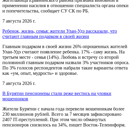
Жительница Еравнинского района признана виновной в
применении насилия в отношении специалиста органа опеки
и попечительства, сообщает СУ СК по РБ.
7 августа 2026 г.
Ребенок, жизнь, семья: жители Улан-Удэ рассказали, что
считают главным подарком в своей жизни
Главным подарком в своей жизни 26% опрошенных жителей
Улан-Удэ считают появление ребенка. 17% - саму жизнь. На
третьем месте - семья (14%). Любовь и встречу со второй
половиной главным подарком назвали 3% участников опроса.
По 3% голосов респондентов набрали такие варианты ответа
как «ум, опыт, мудрость» и здоровье.
7 августа 2026 г.
В Бурятии пенсионеры стали реже вестись на уловки
мошенников
Жители Бурятии с начала года перевели мошенникам более
230 миллионов рублей. Всего за 7 месяцев зафиксировано
2407 IT-преступлений. При этом число обманутых
пенсионеров снизилось на 34%, пишет Восток-Телеинформ.