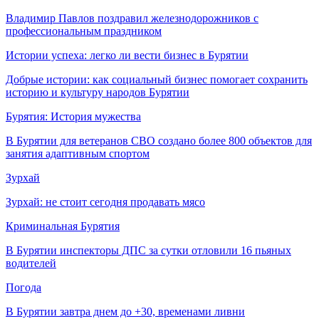
Владимир Павлов поздравил железнодорожников с
профессиональным праздником
Истории успеха: легко ли вести бизнес в Бурятии
Добрые истории: как социальный бизнес помогает сохранить
историю и культуру народов Бурятии
Бурятия: История мужества
В Бурятии для ветеранов СВО создано более 800 объектов для
занятия адаптивным спортом
Зурхай
Зурхай: не стоит сегодня продавать мясо
Криминальная Бурятия
В Бурятии инспекторы ДПС за сутки отловили 16 пьяных
водителей
Погода
В Бурятии завтра днем до +30, временами ливни