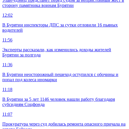
Улан-удэнец предстанет перед судом за непристойный жест в
сторону памятника воинам Бурятии
12:02
В Бурятии инспекторы ДПС за сутки отловили 16 пьяных
водителей
11:56
Эксперты рассказали, как изменились доходы жителей
Бурятии за полгода
11:36
В Бурятии неосторожный пешеход оступился с обочины и
попал под колеса иномарки
11:18
В Бурятии за 5 лет 1146 человек нашли работу благодаря
субсидиям Соцфонда
11:07
Прокуратура через суд добилась ремонта опасного причала на