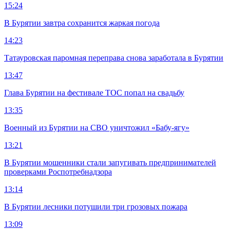
15:24
В Бурятии завтра сохранится жаркая погода
14:23
Татауровская паромная переправа снова заработала в Бурятии
13:47
Глава Бурятии на фестивале ТОС попал на свадьбу
13:35
Военный из Бурятии на СВО уничтожил «Бабу-ягу»
13:21
В Бурятии мошенники стали запугивать предпринимателей
проверками Роспотребнадзора
13:14
В Бурятии лесники потушили три грозовых пожара
13:09