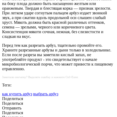
на боку плода должно быть насыщенно желтым или
оранжевым. Твердая и блестящая корка — признак зрелости.
При легком ударе согнутым пальцем арбуз издает звонкий
звук, а при сжатии вдоль продольной оси слышен слабый
хруст. Мякоть должна быть красной различных оттенков,
семена — зрелыми, черного или коричневого цвета.
Консистенция мякоти сочная, нежная, без слизистости и
сладкая на вкус.
Перед тем как разрезать арбуз, тщательно промойте его.
Храните разрезанные арбузы и дыни только в холодильнике.
Если после разреза вы заметили кислый запах, не
употребляйте продукт - это свидетельствует о начале
микробиологической порчи, что может привести к пищевому
отравлению.
Заметили опечатку? Выделите ошибку и нажмите Ctrl+Enter.
Теги:
как купить арбуз
выбрать арбуз
Поделиться
Поделиться
Отправить
Поделиться