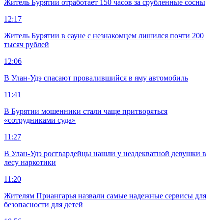
Житель Бурятии отработает 150 часов за срубленные сосны
12:17
Житель Бурятии в сауне с незнакомцем лишился почти 200
тысяч рублей
12:06
В Улан-Удэ спасают провалившийся в яму автомобиль
11:41
В Бурятии мошенники стали чаще притворяться
«сотрудниками суда»
11:27
В Улан-Удэ росгвардейцы нашли у неадекватной девушки в
лесу наркотики
11:20
Жителям Приангарья назвали самые надежные сервисы для
безопасности для детей