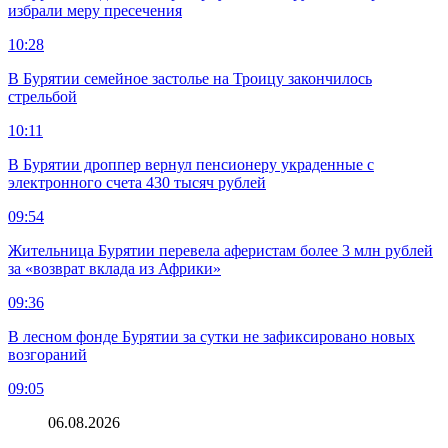
избрали меру пресечения
10:28
В Бурятии семейное застолье на Троицу закончилось
стрельбой
10:11
В Бурятии дроппер вернул пенсионеру украденные с
электронного счета 430 тысяч рублей
09:54
Жительница Бурятии перевела аферистам более 3 млн рублей
за «возврат вклада из Африки»
09:36
В лесном фонде Бурятии за сутки не зафиксировано новых
возгораний
09:05
06.08.2026