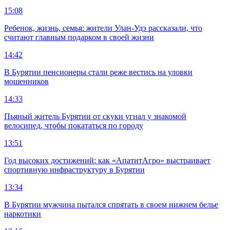
15:08
Ребенок, жизнь, семья: жители Улан-Удэ рассказали, что
считают главным подарком в своей жизни
14:42
В Бурятии пенсионеры стали реже вестись на уловки
мошенников
14:33
Пьяный житель Бурятии от скуки угнал у знакомой
велосипед, чтобы покататься по городу
13:51
Год высоких достижений: как «АпатитАгро» выстраивает
спортивную инфраструктуру в Бурятии
13:34
В Бурятии мужчина пытался спрятать в своем нижнем белье
наркотики