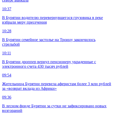
севере Байкала
10:37
В Бурятии водителю перевернувшегося грузовика в реке
избрали меру пресечения
10:28
В Бурятии семейное застолье на Троицу закончилось
стрельбой
10:11
В Бурятии дроппер вернул пенсионеру украденные с
электронного счета 430 тысяч рублей
09:54
Жительница Бурятии перевела аферистам более 3 млн рублей
за «возврат вклада из Африки»
09:36
В лесном фонде Бурятии за сутки не зафиксировано новых
возгораний