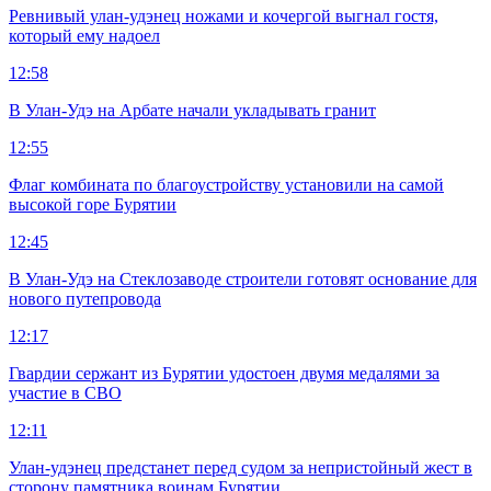
Ревнивый улан-удэнец ножами и кочергой выгнал гостя,
который ему надоел
12:58
В Улан-Удэ на Арбате начали укладывать гранит
12:55
Флаг комбината по благоустройству установили на самой
высокой горе Бурятии
12:45
В Улан-Удэ на Стеклозаводе строители готовят основание для
нового путепровода
12:17
Гвардии сержант из Бурятии удостоен двумя медалями за
участие в СВО
12:11
Улан-удэнец предстанет перед судом за непристойный жест в
сторону памятника воинам Бурятии