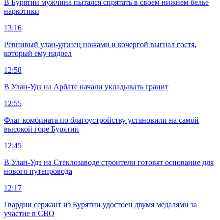
В Бурятии мужчина пытался спрятать в своем нижнем белье
наркотики
13:16
Ревнивый улан-удэнец ножами и кочергой выгнал гостя,
который ему надоел
12:58
В Улан-Удэ на Арбате начали укладывать гранит
12:55
Флаг комбината по благоустройству установили на самой
высокой горе Бурятии
12:45
В Улан-Удэ на Стеклозаводе строители готовят основание для
нового путепровода
12:17
Гвардии сержант из Бурятии удостоен двумя медалями за
участие в СВО