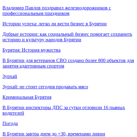
Владимир Павлов поздравил железнодорожников с
профессиональным праздником
Истории успеха: легко ли вести бизнес в Бурятии
Добрые истории: как социальный бизнес помогает сохранить
историю и культуру народов Бурятии
Бурятия: История мужества
В Бурятии для ветеранов СВО создано более 800 объектов для
занятия адаптивным спортом
Зурхай
Зурхай: не стоит сегодня продавать мясо
Криминальная Бурятия
В Бурятии инспекторы ДПС за сутки отловили 16 пьяных
водителей
Погода
В Бурятии завтра днем до +30, временами ливни