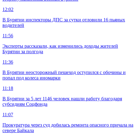
12:02
В Бурятии инспекторы ДПС за сутки отловили 16 пьяных
водителей
11:56
Эксперты рассказали, как изменились доходы жителей
Бурятии за полгода
11:36
В Бурятии неосторожный пешеход оступился с обочины и
попал под колеса иномарки
11:18
В Бурятии за 5 лет 1146 человек нашли работу благодаря
субсидиям Соцфонда
11:07
Прокуратура через суд добилась ремонта опасного причала на
севере Байкала