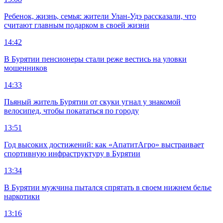
Ребенок, жизнь, семья: жители Улан-Удэ рассказали, что
считают главным подарком в своей жизни
14:42
В Бурятии пенсионеры стали реже вестись на уловки
мошенников
14:33
Пьяный житель Бурятии от скуки угнал у знакомой
велосипед, чтобы покататься по городу
13:51
Год высоких достижений: как «АпатитАгро» выстраивает
спортивную инфраструктуру в Бурятии
13:34
В Бурятии мужчина пытался спрятать в своем нижнем белье
наркотики
13:16