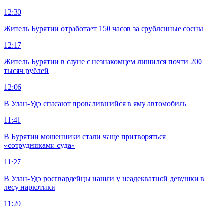
12:30
Житель Бурятии отработает 150 часов за срубленные сосны
12:17
Житель Бурятии в сауне с незнакомцем лишился почти 200
тысяч рублей
12:06
В Улан-Удэ спасают провалившийся в яму автомобиль
11:41
В Бурятии мошенники стали чаще притворяться
«сотрудниками суда»
11:27
В Улан-Удэ росгвардейцы нашли у неадекватной девушки в
лесу наркотики
11:20