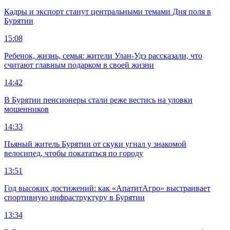
Кадры и экспорт станут центральными темами Дня поля в
Бурятии
15:08
Ребенок, жизнь, семья: жители Улан-Удэ рассказали, что
считают главным подарком в своей жизни
14:42
В Бурятии пенсионеры стали реже вестись на уловки
мошенников
14:33
Пьяный житель Бурятии от скуки угнал у знакомой
велосипед, чтобы покататься по городу
13:51
Год высоких достижений: как «АпатитАгро» выстраивает
спортивную инфраструктуру в Бурятии
13:34