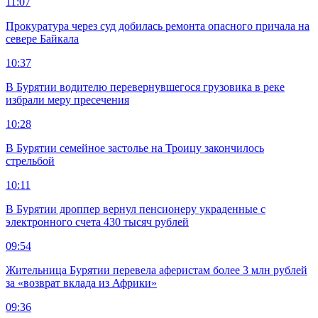
11:07
Прокуратура через суд добилась ремонта опасного причала на
севере Байкала
10:37
В Бурятии водителю перевернувшегося грузовика в реке
избрали меру пресечения
10:28
В Бурятии семейное застолье на Троицу закончилось
стрельбой
10:11
В Бурятии дроппер вернул пенсионеру украденные с
электронного счета 430 тысяч рублей
09:54
Жительница Бурятии перевела аферистам более 3 млн рублей
за «возврат вклада из Африки»
09:36