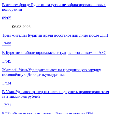
В лесном фонде Бурятии за сутки не зафиксировано новых
возгораний
09:05
06.08.2026
Трем жителям Бурятии врачи восстановили лицо после ДТП
17:55
В Бурятии стабилизировалась ситуация с топливом на АЗС
17:45
Жителей Улан-Удэ приглашают на праздничную зарядку,
посвящённую Дню физкультурника
17:34
В Улан-Удэ иностранец пытался подкупить правоохранителя
за 2 миллиона рублей
17:21
ВТБ: объем выдачи ипотеки в России вырос на 38%