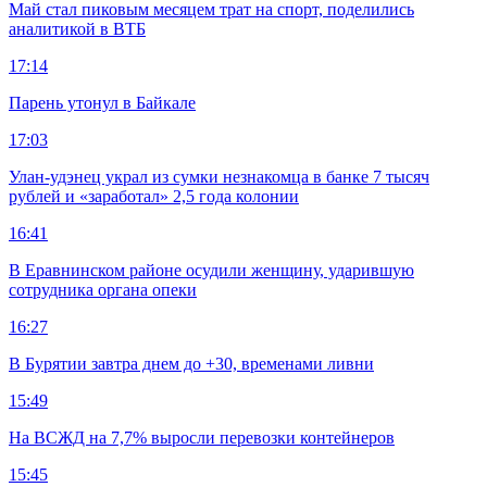
Май стал пиковым месяцем трат на спорт, поделились
аналитикой в ВТБ
17:14
Парень утонул в Байкале
17:03
Улан-удэнец украл из сумки незнакомца в банке 7 тысяч
рублей и «заработал» 2,5 года колонии
16:41
В Еравнинском районе осудили женщину, ударившую
сотрудника органа опеки
16:27
В Бурятии завтра днем до +30, временами ливни
15:49
На ВСЖД на 7,7% выросли перевозки контейнеров
15:45