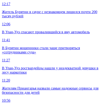
12:17
Житель Бурятии в сауне с незнакомцем лишился почти 200
тысяч рублей
12:06
В Улан-Удэ спасают провалившийся в яму автомобиль
11:41
В Бурятии мошенники стали чаще притворяться
«сотрудниками суда»
11:27
В Улан-Удэ росгвардейцы нашли у неадекватной девушки в
лесу наркотики
11:20
Жителям Приангарья назвали самые надежные сервисы для
безопасности для детей
10:56