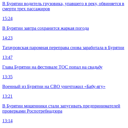
В Бурятии водитель грузовика, упавшего в реку, обвиняется в
смерти трех пассажиров
15:24
В Бурятии завтра сохранится жаркая погода
14:23
Татауровская паромная переправа снова заработала в Бурятии
13:47
Глава Бурятии на фестивале ТОС попал на свадьбу
13:35
Военный из Бурятии на СВО уничтожил «Бабу-ягу»
13:21
В Бурятии мошенники стали запугивать предпринимателей
проверками Роспотребнадзора
13:14