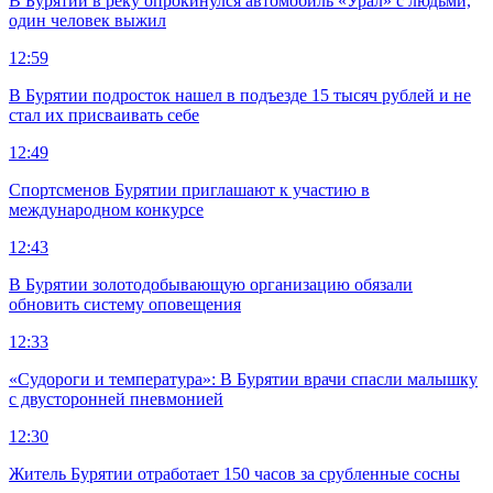
В Бурятии в реку опрокинулся автомобиль «Урал» с людьми,
один человек выжил
12:59
В Бурятии подросток нашел в подъезде 15 тысяч рублей и не
стал их присваивать себе
12:49
Спортсменов Бурятии приглашают к участию в
международном конкурсе
12:43
В Бурятии золотодобывающую организацию обязали
обновить систему оповещения
12:33
«Судороги и температура»: В Бурятии врачи спасли малышку
с двусторонней пневмонией
12:30
Житель Бурятии отработает 150 часов за срубленные сосны