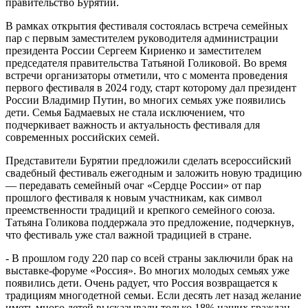
правительство Бурятии.
В рамках открытия фестиваля состоялась встреча семейных
пар с первым заместителем руководителя администрации
президента России Сергеем Кириенко и заместителем
председателя правительства Татьяной Голиковой. Во время
встречи организаторы отметили, что с момента проведения
первого фестиваля в 2024 году, старт которому дал президент
России Владимир Путин, во многих семьях уже появились
дети. Семья Бадмаевых не стала исключением, что
подчеркивает важность и актуальность фестиваля для
современных российских семей.
Представители Бурятии предложили сделать всероссийский
свадебный фестиваль ежегодным и заложить новую традицию
— передавать семейный очаг «Сердце России» от пар
прошлого фестиваля к новым участникам, как символ
преемственности традиций и крепкого семейного союза.
Татьяна Голикова поддержала это предложение, подчеркнув,
что фестиваль уже стал важной традицией в стране.
- В прошлом году 220 пар со всей страны заключили брак на
выставке-форуме «Россия». Во многих молодых семьях уже
появились дети. Очень радует, что Россия возвращается к
традициям многодетной семьи. Если десять лет назад желание
иметь много детей высказывали только 18% наших граждан,