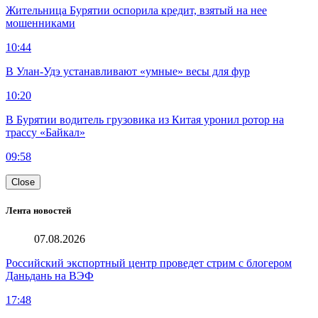
Жительница Бурятии оспорила кредит, взятый на нее
мошенниками
10:44
В Улан-Удэ устанавливают «умные» весы для фур
10:20
В Бурятии водитель грузовика из Китая уронил ротор на
трассу «Байкал»
09:58
Close
Лента новостей
07.08.2026
Российский экспортный центр проведет стрим с блогером
Даньдань на ВЭФ
17:48