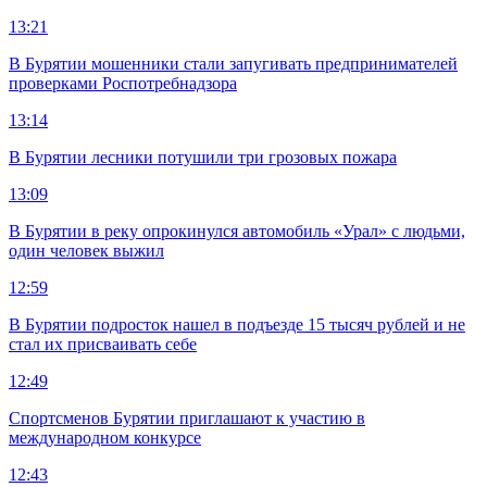
13:21
В Бурятии мошенники стали запугивать предпринимателей
проверками Роспотребнадзора
13:14
В Бурятии лесники потушили три грозовых пожара
13:09
В Бурятии в реку опрокинулся автомобиль «Урал» с людьми,
один человек выжил
12:59
В Бурятии подросток нашел в подъезде 15 тысяч рублей и не
стал их присваивать себе
12:49
Спортсменов Бурятии приглашают к участию в
международном конкурсе
12:43