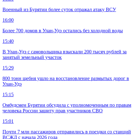
Военный из Бурятии более суток отражал атаку ВСУ
16:00
Более 700 домов в Улан-Удэ остались без холодной воды
15:40
В Улан-Удэ с самовольщика взыскали 200 тысяч рублей за
занятый земельный участок
15:29
800 тонн щебня ушло на восстановление размытых дорог в
Улан-Удэ
15:15
Омбудсмен Бурятии обсудила с уполномоченным по правам
человека России защиту прав участников СВО
15:01
Почти 7 млн пассажиров отправились в поездки со станций
ВСЖД с начала 2026 года