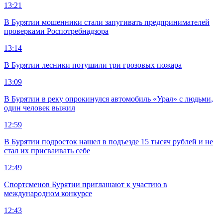
13:21
В Бурятии мошенники стали запугивать предпринимателей
проверками Роспотребнадзора
13:14
В Бурятии лесники потушили три грозовых пожара
13:09
В Бурятии в реку опрокинулся автомобиль «Урал» с людьми,
один человек выжил
12:59
В Бурятии подросток нашел в подъезде 15 тысяч рублей и не
стал их присваивать себе
12:49
Спортсменов Бурятии приглашают к участию в
международном конкурсе
12:43