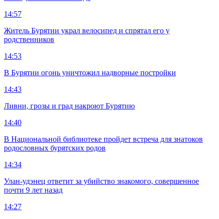
14:57
Житель Бурятии украл велосипед и спрятал его у
родственников
14:53
В Бурятии огонь уничтожил надворные постройки
14:43
Ливни, грозы и град накроют Бурятию
14:40
В Национальной библиотеке пройдет встреча для знатоков
родословных бурятских родов
14:34
Улан-удэнец ответит за убийство знакомого, совершенное
почти 9 лет назад
14:27