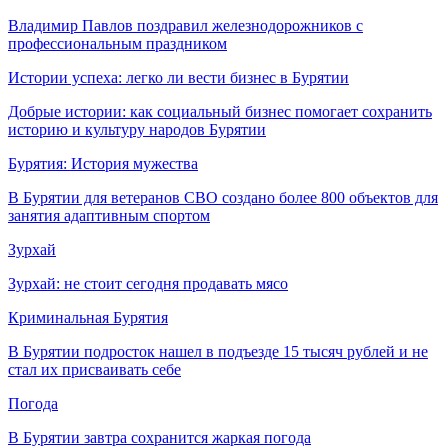
Владимир Павлов поздравил железнодорожников с
профессиональным праздником
Истории успеха: легко ли вести бизнес в Бурятии
Добрые истории: как социальный бизнес помогает сохранить
историю и культуру народов Бурятии
Бурятия: История мужества
В Бурятии для ветеранов СВО создано более 800 объектов для
занятия адаптивным спортом
Зурхай
Зурхай: не стоит сегодня продавать мясо
Криминальная Бурятия
В Бурятии подросток нашел в подъезде 15 тысяч рублей и не
стал их присваивать себе
Погода
В Бурятии завтра сохранится жаркая погода