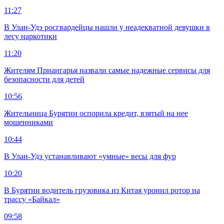
11:27
В Улан-Удэ росгвардейцы нашли у неадекватной девушки в
лесу наркотики
11:20
Жителям Приангарья назвали самые надежные сервисы для
безопасности для детей
10:56
Жительница Бурятии оспорила кредит, взятый на нее
мошенниками
10:44
В Улан-Удэ устанавливают «умные» весы для фур
10:20
В Бурятии водитель грузовика из Китая уронил ротор на
трассу «Байкал»
09:58