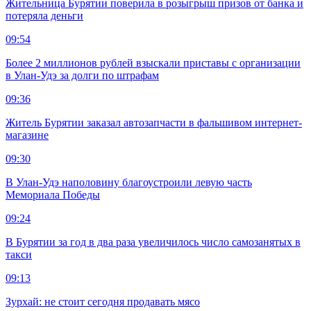
Жительница Бурятии поверила в розыгрыш призов от банка и
потеряла деньги
09:54
Более 2 миллионов рублей взыскали приставы с организации
в Улан-Удэ за долги по штрафам
09:36
Житель Бурятии заказал автозапчасти в фальшивом интернет-
магазине
09:30
В Улан-Удэ наполовину благоустроили левую часть
Мемориала Победы
09:24
В Бурятии за год в два раза увеличилось число самозанятых в
такси
09:13
Зурхай: не стоит сегодня продавать мясо