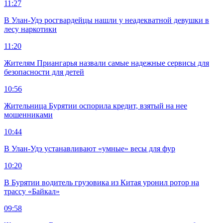
11:27
В Улан-Удэ росгвардейцы нашли у неадекватной девушки в
лесу наркотики
11:20
Жителям Приангарья назвали самые надежные сервисы для
безопасности для детей
10:56
Жительница Бурятии оспорила кредит, взятый на нее
мошенниками
10:44
В Улан-Удэ устанавливают «умные» весы для фур
10:20
В Бурятии водитель грузовика из Китая уронил ротор на
трассу «Байкал»
09:58