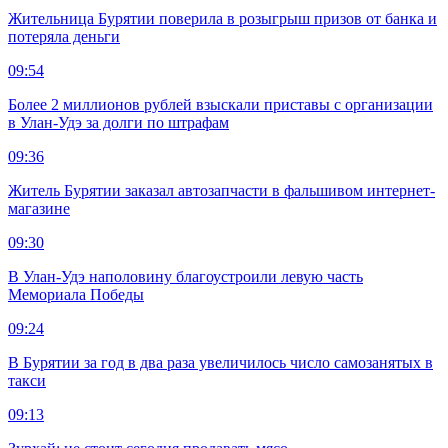
Жительница Бурятии поверила в розыгрыш призов от банка и
потеряла деньги
09:54
Более 2 миллионов рублей взыскали приставы с организации
в Улан-Удэ за долги по штрафам
09:36
Житель Бурятии заказал автозапчасти в фальшивом интернет-
магазине
09:30
В Улан-Удэ наполовину благоустроили левую часть
Мемориала Победы
09:24
В Бурятии за год в два раза увеличилось число самозанятых в
такси
09:13