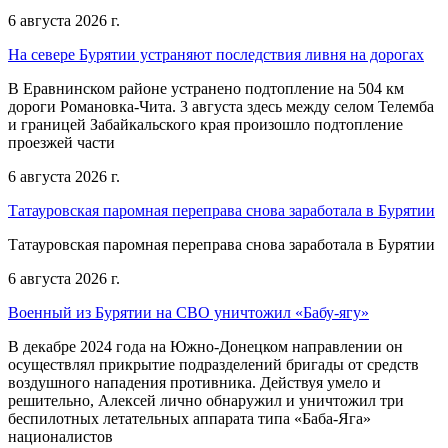
6 августа 2026 г.
На севере Бурятии устраняют последствия ливня на дорогах
В Еравнинском районе устранено подтопление на 504 км
дороги Романовка-Чита. 3 августа здесь между селом Телемба
и границей Забайкальского края произошло подтопление
проезжей части
6 августа 2026 г.
Татауровская паромная переправа снова заработала в Бурятии
Татауровская паромная переправа снова заработала в Бурятии
6 августа 2026 г.
Военный из Бурятии на СВО уничтожил «Бабу-ягу»
В декабре 2024 года на Южно-Донецком направлении он
осуществлял прикрытие подразделений бригады от средств
воздушного нападения противника. Действуя умело и
решительно, Алексей лично обнаружил и уничтожил три
беспилотных летательных аппарата типа «Баба-Яга»
националистов