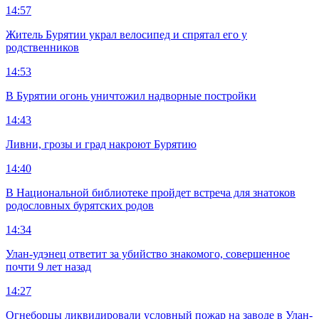
14:57
Житель Бурятии украл велосипед и спрятал его у
родственников
14:53
В Бурятии огонь уничтожил надворные постройки
14:43
Ливни, грозы и град накроют Бурятию
14:40
В Национальной библиотеке пройдет встреча для знатоков
родословных бурятских родов
14:34
Улан-удэнец ответит за убийство знакомого, совершенное
почти 9 лет назад
14:27
Огнеборцы ликвидировали условный пожар на заводе в Улан-