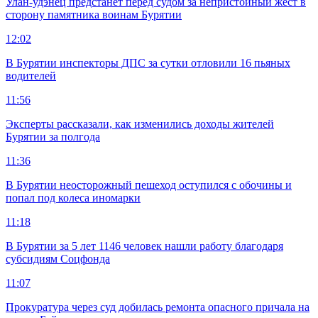
Улан-удэнец предстанет перед судом за непристойный жест в
сторону памятника воинам Бурятии
12:02
В Бурятии инспекторы ДПС за сутки отловили 16 пьяных
водителей
11:56
Эксперты рассказали, как изменились доходы жителей
Бурятии за полгода
11:36
В Бурятии неосторожный пешеход оступился с обочины и
попал под колеса иномарки
11:18
В Бурятии за 5 лет 1146 человек нашли работу благодаря
субсидиям Соцфонда
11:07
Прокуратура через суд добилась ремонта опасного причала на