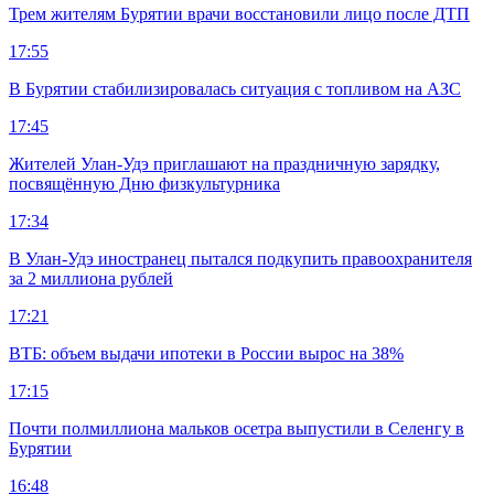
Трем жителям Бурятии врачи восстановили лицо после ДТП
17:55
В Бурятии стабилизировалась ситуация с топливом на АЗС
17:45
Жителей Улан-Удэ приглашают на праздничную зарядку,
посвящённую Дню физкультурника
17:34
В Улан-Удэ иностранец пытался подкупить правоохранителя
за 2 миллиона рублей
17:21
ВТБ: объем выдачи ипотеки в России вырос на 38%
17:15
Почти полмиллиона мальков осетра выпустили в Селенгу в
Бурятии
16:48