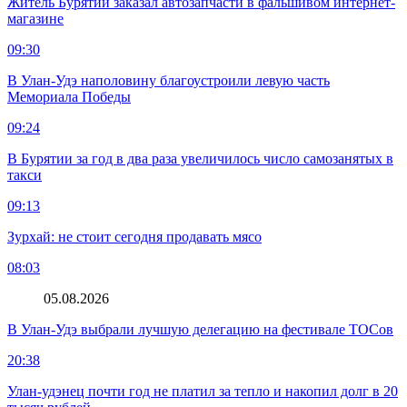
Житель Бурятии заказал автозапчасти в фальшивом интернет-
магазине
09:30
В Улан-Удэ наполовину благоустроили левую часть
Мемориала Победы
09:24
В Бурятии за год в два раза увеличилось число самозанятых в
такси
09:13
Зурхай: не стоит сегодня продавать мясо
08:03
05.08.2026
В Улан-Удэ выбрали лучшую делегацию на фестивале ТОСов
20:38
Улан-удэнец почти год не платил за тепло и накопил долг в 20