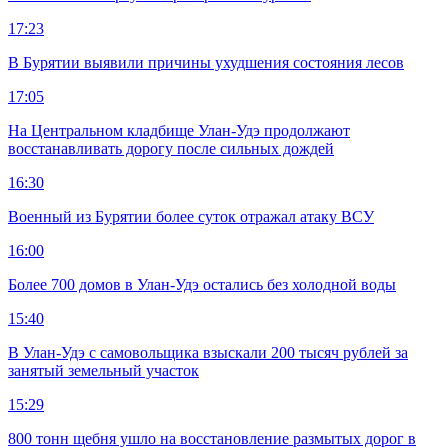
17:23
В Бурятии выявили причины ухудшения состояния лесов
17:05
На Центральном кладбище Улан-Удэ продолжают
восстанавливать дорогу после сильных дождей
16:30
Военный из Бурятии более суток отражал атаку ВСУ
16:00
Более 700 домов в Улан-Удэ остались без холодной воды
15:40
В Улан-Удэ с самовольщика взыскали 200 тысяч рублей за
занятый земельный участок
15:29
800 тонн щебня ушло на восстановление размытых дорог в