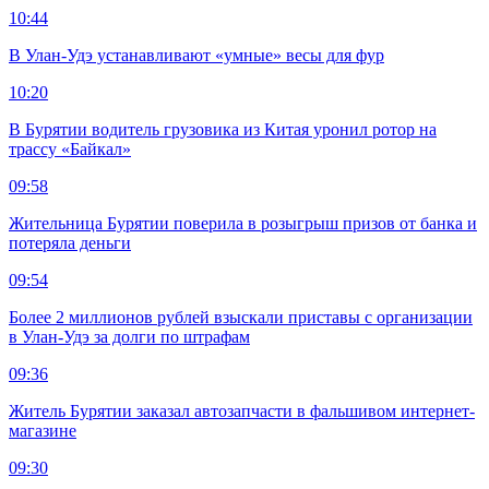
10:44
В Улан-Удэ устанавливают «умные» весы для фур
10:20
В Бурятии водитель грузовика из Китая уронил ротор на
трассу «Байкал»
09:58
Жительница Бурятии поверила в розыгрыш призов от банка и
потеряла деньги
09:54
Более 2 миллионов рублей взыскали приставы с организации
в Улан-Удэ за долги по штрафам
09:36
Житель Бурятии заказал автозапчасти в фальшивом интернет-
магазине
09:30