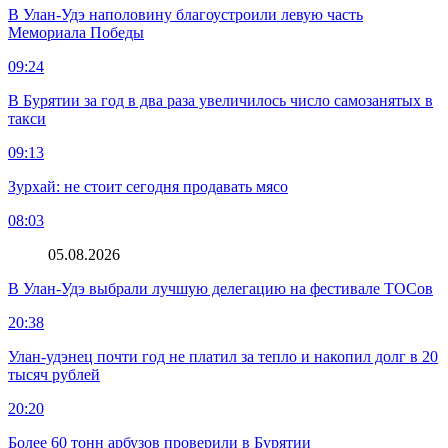
В Улан-Удэ наполовину благоустроили левую часть
Мемориала Победы
09:24
В Бурятии за год в два раза увеличилось число самозанятых в
такси
09:13
Зурхай: не стоит сегодня продавать мясо
08:03
05.08.2026
В Улан-Удэ выбрали лучшую делегацию на фестивале ТОСов
20:38
Улан-удэнец почти год не платил за тепло и накопил долг в 20
тысяч рублей
20:20
Более 60 тонн арбузов проверили в Бурятии