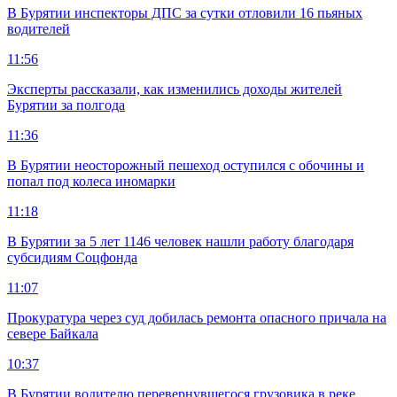
В Бурятии инспекторы ДПС за сутки отловили 16 пьяных
водителей
11:56
Эксперты рассказали, как изменились доходы жителей
Бурятии за полгода
11:36
В Бурятии неосторожный пешеход оступился с обочины и
попал под колеса иномарки
11:18
В Бурятии за 5 лет 1146 человек нашли работу благодаря
субсидиям Соцфонда
11:07
Прокуратура через суд добилась ремонта опасного причала на
севере Байкала
10:37
В Бурятии водителю перевернувшегося грузовика в реке