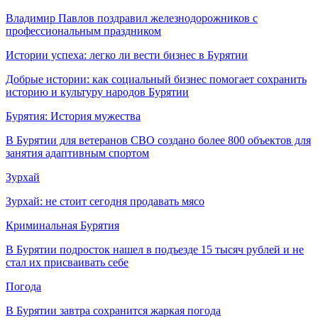
Владимир Павлов поздравил железнодорожников с
профессиональным праздником
Истории успеха: легко ли вести бизнес в Бурятии
Добрые истории: как социальный бизнес помогает сохранить
историю и культуру народов Бурятии
Бурятия: История мужества
В Бурятии для ветеранов СВО создано более 800 объектов для
занятия адаптивным спортом
Зурхай
Зурхай: не стоит сегодня продавать мясо
Криминальная Бурятия
В Бурятии подросток нашел в подъезде 15 тысяч рублей и не
стал их присваивать себе
Погода
В Бурятии завтра сохранится жаркая погода