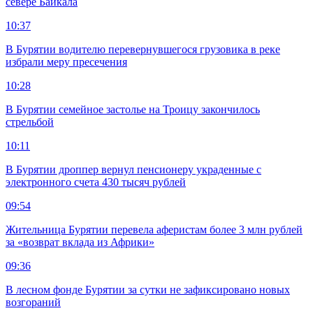
севере Байкала
10:37
В Бурятии водителю перевернувшегося грузовика в реке
избрали меру пресечения
10:28
В Бурятии семейное застолье на Троицу закончилось
стрельбой
10:11
В Бурятии дроппер вернул пенсионеру украденные с
электронного счета 430 тысяч рублей
09:54
Жительница Бурятии перевела аферистам более 3 млн рублей
за «возврат вклада из Африки»
09:36
В лесном фонде Бурятии за сутки не зафиксировано новых
возгораний