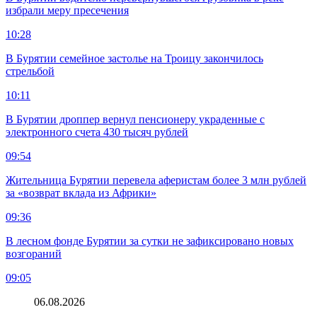
избрали меру пресечения
10:28
В Бурятии семейное застолье на Троицу закончилось
стрельбой
10:11
В Бурятии дроппер вернул пенсионеру украденные с
электронного счета 430 тысяч рублей
09:54
Жительница Бурятии перевела аферистам более 3 млн рублей
за «возврат вклада из Африки»
09:36
В лесном фонде Бурятии за сутки не зафиксировано новых
возгораний
09:05
06.08.2026