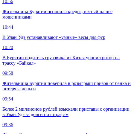
10:56
Жительница Бурятии оспорила кредит, взятый на нее
мошенниками
10:44
В Улан-Удэ устанавливают «умные» весы для фур
10:20
В Бурятии водитель грузовика из Китая уронил ротор на
трассу «Байкал»
09:58
Жительница Бурятии поверила в розыгрыш призов от банка и
потеряла деньги
09:54
Более 2 миллионов рублей взыскали приставы с организации
в Улан-Удэ за долги по штрафам
09:36