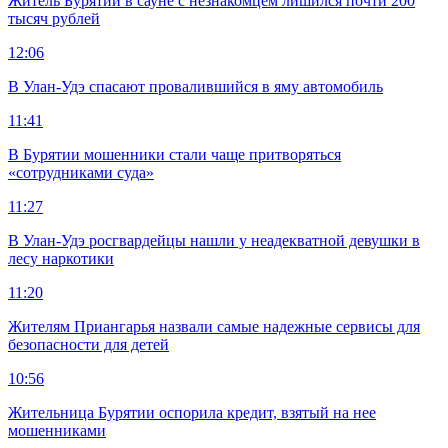
Житель Бурятии в сауне с незнакомцем лишился почти 200
тысяч рублей
12:06
В Улан-Удэ спасают провалившийся в яму автомобиль
11:41
В Бурятии мошенники стали чаще притворяться
«сотрудниками суда»
11:27
В Улан-Удэ росгвардейцы нашли у неадекватной девушки в
лесу наркотики
11:20
Жителям Приангарья назвали самые надежные сервисы для
безопасности для детей
10:56
Жительница Бурятии оспорила кредит, взятый на нее
мошенниками