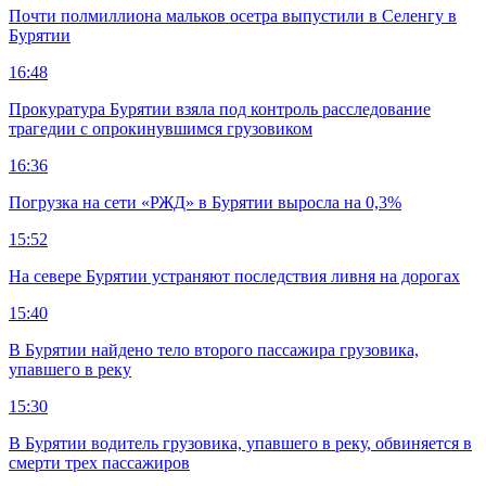
Почти полмиллиона мальков осетра выпустили в Селенгу в
Бурятии
16:48
Прокуратура Бурятии взяла под контроль расследование
трагедии с опрокинувшимся грузовиком
16:36
Погрузка на сети «РЖД» в Бурятии выросла на 0,3%
15:52
На севере Бурятии устраняют последствия ливня на дорогах
15:40
В Бурятии найдено тело второго пассажира грузовика,
упавшего в реку
15:30
В Бурятии водитель грузовика, упавшего в реку, обвиняется в
смерти трех пассажиров