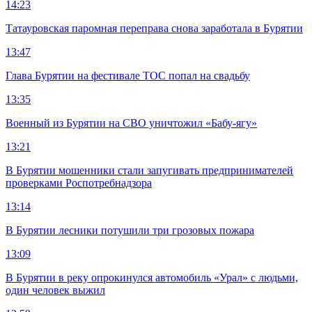
14:23
Татауровская паромная переправа снова заработала в Бурятии
13:47
Глава Бурятии на фестивале ТОС попал на свадьбу
13:35
Военный из Бурятии на СВО уничтожил «Бабу-ягу»
13:21
В Бурятии мошенники стали запугивать предпринимателей
проверками Роспотребнадзора
13:14
В Бурятии лесники потушили три грозовых пожара
13:09
В Бурятии в реку опрокинулся автомобиль «Урал» с людьми,
один человек выжил