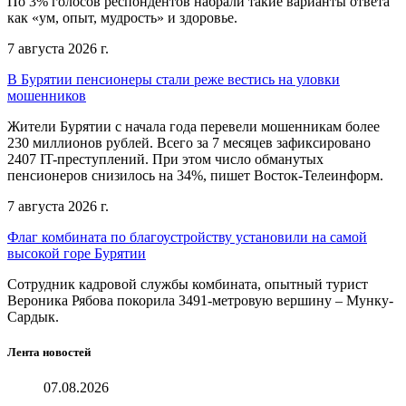
По 3% голосов респондентов набрали такие варианты ответа
как «ум, опыт, мудрость» и здоровье.
7 августа 2026 г.
В Бурятии пенсионеры стали реже вестись на уловки
мошенников
Жители Бурятии с начала года перевели мошенникам более
230 миллионов рублей. Всего за 7 месяцев зафиксировано
2407 IT-преступлений. При этом число обманутых
пенсионеров снизилось на 34%, пишет Восток-Телеинформ.
7 августа 2026 г.
Флаг комбината по благоустройству установили на самой
высокой горе Бурятии
Сотрудник кадровой службы комбината, опытный турист
Вероника Рябова покорила 3491-метровую вершину – Мунку-
Сардык.
Лента новостей
07.08.2026