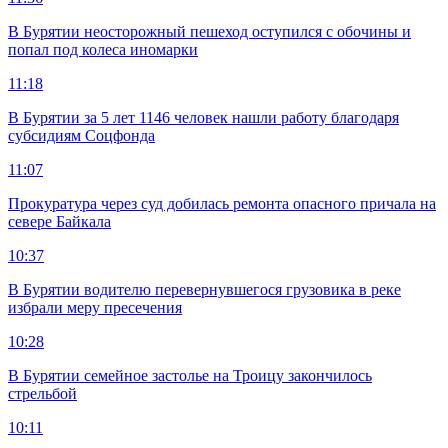
В Бурятии неосторожный пешеход оступился с обочины и
попал под колеса иномарки
11:18
В Бурятии за 5 лет 1146 человек нашли работу благодаря
субсидиям Соцфонда
11:07
Прокуратура через суд добилась ремонта опасного причала на
севере Байкала
10:37
В Бурятии водителю перевернувшегося грузовика в реке
избрали меру пресечения
10:28
В Бурятии семейное застолье на Троицу закончилось
стрельбой
10:11