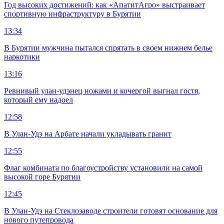
Год высоких достижений: как «АпатитАгро» выстраивает
спортивную инфраструктуру в Бурятии
13:34
В Бурятии мужчина пытался спрятать в своем нижнем белье
наркотики
13:16
Ревнивый улан-удэнец ножами и кочергой выгнал гостя,
который ему надоел
12:58
В Улан-Удэ на Арбате начали укладывать гранит
12:55
Флаг комбината по благоустройству установили на самой
высокой горе Бурятии
12:45
В Улан-Удэ на Стеклозаводе строители готовят основание для
нового путепровода