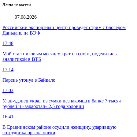
Лента новостей
07.08.2026
Российский экспортный центр проведет стрим с блогером
Даньдань на ВЭФ
17:48
Май стал пиковым месяцем трат на спорт, поделились
аналитикой в ВТБ
17:14
Парень утонул в Байкале
17:03
Улан-удэнец украл из сумки незнакомца в банке 7 тысяч
рублей и «заработал» 2,5 года колонии
16:41
В Еравнинском районе осудили женщину, ударившую
сотрудника органа опеки