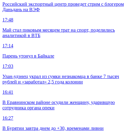
Российский экспортный центр проведет стрим с блогером
Даньдань на ВЭФ
17:48
Май стал пиковым месяцем трат на спорт, поделились
аналитикой в ВТБ
17:14
Парень утонул в Байкале
17:03
Улан-удэнец украл из сумки незнакомца в банке 7 тысяч
рублей и «заработал» 2,5 года колонии
16:41
В Еравнинском районе осудили женщину, ударившую
сотрудника органа опеки
16:27
В Бурятии завтра днем до +30, временами ливни