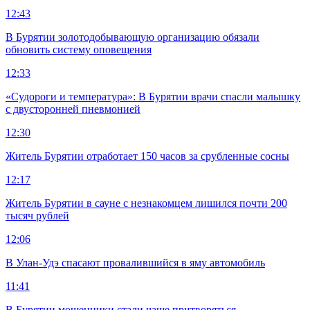
12:43
В Бурятии золотодобывающую организацию обязали
обновить систему оповещения
12:33
«Судороги и температура»: В Бурятии врачи спасли малышку
с двусторонней пневмонией
12:30
Житель Бурятии отработает 150 часов за срубленные сосны
12:17
Житель Бурятии в сауне с незнакомцем лишился почти 200
тысяч рублей
12:06
В Улан-Удэ спасают провалившийся в яму автомобиль
11:41
В Бурятии мошенники стали чаще притворяться