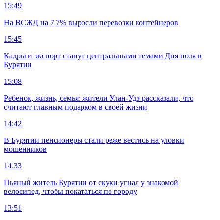
15:49
На ВСЖД на 7,7% выросли перевозки контейнеров
15:45
Кадры и экспорт станут центральными темами Дня поля в
Бурятии
15:08
Ребенок, жизнь, семья: жители Улан-Удэ рассказали, что
считают главным подарком в своей жизни
14:42
В Бурятии пенсионеры стали реже вестись на уловки
мошенников
14:33
Пьяный житель Бурятии от скуки угнал у знакомой
велосипед, чтобы покататься по городу
13:51