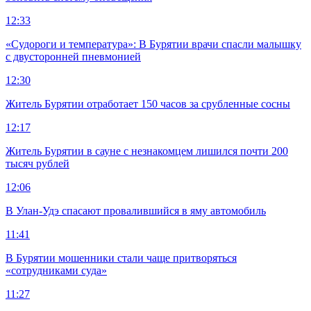
12:33
«Судороги и температура»: В Бурятии врачи спасли малышку
с двусторонней пневмонией
12:30
Житель Бурятии отработает 150 часов за срубленные сосны
12:17
Житель Бурятии в сауне с незнакомцем лишился почти 200
тысяч рублей
12:06
В Улан-Удэ спасают провалившийся в яму автомобиль
11:41
В Бурятии мошенники стали чаще притворяться
«сотрудниками суда»
11:27