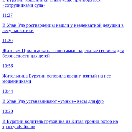
«сотрудниками суда»
11:27
В Улан-Удэ росгвардейцы нашли у неадекватной девушки в
лесу наркотики
11:20
Жителям Приангарья назвали самые надежные сервисы для
безопасности для детей
10:56
Жительница Бурятии оспорила кредит, взятый на нее
мошенниками
10:44
В Улан-Удэ устанавливают «умные» весы для фур
10:20
В Бурятии водитель грузовика из Китая уронил ротор на
трассу «Байкал»