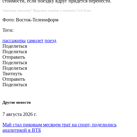
стоимости, если поездку вдруг придется перенести.
Заметили опечатку? Выделите ошибку и нажмите Ctrl+Enter.
Фото: Восток-Телеинформ
Теги:
пассажиры
самолет
поезд
Поделиться
Поделиться
Отправить
Поделиться
Поделиться
Твитнуть
Отправить
Поделиться
Другие новости
7 августа 2026 г.
Май стал пиковым месяцем трат на спорт, поделились
аналитикой в ВТБ