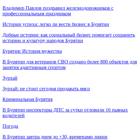
Владимир Павлов поздравил железнодорожников с
профессиональным праздником
Истории успеха: легко ли вести бизнес в Бурятии
Добрые истории: как социальный бизнес помогает сохранить
историю и культуру народов Бурятии
Бурятия: История мужества
В Бурятии для ветеранов СВО создано более 800 объектов для
занятия адаптивным спортом
Зурхай
Зурхай: не стоит сегодня продавать мясо
Криминальная Бурятия
В Бурятии инспекторы ДПС за сутки отловили 16 пьяных
водителей
Погода
В Бурятии завтра днем до +30, временами ливни