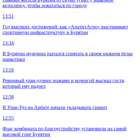
велосипед, чтобы покататься по городу
13:51
Год высоких достижений: как «АпатитАгро» выстраивает
спортивную инфраструктуру в Бурятии
13:34
В Бурятии мужчина пытался спрятать в своем нижнем белье
наркотики
13:16
Ревнивый улан-удэнец ножами и кочергой выгнал гостя,
который ему надоел
12:58
В Улан-Удэ на Арбате начали укладывать гранит
12:55
Флаг комбината по благоустройству установили на самой
высокой горе Бурятии