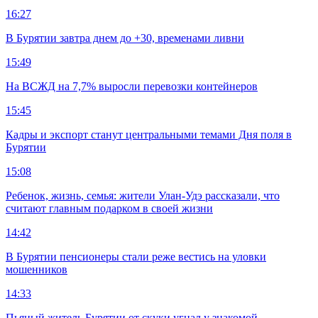
16:27
В Бурятии завтра днем до +30, временами ливни
15:49
На ВСЖД на 7,7% выросли перевозки контейнеров
15:45
Кадры и экспорт станут центральными темами Дня поля в
Бурятии
15:08
Ребенок, жизнь, семья: жители Улан-Удэ рассказали, что
считают главным подарком в своей жизни
14:42
В Бурятии пенсионеры стали реже вестись на уловки
мошенников
14:33
Пьяный житель Бурятии от скуки угнал у знакомой