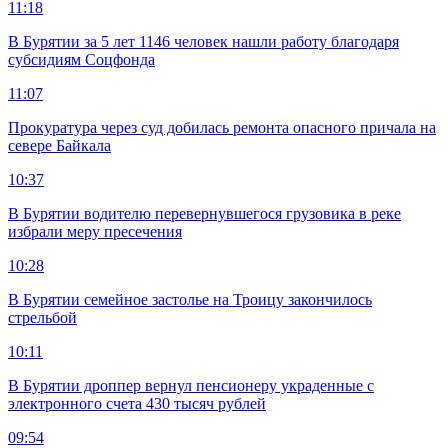
11:18
В Бурятии за 5 лет 1146 человек нашли работу благодаря
субсидиям Соцфонда
11:07
Прокуратура через суд добилась ремонта опасного причала на
севере Байкала
10:37
В Бурятии водителю перевернувшегося грузовика в реке
избрали меру пресечения
10:28
В Бурятии семейное застолье на Троицу закончилось
стрельбой
10:11
В Бурятии дроппер вернул пенсионеру украденные с
электронного счета 430 тысяч рублей
09:54