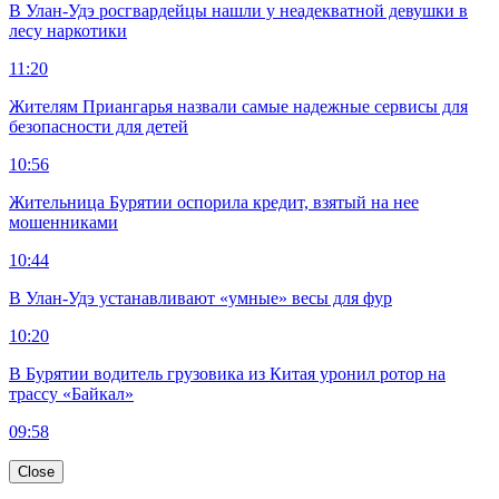
В Улан-Удэ росгвардейцы нашли у неадекватной девушки в
лесу наркотики
11:20
Жителям Приангарья назвали самые надежные сервисы для
безопасности для детей
10:56
Жительница Бурятии оспорила кредит, взятый на нее
мошенниками
10:44
В Улан-Удэ устанавливают «умные» весы для фур
10:20
В Бурятии водитель грузовика из Китая уронил ротор на
трассу «Байкал»
09:58
Close