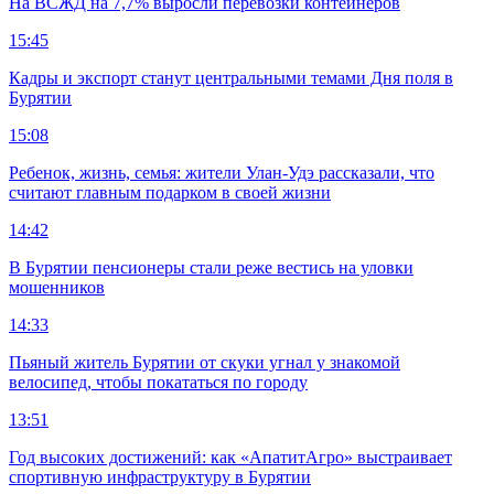
На ВСЖД на 7,7% выросли перевозки контейнеров
15:45
Кадры и экспорт станут центральными темами Дня поля в
Бурятии
15:08
Ребенок, жизнь, семья: жители Улан-Удэ рассказали, что
считают главным подарком в своей жизни
14:42
В Бурятии пенсионеры стали реже вестись на уловки
мошенников
14:33
Пьяный житель Бурятии от скуки угнал у знакомой
велосипед, чтобы покататься по городу
13:51
Год высоких достижений: как «АпатитАгро» выстраивает
спортивную инфраструктуру в Бурятии