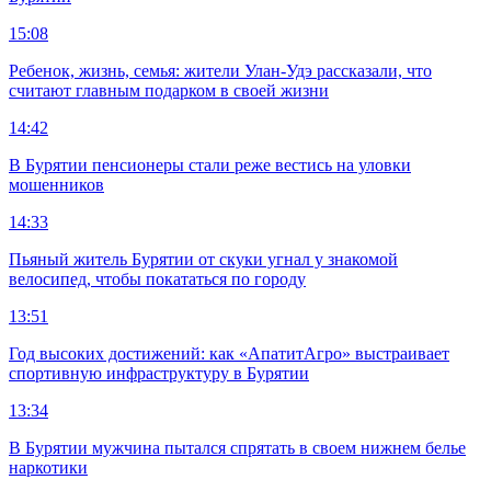
15:08
Ребенок, жизнь, семья: жители Улан-Удэ рассказали, что
считают главным подарком в своей жизни
14:42
В Бурятии пенсионеры стали реже вестись на уловки
мошенников
14:33
Пьяный житель Бурятии от скуки угнал у знакомой
велосипед, чтобы покататься по городу
13:51
Год высоких достижений: как «АпатитАгро» выстраивает
спортивную инфраструктуру в Бурятии
13:34
В Бурятии мужчина пытался спрятать в своем нижнем белье
наркотики