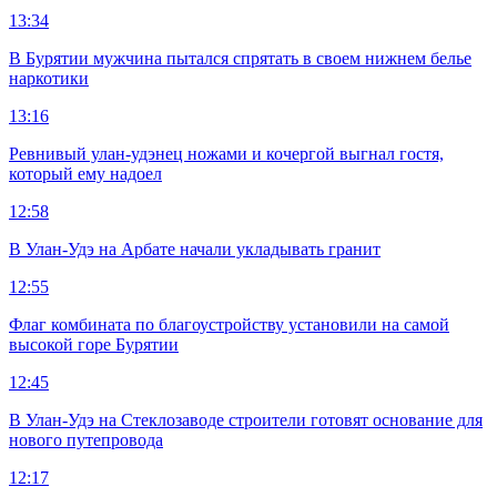
13:34
В Бурятии мужчина пытался спрятать в своем нижнем белье
наркотики
13:16
Ревнивый улан-удэнец ножами и кочергой выгнал гостя,
который ему надоел
12:58
В Улан-Удэ на Арбате начали укладывать гранит
12:55
Флаг комбината по благоустройству установили на самой
высокой горе Бурятии
12:45
В Улан-Удэ на Стеклозаводе строители готовят основание для
нового путепровода
12:17