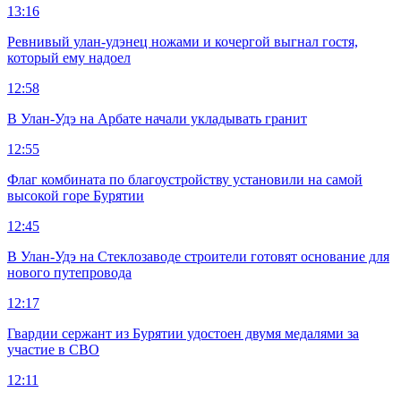
13:16
Ревнивый улан-удэнец ножами и кочергой выгнал гостя,
который ему надоел
12:58
В Улан-Удэ на Арбате начали укладывать гранит
12:55
Флаг комбината по благоустройству установили на самой
высокой горе Бурятии
12:45
В Улан-Удэ на Стеклозаводе строители готовят основание для
нового путепровода
12:17
Гвардии сержант из Бурятии удостоен двумя медалями за
участие в СВО
12:11