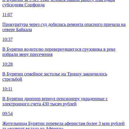
субсидиям Соцфонда
11:07
Прокуратура через суд добилась ремонта опасного причала на
севере Байкала
10:37
В Бурятии водителю перевернувшегося грузовика в реке
избрали меру пресечения
10:28
В Бурятии семейное застолье на Троицу закончилось
стрельбой
10:11
В Бурятии дроппер вернул пенсионеру украденные с
электронного счета 430 тысяч рублей
09:54
Жительница Бурятии перевела аферистам более 3 млн рублей
за «возврат вклада из Африки»