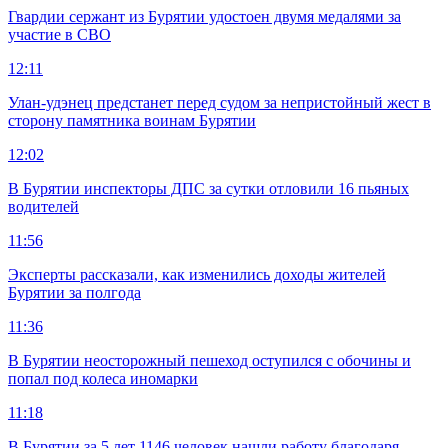
Гвардии сержант из Бурятии удостоен двумя медалями за
участие в СВО
12:11
Улан-удэнец предстанет перед судом за непристойный жест в
сторону памятника воинам Бурятии
12:02
В Бурятии инспекторы ДПС за сутки отловили 16 пьяных
водителей
11:56
Эксперты рассказали, как изменились доходы жителей
Бурятии за полгода
11:36
В Бурятии неосторожный пешеход оступился с обочины и
попал под колеса иномарки
11:18
В Бурятии за 5 лет 1146 человек нашли работу благодаря