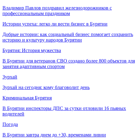
Владимир Павлов поздравил железнодорожников с
профессиональным праздником
Истории успеха: легко ли вести бизнес в Бурятии
Добрые истории: как социальный бизнес помогает сохранить
историю и культуру народов Бурятии
Бурятия: История мужества
В Бурятии для ветеранов СВО создано более 800 объектов для
занятия адаптивным спортом
Зурхай
Зурхай на сегодня: кому благоволит день
Криминальная Бурятия
В Бурятии инспекторы ДПС за сутки отловили 16 пьяных
водителей
Погода
В Бурятии завтра днем до +30, временами ливни