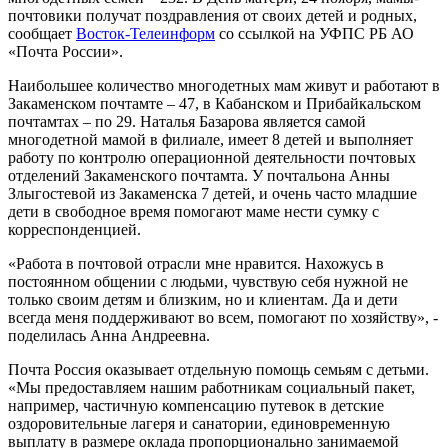
почтовики получат поздравления от своих детей и родных,
сообщает
Восток-Телеинформ
со ссылкой на УФПС РБ АО
«Почта России».
Наибольшее количество многодетных мам живут и работают в
Закаменском почтамте – 47, в Кабанском и Прибайкальском
почтамтах – по 29. Наталья Базарова является самой
многодетной мамой в филиале, имеет 8 детей и выполняет
работу по контролю операционной деятельности почтовых
отделений Закаменского почтамта. У почтальона Анны
Злыгостевой из Закаменска 7 детей, и очень часто младшие
дети в свободное время помогают маме нести сумку с
корреспонденцией.
«Работа в почтовой отрасли мне нравится. Нахожусь в
постоянном общении с людьми, чувствую себя нужной не
только своим детям и близким, но и клиентам. Да и дети
всегда меня поддерживают во всем, помогают по хозяйству», -
поделилась Анна Андреевна.
Почта Россия оказывает отдельную помощь семьям с детьми.
«Мы предоставляем нашим работникам социальный пакет,
например, частичную компенсацию путевок в детские
оздоровительные лагеря и санатории, единовременную
выплату в размере оклада пропорционально занимаемой