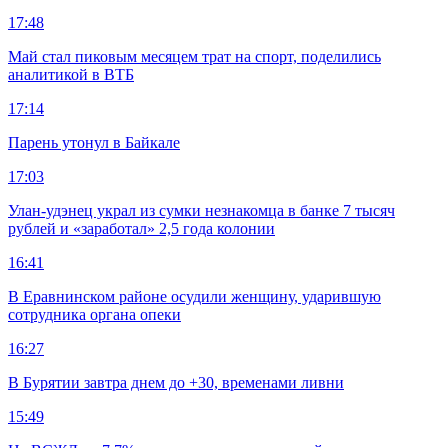
17:48
Май стал пиковым месяцем трат на спорт, поделились
аналитикой в ВТБ
17:14
Парень утонул в Байкале
17:03
Улан-удэнец украл из сумки незнакомца в банке 7 тысяч
рублей и «заработал» 2,5 года колонии
16:41
В Еравнинском районе осудили женщину, ударившую
сотрудника органа опеки
16:27
В Бурятии завтра днем до +30, временами ливни
15:49