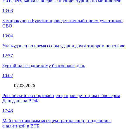
На берегу Байкала впервые пройдет турнир по миниволею
13:08
Зампрокурора Бурятии проведет личный прием участников
СВО
13:04
Улан-удэнец во время ссоры ударил друга топором по голове
12:57
Зурхай на сегодня: кому благоволит день
10:02
07.08.2026
Российский экспортный центр проведет стрим с блогером
Даньдань на ВЭФ
17:48
Май стал пиковым месяцем трат на спорт, поделились
аналитикой в ВТБ