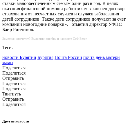
ставки малообеспеченным семьям один раз в год. В целях
оказания финансовой помощи работникам заключен договор
страхования от несчастных случаев и случаев заболевания
детей сотрудников. Также дети сотрудников получают за счет
компании новогодние подарки», - отметил директор УФПС
Баир Ринчинов.
Заметили опечатку? Выделите ошибку и нажмите Ctrl+Enter.
Теги:
новости Бурятии
Бурятия
Почта России
почта
день матери
мамы
Поделиться
Поделиться
Отправить
Поделиться
Поделиться
Твитнуть
Отправить
Поделиться
Другие новости