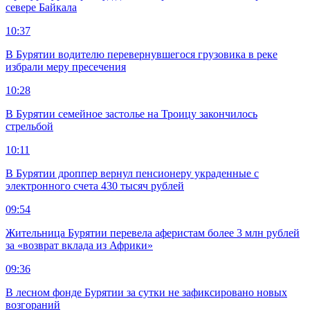
севере Байкала
10:37
В Бурятии водителю перевернувшегося грузовика в реке
избрали меру пресечения
10:28
В Бурятии семейное застолье на Троицу закончилось
стрельбой
10:11
В Бурятии дроппер вернул пенсионеру украденные с
электронного счета 430 тысяч рублей
09:54
Жительница Бурятии перевела аферистам более 3 млн рублей
за «возврат вклада из Африки»
09:36
В лесном фонде Бурятии за сутки не зафиксировано новых
возгораний