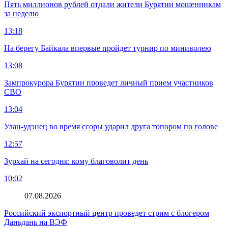
Пять миллионов рублей отдали жители Бурятии мошенникам
за неделю
13:18
На берегу Байкала впервые пройдет турнир по миниволею
13:08
Зампрокурора Бурятии проведет личный прием участников
СВО
13:04
Улан-удэнец во время ссоры ударил друга топором по голове
12:57
Зурхай на сегодня: кому благоволит день
10:02
07.08.2026
Российский экспортный центр проведет стрим с блогером
Даньдань на ВЭФ