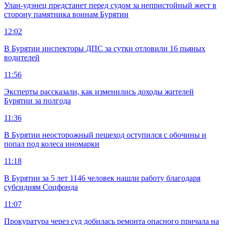
Улан-удэнец предстанет перед судом за непристойный жест в
сторону памятника воинам Бурятии
12:02
В Бурятии инспекторы ДПС за сутки отловили 16 пьяных
водителей
11:56
Эксперты рассказали, как изменились доходы жителей
Бурятии за полгода
11:36
В Бурятии неосторожный пешеход оступился с обочины и
попал под колеса иномарки
11:18
В Бурятии за 5 лет 1146 человек нашли работу благодаря
субсидиям Соцфонда
11:07
Прокуратура через суд добилась ремонта опасного причала на