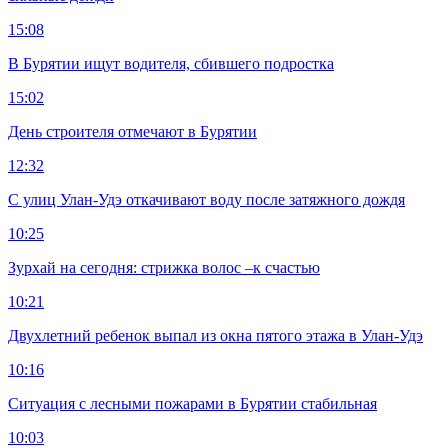
15:08
В Бурятии ищут водителя, сбившего подростка
15:02
День строителя отмечают в Бурятии
12:32
С улиц Улан-Удэ откачивают воду после затяжного дождя
10:25
Зурхай на сегодня: стрижка волос –к счастью
10:21
Двухлетний ребенок выпал из окна пятого этажа в Улан-Удэ
10:16
Ситуация с лесными пожарами в Бурятии стабильная
10:03