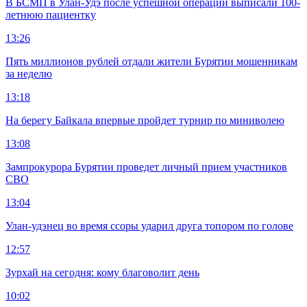
В БСМП в Улан-Удэ после успешной операции выписали 100-
летнюю пациентку
13:26
Пять миллионов рублей отдали жители Бурятии мошенникам
за неделю
13:18
На берегу Байкала впервые пройдет турнир по миниволею
13:08
Зампрокурора Бурятии проведет личный прием участников
СВО
13:04
Улан-удэнец во время ссоры ударил друга топором по голове
12:57
Зурхай на сегодня: кому благоволит день
10:02