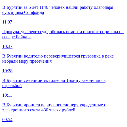
В Бурятии за 5 лет 1146 человек нашли работу благодаря
субсидиям Соцфонда
11:07
Прокуратура через суд добилась ремонта опасного причала на
севере Байкала
10:37
В Бурятии водителю перевернувшегося грузовика в реке
избрали меру пресечения
10:28
В Бурятии семейное застолье на Троицу закончилось
стрельбой
10:11
В Бурятии дроппер вернул пенсионеру украденные с
электронного счета 430 тысяч рублей
09:54