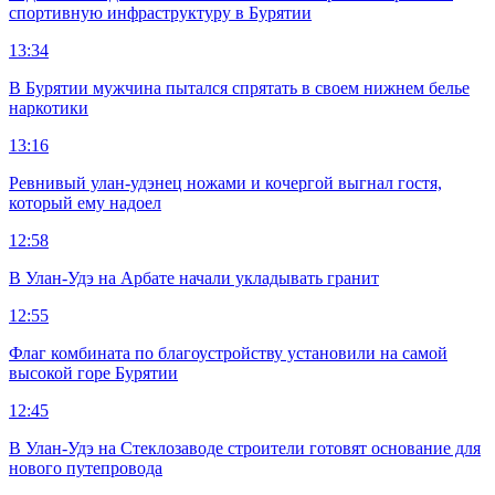
спортивную инфраструктуру в Бурятии
13:34
В Бурятии мужчина пытался спрятать в своем нижнем белье
наркотики
13:16
Ревнивый улан-удэнец ножами и кочергой выгнал гостя,
который ему надоел
12:58
В Улан-Удэ на Арбате начали укладывать гранит
12:55
Флаг комбината по благоустройству установили на самой
высокой горе Бурятии
12:45
В Улан-Удэ на Стеклозаводе строители готовят основание для
нового путепровода