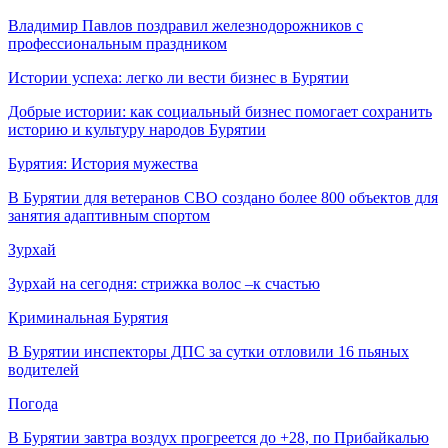
Владимир Павлов поздравил железнодорожников с
профессиональным праздником
Истории успеха: легко ли вести бизнес в Бурятии
Добрые истории: как социальный бизнес помогает сохранить
историю и культуру народов Бурятии
Бурятия: История мужества
В Бурятии для ветеранов СВО создано более 800 объектов для
занятия адаптивным спортом
Зурхай
Зурхай на сегодня: стрижка волос –к счастью
Криминальная Бурятия
В Бурятии инспекторы ДПС за сутки отловили 16 пьяных
водителей
Погода
В Бурятии завтра воздух прогреется до +28, по Прибайкалью