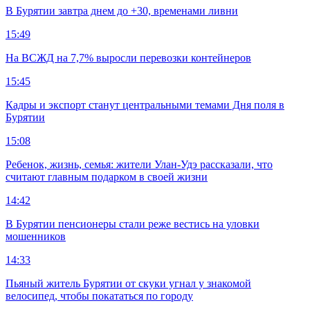
В Бурятии завтра днем до +30, временами ливни
15:49
На ВСЖД на 7,7% выросли перевозки контейнеров
15:45
Кадры и экспорт станут центральными темами Дня поля в
Бурятии
15:08
Ребенок, жизнь, семья: жители Улан-Удэ рассказали, что
считают главным подарком в своей жизни
14:42
В Бурятии пенсионеры стали реже вестись на уловки
мошенников
14:33
Пьяный житель Бурятии от скуки угнал у знакомой
велосипед, чтобы покататься по городу