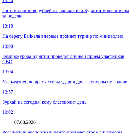
13:26
Пять миллионов рублей отдали жители Бурятии мошенникам
за неделю
13:18
На берегу Байкала впервые пройдет турнир по миниволею
13:08
Зампрокурора Бурятии проведет личный прием участников
СВО
13:04
Улан-удэнец во время ссоры ударил друга топором по голове
12:57
Зурхай на сегодня: кому благоволит день
10:02
07.08.2026
Российский экспортный центр проведет стрим с блогером