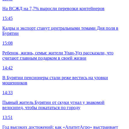
На ВСЖД на 7,7% выросли перевозки контейнеров
15:45
Кадры и экспорт станут центральными темами Дня поля в
Бурятии
15:08
Ребенок, жизнь, семья: жители Улан-Удэ рассказали, что
считают главным подарком в своей жизни
14:42
В Бурятии пенсионеры стали реже вестись на уловки
мошенников
14:33
Пьяный житель Бурятии от скуки угнал у знакомой
велосипед, чтобы покататься по городу
13:51
Год высоких достижений: как «АпатитАгро» выстраивает