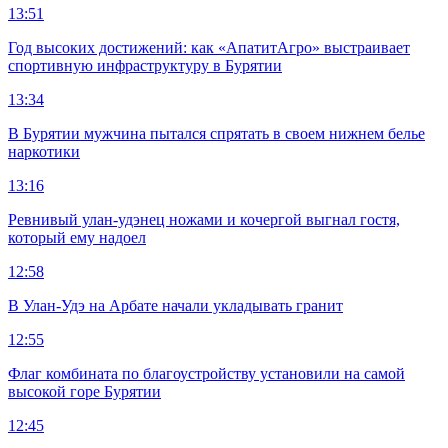
13:51
Год высоких достижений: как «АпатитАгро» выстраивает
спортивную инфраструктуру в Бурятии
13:34
В Бурятии мужчина пытался спрятать в своем нижнем белье
наркотики
13:16
Ревнивый улан-удэнец ножами и кочергой выгнал гостя,
который ему надоел
12:58
В Улан-Удэ на Арбате начали укладывать гранит
12:55
Флаг комбината по благоустройству установили на самой
высокой горе Бурятии
12:45