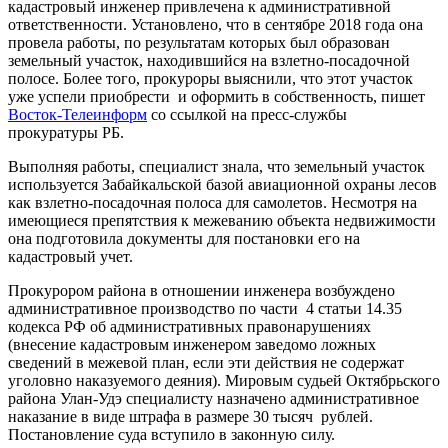
кадастровый инженер привлечена к административной
ответственности. Установлено, что в сентябре 2018 года она
провела работы, по результатам которых был образован
земельный участок, находившийся на взлетно-посадочной
полосе. Более того, прокуроры выяснили, что этот участок
уже успели приобрести и оформить в собственность, пишет
Восток-Телеинформ
со ссылкой на пресс-службы
прокуратуры РБ.
Выполняя работы, специалист знала, что земельный участок
используется Забайкальской базой авиационной охраны лесов
как взлетно-посадочная полоса для самолетов. Несмотря на
имеющиеся препятствия к межеванию объекта недвижимости
она подготовила документы для постановки его на
кадастровый учет.
Прокурором района в отношении инженера возбуждено
административное производство по части 4 статьи 14.35
кодекса РФ об административных правонарушениях
(внесение кадастровым инженером заведомо ложных
сведений в межевой план, если эти действия не содержат
уголовно наказуемого деяния). Мировым судьей Октябрьского
района Улан-Удэ специалисту назначено административное
наказание в виде штрафа в размере 30 тысяч рублей.
Постановление суда вступило в законную силу.