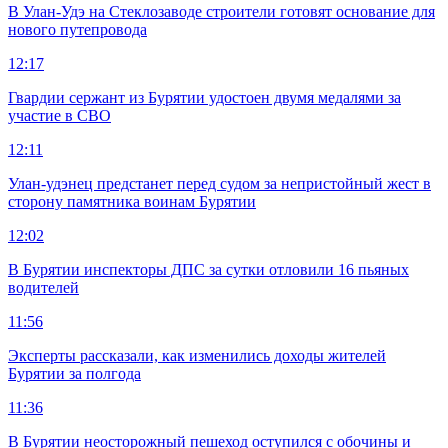
В Улан-Удэ на Стеклозаводе строители готовят основание для
нового путепровода
12:17
Гвардии сержант из Бурятии удостоен двумя медалями за
участие в СВО
12:11
Улан-удэнец предстанет перед судом за непристойный жест в
сторону памятника воинам Бурятии
12:02
В Бурятии инспекторы ДПС за сутки отловили 16 пьяных
водителей
11:56
Эксперты рассказали, как изменились доходы жителей
Бурятии за полгода
11:36
В Бурятии неосторожный пешеход оступился с обочины и