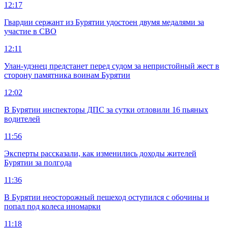
12:17
Гвардии сержант из Бурятии удостоен двумя медалями за
участие в СВО
12:11
Улан-удэнец предстанет перед судом за непристойный жест в
сторону памятника воинам Бурятии
12:02
В Бурятии инспекторы ДПС за сутки отловили 16 пьяных
водителей
11:56
Эксперты рассказали, как изменились доходы жителей
Бурятии за полгода
11:36
В Бурятии неосторожный пешеход оступился с обочины и
попал под колеса иномарки
11:18