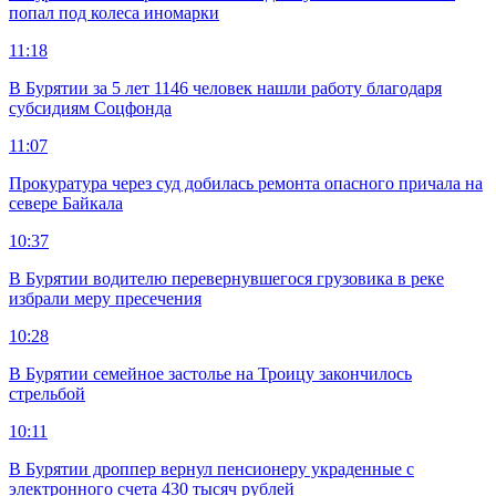
попал под колеса иномарки
11:18
В Бурятии за 5 лет 1146 человек нашли работу благодаря
субсидиям Соцфонда
11:07
Прокуратура через суд добилась ремонта опасного причала на
севере Байкала
10:37
В Бурятии водителю перевернувшегося грузовика в реке
избрали меру пресечения
10:28
В Бурятии семейное застолье на Троицу закончилось
стрельбой
10:11
В Бурятии дроппер вернул пенсионеру украденные с
электронного счета 430 тысяч рублей