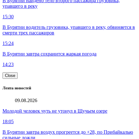
В Бурятии найдено тело второго пассажира грузовика,
упавшего в реку
15:30
В Бурятии водитель грузовика, упавшего в реку, обвиняется в
смерти трех пассажиров
15:24
В Бурятии завтра сохранится жаркая погода
14:23
Close
Лента новостей
09.08.2026
Молодой человек чуть не утонул в Щучьем озере
18:05
В Бурятии завтра воздух прогреется до +28, по Прибайкалью
сильные дожди