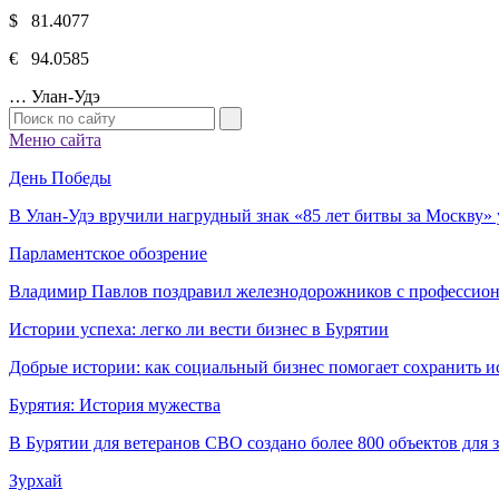
$ 81.4077
€ 94.0585
…
Улан-Удэ
Меню сайта
День Победы
В Улан-Удэ вручили нагрудный знак «85 лет битвы за Москву
Парламентское обозрение
Владимир Павлов поздравил железнодорожников с профессио
Истории успеха: легко ли вести бизнес в Бурятии
Добрые истории: как социальный бизнес помогает сохранить и
Бурятия: История мужества
В Бурятии для ветеранов СВО создано более 800 объектов для
Зурхай