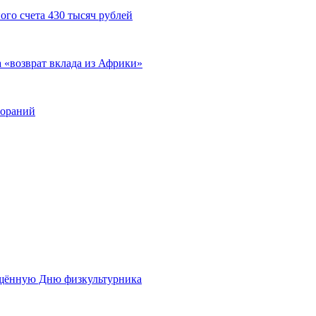
ого счета 430 тысяч рублей
а «возврат вклада из Африки»
гораний
ящённую Дню физкультурника