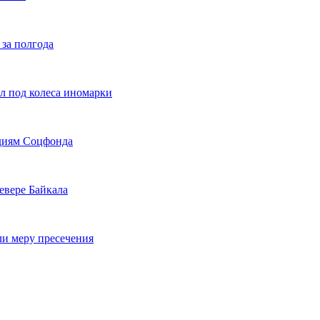
 за полгода
л под колеса иномарки
идиям Соцфонда
евере Байкала
ли меру пресечения