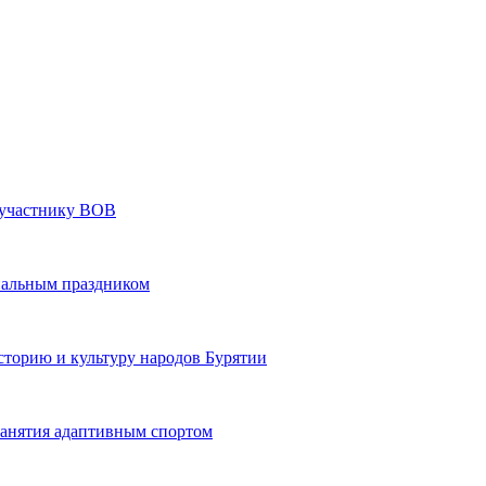
» участнику ВОВ
нальным праздником
сторию и культуру народов Бурятии
 занятия адаптивным спортом