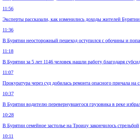
11:56
Эксперты рассказали, как изменились доходы жителей Бурятии
11:36
В Бурятии неосторожный пешеход оступился с обочины и попа
11:18
В Бурятии за 5 лет 1146 человек нашли работу благодаря субс
11:07
Прокуратура через суд добилась ремонта опасного причала на с
10:37
В Бурятии водителю перевернувшегося грузовика в реке избра
10:28
В Бурятии семейное застолье на Троицу закончилось стрельбой
10:11