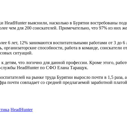
ки HeadHunter выяснили, насколько в Бурятии востребованы под
более чем для 200 соискателей. Примечательно, что 97% из ни
е 6 лет, 12% занимаются воспитательными работами от 3 до 6 ле
, организаторские способности, работа в команде, соискатели о
ссовых ситуаций.
 к детям, что логично для данной профессии. Кроме этого, рабо
сс-службы HeadHunter по СФО Елана Таращук.
питателей на рынке труда Бурятии выросло почти в 1,5 раза, а 
ра почти совпадает со средней предлагаемой заработной платой,
итика
HeadHunter