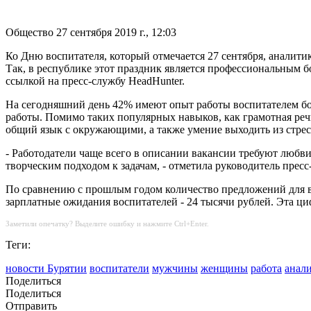
Общество
27 сентября 2019 г., 12:03
Ко Дню воспитателя, который отмечается 27 сентября, аналити
Так, в республике этот праздник является профессиональным 
ссылкой на пресс-службу HeadHunter.
На сегодняшний день 42% имеют опыт работы воспитателем боле
работы. Помимо таких популярных навыков, как грамотная речь
общий язык с окружающими, а также умение выходить из стре
- Работодатели чаще всего в описании вакансии требуют любви
творческим подходом к задачам, - отметила руководитель пре
По сравнению с прошлым годом количество предложений для вос
зарплатные ожидания воспитателей - 24 тысячи рублей. Эта циф
Заметили опечатку? Выделите ошибку и нажмите Ctrl+Enter.
Теги:
новости Бурятии
воспитатели
мужчины
женщины
работа
анал
Поделиться
Поделиться
Отправить