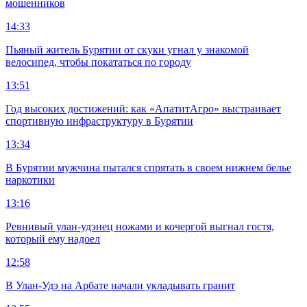
мошенников
14:33
Пьяный житель Бурятии от скуки угнал у знакомой
велосипед, чтобы покататься по городу
13:51
Год высоких достижений: как «АпатитАгро» выстраивает
спортивную инфраструктуру в Бурятии
13:34
В Бурятии мужчина пытался спрятать в своем нижнем белье
наркотики
13:16
Ревнивый улан-удэнец ножами и кочергой выгнал гостя,
который ему надоел
12:58
В Улан-Удэ на Арбате начали укладывать гранит