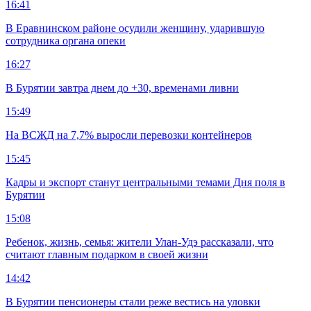
16:41
В Еравнинском районе осудили женщину, ударившую
сотрудника органа опеки
16:27
В Бурятии завтра днем до +30, временами ливни
15:49
На ВСЖД на 7,7% выросли перевозки контейнеров
15:45
Кадры и экспорт станут центральными темами Дня поля в
Бурятии
15:08
Ребенок, жизнь, семья: жители Улан-Удэ рассказали, что
считают главным подарком в своей жизни
14:42
В Бурятии пенсионеры стали реже вестись на уловки