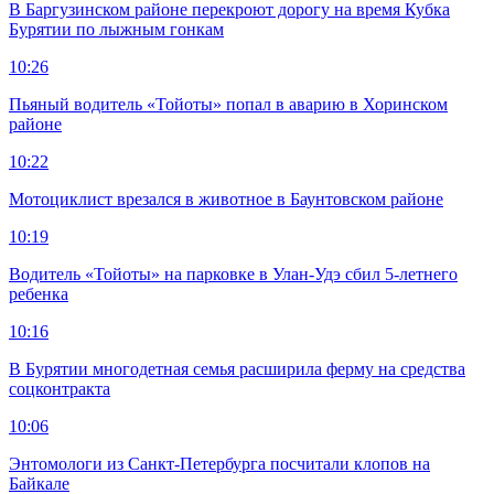
В Баргузинском районе перекроют дорогу на время Кубка
Бурятии по лыжным гонкам
10:26
Пьяный водитель «Тойоты» попал в аварию в Хоринском
районе
10:22
Мотоциклист врезался в животное в Баунтовском районе
10:19
Водитель «Тойоты» на парковке в Улан-Удэ сбил 5-летнего
ребенка
10:16
В Бурятии многодетная семья расширила ферму на средства
соцконтракта
10:06
Энтомологи из Санкт-Петербурга посчитали клопов на
Байкале