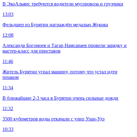
В ЭкоАльянс требуются водители мусоровоза и грузчики
13:03
Фельдшер из Бурятии награждён медалью Жукова
12:08
Александр Богомоев и Тагар Намсараев провели зарядку и
мастер-класс для приставов
11:46
Житель Бурятии угнал машину, потому что устал идти
пешком
11:34
В ближайшие 2-3 часа в Бурятии очень сильные дожди
11:32
3500 кубометров воды откачали с улиц Улан-Удэ
10:33