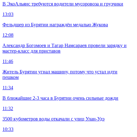
В ЭкоАльянс требуются водители мусоровоза и грузчики
13:03
Фельдшер из Бурятии награждён медалью Жукова
12:08
Александр Богомоев и Тагар Намсараев провели зарядку и
мастер-класс для приставов
11:46
Житель Бурятии угнал машину, потому что устал идти
пешком
11:34
В ближайшие 2-3 часа в Бурятии очень сильные дожди
11:32
3500 кубометров воды откачали с улиц Улан-Удэ
10:33