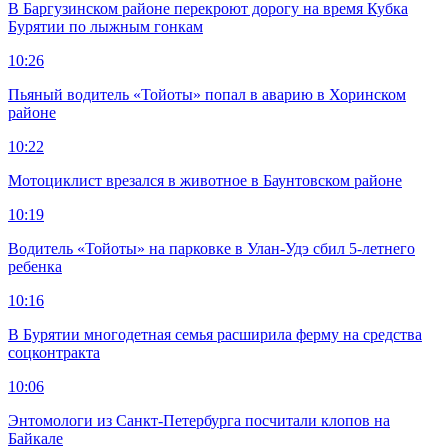
В Баргузинском районе перекроют дорогу на время Кубка
Бурятии по лыжным гонкам
10:26
Пьяный водитель «Тойоты» попал в аварию в Хоринском
районе
10:22
Мотоциклист врезался в животное в Баунтовском районе
10:19
Водитель «Тойоты» на парковке в Улан-Удэ сбил 5-летнего
ребенка
10:16
В Бурятии многодетная семья расширила ферму на средства
соцконтракта
10:06
Энтомологи из Санкт-Петербурга посчитали клопов на
Байкале