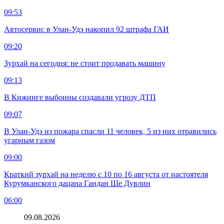
09:53
Автосервис в Улан-Удэ накопил 92 штрафа ГАИ
09:20
Зурхай на сегодня: не стоит продавать машину
09:13
В Кижинге выбоины создавали угрозу ДТП
09:07
В Улан-Удэ из пожара спасли 11 человек, 5 из них отравились
угарным газом
09:00
Краткий зурхай на неделю с 10 по 16 августа от настоятеля
Курумканского дацана Гандан Ше Дувлин
06:00
09.08.2026