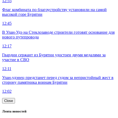
12:55
Флаг комбината по благоустройству установили на самой
высокой горе Бурятии
12:45
В Улан-Удэ на Стеклозаводе строители готовят основание для
нового путепровода
12:17
Гвардии сержант из Бурятии удостоен двумя медалями за
участие в СВО
12:11
Улан-удэнец предстанет перед судом за непристойный жест в
сторону памятника воинам Бурятии
12:02
Close
Лента новостей