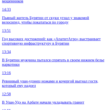
мошенников
14:33
Пьяный житель Бурятии от скуки угнал у знакомой
велосипед, чтобы покататься по городу
13:51
Год высоких достижений: как «АпатитАгро» выстраивает
спортивную инфраструктуру в Бурятии
13:34
В Бурятии мужчина пытался спрятать в своем нижнем белье
наркотики
13:16
Ревнивый улан-удэнец ножами и кочергой выгнал гостя,
который ему надоел
12:58
В Улан-Удэ на Арбате начали укладывать гранит