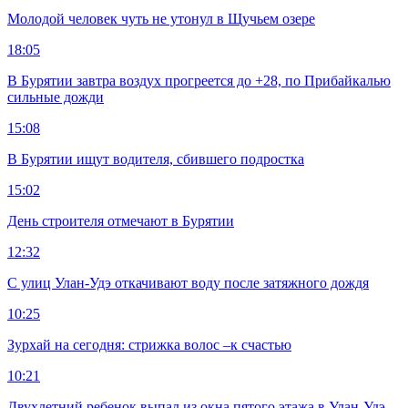
Молодой человек чуть не утонул в Щучьем озере
18:05
В Бурятии завтра воздух прогреется до +28, по Прибайкалью
сильные дожди
15:08
В Бурятии ищут водителя, сбившего подростка
15:02
День строителя отмечают в Бурятии
12:32
С улиц Улан-Удэ откачивают воду после затяжного дождя
10:25
Зурхай на сегодня: стрижка волос –к счастью
10:21
Двухлетний ребенок выпал из окна пятого этажа в Улан-Удэ