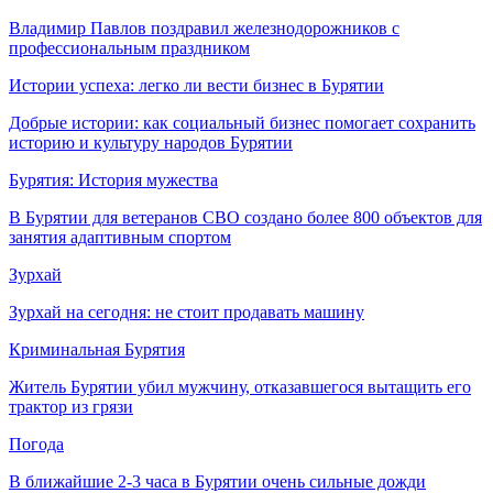
Владимир Павлов поздравил железнодорожников с
профессиональным праздником
Истории успеха: легко ли вести бизнес в Бурятии
Добрые истории: как социальный бизнес помогает сохранить
историю и культуру народов Бурятии
Бурятия: История мужества
В Бурятии для ветеранов СВО создано более 800 объектов для
занятия адаптивным спортом
Зурхай
Зурхай на сегодня: не стоит продавать машину
Криминальная Бурятия
Житель Бурятии убил мужчину, отказавшегося вытащить его
трактор из грязи
Погода
В ближайшие 2-3 часа в Бурятии очень сильные дожди