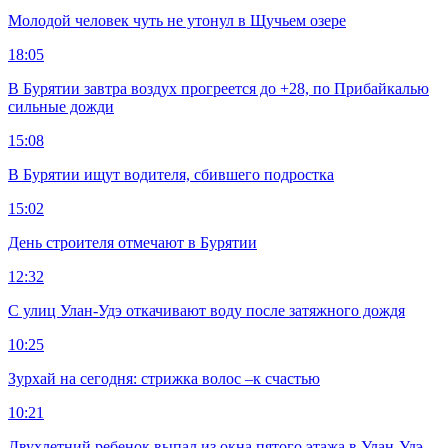
Молодой человек чуть не утонул в Щучьем озере
18:05
В Бурятии завтра воздух прогреется до +28, по Прибайкалью
сильные дожди
15:08
В Бурятии ищут водителя, сбившего подростка
15:02
День строителя отмечают в Бурятии
12:32
С улиц Улан-Удэ откачивают воду после затяжного дождя
10:25
Зурхай на сегодня: стрижка волос –к счастью
10:21
Двухлетний ребенок выпал из окна пятого этажа в Улан-Удэ