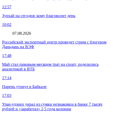
12:57
Зурхай на сегодня: кому благоволит день
10:02
07.08.2026
Российский экспортный центр проведет стрим с блогером
Даньдань на ВЭФ
17:48
Май стал пиковым месяцем трат на спорт, поделились
аналитикой в ВТБ
17:14
Парень утонул в Байкале
17:03
Улан-удэнец украл из сумки незнакомца в банке 7 тысяч
рублей и «заработал» 2,5 года колонии