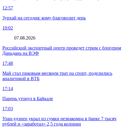
12:57
Зурхай на сегодня: кому благоволит день
10:02
07.08.2026
Российский экспортный центр проведет стрим с блогером
Даньдань на ВЭФ
17:48
Май стал пиковым месяцем трат на спорт, поделились
аналитикой в ВТБ
17:14
Парень утонул в Байкале
17:03
Улан-удэнец украл из сумки незнакомца в банке 7 тысяч
рублей и «заработал» 2,5 года колонии