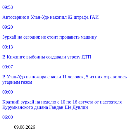
09:53
Автосервис в Улан-Удэ накопил 92 штрафа ГАИ
09:20
Зурхай на сегодня: не стоит продавать машину
09:13
В Кижинге выбоины создавали угрозу ДТП
09:07
В Улан-Удэ из пожара спасли 11 человек, 5 из них отравились
угарным газом
09:00
Краткий зурхай на неделю с 10 по 16 августа от настоятеля
Курумканского дацана Гандан Ше Дувлин
06:00
09.08.2026