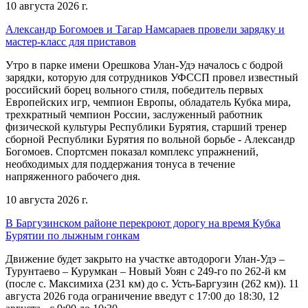
10 августа 2026 г.
Александр Богомоев и Тагар Намсараев провели зарядку и
мастер-класс для приставов
Утро в парке имени Орешкова Улан-Удэ началось с бодрой
зарядки, которую для сотрудников УФССП провел известный
российский борец вольного стиля, победитель первых
Европейских игр, чемпион Европы, обладатель Кубка мира,
трехкратный чемпион России, заслуженный работник
физической культуры Республики Бурятия, старший тренер
сборной Республики Бурятия по вольной борьбе - Александр
Богомоев. Спортсмен показал комплекс упражнений,
необходимых для поддержания тонуса в течение
напряженного рабочего дня.
10 августа 2026 г.
В Баргузинском районе перекроют дорогу на время Кубка
Бурятии по лыжным гонкам
Движение будет закрыто на участке автодороги Улан-Удэ –
Турунтаево – Курумкан – Новый Уоян с 249-го по 262-й км
(после с. Максимиха (231 км) до с. Усть-Баргузин (262 км)). 11
августа 2026 года ограничение введут с 17:00 до 18:30, 12