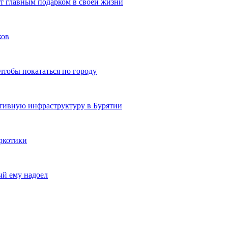
ют главным подарком в своей жизни
ков
чтобы покататься по городу
ртивную инфраструктуру в Бурятии
ркотики
ый ему надоел