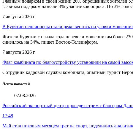
Главным подарком в своей жизни 26% опрошенных жителей Улан
главным подарком назвали 3% участников опроса. По 3% голосо
7 августа 2026 г.
В Бурятии пенсионеры стали реже вестись на уловки мошенни
Жители Бурятии с начала года перевели мошенникам более 230
снизилось на 34%, пишет Восток-Телеинформ.
7 августа 2026 г.
Флаг комбината по благоустройству установили на самой высо
Сотрудник кадровой службы комбината, опытный турист Веро
Лента новостей
07.08.2026
Российский экспортный центр проведет стрим с блогером Дан
17:48
Май стал пиковым месяцем трат на спорт, поделились аналити