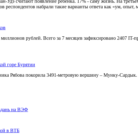
-Удэ считают появление ребенка. 17% - саму жизнь. На третьем 
в респондентов набрали такие варианты ответа как «ум, опыт, м
ков
 миллионов рублей. Всего за 7 месяцев зафиксировано 2407 IT-
кой горе Бурятии
ника Рябова покорила 3491-метровую вершину – Мунку-Сардык.
ьдань на ВЭФ
кой в ВТБ