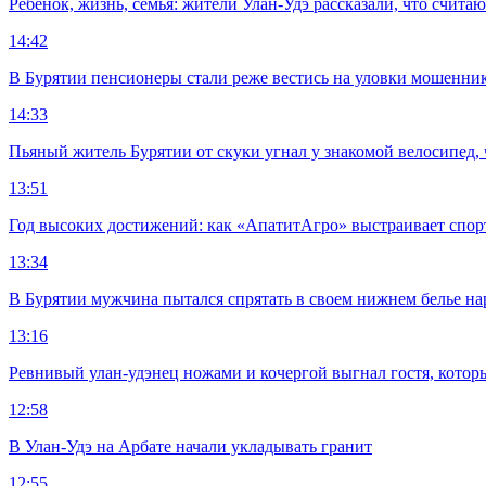
Ребенок, жизнь, семья: жители Улан-Удэ рассказали, что счита
14:42
В Бурятии пенсионеры стали реже вестись на уловки мошенни
14:33
Пьяный житель Бурятии от скуки угнал у знакомой велосипед, 
13:51
Год высоких достижений: как «АпатитАгро» выстраивает спо
13:34
В Бурятии мужчина пытался спрятать в своем нижнем белье на
13:16
Ревнивый улан-удэнец ножами и кочергой выгнал гостя, котор
12:58
В Улан-Удэ на Арбате начали укладывать гранит
12:55