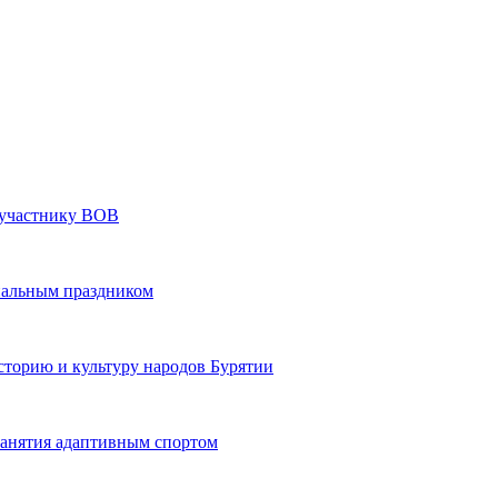
» участнику ВОВ
нальным праздником
сторию и культуру народов Бурятии
 занятия адаптивным спортом