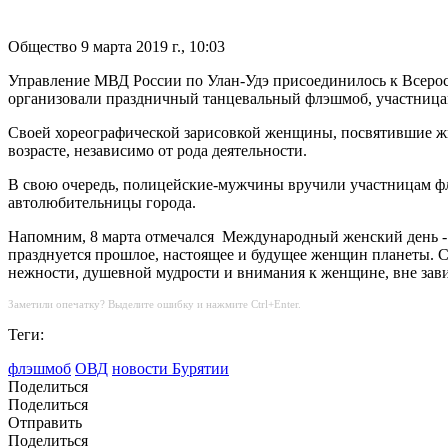
Общество
9 марта 2019 г., 10:03
Управление МВД России по Улан-Удэ присоединилось к Всеросс
организовали праздничный танцевальный флэшмоб, участница
Своей хореографической зарисовкой женщины, посвятившие жи
возрасте, независимо от рода деятельности.
В свою очередь, полицейские-мужчины вручили участницам фле
автолюбительницы города.
Напомним, 8 марта отмечался Международный женский день - 
празднуется прошлое, настоящее и будущее женщин планеты. С
нежности, душевной мудрости и внимания к женщине, вне завис
Заметили опечатку? Выделите ошибку и нажмите Ctrl+Enter.
Теги:
флэшмоб
ОВД
новости Бурятии
Поделиться
Поделиться
Отправить
Поделиться