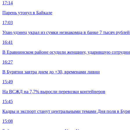
17:14
Парень утонул в Байкале
17:03
Улан-удэнец украл из сумки незнакомца в банке 7 тысяч рублей
16:41
В Еравнинском районе осудили женщину, ударившую сотрудни
16:27
В Бурятии завтра днем до +30, временами ливни
15:49
На ВСЖД на 7,7% выросли перевозки контейнеров
15:45
Кадры и экспорт станут центральными темами Дня поля в Бур
15:08