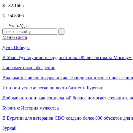
$ 82.1665
€ 94.8366
…
Улан-Удэ
Меню сайта
День Победы
В Улан-Удэ вручили нагрудный знак «85 лет битвы за Москву
Парламентское обозрение
Владимир Павлов поздравил железнодорожников с профессио
Истории успеха: легко ли вести бизнес в Бурятии
Добрые истории: как социальный бизнес помогает сохранить и
Бурятия: История мужества
В Бурятии для ветеранов СВО создано более 800 объектов для
Зурхай